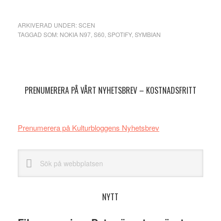
ARKIVERAD UNDER:
SCEN
TAGGAD SOM:
NOKIA N97
,
S60
,
SPOTIFY
,
SYMBIAN
Primärt
sidofält
PRENUMERERA PÅ VÅRT NYHETSBREV – KOSTNADSFRITT
Prenumerera på Kulturbloggens Nyhetsbrev
Sök
på
webbplatsen
NYTT