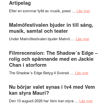
fascineran
Artipelag
genrens
spännand
vidsträckta
om
Efter en sommar fylld av musik, poesi …
Läs mer
och
terräng
Lena
ger
Endre,
Malmöfestivalen bjuder in till sång,
mycket
Hannes
musik, samtal och teater
att
Meidal
tänka
om
Under Malmöfestivalen bjuder Malmö …
Läs mer
och
på
Malmöfestiva
Roland
bjuder
Filmrecension: The Shadow´s Edge –
Pöntinen
in
rolig och spännande med en Jackie
avslutar
till
Chan i storform
Scensommar
sång,
på
om
The Shadow´s Edge Betyg 4 Svensk …
Läs mer
musik,
Artipelag
Filmrecension
samtal
The
Nu börjar valet synas i tv4 med Vem
och
Shadow
kan styra Mauri?
teater
´s
om
Den 10 augusti 2026 har Vem kan styra …
Läs mer
Edge
Nu
–