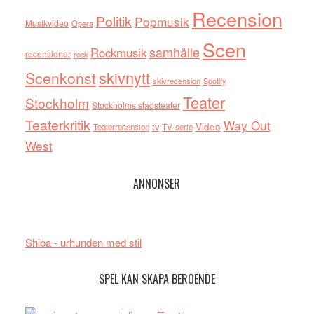
Recension
Politik
Popmusik
Musikvideo
Opera
Scen
samhälle
Rockmusik
recensioner
rock
skivnytt
Scenkonst
skivrecension
Spotify
Teater
Stockholm
Stockholms stadsteater
Teaterkritik
Way Out
tv
Video
Teaterrecension
TV-serie
West
ANNONSER
Shiba - urhunden med stil
SPEL KAN SKAPA BEROENDE