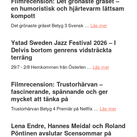
Filmrecension: Det grönaste gräset –
en humoristisk och hjärtevarm lättsam
kompott
om
Det grönaste gräset Betyg 3 Svensk …
Läs mer
Filmrecension:
Det
Ystad Sweden Jazz Festival 2026 – I
grönaste
Delvis bortom genrens vidsträckta
gräset
terräng
–
om
29/7 - 2/8 Hemkommen från Österlen …
Läs mer
en
Ystad
humoristisk
Sweden
Filmrecension: Trustorhärvan –
och
Jazz
fascinerande, spännande och ger
hjärtevarm
Festival
mycket att tänka på
lättsam
2026
kompott
om
Trustorhärvan Betyg 4 Premiär på Netflix …
Läs mer
–
Filmrecens
I
Trustorhä
Lena Endre, Hannes Meidal och Roland
Delvis
–
Pöntinen avslutar Scensommar på
bortom