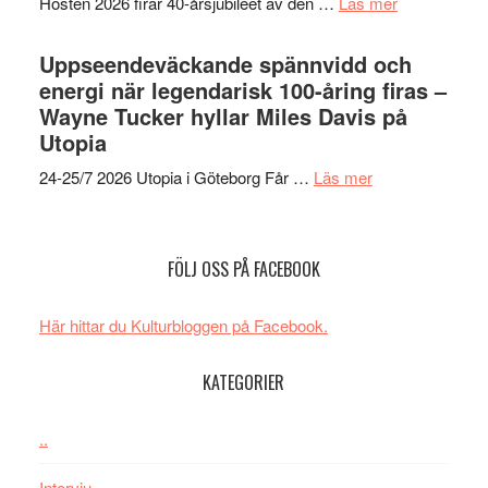
om
Hösten 2026 firar 40-årsjubileet av den …
Läs mer
Brand
i
40
New
Toront
års-
Uppseendeväckande spännvidd och
Day
jubileum
energi när legendarisk 100-åring firas –
–
av
Wayne Tucker hyllar Miles Davis på
kan
Queen
Utopia
vara
Budapest
den
om
24-25/7 2026 Utopia i Göteborg Får …
Läs mer
bästa
Uppseendeväck
Spider-
spännvidd
Man
och
FÖLJ OSS PÅ FACEBOOK
filmen
energi
någonsin
när
Här hittar du Kulturbloggen på Facebook.
legendarisk
100-
KATEGORIER
åring
firas
–
..
Wayne
Intervju