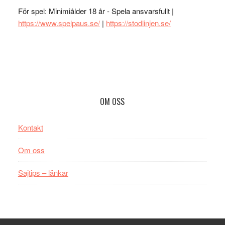
För spel: Minimiålder 18 år - Spela ansvarsfullt |
https://www.spelpaus.se/
|
https://stodlinjen.se/
Footer
OM OSS
Kontakt
Om oss
Sajtips – länkar