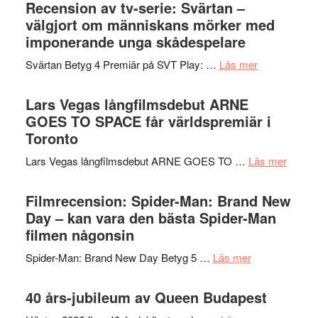
börjar
Recension av tv-serie: Svärtan –
rolig
valet
välgjort om människans mörker med
och
synas
imponerande unga skådespelare
spännande
i
med
om
Svärtan Betyg 4 Premiär på SVT Play: …
Läs mer
tv4
en
Recension
med
Jackie
av
Lars Vegas långfilmsdebut ARNE
Vem
Chan
tv-
GOES TO SPACE får världspremiär i
kan
i
serie:
Toronto
styra
storform
Svärtan
Mauri?
om
Lars Vegas långfilmsdebut ARNE GOES TO …
Läs mer
–
Lars
välgjort
Vegas
Filmrecension: Spider-Man: Brand New
om
långfi
Day – kan vara den bästa Spider-Man
människans
ARNE
filmen någonsin
mörker
GOES
med
om
Spider-Man: Brand New Day Betyg 5 …
Läs mer
TO
imponerande
Filmrecension
SPAC
unga
Spider-
40 års-jubileum av Queen Budapest
får
skådespelar
Man:
världs