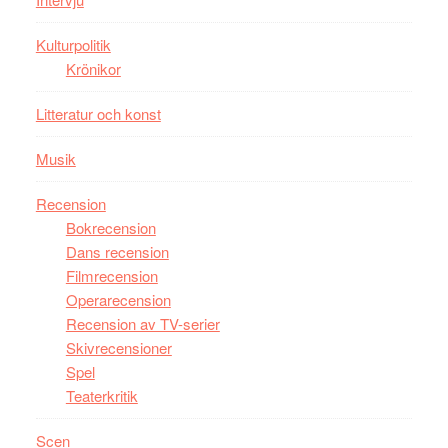
Tucker
hyllar
Kulturpolitik
Miles
Krönikor
Davis
på
Litteratur och konst
Utopia
Musik
Recension
Bokrecension
Dans recension
Filmrecension
Operarecension
Recension av TV-serier
Skivrecensioner
Spel
Teaterkritik
Scen