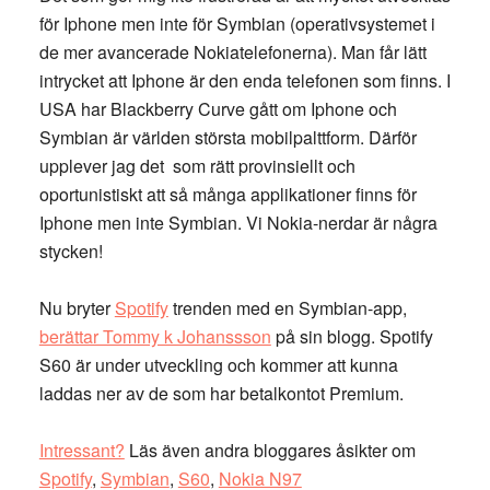
för Iphone men inte för Symbian (operativsystemet i
de mer avancerade Nokiatelefonerna). Man får lätt
intrycket att Iphone är den enda telefonen som finns. I
USA har Blackberry Curve gått om Iphone och
Symbian är världen största mobilpalttform. Därför
upplever jag det som rätt provinsiellt och
oportunistiskt att så många applikationer finns för
Iphone men inte Symbian. Vi Nokia-nerdar är några
stycken!
Nu bryter
Spotify
trenden med en Symbian-app,
berättar Tommy k Johanssson
på sin blogg. Spotify
S60 är under utveckling och kommer att kunna
laddas ner av de som har betalkontot Premium.
Intressant?
Läs även andra bloggares åsikter om
Spotify
,
Symbian
,
S60
,
Nokia N97