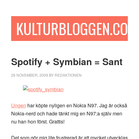
Hoppa
Hoppa
Hoppa
till
till
till
huvudinnehåll
det
sidfot
KULTURBLOGGEN.COM
primära
sidofältet
Spotify + Symbian = Sant
26 NOVEMBER, 2009
BY
REDAKTIONEN
Ungen
har köpte nyligen en Nokia N97. Jag är också
Nokia-nerd och hade tänkt mig en N97:a själv men
nu han hon först. Grattis!
Det som gör mig lite frustrerad är att mycket utvecklas