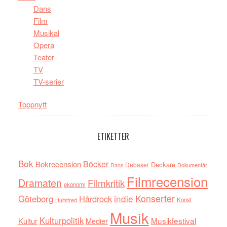
Dans
Film
Musikal
Opera
Teater
TV
TV-serier
Toppnytt
ETIKETTER
Bok
Böcker
Bokrecension
Deckare
Debaser
Dokumentär
Dans
Filmrecension
Dramaten
Filmkritik
ekonomi
indie
Konserter
Göteborg
Hårdrock
Konst
Hultsfred
Musik
Kulturpolitik
Musikfestival
Kultur
Medier