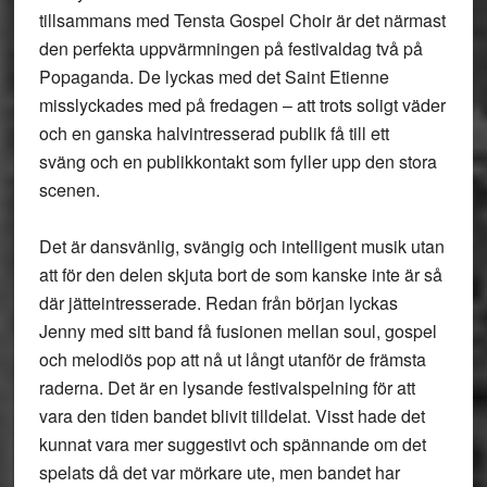
tillsammans med
Tensta Gospel Choir
är det närmast
den perfekta uppvärmningen på festivaldag två på
Popaganda. De lyckas med det
Saint Etienne
misslyckades med på fredagen – att trots soligt väder
och en ganska halvintresserad publik få till ett
sväng och en publikkontakt som fyller upp den stora
scenen.
Det är dansvänlig, svängig och intelligent musik utan
att för den delen skjuta bort de som kanske inte är så
där jätteintresserade. Redan från början lyckas
Jenny med sitt band få fusionen mellan soul, gospel
och melodiös pop att nå ut långt utanför de främsta
raderna. Det är en lysande festivalspelning för att
vara den tiden bandet blivit tilldelat. Visst hade det
kunnat vara mer suggestivt och spännande om det
spelats då det var mörkare ute, men bandet har