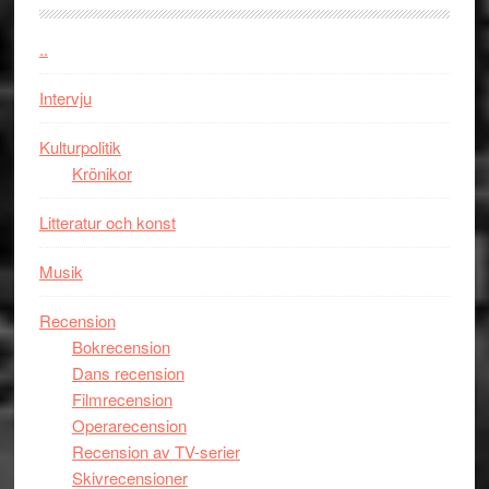
kan
vara
..
den
bästa
Intervju
Spider-
Man
Kulturpolitik
filmen
Krönikor
någonsin
Litteratur och konst
Musik
Recension
Bokrecension
Dans recension
Filmrecension
Operarecension
Recension av TV-serier
Skivrecensioner