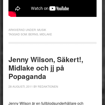
ARKIVERAD UNDER:
MUSIK
TAGGAD SOM:
BERNS
,
MIDLAKE
Jenny Wilson, Säkert!,
Midlake och jj på
Popaganda
28 AUGUSTI, 2011
BY
REDAKTIONEN
Jenny Wilson
är en fullblodsunderhållare och