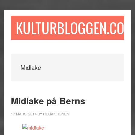
Hoppa
Hoppa
Hoppa
till
till
till
huvudinnehåll
det
sidfot
KULTURBLOGGEN.COM
primära
sidofältet
Midlake
Midlake på Berns
17 MARS, 2014
BY
REDAKTIONEN