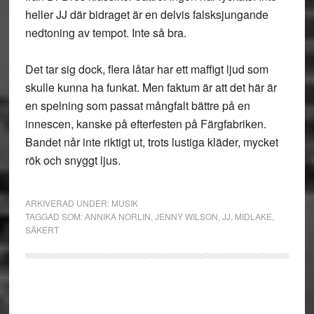
heller JJ där bidraget är en delvis falsksjungande
nedtoning av tempot. Inte så bra.
Det tar sig dock, flera låtar har ett maffigt ljud som
skulle kunna ha funkat. Men faktum är att det här är
en spelning som passat mångfalt bättre på en
innescen, kanske på efterfesten på Färgfabriken.
Bandet når inte riktigt ut, trots lustiga kläder, mycket
rök och snyggt ljus.
ARKIVERAD UNDER:
MUSIK
TAGGAD SOM:
ANNIKA NORLIN
,
JENNY WILSON
,
JJ
,
MIDLAKE
,
SÄKERT
Primärt