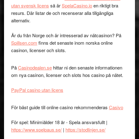
utan svensk licens
så är
SpelaCasino.io
en riktigt bra
resurs. Där listar de och recenserar alla tillgängliga
alternativ.
Är du från Norge och är intresserad av nätcasinon? På
Spillsen.com
finns det senaste inom norska online
casinon, licenser och slots.
På
Casinodealen.se
hittar ni den senaste informationen
om nya casinon, licenser och slots hos casino på nätet.
PayPal casino utan licens
För bäst guide till online casino rekommenderas
Casivo
För spel: Minimiålder 18 år - Spela ansvarsfullt |
https://www.spelpaus.se/
|
https://stodlinjen.se/