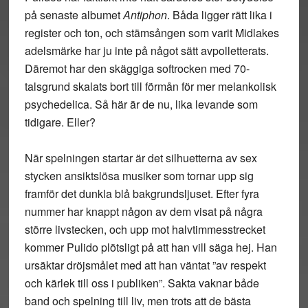
på senaste albumet
Antiphon
. Båda ligger rätt lika i
register och ton, och stämsången som varit Midlakes
adelsmärke har ju inte på något sätt avpolletterats.
Däremot har den skäggiga softrocken med 70-
talsgrund skalats bort till förmån för mer melankolisk
psychedelica. Så här är de nu, lika levande som
tidigare. Eller?
När spelningen startar är det silhuetterna av sex
stycken ansiktslösa musiker som tornar upp sig
framför det dunkla blå bakgrundsljuset. Efter fyra
nummer har knappt någon av dem visat på några
större livstecken, och upp mot halvtimmesstrecket
kommer Pulido plötsligt på att han vill säga hej. Han
ursäktar dröjsmålet med att han väntat ”av respekt
och kärlek till oss i publiken”. Sakta vaknar både
band och spelning till liv, men trots att de bästa