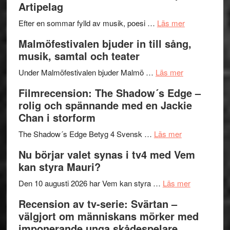
Artipelag
bortom
fascineran
genrens
om
spännand
Efter en sommar fylld av musik, poesi …
Läs mer
vidsträckta
Lena
och
Malmöfestivalen bjuder in till sång,
terräng
Endre,
ger
musik, samtal och teater
Hannes
mycket
om
Meidal
att
Under Malmöfestivalen bjuder Malmö …
Läs mer
Malmöfestiva
och
tänka
Filmrecension: The Shadow´s Edge –
bjuder
Roland
på
rolig och spännande med en Jackie
in
Pöntinen
Chan i storform
till
avslutar
om
sång,
Scensommar
The Shadow´s Edge Betyg 4 Svensk …
Läs mer
Filmrecension
musik,
på
Nu börjar valet synas i tv4 med Vem
The
samtal
Artipelag
kan styra Mauri?
Shadow
och
´s
teater
om
Den 10 augusti 2026 har Vem kan styra …
Läs mer
Edge
Nu
Recension av tv-serie: Svärtan –
–
börjar
välgjort om människans mörker med
rolig
valet
imponerande unga skådespelare