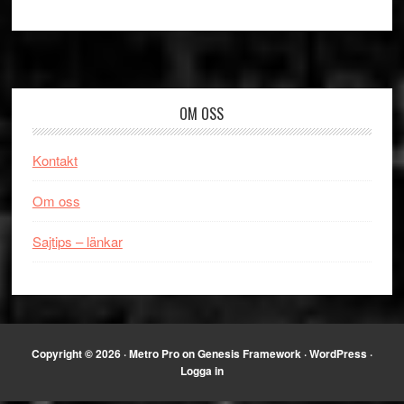
Footer
OM OSS
Kontakt
Om oss
Sajtips – länkar
Copyright © 2026 ·
Metro Pro
on
Genesis Framework
·
WordPress
·
Logga in