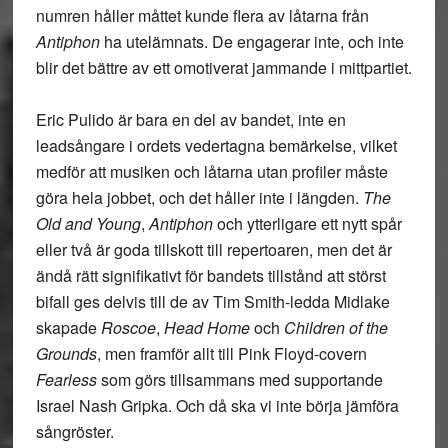
numren håller måttet kunde flera av låtarna från
Antiphon
ha utelämnats. De engagerar inte, och inte
blir det bättre av ett omotiverat jammande i mittpartiet.
Eric Pulido är bara en del av bandet, inte en
leadsångare i ordets vedertagna bemärkelse, vilket
medför att musiken och låtarna utan profiler måste
göra hela jobbet, och det håller inte i längden.
The
Old and Young
,
Antiphon
och ytterligare ett nytt spår
eller två är goda tillskott till repertoaren, men det är
ändå rätt signifikativt för bandets tillstånd att störst
bifall ges delvis till de av Tim Smith-ledda Midlake
skapade
Roscoe
,
Head Home
och
Children of the
Grounds
, men framför allt till Pink Floyd-covern
Fearless
som görs tillsammans med supportande
Israel Nash Gripka. Och då ska vi inte börja jämföra
sångröster.