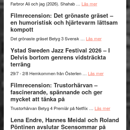
presenterar
om
Farbror Ali och jag (2026). Shahab …
Läs mer
19
Grattis
Filmrecension: Det grönaste gräset –
nya
Shahab
en humoristisk och hjärtevarm lättsam
titlar
Mehrabi
kompott
i
till
årets
Filmstadens
om
Det grönaste gräset Betyg 3 Svensk …
Läs mer
filmprogram
Kulturs
Filmrecension:
Ystad Sweden Jazz Festival 2026 – I
stipendium
Det
Delvis bortom genrens vidsträckta
grönaste
terräng
gräset
–
om
29/7 - 2/8 Hemkommen från Österlen …
Läs mer
en
Ystad
Filmrecension: Trustorhärvan –
humoristisk
Sweden
fascinerande, spännande och ger
och
Jazz
mycket att tänka på
hjärtevarm
Festival
lättsam
2026
om
Trustorhärvan Betyg 4 Premiär på Netflix …
Läs mer
kompott
–
Filmrecens
Lena Endre, Hannes Meidal och Roland
I
Trustorhä
Pöntinen avslutar Scensommar på
Delvis
–