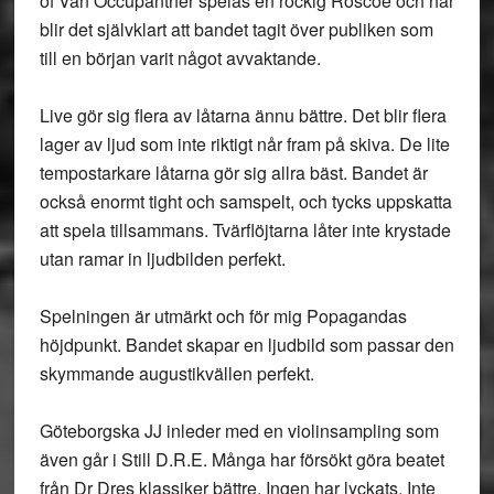
of Van Occupanther spelas en rockig Roscoe och här
blir det självklart att bandet tagit över publiken som
till en början varit något avvaktande.
Live gör sig flera av låtarna ännu bättre. Det blir flera
lager av ljud som inte riktigt når fram på skiva. De lite
tempostarkare låtarna gör sig allra bäst. Bandet är
också enormt tight och samspelt, och tycks uppskatta
att spela tillsammans. Tvärflöjtarna låter inte krystade
utan ramar in ljudbilden perfekt.
Spelningen är utmärkt och för mig Popagandas
höjdpunkt. Bandet skapar en ljudbild som passar den
skymmande augustikvällen perfekt.
Göteborgska
JJ
inleder med en violinsampling som
även går i Still D.R.E. Många har försökt göra beatet
från Dr Dres klassiker bättre. Ingen har lyckats. Inte