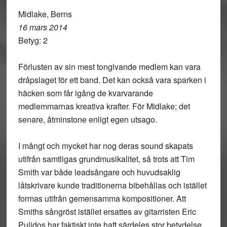
Midlake, Berns
16 mars 2014
Betyg: 2
Förlusten av sin mest tongivande medlem kan vara
dråpslaget för ett band. Det kan också vara sparken i
häcken som får igång de kvarvarande
medlemmarnas kreativa krafter. För Midlake; det
senare, åtminstone enligt egen utsago.
I mångt och mycket har nog deras sound skapats
utifrån samtligas grundmusikalitet, så trots att Tim
Smith var både leadsångare och huvudsaklig
låtskrivare kunde traditionerna bibehållas och istället
formas utifrån gemensamma kompositioner. Att
Smiths sångröst istället ersattes av gitarristen Eric
Pulidos har faktiskt inte haft särdeles stor betydelse