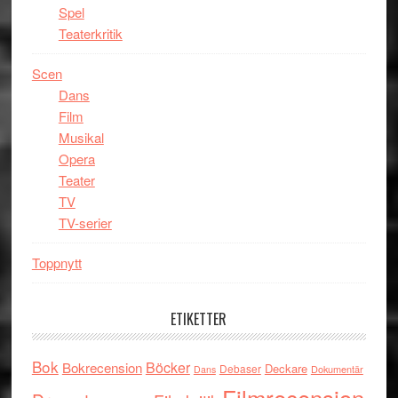
Spel
Teaterkritik
Scen
Dans
Film
Musikal
Opera
Teater
TV
TV-serier
Toppnytt
ETIKETTER
Bok
Böcker
Bokrecension
Deckare
Debaser
Dokumentär
Dans
Filmrecension