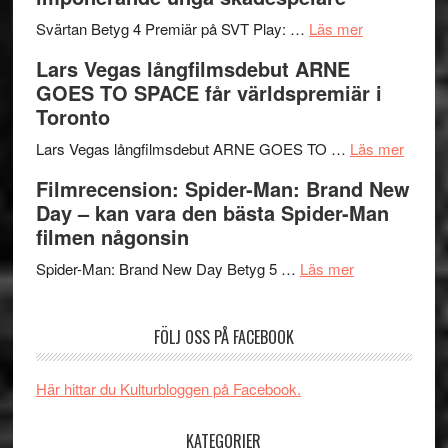
och
synas
spännande
om
i
Svärtan Betyg 4 Premiär på SVT Play: …
Läs mer
med
Recension
tv4
Lars Vegas långfilmsdebut ARNE
en
av
med
GOES TO SPACE får världspremiär i
Jackie
tv-
Vem
Toronto
Chan
serie:
kan
i
Svärtan
styra
om
Lars Vegas långfilmsdebut ARNE GOES TO …
Läs mer
storform
–
Mauri?
Lars
Filmrecension: Spider-Man: Brand New
välgjort
Vegas
Day – kan vara den bästa Spider-Man
om
långfi
filmen någonsin
människans
ARNE
om
mörker
GOES
Spider-Man: Brand New Day Betyg 5 …
Läs mer
Filmrecension
med
TO
Spider-
imponerande
SPAC
FÖLJ OSS PÅ FACEBOOK
Man:
unga
får
Brand
skådespelar
världs
New
i
Här hittar du Kulturbloggen på Facebook.
Day
Toront
–
KATEGORIER