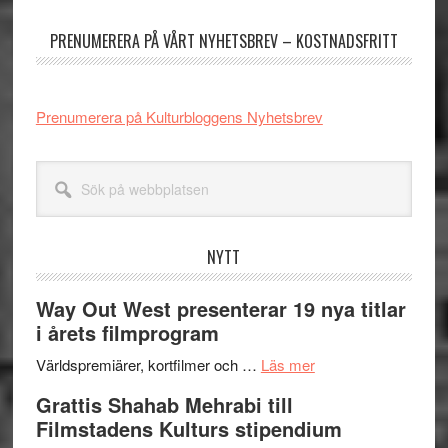
sidofält
PRENUMERERA PÅ VÅRT NYHETSBREV – KOSTNADSFRITT
Prenumerera på Kulturbloggens Nyhetsbrev
Sök
på
webbplatsen
NYTT
Way Out West presenterar 19 nya titlar
i årets filmprogram
om
Världspremiärer, kortfilmer och …
Läs mer
Way
Grattis Shahab Mehrabi till
Out
Filmstadens Kulturs stipendium
West