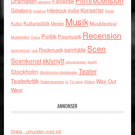
Dramaten
Filmkritik
ekonomi
indie
Konserter
Göteborg
Hårdrock
Konst
Hultsfred
Musik
Kulturpolitik
Musikfestival
Kultur
Medier
Recension
Politik
Popmusik
Musikvideo
Opera
Scen
samhälle
Rockmusik
recensioner
rock
skivnytt
Scenkonst
skivrecension
Spotify
Teater
Stockholm
Stockholms stadsteater
Teaterkritik
Way Out
tv
Video
Teaterrecension
TV-serie
West
ANNONSER
Shiba - urhunden med stil