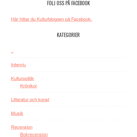
FÖLJ OSS PÅ FACEBOOK
rolig
valet
och
synas
spännande
i
Här hittar du Kulturbloggen på Facebook.
med
tv4
en
med
KATEGORIER
Jackie
Vem
Chan
kan
..
i
styra
storform
Mauri?
Intervju
Kulturpolitik
Krönikor
Litteratur och konst
Musik
Recension
Bokrecension