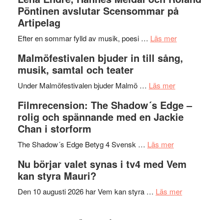
I
Trustorhä
Pöntinen avslutar Scensommar på
Delvis
–
Artipelag
bortom
fascineran
genrens
om
spännand
Efter en sommar fylld av musik, poesi …
Läs mer
vidsträckta
Lena
och
Malmöfestivalen bjuder in till sång,
terräng
Endre,
ger
musik, samtal och teater
Hannes
mycket
om
Meidal
att
Under Malmöfestivalen bjuder Malmö …
Läs mer
Malmöfestiva
och
tänka
Filmrecension: The Shadow´s Edge –
bjuder
Roland
på
rolig och spännande med en Jackie
in
Pöntinen
Chan i storform
till
avslutar
om
sång,
Scensommar
The Shadow´s Edge Betyg 4 Svensk …
Läs mer
Filmrecension
musik,
på
Nu börjar valet synas i tv4 med Vem
The
samtal
Artipelag
kan styra Mauri?
Shadow
och
´s
teater
om
Den 10 augusti 2026 har Vem kan styra …
Läs mer
Edge
Nu
–
börjar