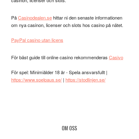
casinon, licenser och slots.
På
Casinodealen.se
hittar ni den senaste informationen
om nya casinon, licenser och slots hos casino på nätet.
PayPal casino utan licens
För bäst guide till online casino rekommenderas
Casivo
För spel: Minimiålder 18 år - Spela ansvarsfullt |
https://www.spelpaus.se/
|
https://stodlinjen.se/
Footer
OM OSS