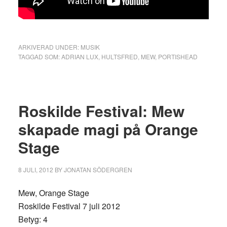
ARKIVERAD UNDER:
MUSIK
TAGGAD SOM:
ADRIAN LUX
,
HULTSFRED
,
MEW
,
PORTISHEAD
Roskilde Festival: Mew
skapade magi på Orange
Stage
8 JULI, 2012
BY
JONATAN SÖDERGREN
Mew, Orange Stage
Roskilde Festival 7 juli 2012
Betyg: 4