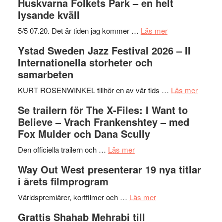
Huskvarna Folkets Park – en helt
lysande kväll
om
5/5 07.20. Det är tiden jag kommer …
Läs mer
Recension:
Ystad Sweden Jazz Festival 2026 – II
Håkan
Internationella storheter och
Hellström
samarbeten
–
Huskvarna
om
KURT ROSENWINKEL tillhör en av vår tids …
Läs mer
Folkets
Ystad
Se trailern för The X-Files: I Want to
Park
Swede
Believe – Vrach Frankenshtey – med
–
Jazz
Fox Mulder och Dana Scully
en
Festiva
om
helt
2026
Den officiella trailern och …
Läs mer
Se
lysande
–
Way Out West presenterar 19 nya titlar
trailern
kväll
II
i årets filmprogram
för
Internat
The
om
storhet
Världspremiärer, kortfilmer och …
Läs mer
X-
Way
och
Grattis Shahab Mehrabi till
Files:
Out
samarb