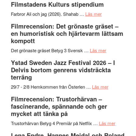
Filmstadens Kulturs stipendium
I
West
Want
presenterar
om
Farbror Ali och jag (2026). Shahab …
Läs mer
to
19
Grattis
Filmrecension: Det grönaste gräset –
Believe
nya
Shahab
en humoristisk och hjärtevarm lättsam
–
titlar
Mehrabi
kompott
Vrach
i
till
Frankenshtey
årets
Filmstadens
om
Det grönaste gräset Betyg 3 Svensk …
Läs mer
–
filmprogram
Kulturs
Filmrecension:
Ystad Sweden Jazz Festival 2026 – I
med
stipendium
Det
Delvis bortom genrens vidsträckta
Fox
grönaste
terräng
Mulder
gräset
och
–
om
29/7 - 2/8 Hemkommen från Österlen …
Läs mer
Dana
en
Ystad
Filmrecension: Trustorhärvan –
Scully
humoristisk
Sweden
fascinerande, spännande och ger
och
Jazz
mycket att tänka på
hjärtevarm
Festival
lättsam
2026
om
Trustorhärvan Betyg 4 Premiär på Netflix …
Läs mer
kompott
–
Filmrecens
Lena Endre, Hannes Meidal och Roland