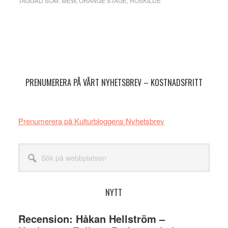
TAGGAD SOM:
MEW
,
ORANGE STAGE
,
ROSKILDE
Primärt
sidofält
PRENUMERERA PÅ VÅRT NYHETSBREV – KOSTNADSFRITT
Prenumerera på Kulturbloggens Nyhetsbrev
Sök
på
webbplatsen
NYTT
Recension: Håkan Hellström –