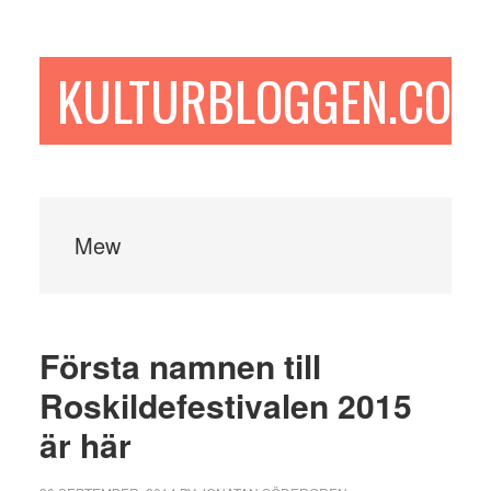
Hoppa
Hoppa
Hoppa
till
till
till
huvudinnehåll
det
sidfot
KULTURBLOGGEN.COM
primära
sidofältet
Mew
Första namnen till
Roskildefestivalen 2015
är här