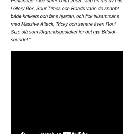
Portishead 1997 samt Third 2008. Med en rad av hits
i Glory Box, Sour Times och Roads vann de snabbt
både kritikers och fans hjärtan, och fick tillsammans
med Massive Attack, Tricky och senare även Roni
Size stå som förgrundsgestalter för det nya Bristol-
soundet.”