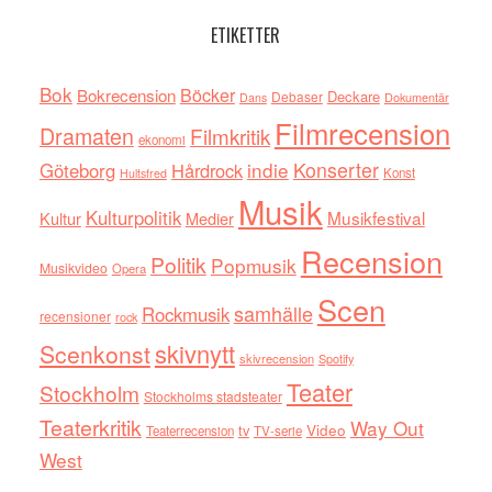
ETIKETTER
Bok
Böcker
Bokrecension
Deckare
Debaser
Dokumentär
Dans
Filmrecension
Dramaten
Filmkritik
ekonomi
indie
Konserter
Göteborg
Hårdrock
Konst
Hultsfred
Musik
Kulturpolitik
Musikfestival
Kultur
Medier
Recension
Politik
Popmusik
Musikvideo
Opera
Scen
samhälle
Rockmusik
recensioner
rock
skivnytt
Scenkonst
skivrecension
Spotify
Teater
Stockholm
Stockholms stadsteater
Teaterkritik
Way Out
tv
Video
Teaterrecension
TV-serie
West