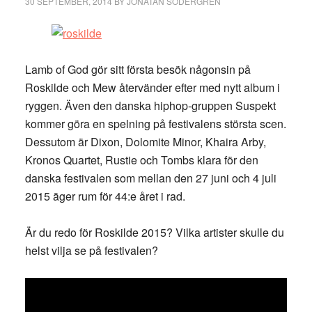
30 SEPTEMBER, 2014
BY
JONATAN SÖDERGREN
Lamb of God gör sitt första besök någonsin på
Roskilde och Mew återvänder efter med nytt album i
ryggen. Även den danska hiphop-gruppen Suspekt
kommer göra en spelning på festivalens största scen.
Dessutom är Dixon, Dolomite Minor, Khaira Arby,
Kronos Quartet, Rustie och Tombs klara för den
danska festivalen som mellan den 27 juni och 4 juli
2015 äger rum för 44:e året i rad.
Är du redo för Roskilde 2015? Vilka artister skulle du
helst vilja se på festivalen?