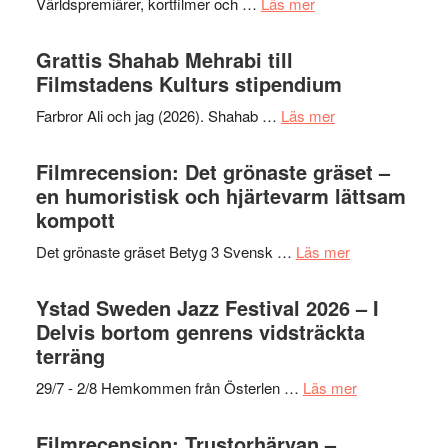
om
Världspremiärer, kortfilmer och …
Läs mer
Way
Out
Grattis Shahab Mehrabi till
West
Filmstadens Kulturs stipendium
presenterar
om
Farbror Ali och jag (2026). Shahab …
Läs mer
19
Grattis
nya
Shahab
Filmrecension: Det grönaste gräset –
titlar
Mehrabi
en humoristisk och hjärtevarm lättsam
i
till
kompott
årets
Filmstadens
filmprogram
om
Det grönaste gräset Betyg 3 Svensk …
Läs mer
Kulturs
Filmrecension:
stipendium
Det
Ystad Sweden Jazz Festival 2026 – I
grönaste
Delvis bortom genrens vidsträckta
gräset
terräng
–
om
29/7 - 2/8 Hemkommen från Österlen …
Läs mer
en
Ystad
humoristisk
Sweden
Filmrecension: Trustorhärvan –
och