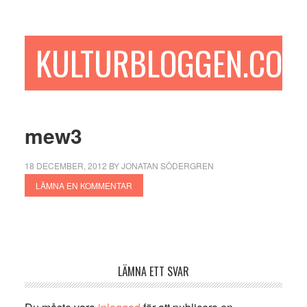
Hoppa
Hoppa
Hoppa
till
till
till
huvudinnehåll
det
sidfot
KULTURBLOGGEN.COM
primära
sidofältet
mew3
18 DECEMBER, 2012
BY
JONATAN SÖDERGREN
LÄMNA EN KOMMENTAR
Läsarkommentarer
LÄMNA ETT SVAR