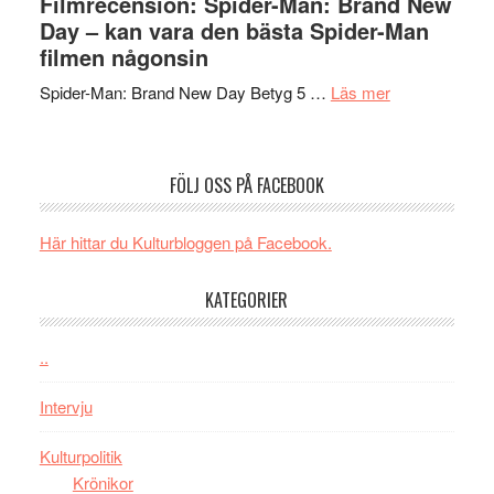
Filmrecension: Spider-Man: Brand New
om
långfi
Day – kan vara den bästa Spider-Man
människans
ARNE
filmen någonsin
mörker
GOES
med
om
Spider-Man: Brand New Day Betyg 5 …
Läs mer
TO
imponerande
Filmrecension
SPAC
unga
Spider-
får
skådespelar
Man:
världs
FÖLJ OSS PÅ FACEBOOK
Brand
i
New
Toront
Här hittar du Kulturbloggen på Facebook.
Day
–
KATEGORIER
kan
vara
den
..
bästa
Intervju
Spider-
Man
Kulturpolitik
filmen
Krönikor
någonsin