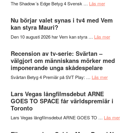
på
om
The Shadow´s Edge Betyg 4 Svensk …
Läs mer
musik,
Artipelag
Filmrecension
samtal
The
Nu börjar valet synas i tv4 med Vem
och
Shadow
kan styra Mauri?
teater
´s
om
Den 10 augusti 2026 har Vem kan styra …
Läs mer
Edge
Nu
–
börjar
Recension av tv-serie: Svärtan –
rolig
valet
välgjort om människans mörker med
och
synas
imponerande unga skådespelare
spännande
i
med
om
Svärtan Betyg 4 Premiär på SVT Play: …
Läs mer
tv4
en
Recension
med
Jackie
av
Lars Vegas långfilmsdebut ARNE
Vem
Chan
tv-
GOES TO SPACE får världspremiär i
kan
i
serie:
Toronto
styra
storform
Svärtan
Mauri?
om
Lars Vegas långfilmsdebut ARNE GOES TO …
Läs mer
–
Lars
välgjort
Vegas