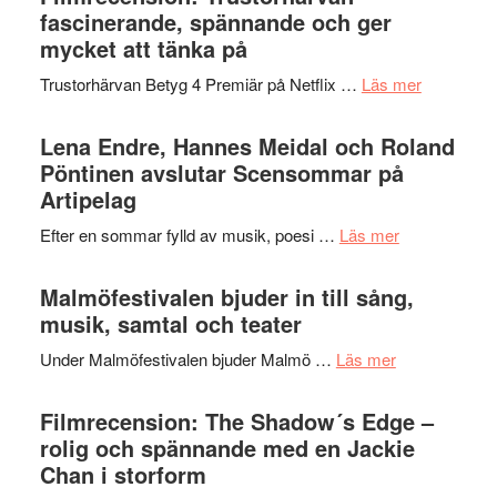
Jazz
fascinerande, spännande och ger
hjärtevarm
Festival
mycket att tänka på
lättsam
2026
kompott
om
Trustorhärvan Betyg 4 Premiär på Netflix …
Läs mer
–
Filmrecens
I
Trustorhä
Lena Endre, Hannes Meidal och Roland
Delvis
–
Pöntinen avslutar Scensommar på
bortom
fascineran
Artipelag
genrens
spännand
vidsträckta
om
Efter en sommar fylld av musik, poesi …
Läs mer
och
terräng
Lena
ger
Endre,
Malmöfestivalen bjuder in till sång,
mycket
Hannes
musik, samtal och teater
att
Meidal
tänka
om
Under Malmöfestivalen bjuder Malmö …
Läs mer
och
på
Malmöfestiva
Roland
bjuder
Filmrecension: The Shadow´s Edge –
Pöntinen
in
rolig och spännande med en Jackie
avslutar
till
Chan i storform
Scensommar
sång,