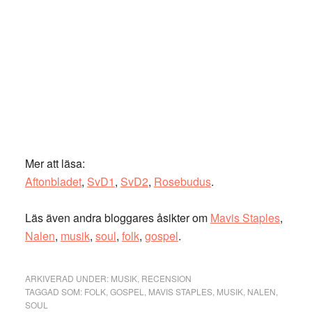
Mer att läsa:
Aftonbladet
,
SvD1
,
SvD2
,
Rosebudus
.
Läs även andra bloggares åsikter om
Mavis Staples
,
Nalen
,
musik
,
soul
,
folk
,
gospel
.
ARKIVERAD UNDER:
MUSIK
,
RECENSION
TAGGAD SOM:
FOLK
,
GOSPEL
,
MAVIS STAPLES
,
MUSIK
,
NALEN
,
SOUL