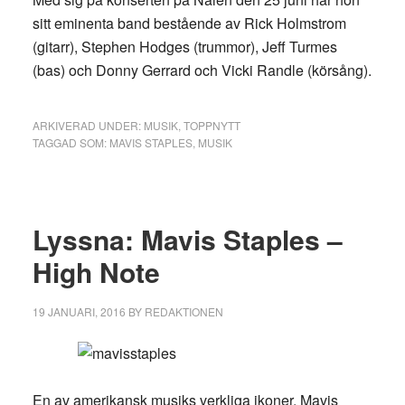
sitt eminenta band bestående av Rick Holmstrom
(gitarr), Stephen Hodges (trummor), Jeff Turmes
(bas) och Donny Gerrard och Vicki Randle (körsång).
ARKIVERAD UNDER:
MUSIK
,
TOPPNYTT
TAGGAD SOM:
MAVIS STAPLES
,
MUSIK
Lyssna: Mavis Staples –
High Note
19 JANUARI, 2016
BY
REDAKTIONEN
En av amerikansk musiks verkliga ikoner, Mavis