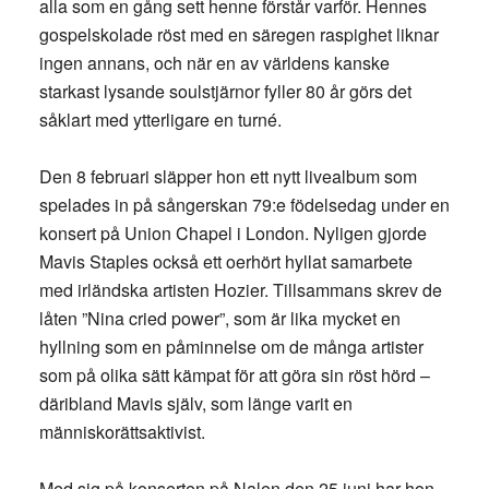
alla som en gång sett henne förstår varför. Hennes
gospelskolade röst med en säregen raspighet liknar
ingen annans, och när en av världens kanske
starkast lysande soulstjärnor fyller 80 år görs det
såklart med ytterligare en turné.
Den 8 februari släpper hon ett nytt livealbum som
spelades in på sångerskan 79:e födelsedag under en
konsert på Union Chapel i London. Nyligen gjorde
Mavis Staples också ett oerhört hyllat samarbete
med irländska artisten Hozier. Tillsammans skrev de
låten ”Nina cried power”, som är lika mycket en
hyllning som en påminnelse om de många artister
som på olika sätt kämpat för att göra sin röst hörd –
däribland Mavis själv, som länge varit en
människorättsaktivist.
Med sig på konserten på Nalen den 25 juni har hon