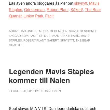
Läs även andra bloggares åsikter om
skivnytt
,
Mavis
Staples
,
Grinderman
,
Robert Plant
,
Säkert!
,
The Bear
Quartet
,
Linkin Park
,
Facit
ARKIVERAD UNDER:
MUSIK
,
RECENSION
,
SKIVRECENSIONER
TAGGAD SOM:
FACIT
,
GRINDERMAN
,
LINKIN PARK
,
MAVIS
STAPLES
,
ROBERT PLANT
,
SÄKERT
,
SKIVNYTT
,
THE BEAR
QUARTET
Legenden Mavis Staples
kommer till Nalen
31 AUGUSTI, 2010
BY
REDAKTIONEN
Soul stavas M A V I S. Den legendariska soul- och