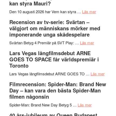
kan styra Mauri?
Shadow
och
´s
teater
om
Den 10 augusti 2026 har Vem kan styra …
Läs mer
Edge
Nu
Recension av tv-serie: Svärtan –
–
börjar
välgjort om människans mörker med
rolig
valet
imponerande unga skådespelare
och
synas
spännande
om
i
Svärtan Betyg 4 Premiär på SVT Play: …
Läs mer
med
Recension
tv4
Lars Vegas långfilmsdebut ARNE
en
av
med
GOES TO SPACE får världspremiär i
Jackie
tv-
Vem
Toronto
Chan
serie:
kan
i
Svärtan
styra
om
Lars Vegas långfilmsdebut ARNE GOES TO …
Läs mer
storform
–
Mauri?
Lars
Filmrecension: Spider-Man: Brand New
välgjort
Vegas
Day – kan vara den bästa Spider-Man
om
långfi
filmen någonsin
människans
ARNE
om
mörker
GOES
Spider-Man: Brand New Day Betyg 5 …
Läs mer
Filmrecension
med
TO
40 års-jubileum av Queen Budapest