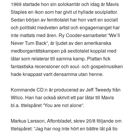
1969 startade hon sin solokarriär och idag är Mavis
Staples en ikon som har givit ut hyllade soulplattor.
Sedan början av femtiotalet har hon varit en socialt
och politiskt medveten artist och engagemanget har
inte mattats med åren. Ry Cooder-samarbetet ”We’ll
Never Turn Back”, är ljudet av den amerikanska
medborgarrättskampen på sextiotalet kopplat med
låtar som relaterar till samma kamp. Plattan fick
fantastiska recensioner och soul- och gospelmusiken
hade knappast varit densamma utan henne.
Kommande CD:n är producerad av Jeff Tweedy från
Wilco. Han har också skrivit ett par låtar till Mavis
bl.a. titelspåret ”You are not alone”.
Markus Larsson, Aftonbladet, skrev 20/8 följande om
titelspåret: ”Jag har nog inte hört en bättre låt på tio