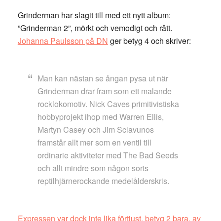
Grinderman har slagit till med ett nytt album:
”Grinderman 2”, mörkt och vemodigt och rått.
Johanna Paulsson på DN
ger betyg 4 och skriver:
Man kan nästan se ångan pysa ut när
Grinderman drar fram som ett malande
rocklokomotiv. Nick Caves primitivistiska
hobbyprojekt ihop med Warren Ellis,
Martyn Casey och Jim Sclavunos
framstår allt mer som en ventil till
ordinarie aktiviteter med The Bad Seeds
och allt mindre som någon sorts
reptilhjärnerockande medel­ålderskris.
Expressen var dock inte lika förtjust, betyg 2 bara, av