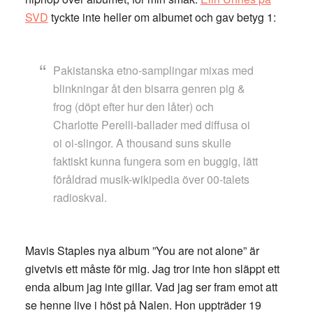
SVD
tyckte inte heller om albumet och gav betyg 1:
Pakistanska etno-samplingar mixas med
blinkningar åt den bisarra genren pig &
frog (döpt efter hur den låter) och
Charlotte Perelli-ballader med diffusa oi
oi oi-slingor. A thousand suns skulle
faktiskt kunna fungera som en buggig, lätt
föråldrad musik-wikipedia över 00-talets
radioskval.
Mavis Staples nya album ”You are not alone” är
givetvis ett måste för mig. Jag tror inte hon släppt ett
enda album jag inte gillar. Vad jag ser fram emot att
se henne live i höst på Nalen. Hon uppträder 19