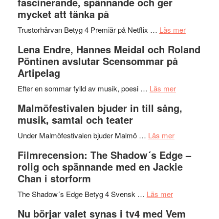
fascinerande, spännande och ger
och
Jazz
mycket att tänka på
hjärtevarm
Festival
lättsam
2026
om
Trustorhärvan Betyg 4 Premiär på Netflix …
Läs mer
kompott
–
Filmrecens
Lena Endre, Hannes Meidal och Roland
I
Trustorhä
Pöntinen avslutar Scensommar på
Delvis
–
Artipelag
bortom
fascineran
genrens
om
spännand
Efter en sommar fylld av musik, poesi …
Läs mer
vidsträckta
Lena
och
Malmöfestivalen bjuder in till sång,
terräng
Endre,
ger
musik, samtal och teater
Hannes
mycket
om
Meidal
att
Under Malmöfestivalen bjuder Malmö …
Läs mer
Malmöfestiva
och
tänka
Filmrecension: The Shadow´s Edge –
bjuder
Roland
på
rolig och spännande med en Jackie
in
Pöntinen
Chan i storform
till
avslutar
om
sång,
Scensommar
The Shadow´s Edge Betyg 4 Svensk …
Läs mer
Filmrecension
musik,
på
Nu börjar valet synas i tv4 med Vem
The
samtal
Artipelag