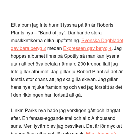
Ett album jag inte hunnit lyssna på än är Roberts
Plants nya – ”Band of joy”. Där har de stora
musikkritikerna olika uppfattning.
Svenska Dagbladet
gav bara betyg 2
medan
Expressen gav betyg 4
. Jag
hoppas albumet finns på Spotify så man kan lyssna
utan att behöva betala närmare 200 kronor. Ifall jag
inte gillar albumet. Jag gillar ju Robert Plant så det är
förstås stor chans att jag ska gilla skivan. Jag gillar
hans nya mjuka framtoning och vad jag förstått är det
i den riktningen han fortsatt att gå.
Linkin Parks nya hade jag verkligen gått och längtat
efter. En fantasi-eggande titel och allt: A thousand
suns. Men tyvärr blev jag besviken. Det är för mycket
hiphop över albumet, för min smak.
Elin Unnes på