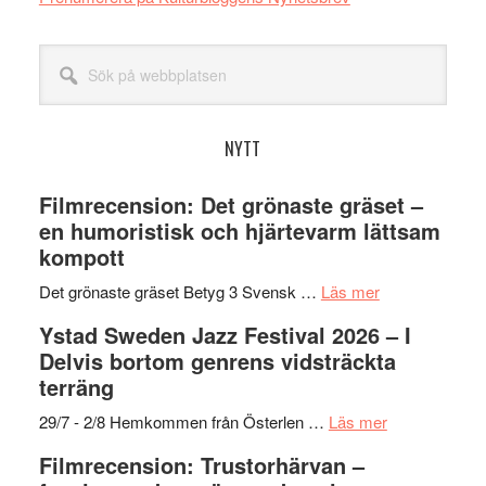
Sök
på
webbplatsen
NYTT
Filmrecension: Det grönaste gräset –
en humoristisk och hjärtevarm lättsam
kompott
om
Det grönaste gräset Betyg 3 Svensk …
Läs mer
Filmrecension:
Ystad Sweden Jazz Festival 2026 – I
Det
Delvis bortom genrens vidsträckta
grönaste
terräng
gräset
–
om
29/7 - 2/8 Hemkommen från Österlen …
Läs mer
en
Ystad
Filmrecension: Trustorhärvan –
humoristisk
Sweden