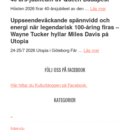
Spider-
imponerande
SPAC
Man:
unga
om
får
Hösten 2026 firar 40-årsjubileet av den …
Läs mer
Brand
skådespelar
40
världs
Uppseendeväckande spännvidd och
New
års-
i
energi när legendarisk 100-åring firas –
Day
jubileum
Toront
Wayne Tucker hyllar Miles Davis på
–
av
Utopia
kan
Queen
om
vara
Budapest
24-25/7 2026 Utopia i Göteborg Får …
Läs mer
Uppseendeväck
den
spännvidd
bästa
FÖLJ OSS PÅ FACEBOOK
och
Spider-
energi
Man
när
filmen
Här hittar du Kulturbloggen på Facebook.
legendarisk
någonsin
100-
KATEGORIER
åring
firas
..
–
Wayne
Intervju