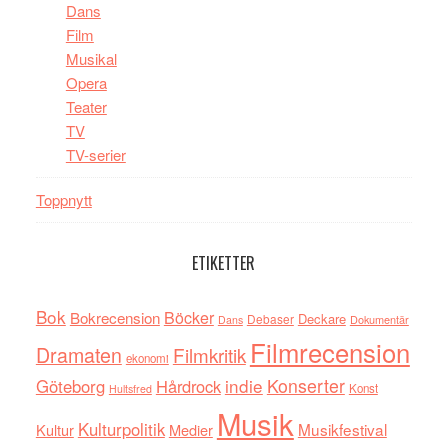
Dans
Film
Musikal
Opera
Teater
TV
TV-serier
Toppnytt
ETIKETTER
Bok
Böcker
Bokrecension
Deckare
Debaser
Dokumentär
Dans
Filmrecension
Dramaten
Filmkritik
ekonomi
indie
Konserter
Göteborg
Hårdrock
Konst
Hultsfred
Musik
Kulturpolitik
Musikfestival
Kultur
Medier