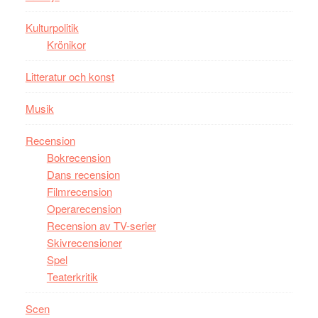
Tucker
hyllar
Kulturpolitik
Miles
Krönikor
Davis
Litteratur och konst
på
Utopia
Musik
Recension
Bokrecension
Dans recension
Filmrecension
Operarecension
Recension av TV-serier
Skivrecensioner
Spel
Teaterkritik
Scen