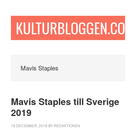
Hoppa
Hoppa
Hoppa
till
till
till
huvudinnehåll
det
sidfot
KULTURBLOGGEN.COM
primära
sidofältet
Mavis Staples
Mavis Staples till Sverige
2019
19 DECEMBER, 2018
BY
REDAKTIONEN