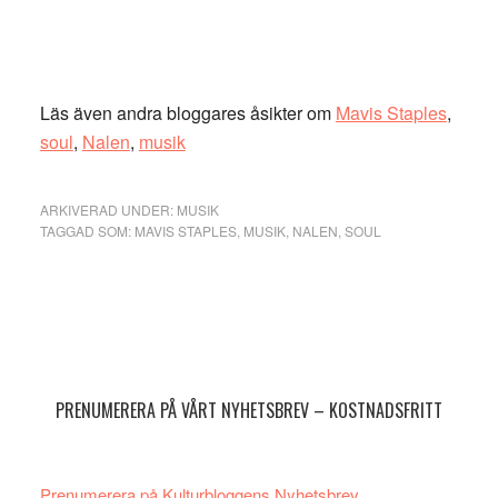
Läs även andra bloggares åsikter om
Mavis Staples
,
soul
,
Nalen
,
musik
ARKIVERAD UNDER:
MUSIK
TAGGAD SOM:
MAVIS STAPLES
,
MUSIK
,
NALEN
,
SOUL
Primärt
sidofält
PRENUMERERA PÅ VÅRT NYHETSBREV – KOSTNADSFRITT
Prenumerera på Kulturbloggens Nyhetsbrev