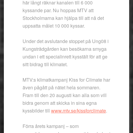
här långt räknar kanalen till 6 000
kyssande par. Nu hoppas MTV att
Stockholmarna kan hjälpa till att nå det
uppsatta målet 10 000 kyssar.
Under det avslutande stoppet på Ung08 i
Kungsträdgården kan besökarna smyga
undan i ett specialinrett kysstält för att ge
sitt bidrag till klimatet.
MTV:s klimatkampanj Kiss for Climate har
även pågått på nätet hela sommaren.
Fram till den 20 augusti kan alla som vill
bidra genom att skicka in sina egna
kyssbilder till
www.mtv.se/kissforclimate
.
Förra årets kampanj – som