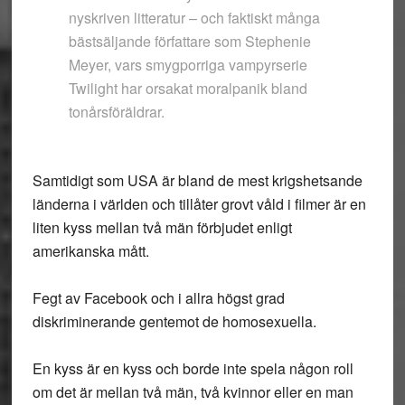
nyskriven litteratur – och faktiskt många
bästsäljande författare som Stephenie
Meyer, vars smygporriga vampyrserie
Twilight har orsakat moralpanik bland
tonårsföräldrar.
Samtidigt som USA är bland de mest krigshetsande
länderna i världen och tillåter grovt våld i filmer är en
liten kyss mellan två män förbjudet enligt
amerikanska mått.
Fegt av Facebook och i allra högst grad
diskriminerande gentemot de homosexuella.
En kyss är en kyss och borde inte spela någon roll
om det är mellan två män, två kvinnor eller en man