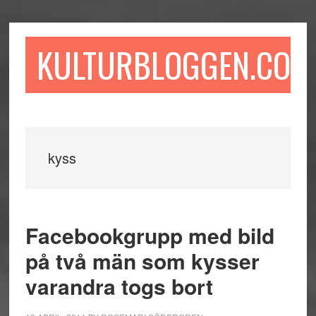
Hoppa
Hoppa
Hoppa
till
till
till
huvudinnehåll
det
sidfot
KULTURBLOGGEN.COM
primära
sidofältet
kyss
Facebookgrupp med bild
på två män som kysser
varandra togs bort