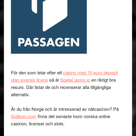
För den som letar efter ett
casino med 10 euro deposit
utan svensk licens
så är
SpelaCasino.io
en riktigt bra
resurs. Där listar de och recenserar alla tillgängliga
alternativ.
Är du från Norge och är intresserad av nätcasinon? På
Spillsen.com
finns det senaste inom norska online
casinon, licenser och slots.