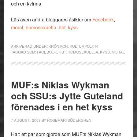
och en kvinna
Läs även andra bloggares åsikter om
Facebook
,
moral
,
homosexuella
,
hbt
,
kyss
ARKIVERAD UNDER:
KRÖNIKOR
,
KULTURPOLITIK
TAGGAD SOM:
FACEBOOK
,
HBT
,
HOMOSEXUELLA
,
KYSS
,
MORAL
MUF:s Niklas Wykman
och SSU:s Jytte Guteland
förenades i en het kyss
7 AUGUSTI, 2008
BY
ROSEMARI SÖDERGREN
Här: ett par som gjorde som MUF:s Niklas Wykman