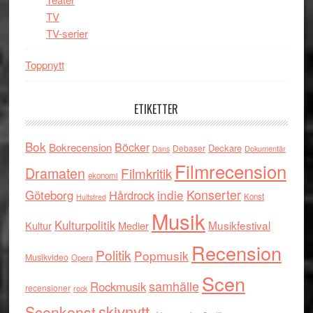
TV
TV-serier
Toppnytt
ETIKETTER
Bok
Böcker
Bokrecension
Deckare
Debaser
Dokumentär
Dans
Filmrecension
Dramaten
Filmkritik
ekonomi
indie
Konserter
Göteborg
Hårdrock
Konst
Hultsfred
Musik
Kulturpolitik
Musikfestival
Kultur
Medier
Recension
Politik
Popmusik
Musikvideo
Opera
Scen
samhälle
Rockmusik
recensioner
rock
skivnytt
Scenkonst