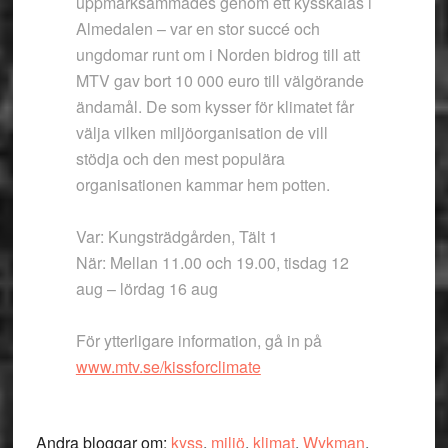
uppmärksammades genom ett kysskalas i
Almedalen – var en stor succé och
ungdomar runt om i Norden bidrog till att
MTV gav bort 10 000 euro till välgörande
ändamål. De som kysser för klimatet får
välja vilken miljöorganisation de vill
stödja och den mest populära
organisationen kammar hem potten.
Var: Kungsträdgården, Tält 1
När: Mellan 11.00 och 19.00, tisdag 12
aug – lördag 16 aug
För ytterligare information, gå in på
www.mtv.se/kissforclimate
Andra bloggar om:
kyss
,
miljö
,
klimat
,
Wykman
,