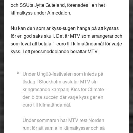
och SSU:s Jytte Guteland, förenades i en het
klimatkyss under Almedalen.
Nu kan den som är kyss-sugen hänga på att kyssas
för en god saks skull. Det är MTV som arrangerar och
som lovat att betala 1 euro till klimatändamål för varje
kyss. I ett pressmeddelande berättar MTV:
Under Ung08-festivalen som inleds på
tisdag i Stockholm avslutar MTV sin
kringresande kampanj Kiss for Climate –
den blöta succén där varje kyss ger en
euro till klimatändamål.
Under sommaren har MTV rest Norden
runt för att samla in klimatkyssar och så