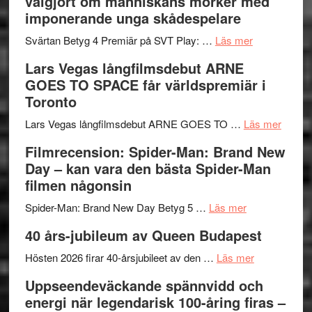
välgjort om människans mörker med
rolig
valet
imponerande unga skådespelare
och
synas
spännande
om
i
Svärtan Betyg 4 Premiär på SVT Play: …
Läs mer
med
Recension
tv4
Lars Vegas långfilmsdebut ARNE
en
av
med
GOES TO SPACE får världspremiär i
Jackie
tv-
Vem
Toronto
Chan
serie:
kan
i
Svärtan
styra
om
Lars Vegas långfilmsdebut ARNE GOES TO …
Läs mer
storform
–
Mauri?
Lars
Filmrecension: Spider-Man: Brand New
välgjort
Vegas
Day – kan vara den bästa Spider-Man
om
långfi
filmen någonsin
människans
ARNE
om
mörker
GOES
Spider-Man: Brand New Day Betyg 5 …
Läs mer
Filmrecension
med
TO
40 års-jubileum av Queen Budapest
Spider-
imponerande
SPAC
Man:
unga
om
får
Hösten 2026 firar 40-årsjubileet av den …
Läs mer
Brand
skådespelar
40
världs
Uppseendeväckande spännvidd och
New
års-
i
energi när legendarisk 100-åring firas –
Day
jubileum
Toront