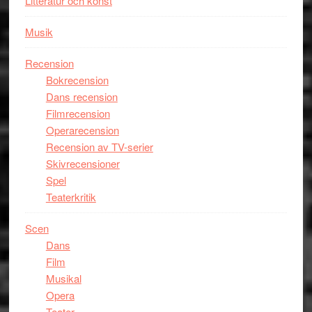
Litteratur och konst
på
Utopia
Musik
Recension
Bokrecension
Dans recension
Filmrecension
Operarecension
Recension av TV-serier
Skivrecensioner
Spel
Teaterkritik
Scen
Dans
Film
Musikal
Opera
Teater