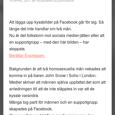
19 APRIL, 2011
BY
ROSEMARI SÖDERGREN
Att lägga upp kyssbilder på Facebook går för sig. Så
länge det inte handlar om två män.
Nu är det folkstorm mot sociala medier-jätten efter att
en supportgrupp – med den här bilden – har
stoppats.
Berättar Expressen.
Bakgrunden är att två homosexuella män nekades att
komma in på baren John Snow i Soho i London.
Medier skriver att männen själva uppfattat det som att
anledningen till att de inte släpptes in var att de
kysste varandra.
Många tog parti för männen och en supportgrupp
skapades på Facebook.