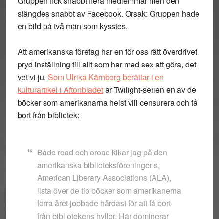
Gruppen fick snabbt flera medlemmar men den
stängdes snabbt av Facebook. Orsak: Gruppen hade
en bild på två män som kysstes.
Att amerikanska företag har en för oss rätt överdrivet
pryd inställning till allt som har med sex att göra, det
vet vi ju.
Som Ulrika Kärnborg berättar i en
kulturartikel i Aftonbladet
är Twilight-serien en av de
böcker som amerikanarna helst vill censurera och få
bort från bibliotek:
Både road och oroad kikar jag på den
amerikanska biblioteksföreningens,
American Liberary Associations (ALA),
lista över de tio böcker som amerikanerna
förra året jobbade hårdast för att få bort
från bibliotekens hyllor. Här dominerar