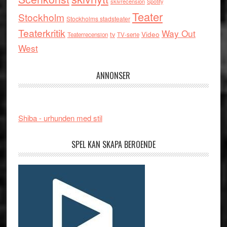
skivrecension
Spotify
Teater
Stockholm
Stockholms stadsteater
Teaterkritik
Way Out
tv
Video
Teaterrecension
TV-serie
West
ANNONSER
Shiba - urhunden med stil
SPEL KAN SKAPA BEROENDE