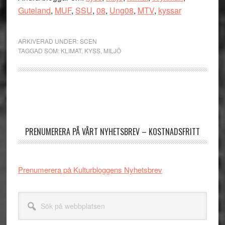
Guteland
,
MUF
,
SSU
,
08
,
Ung08
,
MTV
,
kyssar
ARKIVERAD UNDER:
SCEN
TAGGAD SOM:
KLIMAT
,
KYSS
,
MILJÖ
Primärt
sidofält
PRENUMERERA PÅ VÅRT NYHETSBREV – KOSTNADSFRITT
Prenumerera på Kulturbloggens Nyhetsbrev
Sök
på
webbplatsen