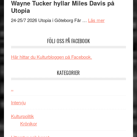
Wayne Tucker hyllar Miles Davis på
–
av
Utopia
kan
Queen
om
vara
Budapest
24-25/7 2026 Utopia i Göteborg Får …
Läs mer
Uppseendeväck
den
spännvidd
bästa
FÖLJ OSS PÅ FACEBOOK
och
Spider-
energi
Man
när
filmen
Här hittar du Kulturbloggen på Facebook.
legendarisk
någonsin
100-
KATEGORIER
åring
firas
..
–
Wayne
Intervju
Tucker
hyllar
Kulturpolitik
Miles
Krönikor
Davis