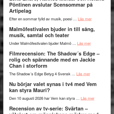
I
Trustorhä
Pöntinen avslutar Scensommar på
Delvis
–
Artipelag
bortom
fascineran
genrens
om
spännand
Efter en sommar fylld av musik, poesi …
Läs mer
vidsträckta
Lena
och
Malmöfestivalen bjuder in till sång,
terräng
Endre,
ger
musik, samtal och teater
Hannes
mycket
om
Meidal
att
Under Malmöfestivalen bjuder Malmö …
Läs mer
Malmöfestiva
och
tänka
Filmrecension: The Shadow´s Edge –
bjuder
Roland
på
rolig och spännande med en Jackie
in
Pöntinen
Chan i storform
till
avslutar
om
sång,
Scensommar
The Shadow´s Edge Betyg 4 Svensk …
Läs mer
Filmrecension
musik,
på
Nu börjar valet synas i tv4 med Vem
The
samtal
Artipelag
kan styra Mauri?
Shadow
och
´s
teater
om
Den 10 augusti 2026 har Vem kan styra …
Läs mer
Edge
Nu
Recension av tv-serie: Svärtan –
–
börjar