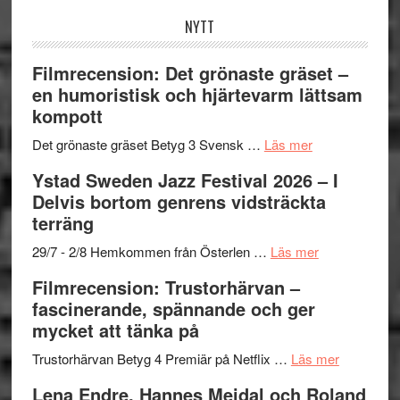
NYTT
Filmrecension: Det grönaste gräset –
en humoristisk och hjärtevarm lättsam
kompott
om
Det grönaste gräset Betyg 3 Svensk …
Läs mer
Filmrecension:
Ystad Sweden Jazz Festival 2026 – I
Det
Delvis bortom genrens vidsträckta
grönaste
terräng
gräset
–
om
29/7 - 2/8 Hemkommen från Österlen …
Läs mer
en
Ystad
Filmrecension: Trustorhärvan –
humoristisk
Sweden
fascinerande, spännande och ger
och
Jazz
mycket att tänka på
hjärtevarm
Festival
lättsam
2026
om
Trustorhärvan Betyg 4 Premiär på Netflix …
Läs mer
kompott
–
Filmrecens
Lena Endre, Hannes Meidal och Roland