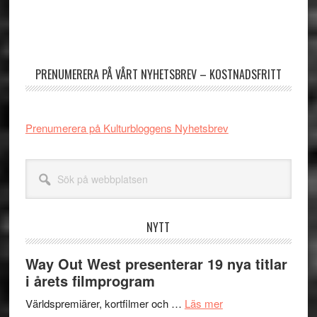
Primärt
sidofält
PRENUMERERA PÅ VÅRT NYHETSBREV – KOSTNADSFRITT
Prenumerera på Kulturbloggens Nyhetsbrev
Sök
på
webbplatsen
NYTT
Way Out West presenterar 19 nya titlar
i årets filmprogram
om
Världspremiärer, kortfilmer och …
Läs mer