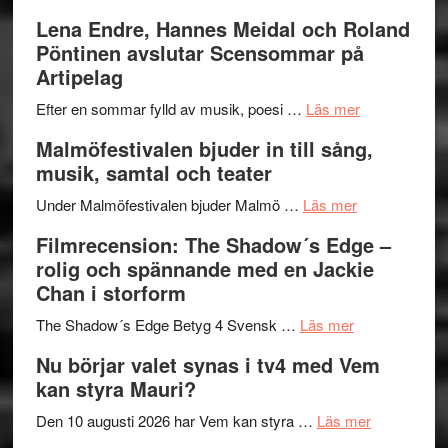
kompott
–
Filmrecens
Lena Endre, Hannes Meidal och Roland
I
Trustorhä
Pöntinen avslutar Scensommar på
Delvis
–
Artipelag
bortom
fascineran
genrens
om
spännand
Efter en sommar fylld av musik, poesi …
Läs mer
vidsträckta
Lena
och
Malmöfestivalen bjuder in till sång,
terräng
Endre,
ger
musik, samtal och teater
Hannes
mycket
om
Meidal
att
Under Malmöfestivalen bjuder Malmö …
Läs mer
Malmöfestiva
och
tänka
Filmrecension: The Shadow´s Edge –
bjuder
Roland
på
rolig och spännande med en Jackie
in
Pöntinen
Chan i storform
till
avslutar
om
sång,
Scensommar
The Shadow´s Edge Betyg 4 Svensk …
Läs mer
Filmrecension
musik,
på
Nu börjar valet synas i tv4 med Vem
The
samtal
Artipelag
kan styra Mauri?
Shadow
och
´s
teater
om
Den 10 augusti 2026 har Vem kan styra …
Läs mer
Edge
Nu