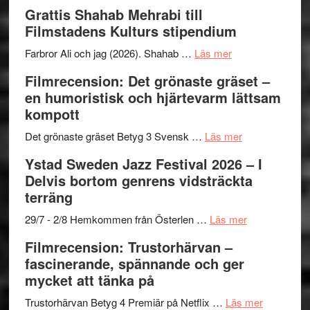
Way
Grattis Shahab Mehrabi till
Out
Filmstadens Kulturs stipendium
West
presenterar
om
Farbror Ali och jag (2026). Shahab …
Läs mer
19
Grattis
Filmrecension: Det grönaste gräset –
nya
Shahab
en humoristisk och hjärtevarm lättsam
titlar
Mehrabi
kompott
i
till
årets
Filmstadens
om
Det grönaste gräset Betyg 3 Svensk …
Läs mer
filmprogram
Kulturs
Filmrecension:
Ystad Sweden Jazz Festival 2026 – I
stipendium
Det
Delvis bortom genrens vidsträckta
grönaste
terräng
gräset
–
om
29/7 - 2/8 Hemkommen från Österlen …
Läs mer
en
Ystad
Filmrecension: Trustorhärvan –
humoristisk
Sweden
fascinerande, spännande och ger
och
Jazz
mycket att tänka på
hjärtevarm
Festival
lättsam
2026
om
Trustorhärvan Betyg 4 Premiär på Netflix …
Läs mer