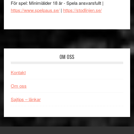
För spel: Minimiålder 18 år - Spela ansvarsfullt |
https://www.spelpaus.se/
|
https://stodlinjen.se/
Footer
OM OSS
Kontakt
Om oss
Sajtips – länkar