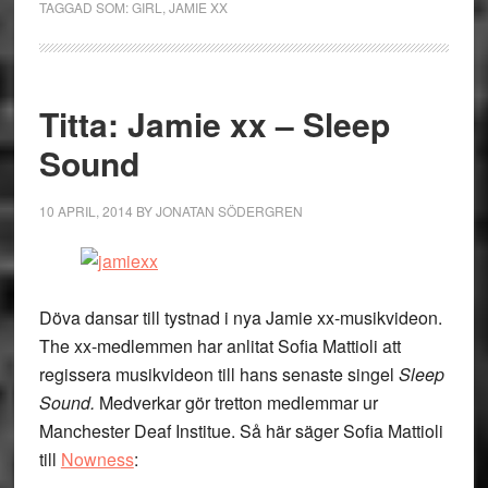
TAGGAD SOM:
GIRL
,
JAMIE XX
Titta: Jamie xx – Sleep
Sound
10 APRIL, 2014
BY
JONATAN SÖDERGREN
Döva dansar till tystnad i nya Jamie xx-musikvideon.
The xx-medlemmen har anlitat Sofia Mattioli att
regissera musikvideon till hans senaste singel
Sleep
Sound.
Medverkar gör tretton medlemmar ur
Manchester Deaf Institue. Så här säger Sofia Mattioli
till
Nowness
: