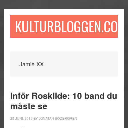
Hoppa
Hoppa
Hoppa
till
till
till
huvudinnehåll
det
sidfot
KULTURBLOGGEN.COM
primära
sidofältet
Jamie XX
Inför Roskilde: 10 band du
måste se
29 JUNI, 2015
BY
JONATAN SÖDERGREN