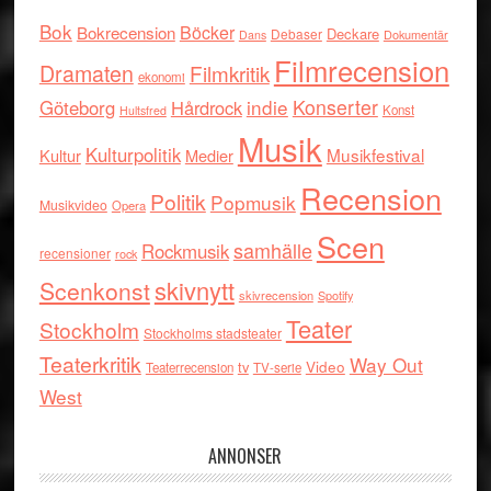
Bok
Böcker
Bokrecension
Deckare
Debaser
Dokumentär
Dans
Filmrecension
Dramaten
Filmkritik
ekonomi
indie
Konserter
Göteborg
Hårdrock
Konst
Hultsfred
Musik
Kulturpolitik
Musikfestival
Kultur
Medier
Recension
Politik
Popmusik
Musikvideo
Opera
Scen
samhälle
Rockmusik
recensioner
rock
skivnytt
Scenkonst
skivrecension
Spotify
Teater
Stockholm
Stockholms stadsteater
Teaterkritik
Way Out
tv
Video
Teaterrecension
TV-serie
West
ANNONSER