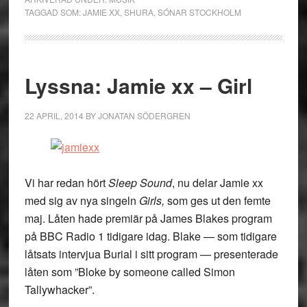
TAGGAD SOM:
JAMIE XX
,
SHURA
,
SÓNAR STOCKHOLM
Lyssna: Jamie xx – Girl
22 APRIL, 2014
BY
JONATAN SÖDERGREN
Vi har redan hört
Sleep Sound
, nu delar Jamie xx
med sig av nya singeln
Girls,
som ges ut den femte
maj. Låten hade premiär på James Blakes program
på BBC Radio 1 tidigare idag. Blake — som tidigare
låtsats intervjua Burial i sitt program — presenterade
låten som ”Bloke by someone called Simon
Tallywhacker”.