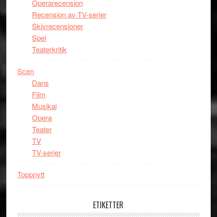
Operarecension
Recension av TV-serier
Skivrecensioner
Spel
Teaterkritik
Scen
Dans
Film
Musikal
Opera
Teater
TV
TV-serier
Toppnytt
ETIKETTER