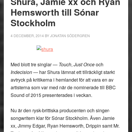
Shura, Jamie xx och Ryan
Hemsworth till Sónar
Stockholm
4 DECEMBER, 2014
BY
JONATAN SÖDERGREN
Med blott tre singlar —
Touch
,
Just Once
och
Indecision
— har Shura lämnat ett tillräckligt starkt
avtryck på kritikerna i hemlandet för att vara en av
artisterna som var med när de nominerade till BBC
Sound of 2015 presenterades i veckan.
Nu är den rysk-brittiska producenten och singer-
songwritern klar för Sónar Stockholm. Även Jamie
xx, Jimmy Edgar, Ryan Hemsworth, Drippin samt Mr.