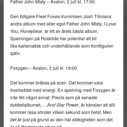
Father John Misty – Avalon, 2 juli kl. 17:00
Den tidigare Fleet Foxes-trummisen Josh Tillmans
andra album med alter egot Father John Misty,
I Love
You, Honeybear
, är ett av årets bästa album.
Spelningen på Roskilde har potential att bli
lika karismatisk och underhållande som frontfiguren
själv.
Foxygen – Avalon, 2 juli kl. 19:00
Det kommer bråkas på scen. Det kommer vara
överladdat med energi. En spelning med Foxygen är
inte likt något annat. Precis som på senaste
dubbelalbumet,
…And Star Power
, är känslan att allt
kommer rasa sönder vilken sekund som helst. Men
det är just på grund av den här stökigheten som det
är så fängslande att se på.