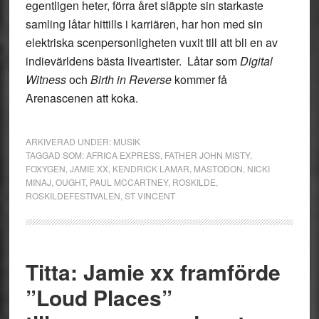
egentligen heter, förra året släppte sin starkaste
samling låtar hittills i karriären, har hon med sin
elektriska scenpersonligheten vuxit till att bli en av
indievärldens bästa liveartister. Låtar som
Digital
Witness
och
Birth in Reverse
kommer få
Arenascenen att koka.
ARKIVERAD UNDER:
MUSIK
TAGGAD SOM:
AFRICA EXPRESS
,
FATHER JOHN MISTY
,
FOXYGEN
,
JAMIE XX
,
KENDRICK LAMAR
,
MASTODON
,
NICKI
MINAJ
,
OUGHT
,
PAUL MCCARTNEY
,
ROSKILDE
,
ROSKILDEFESTIVALEN
,
ST VINCENT
Titta: Jamie xx framförde
”Loud Places”