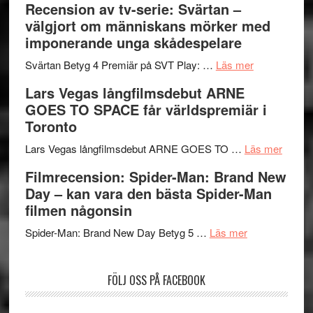
Recension av tv-serie: Svärtan –
–
börjar
välgjort om människans mörker med
rolig
valet
imponerande unga skådespelare
och
synas
spännande
om
i
Svärtan Betyg 4 Premiär på SVT Play: …
Läs mer
med
Recension
tv4
Lars Vegas långfilmsdebut ARNE
en
av
med
GOES TO SPACE får världspremiär i
Jackie
tv-
Vem
Toronto
Chan
serie:
kan
i
Svärtan
styra
om
Lars Vegas långfilmsdebut ARNE GOES TO …
Läs mer
storform
–
Mauri?
Lars
Filmrecension: Spider-Man: Brand New
välgjort
Vegas
Day – kan vara den bästa Spider-Man
om
långfi
filmen någonsin
människans
ARNE
om
mörker
GOES
Spider-Man: Brand New Day Betyg 5 …
Läs mer
Filmrecension
med
TO
Spider-
imponerande
SPAC
FÖLJ OSS PÅ FACEBOOK
Man:
unga
får
Brand
skådespelar
världs