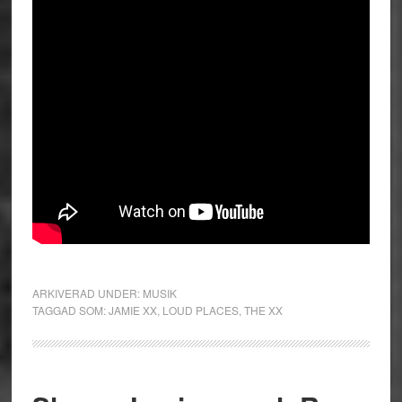
ARKIVERAD UNDER:
MUSIK
TAGGAD SOM:
JAMIE XX
,
LOUD PLACES
,
THE XX