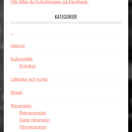
New
i
Här hittar du Kulturbloggen på Facebook.
Day
Toront
–
KATEGORIER
kan
vara
..
den
bästa
Intervju
Spider-
Man
Kulturpolitik
filmen
Krönikor
någonsin
Litteratur och konst
Musik
Recension
Bokrecension
Dans recension
Filmrecension