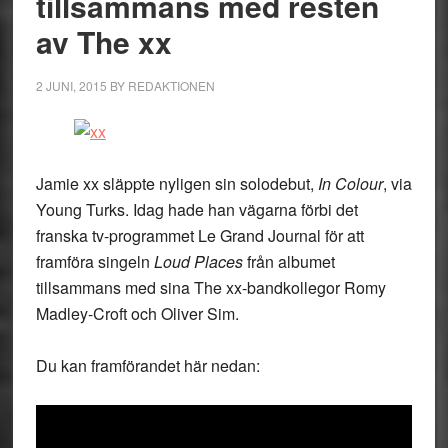
tillsammans med resten
av The xx
2 JUNI, 2015
BY
REDAKTIONEN
Jamie xx släppte nyligen sin solodebut,
In Colour
, via
Young Turks. Idag hade han vägarna förbi det
franska tv-programmet Le Grand Journal för att
framföra singeln
Loud Places
från albumet
tillsammans med sina The xx-bandkollegor Romy
Madley-Croft och Oliver Sim.
Du kan framförandet här nedan: