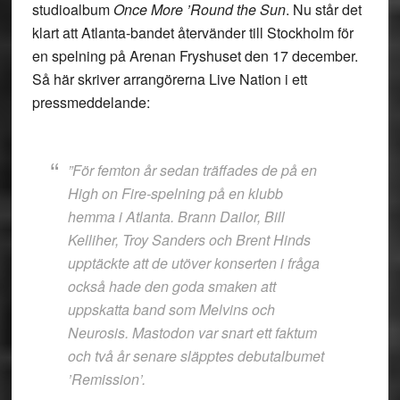
studioalbum
Once More ’Round the Sun
. Nu står det
klart att Atlanta-bandet återvänder till Stockholm för
en spelning på Arenan Fryshuset den 17 december.
Så här skriver arrangörerna Live Nation i ett
pressmeddelande:
”För femton år sedan träffades de på en
High on Fire-spelning på en klubb
hemma i Atlanta. Brann Dailor, Bill
Kelliher, Troy Sanders och Brent Hinds
upptäckte att de utöver konserten i fråga
också hade den goda smaken att
uppskatta band som Melvins och
Neurosis. Mastodon var snart ett faktum
och två år senare släpptes debutalbumet
’Remission’.