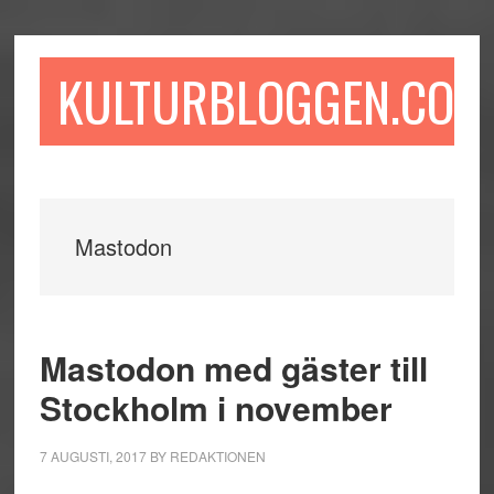
Hoppa
Hoppa
Hoppa
till
till
till
huvudinnehåll
det
sidfot
KULTURBLOGGEN.COM
primära
sidofältet
Mastodon
Mastodon med gäster till
Stockholm i november
7 AUGUSTI, 2017
BY
REDAKTIONEN