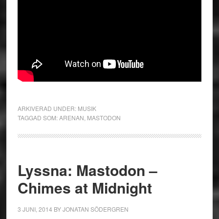
ARKIVERAD UNDER:
MUSIK
TAGGAD SOM:
ARENAN
,
MASTODON
Lyssna: Mastodon –
Chimes at Midnight
3 JUNI, 2014
BY
JONATAN SÖDERGREN