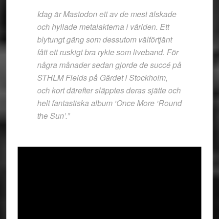
Idag är Mastodon ett av de mest älskade
och hyllade metalakterna i världen. Ett
blytungt gäng som dessutom välförtjänt
fått ett ruskigt bra rykte som liveband. För
några månader sedan gjorde de succé på
STHLM Fields på Gärdet i Stockholm,
och kort därefter släpptes deras sjätte och
helt fantastiska album ’Once More ’Round
the Sun’.”