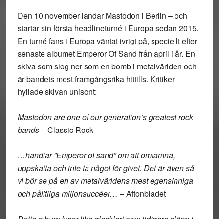
Den 10 november landar Mastodon i Berlin – och
startar sin första headlineturné i Europa sedan 2015.
En turné fans i Europa väntat ivrigt på, speciellt efter
senaste albumet Emperor Of Sand från april i år. En
skiva som slog ner som en bomb i metalvärlden och
är bandets mest framgångsrika hittills. Kritiker
hyllade skivan unisont:
Mastodon are one of our generation’s greatest rock
bands
– Classic Rock
…handlar ”Emperor of sand” om att omfamna,
uppskatta och inte ta något för givet. Det är även så
vi bör se på en av metalvärldens mest egensinniga
och pålitliga miljonsuccéer…
– Aftonbladet
Detta album lyser lika glasklart som tidigare släpp i