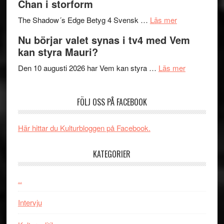
Chan i storform
till
avslutar
om
sång,
Scensommar
The Shadow´s Edge Betyg 4 Svensk …
Läs mer
Filmrecension
musik,
på
Nu börjar valet synas i tv4 med Vem
The
samtal
Artipelag
kan styra Mauri?
Shadow
och
´s
teater
om
Den 10 augusti 2026 har Vem kan styra …
Läs mer
Edge
Nu
–
börjar
FÖLJ OSS PÅ FACEBOOK
rolig
valet
och
synas
spännande
i
Här hittar du Kulturbloggen på Facebook.
med
tv4
en
med
KATEGORIER
Jackie
Vem
Chan
kan
..
i
styra
storform
Mauri?
Intervju