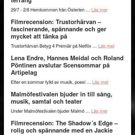
Mulder
gräset
och
–
om
29/7 - 2/8 Hemkommen från Österlen …
Läs mer
Dana
en
Ystad
Filmrecension: Trustorhärvan –
Scully
humoristisk
Sweden
fascinerande, spännande och ger
och
Jazz
mycket att tänka på
hjärtevarm
Festival
lättsam
2026
om
Trustorhärvan Betyg 4 Premiär på Netflix …
Läs mer
kompott
–
Filmrecens
Lena Endre, Hannes Meidal och Roland
I
Trustorhä
Pöntinen avslutar Scensommar på
Delvis
–
Artipelag
bortom
fascineran
genrens
om
spännand
Efter en sommar fylld av musik, poesi …
Läs mer
vidsträckta
Lena
och
Malmöfestivalen bjuder in till sång,
terräng
Endre,
ger
musik, samtal och teater
Hannes
mycket
om
Meidal
att
Under Malmöfestivalen bjuder Malmö …
Läs mer
Malmöfestiva
och
tänka
Filmrecension: The Shadow´s Edge –
bjuder
Roland
på
rolig och spännande med en Jackie
in
Pöntinen