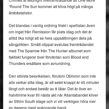
Chimes at Midnight liveframträdande att One More
’Round The Sun kommer att kliva högt på många
årsbästalistor.
Det blandas i vanlig ordning friskt i spellistan även
om inget från Remission får plats idag och det är
alltid lika roligt att se hela uppsättningen dela på
sångplikten. Smått otippat avslutas framträdandet
med The Sparrow från The Hunter albumet som
faktiskt fungerar över förväntan som Blood and
Thunders ersättare som avrundning.
Den största besvikelsen, förutom Oblivion som inte
alls verkar sitta idag, är att setet knappt är 45 minuter
långt och endast består av 8 låtar. Det är över en
halvtimme kvar till nästa akt när Atlantabandet kliver
av Sthlm South stage och vi vill verkligen höra mer
av dagens mest spännande band.