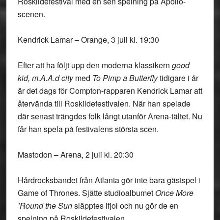
Roskildefestival med en sen spelning på Apollo-
scenen.
Kendrick Lamar – Orange, 3 juli kl. 19:30
Efter att ha följt upp den moderna klassikern
good
kid, m.A.A.d city
med
To Pimp a Butterfly
tidigare i år
är det dags för Compton-rapparen Kendrick Lamar att
återvända till Roskildefestivalen. När han spelade
där senast trängdes folk långt utanför Arena-tältet. Nu
får han spela på festivalens största scen.
Mastodon – Arena, 2 juli kl. 20:30
Hårdrocksbandet från Atlanta gör inte bara gästspel i
Game of Thrones. Sjätte studioalbumet
Once More
’Round the Sun
släpptes ifjol och nu gör de en
spelning på Roskildefestivalen.