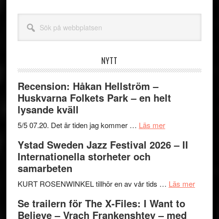
Sök
på
webbplatsen
NYTT
Recension: Håkan Hellström –
Huskvarna Folkets Park – en helt
lysande kväll
om
5/5 07.20. Det är tiden jag kommer …
Läs mer
Recension:
Ystad Sweden Jazz Festival 2026 – II
Håkan
Internationella storheter och
Hellström
samarbeten
–
Huskvarna
om
KURT ROSENWINKEL tillhör en av vår tids …
Läs mer
Folkets
Ystad
Se trailern för The X-Files: I Want to
Park
Swede
Believe – Vrach Frankenshtey – med
–
Jazz