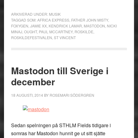
ARKIVERAD UNDER:
MUSIK
TAGGAD SOM:
AFRICA EXPRESS
,
FATHER JOHN MISTY
,
FOXYGEN
,
JAMIE XX
,
KENDRICK LAMAR
,
MASTODON
,
NICKI
MINAJ
,
OUGHT
,
PAUL MCCARTNEY
,
ROSKILDE
,
ROSKILDEFESTIVALEN
,
ST VINCENT
Mastodon till Sverige i
december
18 AUGUSTI, 2014
BY
ROSEMARI SÖDERGREN
Sedan spelningen på STHLM Fields tidigare i
somras har Mastodon hunnit ge ut sitt sjätte