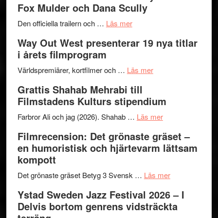
Fox Mulder och Dana Scully
en
Festiva
om
helt
2026
Den officiella trailern och …
Läs mer
Se
lysande
–
Way Out West presenterar 19 nya titlar
trailern
kväll
II
i årets filmprogram
för
Internat
The
om
storhet
Världspremiärer, kortfilmer och …
Läs mer
X-
Way
och
Grattis Shahab Mehrabi till
Files:
Out
samarb
Filmstadens Kulturs stipendium
I
West
Want
presenterar
om
Farbror Ali och jag (2026). Shahab …
Läs mer
to
19
Grattis
Filmrecension: Det grönaste gräset –
Believe
nya
Shahab
en humoristisk och hjärtevarm lättsam
–
titlar
Mehrabi
kompott
Vrach
i
till
Frankenshtey
årets
Filmstadens
om
Det grönaste gräset Betyg 3 Svensk …
Läs mer
–
filmprogram
Kulturs
Filmrecension:
Ystad Sweden Jazz Festival 2026 – I
med
stipendium
Det
Delvis bortom genrens vidsträckta
Fox
grönaste
terräng