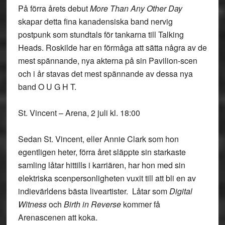
På förra årets debut
More Than Any Other Day
skapar detta fina kanadensiska band nervig
postpunk som stundtals för tankarna till Talking
Heads. Roskilde har en förmåga att sätta några av de
mest spännande, nya akterna på sin Pavilion-scen
och i år stavas det mest spännande av dessa nya
band O U G H T.
St. Vincent – Arena, 2 juli kl. 18:00
Sedan St. Vincent, eller Annie Clark som hon
egentligen heter, förra året släppte sin starkaste
samling låtar hittills i karriären, har hon med sin
elektriska scenpersonligheten vuxit till att bli en av
indievärldens bästa liveartister. Låtar som
Digital
Witness
och
Birth in Reverse
kommer få
Arenascenen att koka.