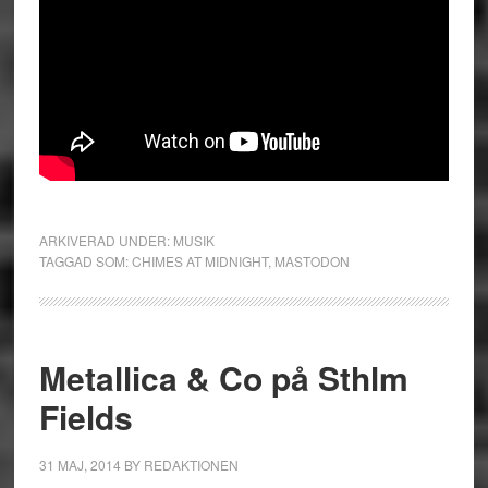
ARKIVERAD UNDER:
MUSIK
TAGGAD SOM:
CHIMES AT MIDNIGHT
,
MASTODON
Metallica & Co på Sthlm
Fields
31 MAJ, 2014
BY
REDAKTIONEN