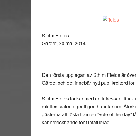
Sthlm Fields
Gärdet, 30 maj 2014
Den första upplagan av Sthlm Fields är över 
Gärdet och det innebär nytt publikrekord för f
Sthlm Fields lockar med en intressant line-u
minifestivalen egentligen handlar om. Åte
gästerna att rösta fram en ”vote of the day” l
kännetecknande font intatuerad.