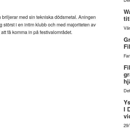
Wa
 briljerar med sin tekniska dödsmetal. Aningen
ti
ig störst i en intim klubb och med majoriteten av
Vär
å att få komma in på festivalområdet.
Gr
Fi
Far
Fi
gr
hj
Det
Ys
I 
vi
29