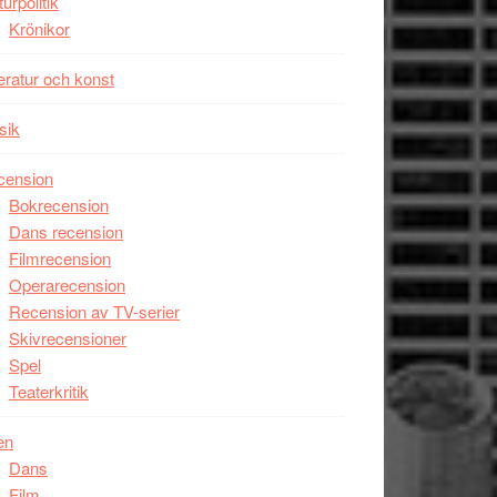
turpolitik
Krönikor
teratur och konst
sik
cension
Bokrecension
Dans recension
Filmrecension
Operarecension
Recension av TV-serier
Skivrecensioner
Spel
Teaterkritik
en
Dans
Film