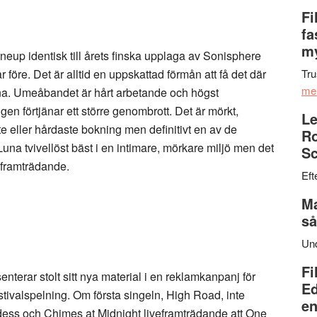
Fi
fa
my
neup identisk till årets finska upplaga av Sonisphere
 före. Det är alltid en uppskattad förmån att få det där
Tru
me
na
. Umeåbandet är hårt arbetande och högst
gen förtjänar ett större genombrott. Det är mörkt,
Le
te eller hårdaste bokning men definitivt en av de
Ro
Luna tvivellöst bäst i en intimare, mörkare miljö men det
Sc
 framträdande.
Eft
Ma
så
Un
Fi
senterar stolt sitt nya material i en reklamkanpanj för
Ed
stivalspelning. Om första singeln, High Road, inte
en
r dess och Chimes at Midnight liveframträdande att One