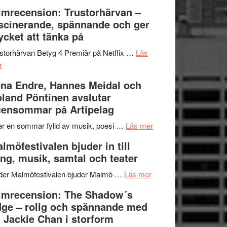
Dana
en
Ystad
lmrecension: Trustorhärvan –
Scully
humoristisk
Sweden
scinerande, spännande och ger
och
Jazz
cket att tänka på
hjärtevarm
Festival
lättsam
2026
storhärvan Betyg 4 Premiär på Netflix …
Läs
om
kompott
–
r
Filmrecension:
I
na Endre, Hannes Meidal och
Trustorhärvan
Delvis
land Pöntinen avslutar
–
bortom
ensommar på Artipelag
fascinerande,
genrens
spännande
vidsträckta
om
er en sommar fylld av musik, poesi …
Läs mer
och
terräng
Lena
lmöfestivalen bjuder in till
ger
Endre,
ng, musik, samtal och teater
mycket
Hannes
att
om
Meidal
der Malmöfestivalen bjuder Malmö …
Läs mer
tänka
Malmöfestivalen
och
lmrecension: The Shadow´s
på
bjuder
Roland
ge – rolig och spännande med
in
Pöntinen
 Jackie Chan i storform
till
avslutar