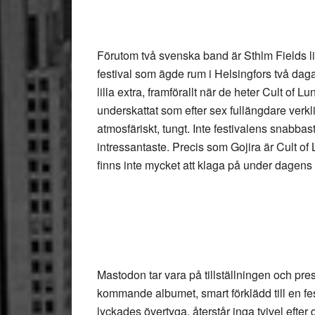
Förutom två svenska band är Sthlm Fields li
festival som ägde rum i Helsingfors två dagar
lilla extra, framförallt när de heter
Cult of Lu
underskattat som efter sex fullängdare verkli
atmosfäriskt, tungt. Inte festivalens snabbas
intressantaste. Precis som Gojira är Cult of 
finns inte mycket att klaga på under dagens
Mastodon
tar vara på tillställningen och pre
kommande albumet, smart förklädd till en fe
lyckades övertyga, återstår inga tvivel efte