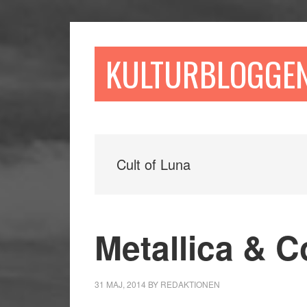
Hoppa
Hoppa
Hoppa
till
till
till
huvudinnehåll
det
sidfot
KULTURBLOGGE
primära
sidofältet
Cult of Luna
Metallica & C
31 MAJ, 2014
BY
REDAKTIONEN