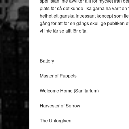
spellistan inte avviker allt för mycket från de
plats för så det kunde lika gärna ha varit en ”
helhet ett ganska intressant koncept som f
gång för att för en gångs skull ge publiken e
vi inte får se allt för ofta.
Battery
Master of Puppets
Welcome Home (Sanitarium)
Harvester of Sorrow
The Unforgiven