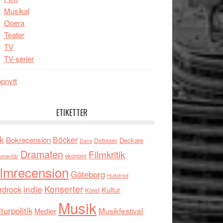
Musikal
Opera
Teater
TV
TV-serier
pnytt
ETIKETTER
k
Böcker
Bokrecension
Deckare
Debaser
Dans
Dramaten
Filmkritik
umentär
ekonomi
ilmrecension
Göteborg
Hultsfred
indie
Konserter
rdrock
Kultur
Konst
Musik
turpolitik
Musikfestival
Medier