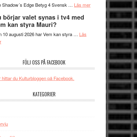
om
sång,
Scensommar
e Shadow´s Edge Betyg 4 Svensk …
Läs mer
Filmrecension:
musik,
på
 börjar valet synas i tv4 med
The
samtal
Artipelag
m kan styra Mauri?
Shadow
och
´s
teater
 10 augusti 2026 har Vem kan styra …
Läs
om
Edge
r
Nu
–
börjar
rolig
FÖLJ OSS PÅ FACEBOOK
valet
och
synas
spännande
i
med
 hittar du Kulturbloggen på Facebook.
tv4
en
med
Jackie
KATEGORIER
Vem
Chan
kan
i
styra
storform
Mauri?
ervju