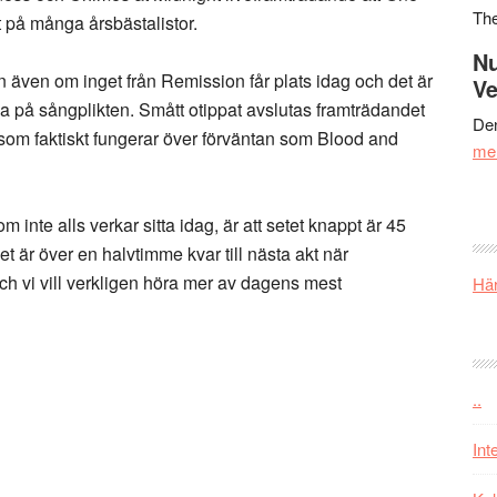
Th
 på många årsbästalistor.
Nu
tan även om inget från Remission får plats idag och det är
Ve
dela på sångplikten. Smått otippat avslutas framträdandet
Den
om faktiskt fungerar över förväntan som Blood and
me
 inte alls verkar sitta idag, är att setet knappt är 45
et är över en halvtimme kvar till nästa akt när
ch vi vill verkligen höra mer av dagens mest
Här
..
Int