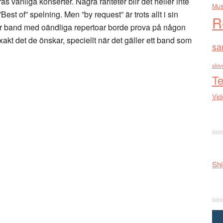
ras vanliga konserter. Några rariteter blir det heller inte
Mus
Best of” spelning. Men ”by request” är trots allt i sin
R
ler band med oändliga repertoar borde prova på någon
xakt det de önskar, speciellt när det gäller ett band som
sa
skiv
Te
Vid
Shi