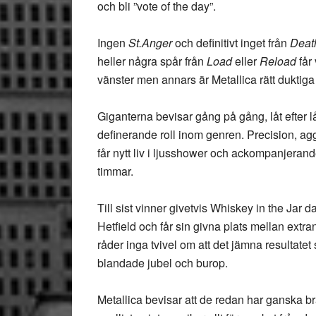
och bli ”vote of the day”.
Ingen
St.Anger
och definitivt inget från
Deat
heller några spår från
Load
eller
Reload
får
vänster men annars är Metallica rätt duktiga
Giganterna bevisar gång på gång, låt efter lå
definerande roll inom genren. Precision, agg
får nytt liv i ljusshower och ackompanjerand
timmar.
Till sist vinner givetvis Whiskey in the Jar
Hetfield och får sin givna plats mellan ex
råder inga tvivel om att det jämna resultat
blandade jubel och burop.
Metallica bevisar att de redan har ganska br