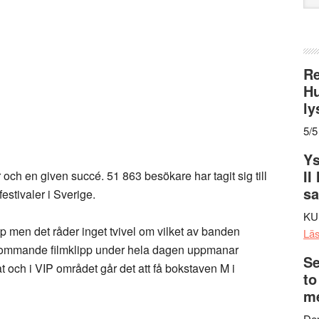
web
Re
Hu
ly
5/5
Ys
II
och en given succé. 51 863 besökare har tagit sig till
s
estivaler i Sverige.
KU
p men det råder inget tvivel om vilket av banden
Lä
rkommande filmklipp under hela dagen uppmanar
Se
åt och i VIP området går det att få bokstaven M i
to
me
Den