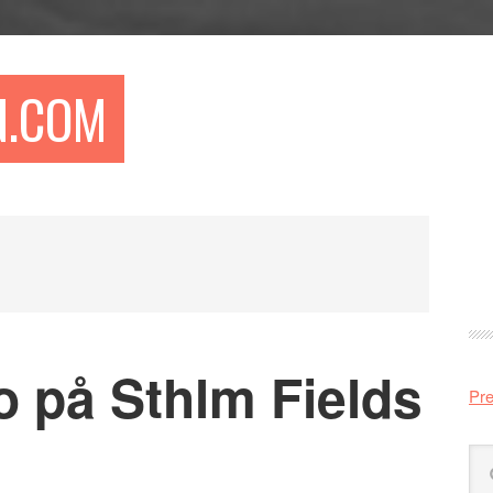
N.COM
Pr
si
o på Sthlm Fields
Pre
Sö
på