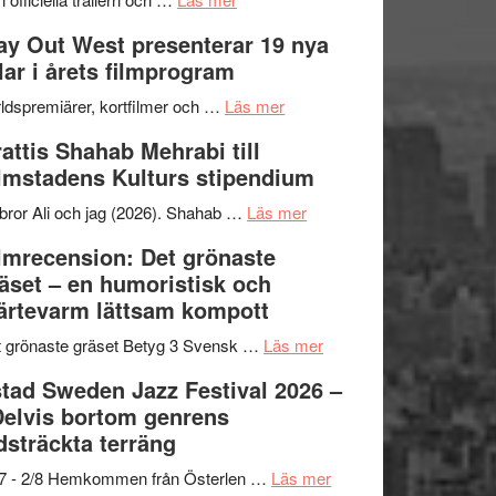
–
Se
kväll
y Out West presenterar 19 nya
II
trailern
tlar i årets filmprogram
Internationella
för
storheter
The
om
ldspremiärer, kortfilmer och …
Läs mer
och
X-
Way
attis Shahab Mehrabi till
samarbeten
Files:
Out
lmstadens Kulturs stipendium
I
West
Want
presenterar
om
bror Ali och jag (2026). Shahab …
Läs mer
to
19
Grattis
lmrecension: Det grönaste
Believe
nya
Shahab
äset – en humoristisk och
–
titlar
Mehrabi
ärtevarm lättsam kompott
Vrach
i
till
Frankenshtey
årets
Filmstadens
om
 grönaste gräset Betyg 3 Svensk …
Läs mer
–
filmprogram
Kulturs
Filmrecension:
tad Sweden Jazz Festival 2026 –
med
stipendium
Det
Delvis bortom genrens
Fox
grönaste
dsträckta terräng
Mulder
gräset
och
–
om
/7 - 2/8 Hemkommen från Österlen …
Läs mer