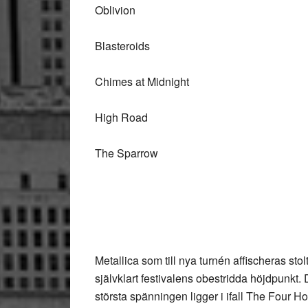
Oblivion
Blasteroids
Chimes at Midnight
High Road
The Sparrow
Metallica
som till nya turnén affischeras sto
självklart festivalens obestridda höjdpunkt.
största spänningen ligger i ifall The Four 