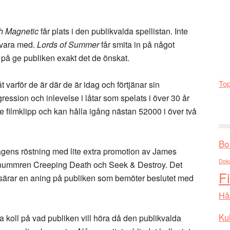
h Magnetic
får plats i den publikvalda spellistan. Inte
 vara med.
Lords of Summer
får smita in på något
 på ge publiken exakt det de önskat.
Top
t varför de är där de är idag och förtjänar sin
ression och inlevelse i låtar som spelats i över 30 år
e filmklipp och kan hålla igång nästan 52000 i över två
Bo
 dagens röstning med lite extra promotion av James
Dok
tranummren Creeping Death och Seek & Destroy. Det
F
et särar en aning på publiken som bemöter beslutet med
Hå
Kul
a koll på vad publiken vill höra då den publikvalda