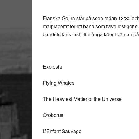
Franska
Gojira
står på scen redan 13:30 och
malplacerat för ett band som tvivellöst gör s
bandets fans fast i timlånga köer i väntan p
Explosia
Flying Whales
The Heaviest Matter of the Universe
Oroborus
L’Enfant Sauvage