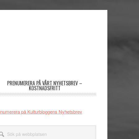
imärt
dofält
PRENUMERERA PÅ VÅRT NYHETSBREV –
KOSTNADSFRITT
numerera på Kulturbloggens Nyhetsbrev
k