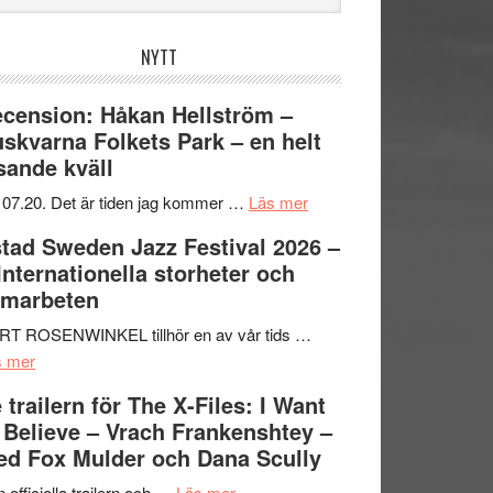
bplatsen
NYTT
cension: Håkan Hellström –
skvarna Folkets Park – en helt
sande kväll
om
 07.20. Det är tiden jag kommer …
Läs mer
Recension:
tad Sweden Jazz Festival 2026 –
Håkan
 Internationella storheter och
Hellström
amarbeten
–
Huskvarna
RT ROSENWINKEL tillhör en av vår tids …
om
Folkets
s mer
Ystad
Park
 trailern för The X-Files: I Want
Sweden
–
 Believe – Vrach Frankenshtey –
Jazz
en
d Fox Mulder och Dana Scully
Festival
helt
2026
om
lysande
 officiella trailern och …
Läs mer