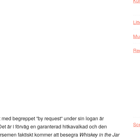
Kul
Lit
Mu
Re
lt med begreppet ”by request” under sin logan är
Sc
 Det är i förväg en garanterad hitkavalkad och den
Horsemen faktiskt kommer att besegra
Whiskey in the Jar