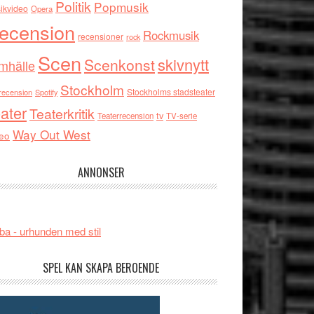
Politik
Popmusik
ikvideo
Opera
ecension
Rockmusik
recensioner
rock
Scen
skivnytt
Scenkonst
mhälle
Stockholm
Stockholms stadsteater
recension
Spotify
ater
Teaterkritik
tv
Teaterrecension
TV-serie
Way Out West
eo
ANNONSER
ba - urhunden med stil
SPEL KAN SKAPA BEROENDE