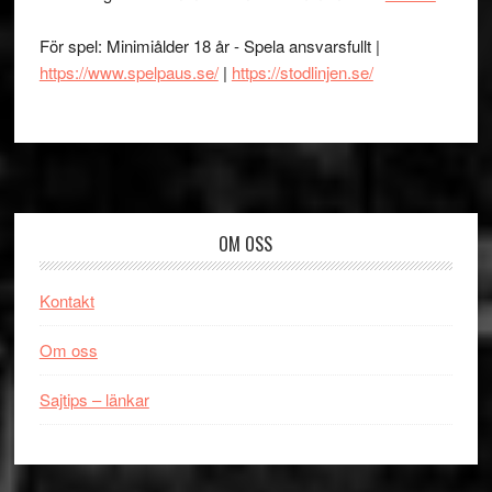
För spel: Minimiålder 18 år - Spela ansvarsfullt |
https://www.spelpaus.se/
|
https://stodlinjen.se/
Footer
OM OSS
Kontakt
Om oss
Sajtips – länkar