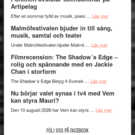
Delvis
–
Artipelag
bortom
fascineran
genrens
om
spännand
Efter en sommar fylld av musik, poesi …
Läs mer
vidsträckta
Lena
och
Malmöfestivalen bjuder in till sång,
terräng
Endre,
ger
musik, samtal och teater
Hannes
mycket
om
Meidal
att
Under Malmöfestivalen bjuder Malmö …
Läs mer
Malmöfestiva
och
tänka
Filmrecension: The Shadow´s Edge –
bjuder
Roland
på
rolig och spännande med en Jackie
in
Pöntinen
Chan i storform
till
avslutar
om
sång,
Scensommar
The Shadow´s Edge Betyg 4 Svensk …
Läs mer
Filmrecension
musik,
på
Nu börjar valet synas i tv4 med Vem
The
samtal
Artipelag
kan styra Mauri?
Shadow
och
´s
teater
om
Den 10 augusti 2026 har Vem kan styra …
Läs mer
Edge
Nu
–
börjar
FÖLJ OSS PÅ FACEBOOK
rolig
valet