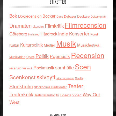
ETIKETTER
Bok
Böcker
Bokrecension
Deckare
Debaser
Dokumentär
Dans
Filmrecension
Dramaten
Filmkritik
ekonomi
indie
Konserter
Göteborg
Hårdrock
Konst
Hultsfred
Musik
Kulturpolitik
Musikfestival
Kultur
Medier
Recension
Politik
Popmusik
Musikvideo
Opera
Scen
samhälle
Rockmusik
recensioner
rock
skivnytt
Scenkonst
skivrecension
Spotify
Teater
Stockholm
Stockholms stadsteater
Teaterkritik
Way Out
tv
Video
Teaterrecension
TV-serie
West