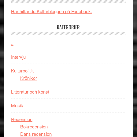
och
synas
spännande
i
Här hittar du Kulturbloggen på Facebook.
med
tv4
en
med
KATEGORIER
Jackie
Vem
Chan
kan
..
i
styra
storform
Mauri?
Intervju
Kulturpolitik
Krönikor
Litteratur och konst
Musik
Recension
Bokrecension
Dans recension