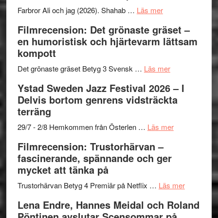
Want
presenterar
om
Farbror Ali och jag (2026). Shahab …
Läs mer
to
19
Grattis
Filmrecension: Det grönaste gräset –
Believe
nya
Shahab
en humoristisk och hjärtevarm lättsam
–
titlar
Mehrabi
kompott
Vrach
i
till
Frankenshtey
årets
Filmstadens
om
Det grönaste gräset Betyg 3 Svensk …
Läs mer
–
filmprogram
Kulturs
Filmrecension:
Ystad Sweden Jazz Festival 2026 – I
med
stipendium
Det
Delvis bortom genrens vidsträckta
Fox
grönaste
terräng
Mulder
gräset
och
–
om
29/7 - 2/8 Hemkommen från Österlen …
Läs mer
Dana
en
Ystad
Filmrecension: Trustorhärvan –
Scully
humoristisk
Sweden
fascinerande, spännande och ger
och
Jazz
mycket att tänka på
hjärtevarm
Festival
lättsam
2026
om
Trustorhärvan Betyg 4 Premiär på Netflix …
Läs mer
kompott
–
Filmrecens
Lena Endre, Hannes Meidal och Roland
I
Trustorhä
Pöntinen avslutar Scensommar på