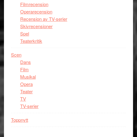
Filmrecension
Operarecension
Recension av TV-serier
Skivrecensioner
Spel
Teaterkritik
Scen
Dans
Film
Musikal
Opera
Teater
TV
TV-serier
Toppnytt