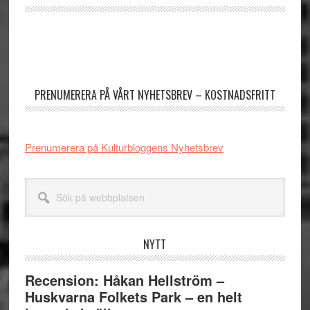
Primärt
sidofält
PRENUMERERA PÅ VÅRT NYHETSBREV – KOSTNADSFRITT
Prenumerera på Kulturbloggens Nyhetsbrev
Sök
på
webbplatsen
NYTT
Recension: Håkan Hellström –
Huskvarna Folkets Park – en helt