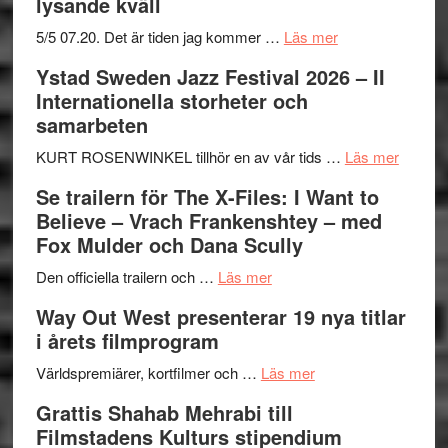
lysande kväll
om
5/5 07.20. Det är tiden jag kommer …
Läs mer
Recension:
Ystad Sweden Jazz Festival 2026 – II
Håkan
Internationella storheter och
Hellström
samarbeten
–
Huskvarna
om
KURT ROSENWINKEL tillhör en av vår tids …
Läs mer
Folkets
Ystad
Se trailern för The X-Files: I Want to
Park
Swede
Believe – Vrach Frankenshtey – med
–
Jazz
Fox Mulder och Dana Scully
en
Festiva
om
helt
2026
Den officiella trailern och …
Läs mer
Se
lysande
–
Way Out West presenterar 19 nya titlar
trailern
kväll
II
i årets filmprogram
för
Internat
The
om
storhet
Världspremiärer, kortfilmer och …
Läs mer
X-
Way
och
Grattis Shahab Mehrabi till
Files:
Out
samarb
Filmstadens Kulturs stipendium
I
West