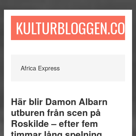
Hoppa
Hoppa
Hoppa
till
till
till
huvudinnehåll
det
sidfot
KULTURBLOGGEN.COM
primära
sidofältet
Africa Express
Här blir Damon Albarn
utburen från scen på
Roskilde – efter fem
timmar lång spelning