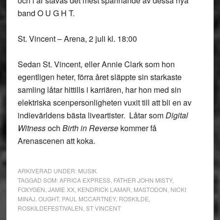
och i år stavas det mest spännande av dessa nya
band O U G H T.
St. Vincent – Arena, 2 juli kl. 18:00
Sedan St. Vincent, eller Annie Clark som hon
egentligen heter, förra året släppte sin starkaste
samling låtar hittills i karriären, har hon med sin
elektriska scenpersonligheten vuxit till att bli en av
indievärldens bästa liveartister. Låtar som
Digital
Witness
och
Birth in Reverse
kommer få
Arenascenen att koka.
ARKIVERAD UNDER:
MUSIK
TAGGAD SOM:
AFRICA EXPRESS
,
FATHER JOHN MISTY
,
FOXYGEN
,
JAMIE XX
,
KENDRICK LAMAR
,
MASTODON
,
NICKI
MINAJ
,
OUGHT
,
PAUL MCCARTNEY
,
ROSKILDE
,
ROSKILDEFESTIVALEN
,
ST VINCENT