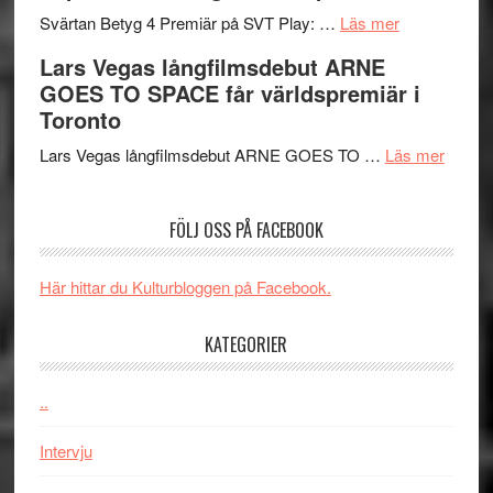
spännande
om
i
Svärtan Betyg 4 Premiär på SVT Play: …
Läs mer
med
Recension
tv4
Lars Vegas långfilmsdebut ARNE
en
av
med
GOES TO SPACE får världspremiär i
Jackie
tv-
Vem
Toronto
Chan
serie:
kan
i
Svärtan
styra
om
Lars Vegas långfilmsdebut ARNE GOES TO …
Läs mer
storform
–
Mauri?
Lars
välgjort
Vegas
FÖLJ OSS PÅ FACEBOOK
om
långfi
människans
ARNE
mörker
GOES
Här hittar du Kulturbloggen på Facebook.
med
TO
imponerande
SPAC
KATEGORIER
unga
får
skådespelar
världs
..
i
Toront
Intervju