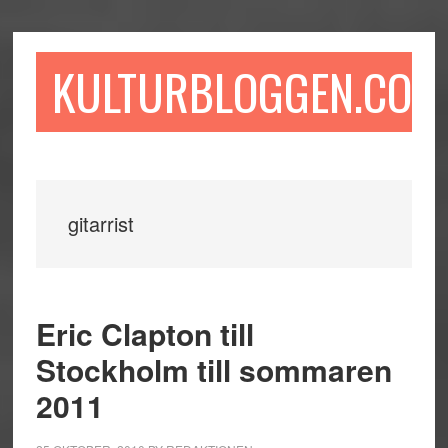
Hoppa
Hoppa
Hoppa
till
till
till
huvudinnehåll
det
sidfot
KULTURBLOGGEN.COM
primära
sidofältet
gitarrist
Eric Clapton till
Stockholm till sommaren
2011