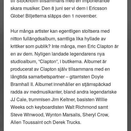
till Stockholm tillsammans med en imponerande
skara musiker. Den 8 juni ser vi dem i Ericsson
Globe! Biljetterna släpps den 1 november.
Hur många artister kan egentligen stoltsera med
nitton fullängdsalbum, samtliga lika hyllade av
kritiker som publik? Inte många, men Eric Clapton är
en av dem. Nyligen landade legendarens nya
studioalbum, ”Clapton”, i butikerna. Albumet är
producerat av Clapton själv tillsammans med en
långtida samarbetspartner – gitarristen Doyle
Bramhall II. Albumet innehåller en stjärnspäckad
radda av medmusikanter, bland andra legendariske
JJ Cale, trummisen Jim Keltner, basisten Willie
Weeks och keyboardisten Walt Richmond samt
Steve Winwood, Wynton Marsalis, Sheryl Crow,
Allen Toussaint och Derek Trucks.