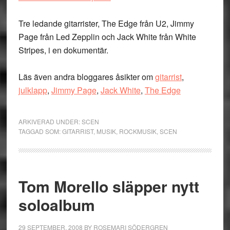
Tre ledande gitarrister, The Edge från U2, Jimmy
Page från Led Zepplin och Jack White från White
Stripes, i en dokumentär.
Läs även andra bloggares åsikter om
gitarrist
,
julklapp
,
Jimmy Page
,
Jack White
,
The Edge
ARKIVERAD UNDER:
SCEN
TAGGAD SOM:
GITARRIST
,
MUSIK
,
ROCKMUSIK
,
SCEN
Tom Morello släpper nytt
soloalbum
29 SEPTEMBER, 2008
BY
ROSEMARI SÖDERGREN