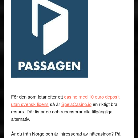
För den som letar efter ett
casino med 10 euro deposit
utan svensk licens
så är
SpelaCasino.io
en riktigt bra
resurs. Där listar de och recenserar alla tillgängliga
alternativ.
Är du från Norge och är intresserad av nätcasinon? På