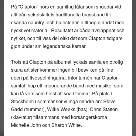
På ”Clapton” hörs en samling låtar som snuddar vid
allt från sekelskiftets traditionella brassband till
okända country- och bluestoner, alltihop blandat med
nyskrivet material. Resultatet är både avslappnat och
nyfiket, och till viss del olikt det som Clapton tidigare
gjort under sin legendariska karriär.
Trots att Clapton på albumet lyckats samla en otrolig
skara artister kommer ingen bli besviken på line
upen på livespelningarna. Inför turnén har Clapton
samlat ihop ett imponerande band med musiker som
kan få vem som helst att köa i timmar. På plats i
Stockholm i sommar ser vi inga mindre än: Steve
Gadd (trummor), Willie Weeks (bas), Chris Staiton
(klaviatur) tillsammans med körsångerskorna
Michelle John och Sharon White.