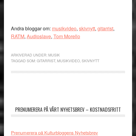
Andra bloggar om:
musikvideo
,
skivnytt
,
gitarrist
,
RATM
,
Audioslave
,
Tom Morello
ARKIVERAD UNDER:
MUSIK
TAGGAD SOM:
GITARRIST
,
MUSIKVIDEO
,
SKIVNYTT
Primärt
sidofält
PRENUMERERA PÅ VÅRT NYHETSBREV – KOSTNADSFRITT
Prenumerera på Kulturbloggens Nyhetsbrev