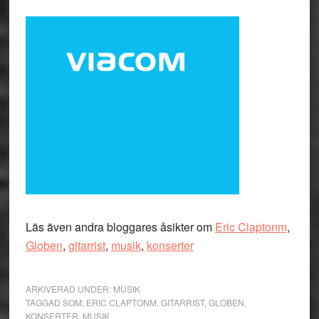
Läs även andra bloggares åsikter om
Eric Claptonm
,
Globen
,
gitarrist
,
musik
,
konserter
ARKIVERAD UNDER:
MUSIK
TAGGAD SOM:
ERIC CLAPTONM
,
GITARRIST
,
GLOBEN
,
KONSERTER
,
MUSIK