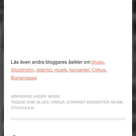
Läs även andra bloggares åsikter om
blues
,
Stockholm
,
gitarrist
,
musik
,
konserter
,
Cirkus
,
Bonamassa
ARKIVERAD UNDER:
MUSIK
TAGGAD SOM:
BLUES
,
CIRKUS
,
GITARRIST
,
KONSERTER
,
MUSIK
,
STOCKHOLM