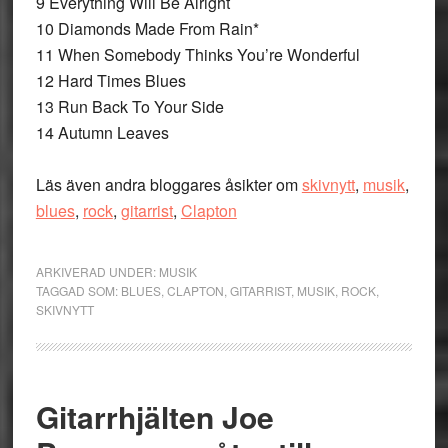
9 Everything Will Be Alright
10 Diamonds Made From Rain*
11 When Somebody Thinks You’re Wonderful
12 Hard Times Blues
13 Run Back To Your Side
14 Autumn Leaves
Läs även andra bloggares åsikter om
skivnytt
,
musik
,
blues
,
rock
,
gitarrist
,
Clapton
ARKIVERAD UNDER:
MUSIK
TAGGAD SOM:
BLUES
,
CLAPTON
,
GITARRIST
,
MUSIK
,
ROCK
,
SKIVNYTT
Gitarrhjälten Joe