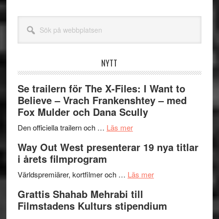
Sök
på
webbplatsen
NYTT
Se trailern för The X-Files: I Want to
Believe – Vrach Frankenshtey – med
Fox Mulder och Dana Scully
om
Den officiella trailern och …
Läs mer
Se
Way Out West presenterar 19 nya titlar
trailern
i årets filmprogram
för
The
om
Världspremiärer, kortfilmer och …
Läs mer
X-
Way
Grattis Shahab Mehrabi till
Files:
Out
Filmstadens Kulturs stipendium
I
West