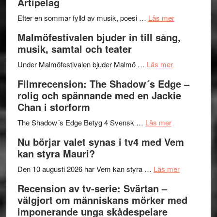
Artipelag
bortom
fascineran
genrens
om
spännand
Efter en sommar fylld av musik, poesi …
Läs mer
vidsträckta
Lena
och
Malmöfestivalen bjuder in till sång,
terräng
Endre,
ger
musik, samtal och teater
Hannes
mycket
om
Meidal
att
Under Malmöfestivalen bjuder Malmö …
Läs mer
Malmöfestiva
och
tänka
Filmrecension: The Shadow´s Edge –
bjuder
Roland
på
rolig och spännande med en Jackie
in
Pöntinen
Chan i storform
till
avslutar
om
sång,
Scensommar
The Shadow´s Edge Betyg 4 Svensk …
Läs mer
Filmrecension
musik,
på
Nu börjar valet synas i tv4 med Vem
The
samtal
Artipelag
kan styra Mauri?
Shadow
och
´s
teater
om
Den 10 augusti 2026 har Vem kan styra …
Läs mer
Edge
Nu
Recension av tv-serie: Svärtan –
–
börjar
välgjort om människans mörker med
rolig
valet
imponerande unga skådespelare
och
synas