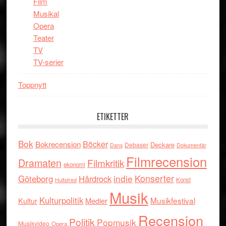
Film
Musikal
Opera
Teater
TV
TV-serier
Toppnytt
ETIKETTER
Bok
Böcker
Bokrecension
Deckare
Debaser
Dokumentär
Dans
Filmrecension
Dramaten
Filmkritik
ekonomi
indie
Konserter
Göteborg
Hårdrock
Konst
Hultsfred
Musik
Kulturpolitik
Musikfestival
Kultur
Medier
Recension
Politik
Popmusik
Musikvideo
Opera