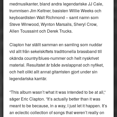
medmusikanter, bland andra legendariske JJ Cale,
trummisen Jim Keltner, basisten Willie Weeks och
keyboardisten Walt Richmond – samt namn som
Steve Winwood, Wynton Marsalis, Sheryl Crow,
Allen Toussaint och Derek Trucks.
Clapton har ställt samman en samling som nuddar
vid allt från sekelskiftets traditionella brassband till
okända country/blues-nummer och helt nyskrivet
material. Resultatet är både avslappnat och nyfiket,
och helt olikt allt annat gitarristen gjort under sin
legendariska karriär.
”This album wasn’t what it was intended to be at all,”
säger Eric Clapton. ”It’s actually better than it was
meant to be because, in a way, I just let it happen. It’s
an eclectic collection of songs that weren’t really on