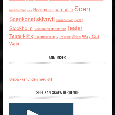
Scen
samhälle
Rockmusik
recensioner
rock
skivnytt
Scenkonst
skivrecension
Spotify
Teater
Stockholm
Stockholms stadsteater
Teaterkritik
Way Out
tv
Video
Teaterrecension
TV-serie
West
ANNONSER
Shiba - urhunden med stil
SPEL KAN SKAPA BEROENDE