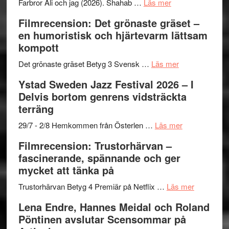
Want
presenterar
om
Farbror Ali och jag (2026). Shahab …
Läs mer
to
19
Grattis
Filmrecension: Det grönaste gräset –
Believe
nya
Shahab
en humoristisk och hjärtevarm lättsam
–
titlar
Mehrabi
kompott
Vrach
i
till
Frankenshtey
årets
Filmstadens
om
Det grönaste gräset Betyg 3 Svensk …
Läs mer
–
filmprogram
Kulturs
Filmrecension:
Ystad Sweden Jazz Festival 2026 – I
med
stipendium
Det
Delvis bortom genrens vidsträckta
Fox
grönaste
terräng
Mulder
gräset
och
–
om
29/7 - 2/8 Hemkommen från Österlen …
Läs mer
Dana
en
Ystad
Filmrecension: Trustorhärvan –
Scully
humoristisk
Sweden
fascinerande, spännande och ger
och
Jazz
mycket att tänka på
hjärtevarm
Festival
lättsam
2026
om
Trustorhärvan Betyg 4 Premiär på Netflix …
Läs mer
kompott
–
Filmrecens
Lena Endre, Hannes Meidal och Roland
I
Trustorhä
Pöntinen avslutar Scensommar på
Delvis
–