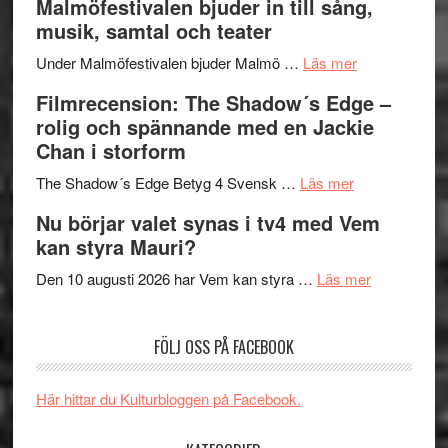
Malmöfestivalen bjuder in till sång,
terräng
Endre,
ger
musik, samtal och teater
Hannes
mycket
om
Meidal
att
Under Malmöfestivalen bjuder Malmö …
Läs mer
Malmöfestiva
och
tänka
Filmrecension: The Shadow´s Edge –
bjuder
Roland
på
rolig och spännande med en Jackie
in
Pöntinen
Chan i storform
till
avslutar
om
sång,
Scensommar
The Shadow´s Edge Betyg 4 Svensk …
Läs mer
Filmrecension
musik,
på
Nu börjar valet synas i tv4 med Vem
The
samtal
Artipelag
kan styra Mauri?
Shadow
och
´s
teater
om
Den 10 augusti 2026 har Vem kan styra …
Läs mer
Edge
Nu
–
börjar
FÖLJ OSS PÅ FACEBOOK
rolig
valet
och
synas
spännande
i
Här hittar du Kulturbloggen på Facebook.
med
tv4
en
med