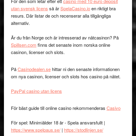
För den som letar efter ett
casino med 10 euro deposit
utan svensk licens
så är
SpelaCasino.io
en riktigt bra
resurs. Där listar de och recenserar alla tillgängliga
alternativ.
Är du från Norge och är intresserad av nätcasinon? På
Spillsen.com
finns det senaste inom norska online
casinon, licenser och slots.
På
Casinodealen.se
hittar ni den senaste informationen
om nya casinon, licenser och slots hos casino på nätet.
PayPal casino utan licens
För bäst guide till online casino rekommenderas
Casivo
För spel: Minimiålder 18 år - Spela ansvarsfullt |
https://www.spelpaus.se/
|
https://stodlinjen.se/