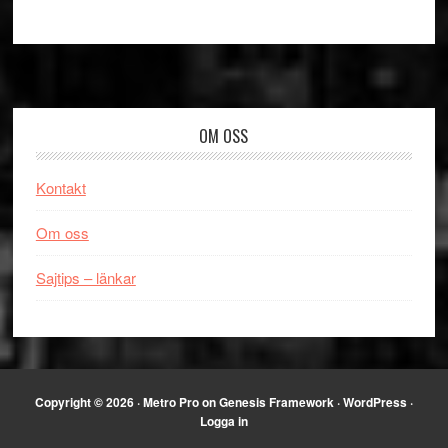
Footer
OM OSS
Kontakt
Om oss
Sajtips – länkar
Copyright © 2026 ·
Metro Pro
on
Genesis Framework
·
WordPress
·
Logga in