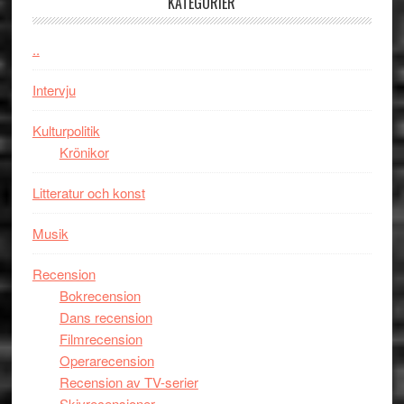
KATEGORIER
Jackie
Vem
Chan
kan
..
i
styra
storform
Mauri?
Intervju
Kulturpolitik
Krönikor
Litteratur och konst
Musik
Recension
Bokrecension
Dans recension
Filmrecension
Operarecension
Recension av TV-serier
Skivrecensioner