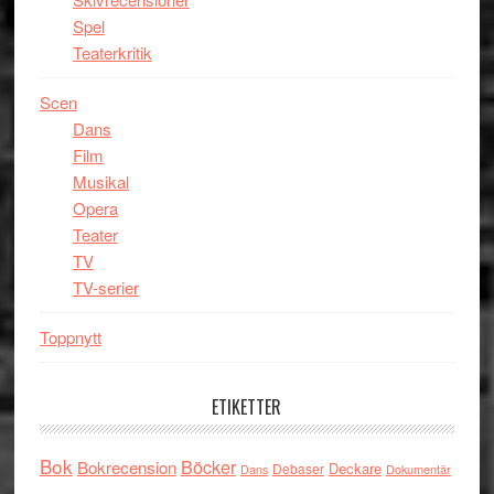
Spel
Teaterkritik
Scen
Dans
Film
Musikal
Opera
Teater
TV
TV-serier
Toppnytt
ETIKETTER
Bok
Böcker
Bokrecension
Deckare
Debaser
Dokumentär
Dans