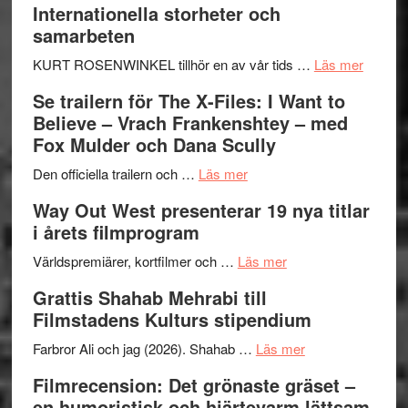
Internationella storheter och
Hellström
samarbeten
–
Huskvarna
om
KURT ROSENWINKEL tillhör en av vår tids …
Läs mer
Folkets
Ystad
Se trailern för The X-Files: I Want to
Park
Swede
Believe – Vrach Frankenshtey – med
–
Jazz
Fox Mulder och Dana Scully
en
Festiva
om
helt
2026
Den officiella trailern och …
Läs mer
Se
lysande
–
Way Out West presenterar 19 nya titlar
trailern
kväll
II
i årets filmprogram
för
Internat
The
om
storhet
Världspremiärer, kortfilmer och …
Läs mer
X-
Way
och
Grattis Shahab Mehrabi till
Files:
Out
samarb
Filmstadens Kulturs stipendium
I
West
Want
presenterar
om
Farbror Ali och jag (2026). Shahab …
Läs mer
to
19
Grattis
Filmrecension: Det grönaste gräset –
Believe
nya
Shahab
en humoristisk och hjärtevarm lättsam