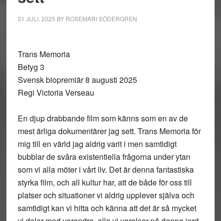
31 JULI, 2025
BY
ROSEMARI SÖDERGREN
Trans Memoria
Betyg 3
Svensk biopremiär 8 augusti 2025
Regi Victoria Verseau
En djup drabbande film som känns som en av de
mest ärliga dokumentärer jag sett. Trans Memoria för
mig till en värld jag aldrig varit i men samtidigt
bubblar de svåra existentiella frågorna under ytan
som vi alla möter i vårt liv. Det är denna fantastiska
styrka film, och all kultur har, att de både för oss till
platser och situationer vi aldrig upplever själva och
samtidigt kan vi hitta och känna att det är så mycket
vi delar med varandra, alla vi varelser på denna jord.