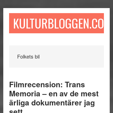
Hoppa
Hoppa
Hoppa
till
till
till
huvudinnehåll
det
sidfot
KULTURBLOGGEN.COM
primära
sidofältet
Folkets bil
Filmrecension: Trans
Memoria – en av de mest
ärliga dokumentärer jag
sett