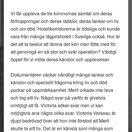
Vi får uppleva de tre kvinnornas samtal om deras
förhoppningar och deras rädslor, deras tankar om liv
och om död. Hotellkorridorerna är ödsliga och kunde
vara från många lågprishotell i Sverige också. Hur är
det att ta beslut att lämna det kön man fötts med för
att genomgå en så stor och svår operation? Väldigt
öppet för vi möta deras känslor och upplevelser.
Dokumentären väcker oändligt många tankar och
känslor och speciellt frågorna kring liv och död
pockar på uppmärksamhet. Meril orkade inte leva
och tog sitt liv. Något svar på varför är givetvis
omöjligt att få. Victoria söker svar men vi kan
möjligtvis ana några olika svar. Victoria Verseau är
djupt bedrövad över att hon inte förstod att Meril
skulle ta sitt liv. Det är en känsla som många som