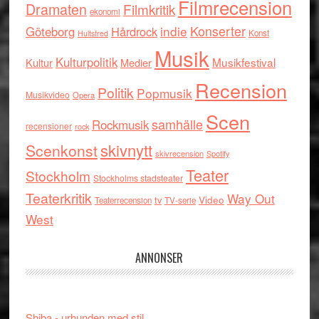
Filmrecension
Dramaten
Filmkritik
ekonomi
indie
Konserter
Göteborg
Hårdrock
Konst
Hultsfred
Musik
Kulturpolitik
Musikfestival
Kultur
Medier
Recension
Politik
Popmusik
Musikvideo
Opera
Scen
samhälle
Rockmusik
recensioner
rock
skivnytt
Scenkonst
skivrecension
Spotify
Teater
Stockholm
Stockholms stadsteater
Teaterkritik
Way Out
tv
Video
Teaterrecension
TV-serie
West
ANNONSER
Shiba - urhunden med stil