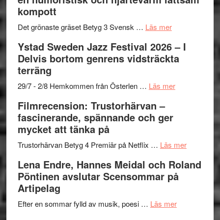
–
titlar
Mehrabi
kompott
Vrach
i
till
Frankenshtey
årets
Filmstadens
om
Det grönaste gräset Betyg 3 Svensk …
Läs mer
–
filmprogram
Kulturs
Filmrecension:
Ystad Sweden Jazz Festival 2026 – I
med
stipendium
Det
Delvis bortom genrens vidsträckta
Fox
grönaste
terräng
Mulder
gräset
och
–
om
29/7 - 2/8 Hemkommen från Österlen …
Läs mer
Dana
en
Ystad
Filmrecension: Trustorhärvan –
Scully
humoristisk
Sweden
fascinerande, spännande och ger
och
Jazz
mycket att tänka på
hjärtevarm
Festival
lättsam
2026
om
Trustorhärvan Betyg 4 Premiär på Netflix …
Läs mer
kompott
–
Filmrecens
Lena Endre, Hannes Meidal och Roland
I
Trustorhä
Pöntinen avslutar Scensommar på
Delvis
–
Artipelag
bortom
fascineran
genrens
om
spännand
Efter en sommar fylld av musik, poesi …
Läs mer
vidsträckta
Lena
och