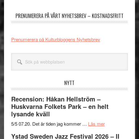
sidofält
PRENUMERERA PÅ VÅRT NYHETSBREV – KOSTNADSFRITT
Prenumerera på Kulturbloggens Nyhetsbrev
Sök
på
webbplatsen
NYTT
Recension: Håkan Hellström –
Huskvarna Folkets Park – en helt
lysande kväll
om
5/5 07.20. Det är tiden jag kommer …
Läs mer
Recension:
Ystad Sweden Jazz Festival 2026 – II
Håkan