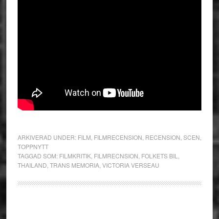
ARKIVERAD UNDER:
FILM
,
FILMRECENSION
,
RECENSION
,
SCEN
,
TOPPNYTT
TAGGAD SOM:
FILMKRITIK
,
FILMRECNSION
,
FOLKETS BIL
,
THAILAND
,
TRANS MEMORIA
,
VICTORIA VERSEAU
Primärt