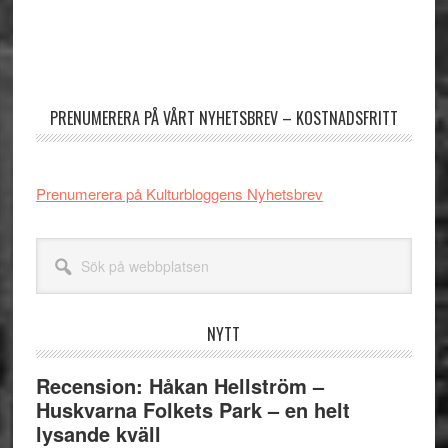
Primärt
sidofält
PRENUMERERA PÅ VÅRT NYHETSBREV – KOSTNADSFRITT
Prenumerera på Kulturbloggens Nyhetsbrev
Sök
på
webbplatsen
NYTT
Recension: Håkan Hellström –
Huskvarna Folkets Park – en helt
lysande kväll