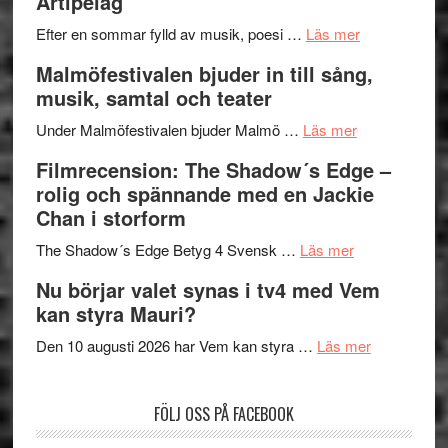
Artipelag
bortom
fascineran
genrens
om
spännand
Efter en sommar fylld av musik, poesi …
Läs mer
vidsträckta
Lena
och
Malmöfestivalen bjuder in till sång,
terräng
Endre,
ger
musik, samtal och teater
Hannes
mycket
om
Meidal
att
Under Malmöfestivalen bjuder Malmö …
Läs mer
Malmöfestiva
och
tänka
Filmrecension: The Shadow´s Edge –
bjuder
Roland
på
rolig och spännande med en Jackie
in
Pöntinen
Chan i storform
till
avslutar
om
sång,
Scensommar
The Shadow´s Edge Betyg 4 Svensk …
Läs mer
Filmrecension
musik,
på
Nu börjar valet synas i tv4 med Vem
The
samtal
Artipelag
kan styra Mauri?
Shadow
och
´s
teater
om
Den 10 augusti 2026 har Vem kan styra …
Läs mer
Edge
Nu
–
börjar
FÖLJ OSS PÅ FACEBOOK
rolig
valet
och
synas