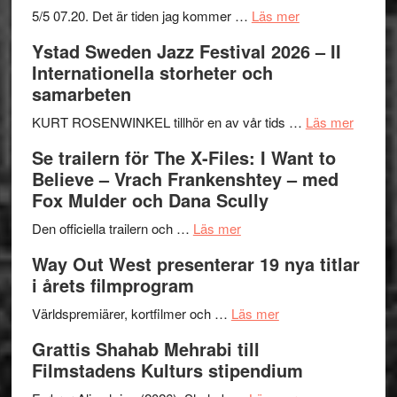
om
5/5 07.20. Det är tiden jag kommer …
Läs mer
Recension:
Ystad Sweden Jazz Festival 2026 – II
Håkan
Internationella storheter och
Hellström
samarbeten
–
Huskvarna
om
KURT ROSENWINKEL tillhör en av vår tids …
Läs mer
Folkets
Ystad
Se trailern för The X-Files: I Want to
Park
Swede
Believe – Vrach Frankenshtey – med
–
Jazz
Fox Mulder och Dana Scully
en
Festiva
om
helt
2026
Den officiella trailern och …
Läs mer
Se
lysande
–
Way Out West presenterar 19 nya titlar
trailern
kväll
II
i årets filmprogram
för
Internat
The
om
storhet
Världspremiärer, kortfilmer och …
Läs mer
X-
Way
och
Grattis Shahab Mehrabi till
Files:
Out
samarb
Filmstadens Kulturs stipendium
I
West