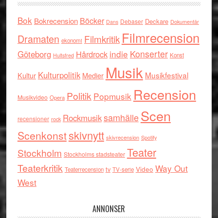
Bok
Böcker
Bokrecension
Deckare
Debaser
Dokumentär
Dans
Filmrecension
Dramaten
Filmkritik
ekonomi
indie
Konserter
Göteborg
Hårdrock
Konst
Hultsfred
Musik
Kulturpolitik
Musikfestival
Kultur
Medier
Recension
Politik
Popmusik
Musikvideo
Opera
Scen
samhälle
Rockmusik
recensioner
rock
skivnytt
Scenkonst
skivrecension
Spotify
Teater
Stockholm
Stockholms stadsteater
Teaterkritik
Way Out
tv
Video
Teaterrecension
TV-serie
West
ANNONSER