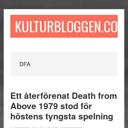
Hoppa
Hoppa
Hoppa
till
till
till
huvudinnehåll
det
sidfot
KULTURBLOGGEN.COM
primära
sidofältet
DFA
Ett återförenat Death from
Above 1979 stod för
höstens tyngsta spelning