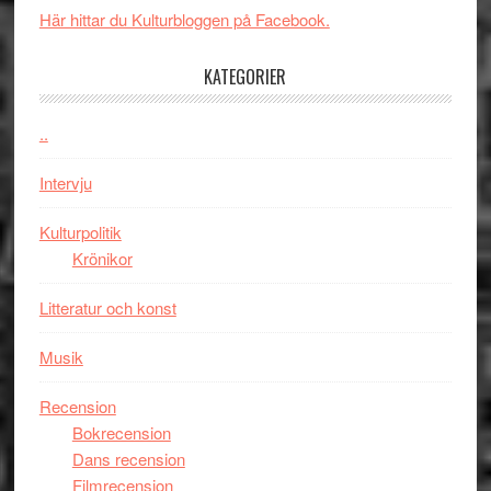
spännande
i
Här hittar du Kulturbloggen på Facebook.
med
tv4
en
med
KATEGORIER
Jackie
Vem
Chan
kan
..
i
styra
storform
Mauri?
Intervju
Kulturpolitik
Krönikor
Litteratur och konst
Musik
Recension
Bokrecension
Dans recension
Filmrecension