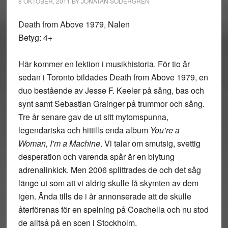
8 OKTOBER, 2011
BY
JONATAN SÖDERGREN
Death from Above 1979, Nalen
Betyg: 4+
Här kommer en lektion i musikhistoria. För tio år
sedan i Toronto bildades Death from Above 1979, en
duo bestående av Jesse F. Keeler på sång, bas och
synt samt Sebastian Grainger på trummor och sång.
Tre år senare gav de ut sitt mytomspunna,
legendariska och hittills enda album
You’re a
Woman, I’m a Machine
. Vi talar om smutsig, svettig
desperation och varenda spår är en blytung
adrenalinkick. Men 2006 splittrades de och det såg
länge ut som att vi aldrig skulle få skymten av dem
igen. Ända tills de i år annonserade att de skulle
återförenas för en spelning på Coachella och nu stod
de alltså på en scen i Stockholm.