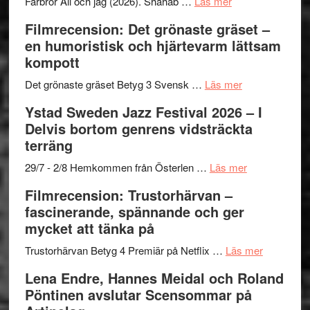
Want
presenterar
om
Farbror Ali och jag (2026). Shahab …
Läs mer
to
19
Grattis
Filmrecension: Det grönaste gräset –
Believe
nya
Shahab
en humoristisk och hjärtevarm lättsam
–
titlar
Mehrabi
kompott
Vrach
i
till
Frankenshtey
årets
Filmstadens
om
Det grönaste gräset Betyg 3 Svensk …
Läs mer
–
filmprogram
Kulturs
Filmrecension:
Ystad Sweden Jazz Festival 2026 – I
med
stipendium
Det
Delvis bortom genrens vidsträckta
Fox
grönaste
terräng
Mulder
gräset
och
–
om
29/7 - 2/8 Hemkommen från Österlen …
Läs mer
Dana
en
Ystad
Filmrecension: Trustorhärvan –
Scully
humoristisk
Sweden
fascinerande, spännande och ger
och
Jazz
mycket att tänka på
hjärtevarm
Festival
lättsam
2026
om
Trustorhärvan Betyg 4 Premiär på Netflix …
Läs mer
kompott
–
Filmrecens
Lena Endre, Hannes Meidal och Roland
I
Trustorhä
Pöntinen avslutar Scensommar på
Delvis
–