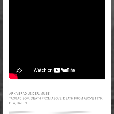
ARKIVERAD UNDER:
MUSIK
TAGGAD SOM:
DEATH FROM ABOVE
,
DEATH FROM ABOVE 1979
,
DFA
,
NALEN