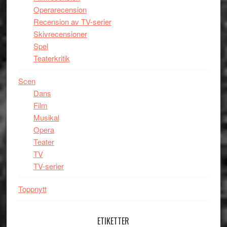
Operarecension
Recension av TV-serier
Skivrecensioner
Spel
Teaterkritik
Scen
Dans
Film
Musikal
Opera
Teater
TV
TV-serier
Toppnytt
ETIKETTER