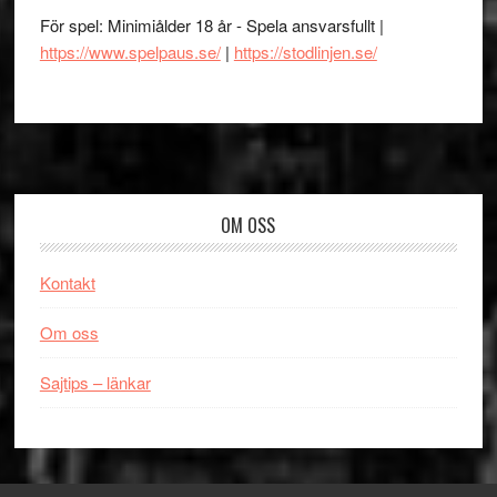
För spel: Minimiålder 18 år - Spela ansvarsfullt |
https://www.spelpaus.se/
|
https://stodlinjen.se/
Footer
OM OSS
Kontakt
Om oss
Sajtips – länkar