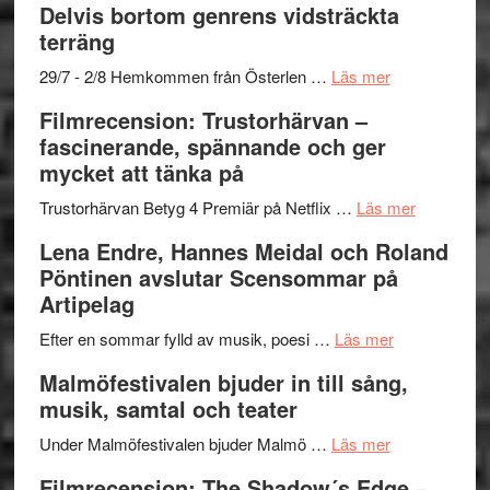
Delvis bortom genrens vidsträckta
Fox
grönaste
terräng
Mulder
gräset
och
–
om
29/7 - 2/8 Hemkommen från Österlen …
Läs mer
Dana
en
Ystad
Filmrecension: Trustorhärvan –
Scully
humoristisk
Sweden
fascinerande, spännande och ger
och
Jazz
mycket att tänka på
hjärtevarm
Festival
lättsam
2026
om
Trustorhärvan Betyg 4 Premiär på Netflix …
Läs mer
kompott
–
Filmrecens
Lena Endre, Hannes Meidal och Roland
I
Trustorhä
Pöntinen avslutar Scensommar på
Delvis
–
Artipelag
bortom
fascineran
genrens
om
spännand
Efter en sommar fylld av musik, poesi …
Läs mer
vidsträckta
Lena
och
Malmöfestivalen bjuder in till sång,
terräng
Endre,
ger
musik, samtal och teater
Hannes
mycket
om
Meidal
att
Under Malmöfestivalen bjuder Malmö …
Läs mer
Malmöfestiva
och
tänka
Filmrecension: The Shadow´s Edge –