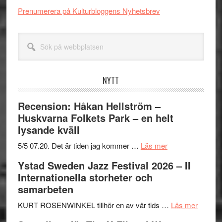
Prenumerera på Kulturbloggens Nyhetsbrev
Sök
på
webbplatsen
NYTT
Recension: Håkan Hellström –
Huskvarna Folkets Park – en helt
lysande kväll
om
5/5 07.20. Det är tiden jag kommer …
Läs mer
Recension:
Ystad Sweden Jazz Festival 2026 – II
Håkan
Internationella storheter och
Hellström
samarbeten
–
Huskvarna
om
KURT ROSENWINKEL tillhör en av vår tids …
Läs mer
Folkets
Ystad