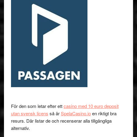
För den som letar efter ett
casino med 10 euro deposit
utan svensk licens
så är
SpelaCasino.io
en riktigt bra
resurs. Där listar de och recenserar alla tillgängliga
alternativ.