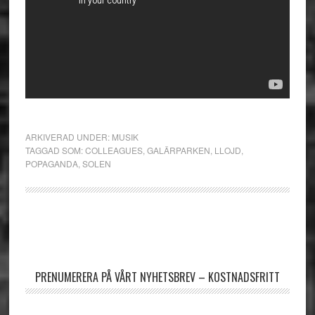
ARKIVERAD UNDER:
MUSIK
TAGGAD SOM:
COLLEAGUES
,
GALÄRPARKEN
,
LLOJD
,
POPAGANDA
,
SOLEN
Primärt
sidofält
PRENUMERERA PÅ VÅRT NYHETSBREV – KOSTNADSFRITT