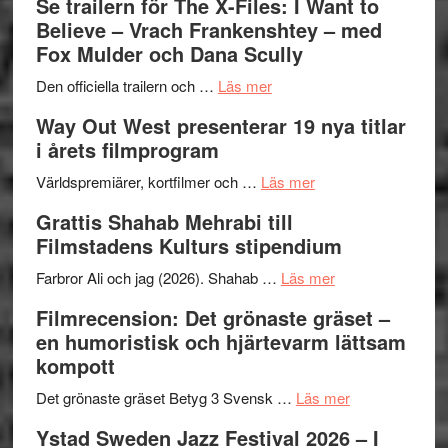
Se trailern för The X-Files: I Want to
Park
Swede
Believe – Vrach Frankenshtey – med
–
Jazz
Fox Mulder och Dana Scully
en
Festiva
om
helt
2026
Den officiella trailern och …
Läs mer
Se
lysande
–
Way Out West presenterar 19 nya titlar
trailern
kväll
II
i årets filmprogram
för
Internat
The
om
storhet
Världspremiärer, kortfilmer och …
Läs mer
X-
Way
och
Grattis Shahab Mehrabi till
Files:
Out
samarb
Filmstadens Kulturs stipendium
I
West
Want
presenterar
om
Farbror Ali och jag (2026). Shahab …
Läs mer
to
19
Grattis
Filmrecension: Det grönaste gräset –
Believe
nya
Shahab
en humoristisk och hjärtevarm lättsam
–
titlar
Mehrabi
kompott
Vrach
i
till
Frankenshtey
årets
Filmstadens
om
Det grönaste gräset Betyg 3 Svensk …
Läs mer
–
filmprogram
Kulturs
Filmrecension:
Ystad Sweden Jazz Festival 2026 – I
med
stipendium
Det