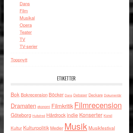
Dans
Film
Musikal
Opera
Teater
TV
TV-serier
Toppnytt
ETIKETTER
Bok
Böcker
Bokrecension
Deckare
Debaser
Dokumentär
Dans
Filmrecension
Dramaten
Filmkritik
ekonomi
indie
Konserter
Göteborg
Hårdrock
Konst
Hultsfred
Musik
Kulturpolitik
Musikfestival
Kultur
Medier