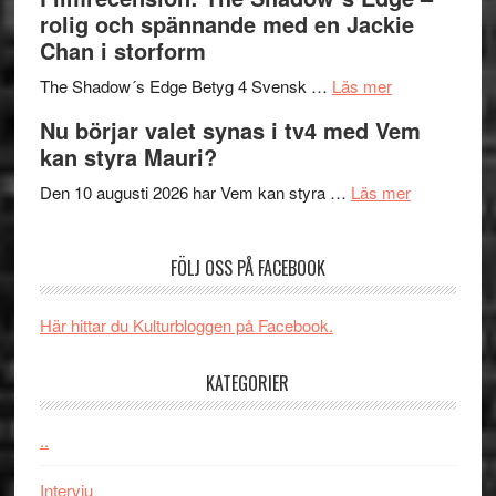
bjuder
Roland
på
rolig och spännande med en Jackie
in
Pöntinen
Chan i storform
till
avslutar
om
sång,
Scensommar
The Shadow´s Edge Betyg 4 Svensk …
Läs mer
Filmrecension
musik,
på
Nu börjar valet synas i tv4 med Vem
The
samtal
Artipelag
kan styra Mauri?
Shadow
och
´s
teater
om
Den 10 augusti 2026 har Vem kan styra …
Läs mer
Edge
Nu
–
börjar
FÖLJ OSS PÅ FACEBOOK
rolig
valet
och
synas
spännande
i
Här hittar du Kulturbloggen på Facebook.
med
tv4
en
med
KATEGORIER
Jackie
Vem
Chan
kan
..
i
styra
storform
Mauri?
Intervju