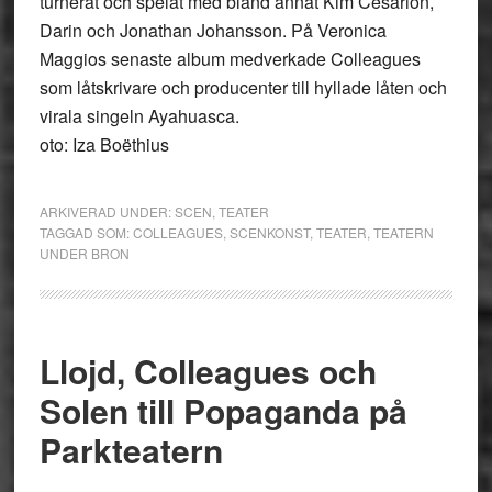
turnerat och spelat med bland annat Kim Cesarion,
Darin och Jonathan Johansson. På Veronica
Maggios senaste album medverkade Colleagues
som låtskrivare och producenter till hyllade låten och
virala singeln Ayahuasca.
oto: Iza Boëthius
ARKIVERAD UNDER:
SCEN
,
TEATER
TAGGAD SOM:
COLLEAGUES
,
SCENKONST
,
TEATER
,
TEATERN
UNDER BRON
Llojd, Colleagues och
Solen till Popaganda på
Parkteatern