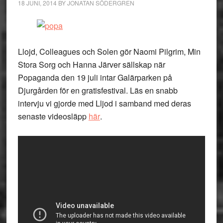
18 JUNI, 2014
BY
JONATAN SÖDERGREN
Llojd, Colleagues och Solen gör Naomi Pilgrim, Min
Stora Sorg och Hanna Järver sällskap när
Popaganda den 19 juli intar Galärparken på
Djurgården för en gratisfestival. Läs en snabb
intervju vi gjorde med Lljod i samband med deras
senaste videosläpp
här
.