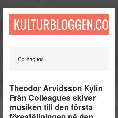
Hoppa
Hoppa
Hoppa
till
till
till
huvudinnehåll
det
sidfot
KULTURBLOGGEN.COM
primära
sidofältet
Colleagues
Theodor Arvidsson Kylin
Från Colleagues skiver
musiken till den första
föreställningen på den