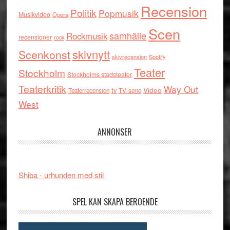
Recension
Politik
Popmusik
Musikvideo
Opera
Scen
samhälle
Rockmusik
recensioner
rock
skivnytt
Scenkonst
skivrecension
Spotify
Teater
Stockholm
Stockholms stadsteater
Teaterkritik
Way Out
tv
Video
Teaterrecension
TV-serie
West
ANNONSER
Shiba - urhunden med stil
SPEL KAN SKAPA BEROENDE