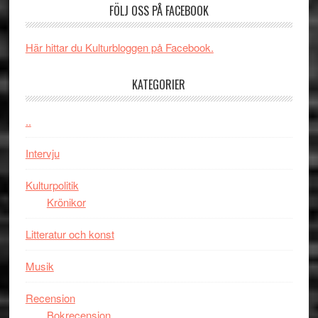
FÖLJ OSS PÅ FACEBOOK
rolig
valet
och
synas
spännande
i
Här hittar du Kulturbloggen på Facebook.
med
tv4
en
med
KATEGORIER
Jackie
Vem
Chan
kan
..
i
styra
storform
Mauri?
Intervju
Kulturpolitik
Krönikor
Litteratur och konst
Musik
Recension
Bokrecension