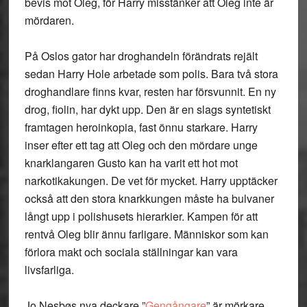
bevis mot Oleg, för Harry misstänker att Oleg inte är
mördaren.
På Oslos gator har droghandeln förändrats rejält
sedan Harry Hole arbetade som polis. Bara två stora
droghandlare finns kvar, resten har försvunnit. En ny
drog, fiolin, har dykt upp. Den är en slags syntetiskt
framtagen heroinkopia, fast önnu starkare. Harry
inser efter ett tag att Oleg och den mördare unge
knarklangaren Gusto kan ha varit ett hot mot
narkotikakungen. De vet för mycket. Harry upptäcker
också att den stora knarkkungen måste ha bulvaner
långt upp i polishusets hierarkier. Kampen för att
rentvå Oleg blir ännu farligare. Människor som kan
förlora makt och sociala ställningar kan vara
livsfarliga.
Jo Nesbøs nya deckare ”
Gengångare
” är mörkare,