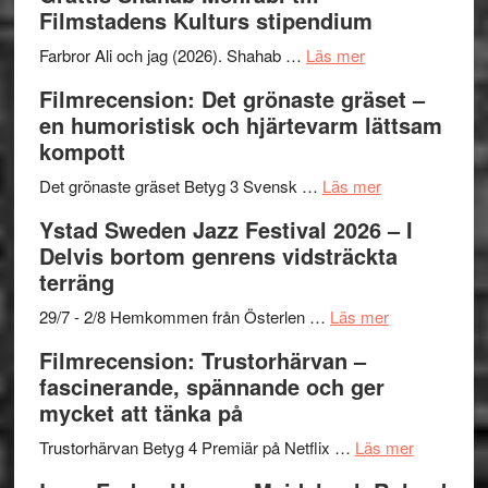
Files:
Out
samarb
Filmstadens Kulturs stipendium
I
West
Want
presenterar
om
Farbror Ali och jag (2026). Shahab …
Läs mer
to
19
Grattis
Filmrecension: Det grönaste gräset –
Believe
nya
Shahab
en humoristisk och hjärtevarm lättsam
–
titlar
Mehrabi
kompott
Vrach
i
till
Frankenshtey
årets
Filmstadens
om
Det grönaste gräset Betyg 3 Svensk …
Läs mer
–
filmprogram
Kulturs
Filmrecension:
Ystad Sweden Jazz Festival 2026 – I
med
stipendium
Det
Delvis bortom genrens vidsträckta
Fox
grönaste
terräng
Mulder
gräset
och
–
om
29/7 - 2/8 Hemkommen från Österlen …
Läs mer
Dana
en
Ystad
Filmrecension: Trustorhärvan –
Scully
humoristisk
Sweden
fascinerande, spännande och ger
och
Jazz
mycket att tänka på
hjärtevarm
Festival
lättsam
2026
om
Trustorhärvan Betyg 4 Premiär på Netflix …
Läs mer
kompott
–
Filmrecens