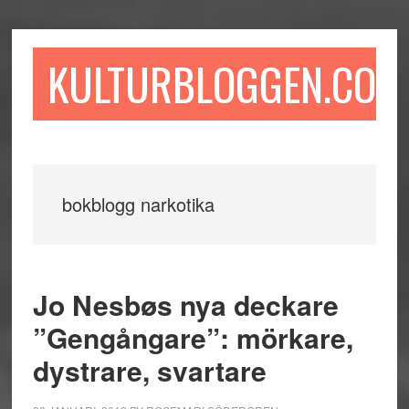
Hoppa
Hoppa
Hoppa
till
till
till
huvudinnehåll
det
sidfot
KULTURBLOGGEN.COM
primära
sidofältet
bokblogg narkotika
Jo Nesbøs nya deckare
”Gengångare”: mörkare,
dystrare, svartare