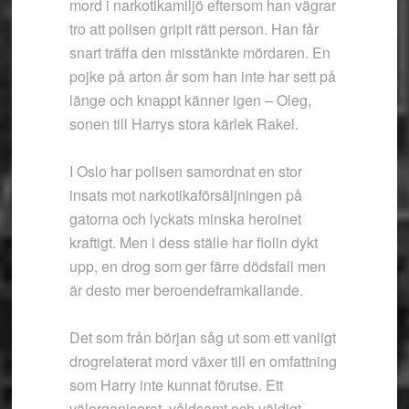
mord i narkotikamiljö eftersom han vägrar
tro att polisen gripit rätt person. Han får
snart träffa den misstänkte mördaren. En
pojke på arton år som han inte har sett på
länge och knappt känner igen – Oleg,
sonen till Harrys stora kärlek Rakel.
I Oslo har polisen samordnat en stor
insats mot narkotikaförsäljningen på
gatorna och lyckats minska heroinet
kraftigt. Men i dess ställe har fiolin dykt
upp, en drog som ger färre dödsfall men
är desto mer beroendeframkallande.
Det som från början såg ut som ett vanligt
drogrelaterat mord växer till en omfattning
som Harry inte kunnat förutse. Ett
välorganiserat, våldsamt och väldigt