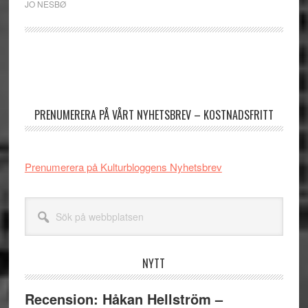
JO NESBØ
Primärt
sidofält
PRENUMERERA PÅ VÅRT NYHETSBREV – KOSTNADSFRITT
Prenumerera på Kulturbloggens Nyhetsbrev
Sök
på
webbplatsen
NYTT
Recension: Håkan Hellström –