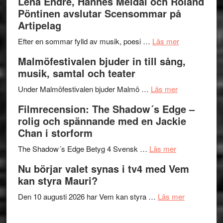
Lena Endre, Hannes Meidal och Roland
I
Trustorhä
Pöntinen avslutar Scensommar på
Delvis
–
Artipelag
bortom
fascineran
genrens
om
spännand
Efter en sommar fylld av musik, poesi …
Läs mer
vidsträckta
Lena
och
Malmöfestivalen bjuder in till sång,
terräng
Endre,
ger
musik, samtal och teater
Hannes
mycket
om
Meidal
att
Under Malmöfestivalen bjuder Malmö …
Läs mer
Malmöfestiva
och
tänka
Filmrecension: The Shadow´s Edge –
bjuder
Roland
på
rolig och spännande med en Jackie
in
Pöntinen
Chan i storform
till
avslutar
om
sång,
Scensommar
The Shadow´s Edge Betyg 4 Svensk …
Läs mer
Filmrecension
musik,
på
Nu börjar valet synas i tv4 med Vem
The
samtal
Artipelag
kan styra Mauri?
Shadow
och
´s
teater
om
Den 10 augusti 2026 har Vem kan styra …
Läs mer
Edge
Nu
–
börjar