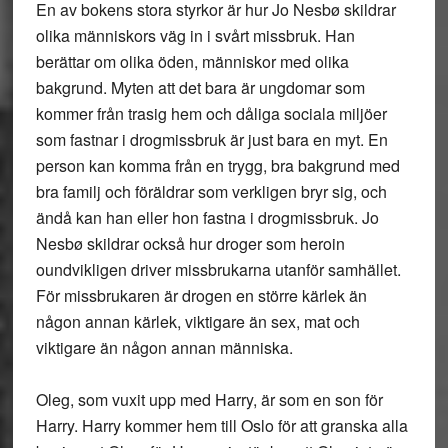
En av bokens stora styrkor är hur Jo Nesbø skildrar
olika människors väg in i svårt missbruk. Han
berättar om olika öden, människor med olika
bakgrund. Myten att det bara är ungdomar som
kommer från trasig hem och dåliga sociala miljöer
som fastnar i drogmissbruk är just bara en myt. En
person kan komma från en trygg, bra bakgrund med
bra familj och föräldrar som verkligen bryr sig, och
ändå kan han eller hon fastna i drogmissbruk. Jo
Nesbø skildrar också hur droger som heroin
oundvikligen driver missbrukarna utanför samhället.
För missbrukaren är drogen en större kärlek än
någon annan kärlek, viktigare än sex, mat och
viktigare än någon annan människa.
Oleg, som vuxit upp med Harry, är som en son för
Harry. Harry kommer hem till Oslo för att granska alla