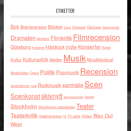
ETIKETTER
Bok
Böcker
Bokrecension
Deckare
Debaser
Dokumentär
Dans
Filmrecension
Dramaten
Filmkritik
ekonomi
indie
Konserter
Göteborg
Hårdrock
Konst
Hultsfred
Musik
Kulturpolitik
Musikfestival
Kultur
Medier
Recension
Politik
Popmusik
Musikvideo
Opera
Scen
samhälle
Rockmusik
recensioner
rock
skivnytt
Scenkonst
skivrecension
Spotify
Teater
Stockholm
Stockholms stadsteater
Teaterkritik
Way Out
tv
Video
Teaterrecension
TV-serie
West