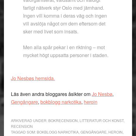
farligt nätverk styr Oslo med järnhand.
Ingen vill komma i deras väg och ingen
vill avslöja något om dem eftersom det
sker med livet som insats.
Men alla spår pekar i en riktning – mot
mycket högt uppsatta personer i staden.
Jo Nesbøs hemsida.
Läs även andra bloggares åsikter om
Jo Nesbø
,
Gengångare
,
bokblogg narkotika
,
heroin
ARKIVERAD UNDER:
BOKRECENSION
,
LITTERATUR OCH KONST
,
RECENSION
TAGGAD SOM:
BOKBLOGG NARKOTIKA
,
GENGÅNGARE
,
HEROIN
,