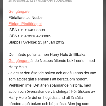
28 JANUARI, 2012
BY
ROSEMARI SÖDERGREN
Gengångare
Författare: Jo Nesbø
Förlag: Piratförlaget
ISBN10: 9164203808
ISBN13: 9789164203809
Släpps i Sverige: 25 januari 2012
Den hårde polismannen Harry Hole är tillbaka.
Gengångare
är Jo Nesbøs åttonde bok i serien med
Harry Hole.
Ja det är den åttonde boken och ändå känns det inte
som att det gått slentrian i att berätta om honom.
Verkligen inte. Det är en spännande historia, med
action och överraskande vändningar. För älskare av
Harry Hole är det en högtidsstund att få sätta
händerna på boken och börja läsa. Men jag som