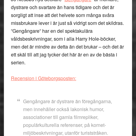
dystrare och svartare än hans tidigare och det är
sorgligt att inse att det helvete som många svåra
missbrukare lever i är just så vidrigt som det skildras.
”Gengångare” har en del spektakulära
våldsbeskrivningar, som i alla Harry Hole-böcker,
men det är mindre av detta än det brukar – och det är
ett skäl till att jag tycker det här är en av de bästa i
serien.
Recension i Göteborgsposten:
Gengångare är dystrare än föregångarna,
men innehåller också lakonisk humor,
associationer till gamla filmrepliker,
populärkulturella referenser, på kornet-
miljöbeskrivningar, utanför turiststråken.