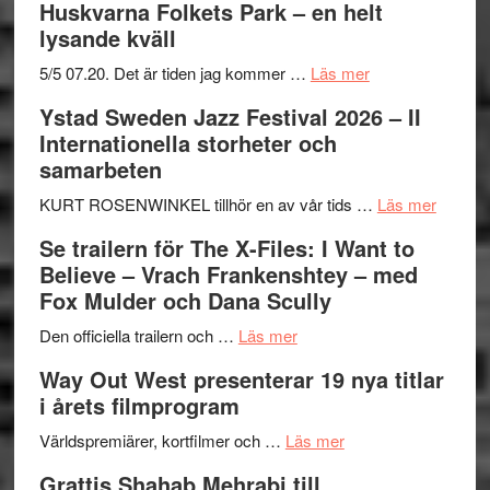
Huskvarna Folkets Park – en helt
lysande kväll
om
5/5 07.20. Det är tiden jag kommer …
Läs mer
Recension:
Ystad Sweden Jazz Festival 2026 – II
Håkan
Internationella storheter och
Hellström
samarbeten
–
Huskvarna
om
KURT ROSENWINKEL tillhör en av vår tids …
Läs mer
Folkets
Ystad
Se trailern för The X-Files: I Want to
Park
Swede
Believe – Vrach Frankenshtey – med
–
Jazz
Fox Mulder och Dana Scully
en
Festiva
om
helt
2026
Den officiella trailern och …
Läs mer
Se
lysande
–
Way Out West presenterar 19 nya titlar
trailern
kväll
II
i årets filmprogram
för
Internat
The
om
storhet
Världspremiärer, kortfilmer och …
Läs mer
X-
Way
och
Grattis Shahab Mehrabi till