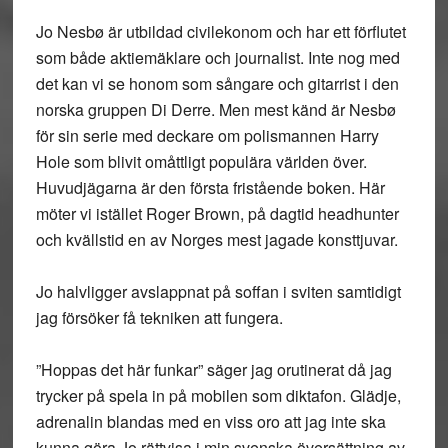
Jo Nesbø är utbildad civilekonom och har ett förflutet
som både aktiemäklare och journalist. Inte nog med
det kan vi se honom som sångare och gitarrist i den
norska gruppen Di Derre. Men mest känd är Nesbø
för sin serie med deckare om polismannen Harry
Hole som blivit omåttligt populära världen över.
Huvudjägarna är den första fristående boken. Här
möter vi istället Roger Brown, på dagtid headhunter
och kvällstid en av Norges mest jagade konsttjuvar.
Jo halvligger avslappnat på soffan i sviten samtidigt
jag försöker få tekniken att fungera.
”Hoppas det här funkar” säger jag orutinerat då jag
trycker på spela in på mobilen som diktafon. Glädje,
adrenalin blandas med en viss oro att jag inte ska
kunna göra Jo rättvisa i min svenska översättning av