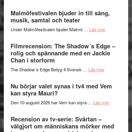
terräng
Lena
ger
Endre,
Malmöfestivalen bjuder in till sång,
mycket
Hannes
musik, samtal och teater
att
Meidal
tänka
om
Under Malmöfestivalen bjuder Malmö …
Läs mer
och
på
Malmöfestiva
Roland
bjuder
Filmrecension: The Shadow´s Edge –
Pöntinen
in
rolig och spännande med en Jackie
avslutar
till
Chan i storform
Scensommar
sång,
på
om
The Shadow´s Edge Betyg 4 Svensk …
Läs mer
musik,
Artipelag
Filmrecension
samtal
The
Nu börjar valet synas i tv4 med Vem
och
Shadow
kan styra Mauri?
teater
´s
om
Den 10 augusti 2026 har Vem kan styra …
Läs mer
Edge
Nu
–
börjar
Recension av tv-serie: Svärtan –
rolig
valet
välgjort om människans mörker med
och
synas