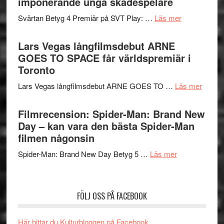
imponerande unga skådespelare
spännande
i
med
om
Svärtan Betyg 4 Premiär på SVT Play: …
Läs mer
tv4
en
Recension
med
Jackie
av
Lars Vegas långfilmsdebut ARNE
Vem
Chan
tv-
GOES TO SPACE får världspremiär i
kan
i
serie:
Toronto
styra
storform
Svärtan
Mauri?
om
Lars Vegas långfilmsdebut ARNE GOES TO …
Läs mer
–
Lars
välgjort
Vegas
Filmrecension: Spider-Man: Brand New
om
långfi
Day – kan vara den bästa Spider-Man
människans
ARNE
filmen någonsin
mörker
GOES
med
om
Spider-Man: Brand New Day Betyg 5 …
Läs mer
TO
imponerande
Filmrecension
SPAC
unga
Spider-
får
skådespelar
Man:
världs
FÖLJ OSS PÅ FACEBOOK
Brand
i
New
Toront
Här hittar du Kulturbloggen på Facebook.