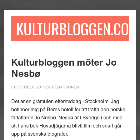
Hoppa
Hoppa
Hoppa
till
till
till
huvudinnehåll
det
sidfot
KULTURBLOGGEN.COM
primära
sidofältet
Kulturbloggen möter Jo
Nesbø
31 OKTOBER, 2011
BY
REDAKTIONEN
Det är en gråmulen eftermiddag i Stockholm. Jag
befinner mig på Berns hotell för att träffa den norske
författaren Jo Nesbø. Nesbø är i Sverige i och med
att hans bok Huvudjägarna blivit film och snart går
upp på svenska biografer.