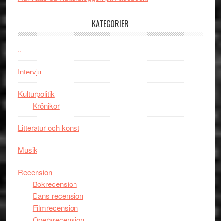
Day
–
KATEGORIER
kan
vara
den
..
bästa
Intervju
Spider-
Man
Kulturpolitik
filmen
Krönikor
någonsin
Litteratur och konst
Musik
Recension
Bokrecension
Dans recension
Filmrecension
Operarecension