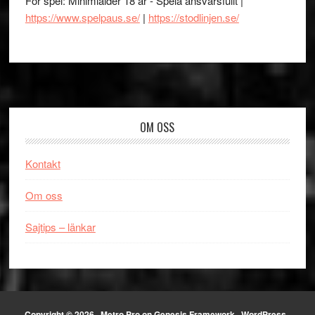
För spel: Minimiålder 18 år - Spela ansvarsfullt |
https://www.spelpaus.se/
|
https://stodlinjen.se/
Footer
OM OSS
Kontakt
Om oss
Sajtips – länkar
Copyright © 2026 ·
Metro Pro
on
Genesis Framework
·
WordPress
·