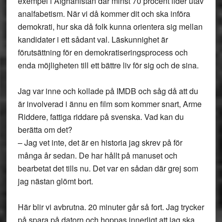
exempel i Afghanistan där minst 70 procent lider utav
analfabetism. När vi då kommer dit och ska införa
demokrati, hur ska då folk kunna orientera sig mellan
kandidater i ett sådant val. Läskunnighet är
förutsättning för en demokratiseringsprocess och
enda möjligheten till ett bättre liv för sig och de sina.
Jag var inne och kollade på IMDB och såg då att du
är involverad i ännu en film som kommer snart, Arme
Riddere, fattiga riddare på svenska. Vad kan du
berätta om det?
– Jag vet inte, det är en historia jag skrev på för
många år sedan. De har hållt på manuset och
bearbetat det tills nu. Det var en sådan där grej som
jag nästan glömt bort.
Här blir vi avbrutna. 20 minuter går så fort. Jag trycker
på spara på datorn och hoppas innerligt att jag ska