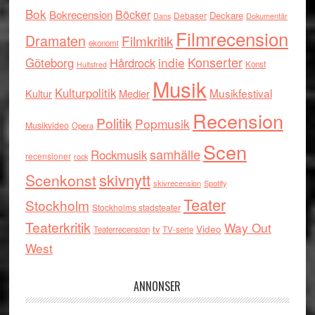
Bok
Böcker
Bokrecension
Deckare
Debaser
Dokumentär
Dans
Filmrecension
Dramaten
Filmkritik
ekonomi
indie
Konserter
Göteborg
Hårdrock
Konst
Hultsfred
Musik
Kulturpolitik
Musikfestival
Kultur
Medier
Recension
Politik
Popmusik
Musikvideo
Opera
Scen
samhälle
Rockmusik
recensioner
rock
skivnytt
Scenkonst
skivrecension
Spotify
Teater
Stockholm
Stockholms stadsteater
Teaterkritik
Way Out
tv
Video
Teaterrecension
TV-serie
West
ANNONSER