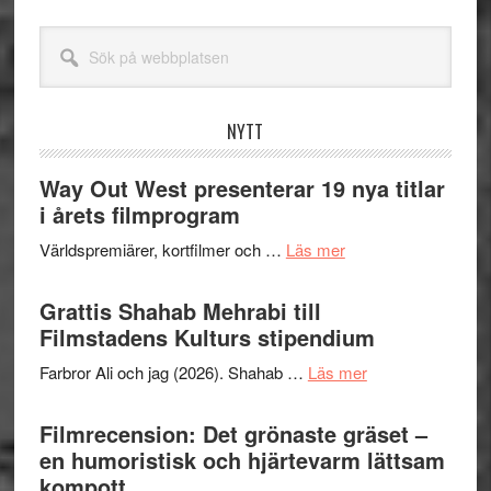
Sök
på
webbplatsen
NYTT
Way Out West presenterar 19 nya titlar
i årets filmprogram
om
Världspremiärer, kortfilmer och …
Läs mer
Way
Out
Grattis Shahab Mehrabi till
West
Filmstadens Kulturs stipendium
presenterar
om
Farbror Ali och jag (2026). Shahab …
Läs mer
19
Grattis
nya
Shahab
Filmrecension: Det grönaste gräset –
titlar
Mehrabi
en humoristisk och hjärtevarm lättsam
i
till
kompott
årets