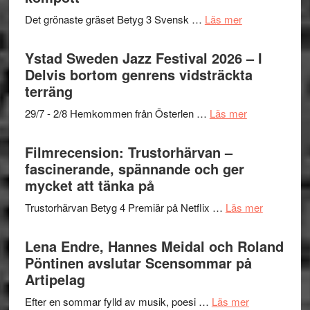
Filmstadens
filmprogram
om
Det grönaste gräset Betyg 3 Svensk …
Läs mer
Kulturs
Filmrecension:
stipendium
Det
Ystad Sweden Jazz Festival 2026 – I
grönaste
Delvis bortom genrens vidsträckta
gräset
terräng
–
om
29/7 - 2/8 Hemkommen från Österlen …
Läs mer
en
Ystad
humoristisk
Sweden
Filmrecension: Trustorhärvan –
och
Jazz
fascinerande, spännande och ger
hjärtevarm
Festival
mycket att tänka på
lättsam
2026
kompott
om
Trustorhärvan Betyg 4 Premiär på Netflix …
Läs mer
–
Filmrecens
I
Trustorhä
Lena Endre, Hannes Meidal och Roland
Delvis
–
Pöntinen avslutar Scensommar på
bortom
fascineran
Artipelag
genrens
spännand
vidsträckta
om
Efter en sommar fylld av musik, poesi …
Läs mer
och