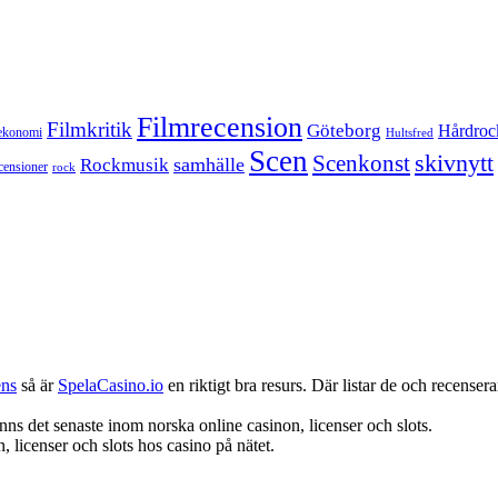
Filmrecension
Filmkritik
Göteborg
Hårdroc
ekonomi
Hultsfred
Scen
skivnytt
Scenkonst
samhälle
Rockmusik
censioner
rock
ens
så är
SpelaCasino.io
en riktigt bra resurs. Där listar de och recenserar
nns det senaste inom norska online casinon, licenser och slots.
 licenser och slots hos casino på nätet.