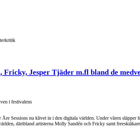
terkritik
én, Fricky, Jesper Tjäder m.fl bland de med
ven i festivalens
tar Åre Sessions nu klivet in i den digitala världen. Under våren släpper 
lden, däribland artisterna Molly Sandén och Fricky samt freeskiåkaren 