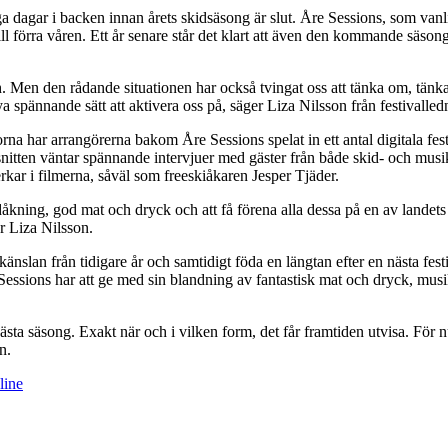
 dagar i backen innan årets skidsäsong är slut. Åre Sessions, som vanl
till förra våren. Ett år senare står det klart att även den kommande säso
 Men den rådande situationen har också tvingat oss att tänka om, tänka ny
 nya spännande sätt att aktivera oss på, säger Liza Nilsson från festivalle
korna har arrangörerna bakom Åre Sessions spelat in ett antal digitala f
snitten väntar spännande intervjuer med gäster från både skid- och mus
kar i filmerna, såväl som freeskiåkaren Jesper Tjäder.
ing, god mat och dryck och att få förena alla dessa på en av landets va
er Liza Nilsson.
känslan från tidigare år och samtidigt föda en längtan efter en nästa fest
ssions har att ge med sin blandning av fantastisk mat och dryck, musi
ästa säsong. Exakt när och i vilken form, det får framtiden utvisa. För 
n.
line