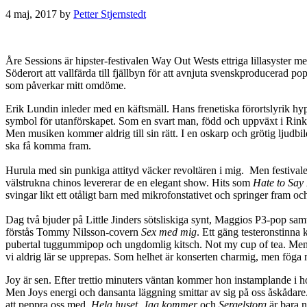
4 maj, 2017
by
Petter Stjernstedt
Åre Sessions är hipster-festivalen Way Out Wests ettriga lillasyster me
Söderort att vallfärda till fjällbyn för att avnjuta svenskproducerad 
som påverkar mitt omdöme.
Erik Lundin inleder med en käftsmäll. Hans frenetiska förortslyrik hyp
symbol för utanförskapet. Som en svart man, född och uppväxt i Rinkeb
Men musiken kommer aldrig till sin rätt. I en oskarp och grötig ljudbi
ska få komma fram.
Hurula med sin punkiga attityd väcker revoltären i mig. Men festivale
välstrukna chinos levererar de en elegant show. Hits som
Hate to Say 
svingar likt ett otåligt barn med mikrofonstativet och springer fram o
Dag två bjuder på Little Jinders sötsliskiga synt, Maggios P3-pop samt
förstås Tommy Nilsson-covern
Sex med mig
. Ett gäng testeronstinna 
pubertal tuggummipop och ungdomlig kitsch. Not my cup of tea. Men som 
vi aldrig lär se upprepas. Som helhet är konserten charmig, men föga
Joy är sen. Efter trettio minuters väntan kommer hon instamplande i ho
Men Joys energi och dansanta läggning smittar av sig på oss åskådar
att peppra oss med.
Hela huset, Jag kommer
och
Sergelstorg
är bara 