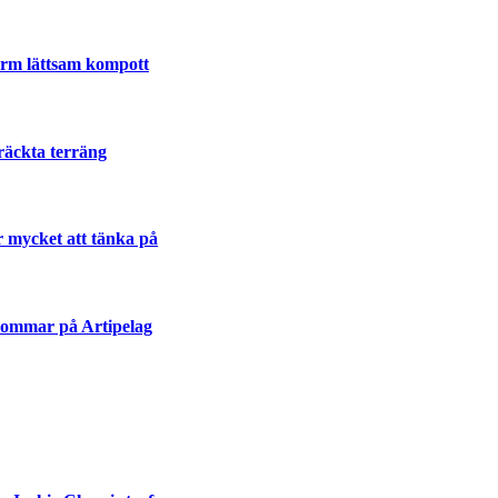
varm lättsam kompott
räckta terräng
r mycket att tänka på
sommar på Artipelag