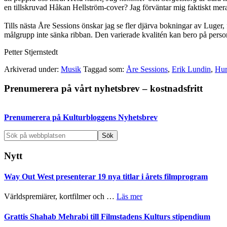
en
tillskruvad Håkan Hellström-cover? Jag förväntar mig faktiskt mer
Tills nästa Åre Sessions önskar jag se fler djärva bokningar av Luger, f
målgrupp inte sänka ribban. Den varierade kvalitén kan bero på personli
Petter Stjernstedt
Arkiverad under:
Musik
Taggad som:
Åre Sessions
,
Erik Lundin
,
Hur
Primärt
Prenumerera på vårt nyhetsbrev – kostnadsfritt
sidofält
Prenumerera på Kulturbloggens Nyhetsbrev
Sök
på
webbplatsen
Nytt
Way Out West presenterar 19 nya titlar i årets filmprogram
om
Världspremiärer, kortfilmer och …
Läs mer
Way
Out
Grattis Shahab Mehrabi till Filmstadens Kulturs stipendium
West