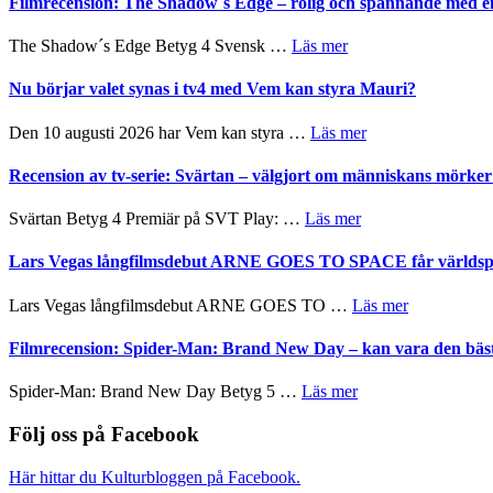
Filmrecension: The Shadow´s Edge – rolig och spännande med e
på
Pöntinen
in
avslutar
till
om
The Shadow´s Edge Betyg 4 Svensk …
Läs mer
Scensommar
sång,
Filmrecension:
på
musik,
The
Nu börjar valet synas i tv4 med Vem kan styra Mauri?
Artipelag
samtal
Shadow
och
´s
om
Den 10 augusti 2026 har Vem kan styra …
Läs mer
teater
Edge
Nu
–
börjar
Recension av tv-serie: Svärtan – välgjort om människans mörk
rolig
valet
och
synas
om
Svärtan Betyg 4 Premiär på SVT Play: …
Läs mer
spännande
i
Recension
med
tv4
av
Lars Vegas långfilmsdebut ARNE GOES TO SPACE får världspr
en
med
tv-
Jackie
Vem
serie:
Chan
om
Lars Vegas långfilmsdebut ARNE GOES TO …
Läs mer
kan
Svärtan
i
Lars
styra
–
storform
Vegas
Filmrecension: Spider-Man: Brand New Day – kan vara den bäs
Mauri?
välgjort
långfilmsde
om
ARNE
om
Spider-Man: Brand New Day Betyg 5 …
Läs mer
människans
GOES
Filmrecension:
mörker
TO
Spider-
Följ oss på Facebook
med
SPACE
Man:
imponerande
får
Brand
unga
Här hittar du Kulturbloggen på Facebook.
världspremi
New