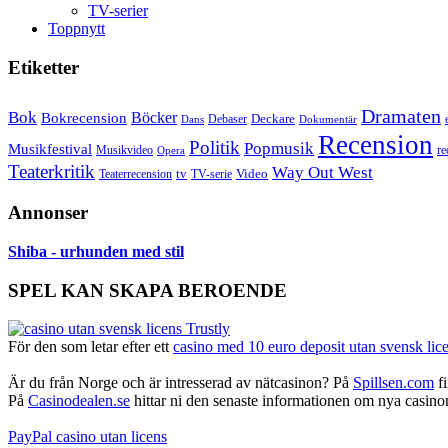
TV-serier
Toppnytt
Etiketter
Dramaten
Bok
Bokrecension
Böcker
Deckare
Debaser
Dokumentär
Dans
Recension
Politik
Popmusik
Musikfestival
Musikvideo
re
Opera
Teaterkritik
Way Out West
Video
tv
Teaterrecension
TV-serie
Annonser
Shiba - urhunden med stil
SPEL KAN SKAPA BEROENDE
För den som letar efter ett
casino med 10 euro deposit utan svensk lic
Är du från Norge och är intresserad av nätcasinon? På
Spillsen.com
fi
På
Casinodealen.se
hittar ni den senaste informationen om nya casinon,
PayPal casino utan licens