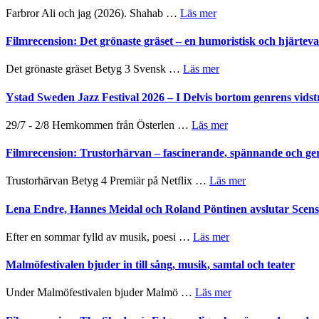
presenterar
om
Farbror Ali och jag (2026). Shahab …
Läs mer
19
Grattis
nya
Shahab
Filmrecension: Det grönaste gräset – en humoristisk och hjärte
titlar
Mehrabi
i
till
om
Det grönaste gräset Betyg 3 Svensk …
Läs mer
årets
Filmstadens
Filmrecension:
filmprogram
Kulturs
Det
Ystad Sweden Jazz Festival 2026 – I Delvis bortom genrens vidst
stipendium
grönaste
gräset
om
29/7 - 2/8 Hemkommen från Österlen …
Läs mer
–
Ystad
en
Sweden
Filmrecension: Trustorhärvan – fascinerande, spännande och ge
humoristisk
Jazz
och
Festival
om
Trustorhärvan Betyg 4 Premiär på Netflix …
Läs mer
hjärtevarm
2026
Filmrecension:
lättsam
–
Trustorhärvan
Lena Endre, Hannes Meidal och Roland Pöntinen avslutar Scen
kompott
I
–
Delvis
fascinerande,
om
Efter en sommar fylld av musik, poesi …
Läs mer
bortom
spännande
Lena
genrens
och
Endre,
Malmöfestivalen bjuder in till sång, musik, samtal och teater
vidsträckta
ger
Hannes
terräng
mycket
Meidal
om
Under Malmöfestivalen bjuder Malmö …
Läs mer
att
och
Malmöfestivalen
tänka
Roland
bjuder