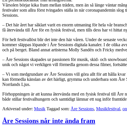
Vårsolen börjar kika fram mellan träden, men än så länge väntar många
festivaler som allra först tvingades ställa in när coronapandemin slog 
Sessions.
– Det här året har såklart varit en enorm utmaning för hela vår bransch.
få återvända till Åre för en fysisk festival, men tills dess har vi hittat
För helt festivallöst blir det inte den här våren. Under de senaste vec
kommer släppas löpande i Åre Sessions digitala kanaler. I de olika av
och på berget. Bland annat artisterna Molly Sandén och Fricky medver
– Åre Sessions skapades ur passionen för musik, skid- och snowboardåkn
unik och något vi verkligen vill förmedla genom dessa filmer, fortsätt
– Vi som medgrundare av Åre Sessions vill göra allt för att hålla kvar 
kan förmedla känslan av det härligt, grymma och underbara som Åre Se
Norrlands Ljus.
Förhoppningen är att kunna återvända med en fysisk festival till Åre n
både stillar festivalhungern och samtidigt lämnar ett sug inför framtide
Arkiverad under:
Musik
Taggad som:
Åre Sessions
,
Musikfestival
,
on
Åre Sessions når inte ända fram