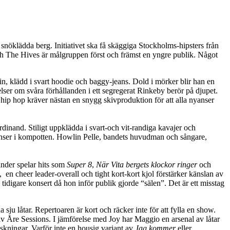
r snöklädda berg. Initiativet ska få skäggiga Stockholms-hipsters från
 och The Hives är målgruppen först och främst en yngre publik. Något
in, klädd i svart hoodie och baggy-jeans. Dold i mörker blir han en
ser om svåra förhållanden i ett segregerat Rinkeby berör på djupet.
 hip hop kräver nästan en snygg skivproduktion för att alla nyanser
dinand. Stiligt uppklädda i svart-och vit-randiga kavajer och
enser i kompotten. Howlin Pelle, bandets huvudman och sångare,
inder spelar hits som
Super 8
,
När Vita bergets klockor ringer
och
l, en cheer leader-overall och tight kort-kort kjol förstärker känslan av
idigare konsert då hon inför publik gjorde “sälen”. Det är ett misstag
ju låtar. Repertoaren är kort och räcker inte för att fylla en show.
 Åre Sessions. I jämförelse med Joy har Maggio en arsenal av låtar
kningar. Varför inte en housig variant av
Jag kommer
eller