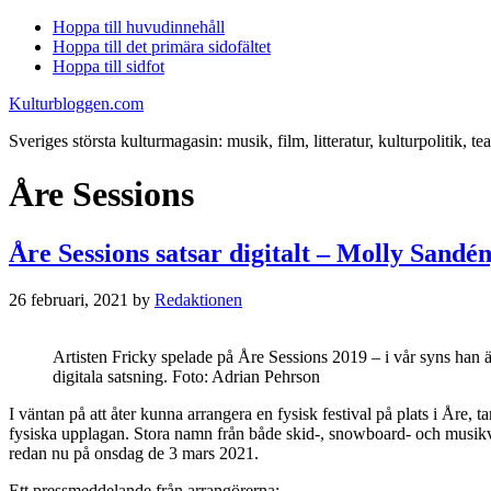
Hoppa till huvudinnehåll
Hoppa till det primära sidofältet
Hoppa till sidfot
Kulturbloggen.com
Sveriges största kulturmagasin: musik, film, litteratur, kulturpolitik, tea
Åre Sessions
Åre Sessions satsar digitalt – Molly Sand
26 februari, 2021
by
Redaktionen
Artisten Fricky spelade på Åre Sessions 2019 – i vår syns han ä
digitala satsning. Foto: Adrian Pehrson
I väntan på att åter kunna arrangera en fysisk festival på plats i Åre, 
fysiska upplagan. Stora namn från både skid-, snowboard- och musikvär
redan nu på onsdag de 3 mars 2021.
Ett pressmeddelande från arrangörerna: