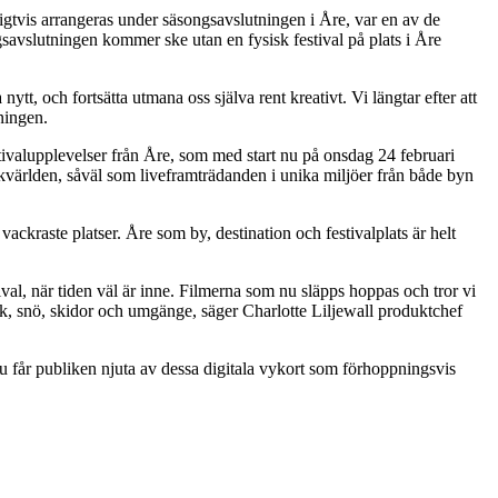
igtvis arrangeras under säsongsavslutningen i Åre, var en av de
ngsavslutningen kommer ske utan en fysisk festival på plats i Åre
tt, och fortsätta utmana oss själva rent kreativt. Vi längtar efter att
dningen.
estivalupplevelser från Åre, som med start nu på onsdag 24 februari
ikvärlden, såväl som liveframträdanden i unika miljöer från både byn
ckraste platser. Åre som by, destination och festivalplats är helt
ival, när tiden väl är inne. Filmerna som nu släpps hoppas och tror vi
k, snö, skidor och umgänge, säger Charlotte Liljewall produktchef
nu får publiken njuta av dessa digitala vykort som förhoppningsvis