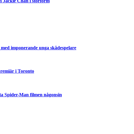
n Jackie Chan i storform
er med imponerande unga skådespelare
emiär i Toronto
ta Spider-Man filmen någonsin
but
är