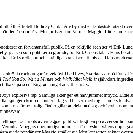
d tillhåll på hotell Holliday Club i Åre by med en fantastiskt utsikt öve
pop när den är som bäst. Med artister som Veroica Maggio, Little Jinder
notiserar en förväntansfull publik. På en rökfylld scen ser vi Erik Lund
y, platsen som politikerna glömde, för Erik Ortens talan. Hans berättel
ld kan Eriks ordlekar och språkliga strapatser lätt missas. Hans moderna
ns okrönta rockkungar är tveklöst The Hives, Sverige svar på Franz Fer
I Told You So
,
Wait a Minute
och
Walk Idiot Walk
är självklara ingredi
ch tillbaks på scen. Engagemanget är satt på max.
 Joys explosiva rap. Samtliga akter ger ett halvljummet intryck. Little J
killar sjunger i kör mot Jinder: “Jag vill ha sex med dig”. Jinders klädva
artist är hon rolig. Jinder gillar att dela med sig och berättar om en t
 minnesvärd.
tellfoajen och möts av en taggad publik. I högt tempo avverkar hon sina s
e. Veronica Maggios ungdomliga popmusik får avsluta vårens upplaga av
några av de popdängor Maggio smäller av. Men konserten saknar överras