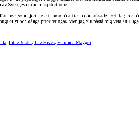
a av Sveriges okrönta popdrottning.
öretaget som gjort sig ett namn på att testa obeprövade kort. Jag tror på
gt oflyt och dåliga prioriteringar. Men jag vill påstå mig veta att Luger
ula
,
Little Jinder
,
The Hives
,
Veronica Maggio