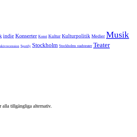
Musik
Konserter
k
indie
Kulturpolitik
Kultur
Medier
Konst
Teater
Stockholm
Stockholms stadsteater
skivrecension
Spotify
 alla tillgängliga alternativ.