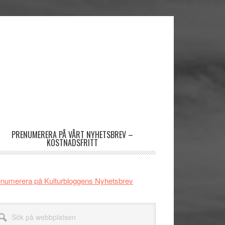
imärt
dofält
PRENUMERERA PÅ VÅRT NYHETSBREV –
KOSTNADSFRITT
numerera på Kulturbloggens Nyhetsbrev
k