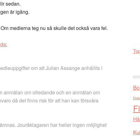
lir sedan.
ngen är igång.
a. Om medierna teg nu så skulle det också vara fel.
da:
Top
edieuppgifter om att Julian Assange anhållits i
Bo
, en anmälan om ofredande och en anmälan om
Dok
varo då det finns risk för att han kan försvåra
F
Hå
 lämnas. Jouråklagaren har heller ingen möjlighet
Kul