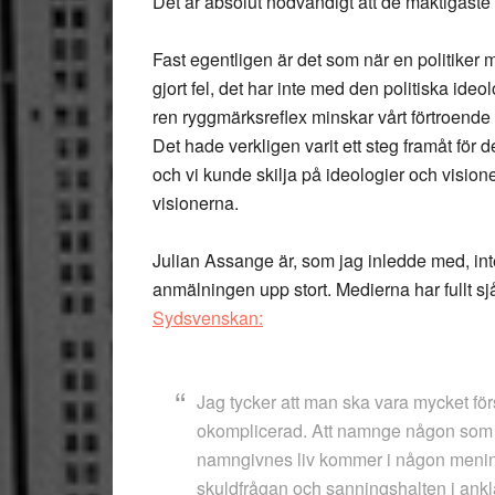
Det är absolut nödvändigt att de mäktigaste
Fast egentligen är det som när en politiker m
gjort fel, det har inte med den politiska ideo
ren ryggmärksreflex minskar vårt förtroende f
Det hade verkligen varit ett steg framåt för
och vi kunde skilja på ideologier och visio
visionerna.
Julian Assange är, som jag inledde med, in
anmälningen upp stort. Medierna har fullt sjå
Sydsvenskan:
Jag tycker att man ska vara mycket för
okomplicerad. Att namnge någon som är 
namngivnes liv kommer i någon mening a
skuldfrågan och sanningshalten i ank