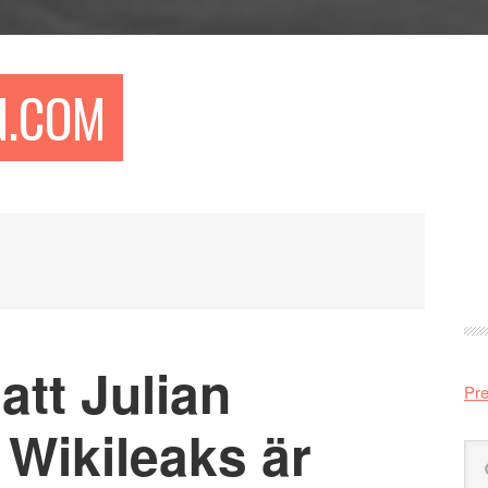
N.COM
Pr
si
att Julian
Pre
Wikileaks är
Sö
på