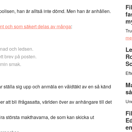
Fi
polisen, han är alltså inte dömd. Men han är anhållen.
fa
my
runt och som säkert delas av många
:
Tru
me
Le
nnad och ledsen.
Ro
tt brev på posten.
Sc
r min smak.
Eft
Ma
r ställa sig upp och anmäla en våldtäkt av en så känd
så
Un
 att bli ifrågasatta, världen över av anhängare till det
Fi
allra största makthavarna, de som kan skicka ut
Ed
en