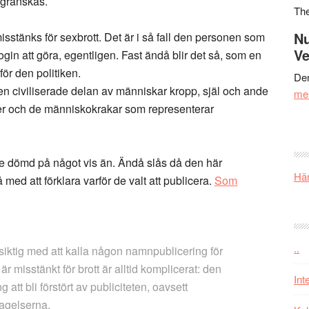
 granskas.
Th
Nu
isstänks för sexbrott. Det är i så fall den personen som
Ve
login att göra, egentligen. Fast ändå blir det så, som en
ör den politiken.
Den
 den civiliserade delan av människar kropp, själ och ande
me
ner och de människokrakar som representerar
te dömd på något vis än. Ändå slås då den här
Här
 med att förklara varför de valt att publicera.
Som
..
siktig med att kalla någon namnpublicering för
misstänkt för brott är alltid komplicerat: den
Int
tt bli förstört av publiciteten, oavsett
lagelserna.