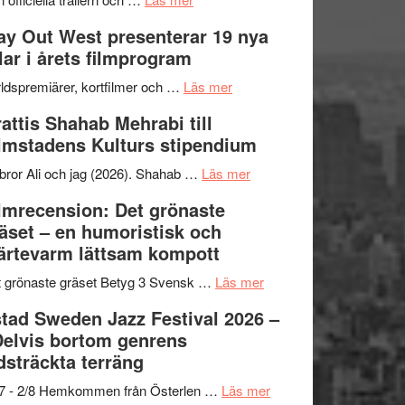
–
Se
kväll
y Out West presenterar 19 nya
II
trailern
tlar i årets filmprogram
Internationella
för
storheter
The
om
ldspremiärer, kortfilmer och …
Läs mer
och
X-
Way
attis Shahab Mehrabi till
samarbeten
Files:
Out
lmstadens Kulturs stipendium
I
West
Want
presenterar
om
bror Ali och jag (2026). Shahab …
Läs mer
to
19
Grattis
lmrecension: Det grönaste
Believe
nya
Shahab
äset – en humoristisk och
–
titlar
Mehrabi
ärtevarm lättsam kompott
Vrach
i
till
Frankenshtey
årets
Filmstadens
om
 grönaste gräset Betyg 3 Svensk …
Läs mer
–
filmprogram
Kulturs
Filmrecension:
tad Sweden Jazz Festival 2026 –
med
stipendium
Det
Delvis bortom genrens
Fox
grönaste
dsträckta terräng
Mulder
gräset
och
–
om
/7 - 2/8 Hemkommen från Österlen …
Läs mer