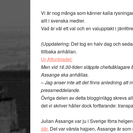
Vi är nog många som känner kalla rysningar e
allt i svenska medier.
Vad är väl ett val och en valupptakt i jämför
(Uppdatering: Det tog en halv dag och seda
tillbaka anhållan.
Ur Aftonbladet:
Men vid 16.30-tiden släppte chefsåklagare 
Assange ska anhållas.
– Jag anser inte att det finns anledning att m
pressmeddelande.
Övriga delen av detta blogginlägg skrevs all
det vi skriver håller dock fortfarande: trans
Julian Assange var ju i Sverige förra helge
där.
Det var värsta hajpen, Assange är som 