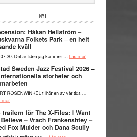
bplatsen
NYTT
cension: Håkan Hellström –
skvarna Folkets Park – en helt
sande kväll
om
 07.20. Det är tiden jag kommer …
Läs mer
Recension:
tad Sweden Jazz Festival 2026 –
Håkan
 Internationella storheter och
Hellström
amarbeten
–
Huskvarna
RT ROSENWINKEL tillhör en av vår tids …
om
Folkets
s mer
Ystad
Park
 trailern för The X-Files: I Want
Sweden
–
 Believe – Vrach Frankenshtey –
Jazz
en
d Fox Mulder och Dana Scully
Festival
helt
2026
om
lysande
 officiella trailern och …
Läs mer