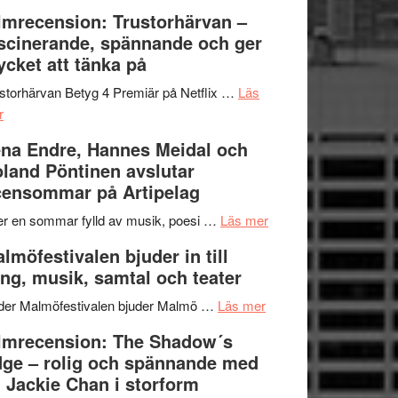
Dana
en
Ystad
lmrecension: Trustorhärvan –
Scully
humoristisk
Sweden
scinerande, spännande och ger
och
Jazz
cket att tänka på
hjärtevarm
Festival
lättsam
2026
storhärvan Betyg 4 Premiär på Netflix …
Läs
om
kompott
–
r
Filmrecension:
I
na Endre, Hannes Meidal och
Trustorhärvan
Delvis
land Pöntinen avslutar
–
bortom
ensommar på Artipelag
fascinerande,
genrens
spännande
vidsträckta
om
er en sommar fylld av musik, poesi …
Läs mer
och
terräng
Lena
lmöfestivalen bjuder in till
ger
Endre,
ng, musik, samtal och teater
mycket
Hannes
att
om
Meidal
der Malmöfestivalen bjuder Malmö …
Läs mer
tänka
Malmöfestivalen
och
lmrecension: The Shadow´s
på
bjuder
Roland
ge – rolig och spännande med
in
Pöntinen
 Jackie Chan i storform
till
avslutar