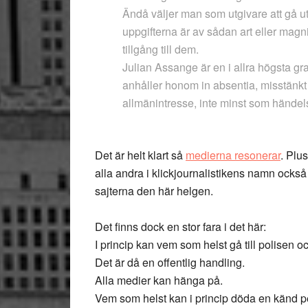
Ändå väljer man som utgivare att gå u
uppgifterna är av sådan art eller magnit
tillgång till dem.
Julian Assange är en i allra högsta gr
anhåller honom in absentia, misstänkt f
allmänintresse, inte minst som händel
Det är helt klart så
medierna resonerar
. Plu
alla andra i klickjournalistikens namn också 
sajterna den här helgen.
Det finns dock en stor fara i det här:
I princip kan vem som helst gå till polisen o
Det är då en offentlig handling.
Alla medier kan hänga på.
Vem som helst kan i princip döda en känd per