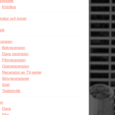
turpolitik
Krönikor
teratur och konst
sik
cension
Bokrecension
Dans recension
Filmrecension
Operarecension
Recension av TV-serier
Skivrecensioner
Spel
Teaterkritik
en
Dans
Film