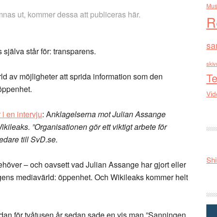
Mus
as ut, kommer dessa att publiceras här.
R
sa
jälva står för: transparens.
skiv
Te
rld av möjligheter att sprida information som den
öppenhet.
Vid
i en intervju
: A
nklagelserna mot Julian Assange
ileaks. ”Organisationen gör ett viktigt arbete för
edare till SvD.se.
Shi
höver – och oavsett vad Julian Assange har gjort eller
dagens mediavärld: öppenhet. Och Wikileaks kommer helt
edan för tvåtusen år sedan sade en vis man ”Sanningen