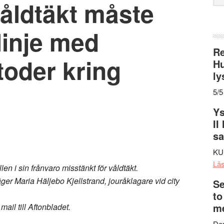
våldtäkt måste
web
 linje med
Re
toder kring
Hu
ly
5/5
Ys
II
s
KU
Lä
n i sin frånvaro misstänkt för våldtäkt.
er Maria Häljebo Kjellstrand, jouråklagare vid city
Se
to
me
mail till Aftonbladet.
Den