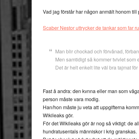
Vad jag förstår har någon anmält honom till 
Scaber Nestor uttrycker de tankar som far 
Man blir chockad och förvånad, förba
Men samtidigt så kommer tvivlet som e
Det är helt enkelt lite väl bra tajmat fö
Fast å andra: den kvnna eller man som våga
person måste vara modig.
Han/hon måste ju veta att uppgifterna kommer
Wikileaks gör.
För det Wikileaks gör är nog så viktigt: de 
hundratusentals människor i krig granskas.