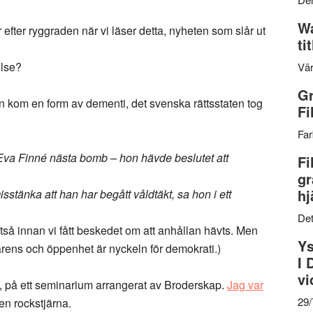
Wa
fter ryggraden när vi läser detta, nyheten som slår ut
ti
else?
Vär
Gr
n kom en form av dementi, det svenska rättsstaten tog
Fi
Far
Eva Finné nästa bomb – hon hävde beslutet att
Fi
gr
hj
isstänka att han har begått våldtäkt, sa hon i ett
Det
tså innan vi fått beskedet om att anhållan hävts. Men
Ys
parens och öppenhet är nyckeln för demokrati.)
I 
vi
n, på ett seminarium arrangerat av Broderskap.
Jag var
29
en rockstjärna.