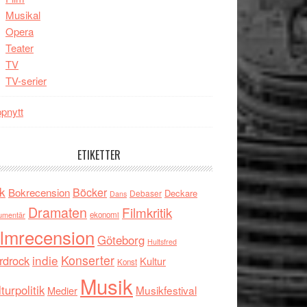
Musikal
Opera
Teater
TV
TV-serier
pnytt
ETIKETTER
k
Böcker
Bokrecension
Deckare
Debaser
Dans
Dramaten
Filmkritik
umentär
ekonomi
ilmrecension
Göteborg
Hultsfred
indie
Konserter
rdrock
Kultur
Konst
Musik
turpolitik
Musikfestival
Medier