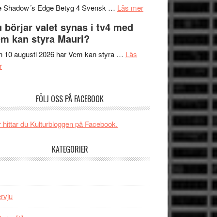
om
sång,
Scensommar
e Shadow´s Edge Betyg 4 Svensk …
Läs mer
Filmrecension:
musik,
på
 börjar valet synas i tv4 med
The
samtal
Artipelag
m kan styra Mauri?
Shadow
och
´s
teater
 10 augusti 2026 har Vem kan styra …
Läs
om
Edge
r
Nu
–
börjar
rolig
FÖLJ OSS PÅ FACEBOOK
valet
och
synas
spännande
i
med
 hittar du Kulturbloggen på Facebook.
tv4
en
med
Jackie
KATEGORIER
Vem
Chan
kan
i
styra
storform
Mauri?
ervju