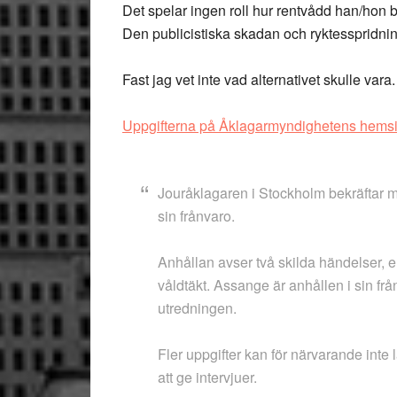
Det spelar ingen roll hur rentvådd han/hon b
Den publicistiska skadan och ryktesspridni
Fast jag vet inte vad alternativet skulle var
Uppgifterna på Åklagarmyndighetens hemsi
Jouråklagaren i Stockholm bekräftar m
sin frånvaro.
Anhållan avser två skilda händelser
våldtäkt. Assange är anhållen i sin från
utredningen.
Fler uppgifter kan för närvarande inte
att ge intervjuer.