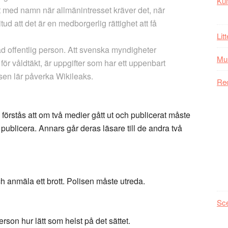
Kul
t med namn när allmänintresset kräver det, när
ud att det är en medborgerlig rättighet att få
Lit
ad offentlig person. Att svenska myndigheter
Mu
ör våldtäkt, är uppgifter som har ett uppenbart
sen lär påverka Wikileaks.
Re
s förstås att om två medier gått ut och publicerat måste
publicera. Annars går deras läsare till de andra två
ch anmäla ett brott. Polisen måste utreda.
Sc
son hur lätt som helst på det sättet.