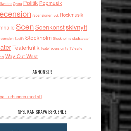
Politik
Popmusik
ikvideo
Opera
ecension
Rockmusik
recensioner
rock
Scen
skivnytt
Scenkonst
mhälle
Stockholm
Stockholms stadsteater
recension
Spotify
ater
Teaterkritik
tv
Teaterrecension
TV-serie
Way Out West
eo
ANNONSER
ba - urhunden med stil
SPEL KAN SKAPA BEROENDE