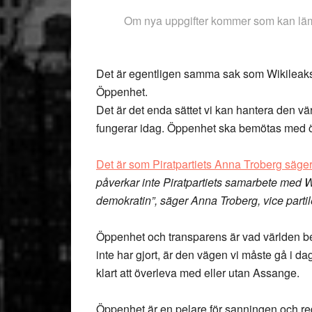
Om nya uppgifter kommer som kan lämn
Det är egentligen samma sak som Wikileaks s
Öppenhet.
Det är det enda sättet vi kan hantera den vä
fungerar idag. Öppenhet ska bemötas med 
Det är som Piratpartiets Anna Troberg säger 
påverkar inte Piratpartiets samarbete med Wik
demokratin”, säger Anna Troberg, vice partil
Öppenhet och transparens är vad världen be
inte har gjort, är den vägen vi måste gå i 
klart att överleva med eller utan Assange.
Öppenhet är en pelare för sanningen och r