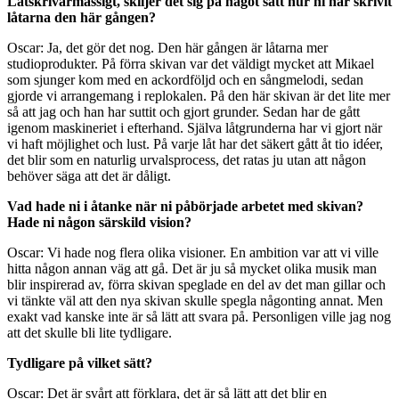
Låtskrivarmässigt, skiljer det sig på något sätt hur ni har skrivit
låtarna den här gången?
Oscar: Ja, det gör det nog. Den här gången är låtarna mer
studioprodukter. På förra skivan var det väldigt mycket att Mikael
som sjunger kom med en ackordföljd och en sångmelodi, sedan
gjorde vi arrangemang i replokalen. På den här skivan är det lite mer
så att jag och han har suttit och gjort grunder. Sedan har de gått
igenom maskineriet i efterhand. Själva låtgrunderna har vi gjort när
vi haft möjlighet och lust. På varje låt har det säkert gått åt tio idéer,
det blir som en naturlig urvalsprocess, det ratas ju utan att någon
behöver säga att det är dåligt.
Vad hade ni i åtanke när ni påbörjade arbetet med skivan?
Hade ni någon särskild vision?
Oscar: Vi hade nog flera olika visioner. En ambition var att vi ville
hitta någon annan väg att gå. Det är ju så mycket olika musik man
blir inspirerad av, förra skivan speglade en del av det man gillar och
vi tänkte väl att den nya skivan skulle spegla någonting annat. Men
exakt vad kanske inte är så lätt att svara på. Personligen ville jag nog
att det skulle bli lite tydligare.
Tydligare på vilket sätt?
Oscar: Det är svårt att förklara, det är så lätt att det blir en