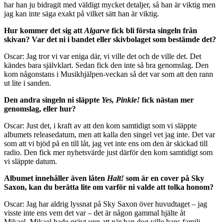
har han ju bidragit med väldigt mycket detaljer, så han är viktig men
jag kan inte säga exakt på vilket sätt han är viktig.
Hur kommer det sig att
Algarve
fick bli första singeln från
skivan? Var det ni i bandet eller skivbolaget som bestämde det?
Oscar: Jag tror vi var eniga där, vi ville det och de ville det. Det
kändes bara självklart. Sedan fick den inte så bra genomslag. Den
kom någonstans i Musikhjälpen-veckan så det var som att den rann
ut lite i sanden.
Den andra singeln ni släppte
Yes, Pinkie!
fick nästan mer
genomslag, eller hur?
Oscar: Just det, i kraft av att den kom samtidigt som vi släppte
albumets releasedatum, men att kalla den singel vet jag inte. Det var
som att vi bjöd på en till låt, jag vet inte ens om den är skickad till
radio. Den fick mer nyhetsvärde just därför den kom samtidigt som
vi släppte datum.
Albumet innehåller även låten
Halt!
som är en cover på Sky
Saxon, kan du berätta lite om varför ni valde att tolka honom?
Oscar: Jag har aldrig lyssnat på Sky Saxon över huvudtaget – jag
visste inte ens vem det var – det är någon gammal hjälte åt
Mikael. Mikael hade grävt upp att när han dog ville hans familj