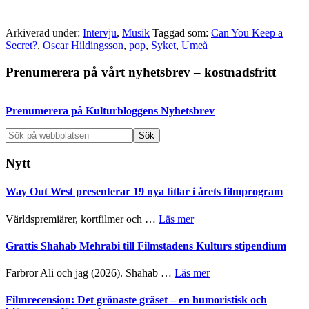
Arkiverad under:
Intervju
,
Musik
Taggad som:
Can You Keep a
Secret?
,
Oscar Hildingsson
,
pop
,
Syket
,
Umeå
Primärt
Prenumerera på vårt nyhetsbrev – kostnadsfritt
sidofält
Prenumerera på Kulturbloggens Nyhetsbrev
Sök
på
webbplatsen
Nytt
Way Out West presenterar 19 nya titlar i årets filmprogram
om
Världspremiärer, kortfilmer och …
Läs mer
Way
Out
Grattis Shahab Mehrabi till Filmstadens Kulturs stipendium
West
presenterar
om
Farbror Ali och jag (2026). Shahab …
Läs mer
19
Grattis
nya
Shahab
Filmrecension: Det grönaste gräset – en humoristisk och
titlar