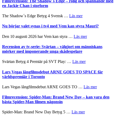
Filmrecension: The Shadow´s Edge – rolig och spännande med
Pöntinen
in
en Jackie Chan i storform
avslutar
till
Scensommar
sång,
om
The Shadow´s Edge Betyg 4 Svensk …
Läs mer
på
musik,
Filmrecension:
Artipelag
samtal
The
Nu börjar valet synas i tv4 med Vem kan styra Mauri?
och
Shadow
teater
´s
om
Den 10 augusti 2026 har Vem kan styra …
Läs mer
Edge
Nu
–
börjar
Recension av tv-serie: Svärtan – välgjort om människans
rolig
valet
mörker med imponerande unga skådespelare
och
synas
spännande
i
om
Svärtan Betyg 4 Premiär på SVT Play: …
Läs mer
med
tv4
Recension
en
med
av
Lars Vegas långfilmsdebut ARNE GOES TO SPACE får
Jackie
Vem
tv-
världspremiär i Toronto
Chan
kan
serie:
i
styra
Svärtan
storform
om
Lars Vegas långfilmsdebut ARNE GOES TO …
Läs mer
Mauri?
–
Lars
välgjort
Vegas
Filmrecension: Spider-Man: Brand New Day – kan vara den
om
långfilmsde
bästa Spider-Man filmen någonsin
människans
ARNE
mörker
GOES
om
Spider-Man: Brand New Day Betyg 5 …
Läs mer
med
TO
Filmrecension: