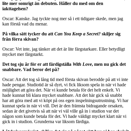
lite mer somrigt än debuten. Håller du med om den
iakttagelsen?
Oscar: Kanske. Jag tyckte nog mer så i ett tidigare skede, men jag
kan förstå vad du menar.
På vilka sätt tycker du att
Can You Keep a Secret?
skiljer sig
från förra skivan?
Oscar: Vet inte, jag tänker att det är lite färgstarkare. Eller betydligt
mycket mer färgstarkt.
Det tog sju år för er att färdigställa
With Love
, men nu gick det
snabbare. Vad beror det på?
Oscar: Att det tog så lång tid med första skivan berodde på att vi inte
hade pengar. Studiotid är så dyrt, vi fick liksom spela in när vi hade
möjlighet att göra det. När vi kunde betala för det helt enkelt. Vi
hade kunnat bli klara mycket snabbare. Att det här gick så snabbt
har att göra med att vi köpt på oss egen inspelningsutrustning. Vi har
kunnat spela in när vi vill. Det är den främsta bidragande orsaken,
sedan är det givetvis så att när vi väl ville gå in i studion var det
någon som kunde betala för det. Vi hade väldigt mycket klart när vi
gick in i studion. Grunderna var liksom färdiga.