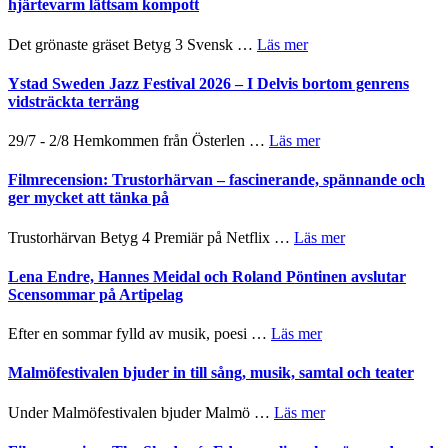
Mehrabi
hjärtevarm lättsam kompott
i
till
årets
Filmstadens
om
Det grönaste gräset Betyg 3 Svensk …
Läs mer
filmprogram
Kulturs
Filmrecension:
stipendium
Det
Ystad Sweden Jazz Festival 2026 – I Delvis bortom genrens
grönaste
vidsträckta terräng
gräset
–
om
29/7 - 2/8 Hemkommen från Österlen …
Läs mer
en
Ystad
humoristisk
Sweden
Filmrecension: Trustorhärvan – fascinerande, spännande och
och
Jazz
ger mycket att tänka på
hjärtevarm
Festival
lättsam
2026
om
Trustorhärvan Betyg 4 Premiär på Netflix …
Läs mer
kompott
–
Filmrecension:
I
Trustorhärvan
Lena Endre, Hannes Meidal och Roland Pöntinen avslutar
Delvis
–
Scensommar på Artipelag
bortom
fascinerande,
genrens
spännande
om
Efter en sommar fylld av musik, poesi …
Läs mer
vidsträckta
och
Lena
terräng
ger
Endre,
Malmöfestivalen bjuder in till sång, musik, samtal och teater
mycket
Hannes
att
Meidal
om
Under Malmöfestivalen bjuder Malmö …
Läs mer
tänka
och
Malmöfestivalen
på
Roland
bjuder