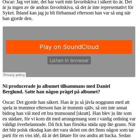
Oscar: Jag vet inte, det har varit min favoritskiva i säkert tio år. Det
är ju ingen av de andras favoritskiva, så det är inte representativt för
Syket. Ibland kan jag ju bli förbannad eftersom han var så ung när
han gjorde den.
Ni producerade ju albumet tillsammans med Daniel
Berglund. Satte han någon prägel på albumet?
Oscar: Det gjorde han säkert. Han är ju så jävla noggrann med att
spela in trummor eftersom han är trummis själv, så om inte annat
bidrog han väl med ett bra trumsound [skratt]. Han blev ju lite som
en städare, för vi kom dit med arrangemang som i vanlig ordning var
väldigt överbelamrade. Då fick han försöka städa upp lite grann. När
det blir polsk riksdag kan det vara skönt om det finns någon som tar
parti för en viss idé, då är det lättare för oss andra att backa. Sedan