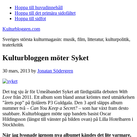
Hoppa till huvudinnehåll
Hoppa till det primära sidofältet
Hoppa till sidfot
Kulturbloggen.com
Sveriges största kulturmagasin: musik, film, litteratur, kulturpolitik,
teaterkritik
Kulturbloggen möter Syket
30 mars, 2013
by
Jonatan Södergren
Det tog sju år för Umeåbandet Syket att färdigställa debuten
With
Love
från 2011. Ett album som bland annat kröntes med utmärkelsen
”årets pop” på fjolårets P3 Guldgala. Den 3 april släpps album
nummer två –
Can You Keep a Secret? –
som har växt fram desto
snabbare. Kulturbloggen mötte upp bandets basist Oscar
Hildingsson (längst till vänster på bilden ovan) på Lilla Hotelbaren i
Stockholm.
När jag lyssnade igenom nya albumet kändes det lite varmare,