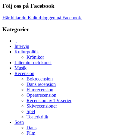
imponerande
SPACE
Spider-
Följ oss på Facebook
unga
får
Man:
skådespelare
världspremi
Brand
Här hittar du Kulturbloggen på Facebook.
i
New
Toronto
Day
Kategorier
–
kan
..
vara
Intervju
den
Kulturpolitik
bästa
Krönikor
Spider-
Litteratur och konst
Man
Musik
filmen
Recension
någonsin
Bokrecension
Dans recension
Filmrecension
Operarecension
Recension av TV-serier
Skivrecensioner
Spel
Teaterkritik
Scen
Dans
Film