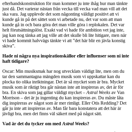
efterhandskonstruktion för man kommer ju inte ihåg hur man tänkte
just då. Det varierar nästan från vecka till vecka vad man vill att det
ska vara. Jag upplevde det som någonting väldigt positivt att vi
kunde gå in på det sättet som vi arbetade nu, det var som att man
kunde gå in och bara göra det man ville göra i replokalen. Det var
helt förutsättningslöst. Exakt vad vi hade för ambition vet jag inte,
jag kan nog tänka att jag ville att det skulle bli lite hitigare, men när
vi hade kommit halvvägs tänkte vi att ”det här blir en jävla konstig
skiva”.
Hade ni några nya inspirationskällor eller influenser som ni inte
haft tidigare?
Oscar: Min musiksmak har nog utvecklats väldigt lite, men om du
tar den sammantagna mängden musik som vi uppskattar kan du
plocka tio olika inriktningar. Det är så mycket som är bra. Mycket
musik som är riktigt bra går nästan inte att inspireras av, det är för
bra. En skiva som jag gillar väldigt mycket –
Astral Weeks
av Van
Morrison – det är ju ingenting du kan inspireras av. Du måste låta
dig inspireras av något som är mer rimligt. Eller Otis Redding? Det
går ju inte att inspireras av. Man får bara konstatera att det här är
jävligt bra, men det finns väl säkert med på något sätt.
Vad är det du tycker om med
Astral Weeks
?