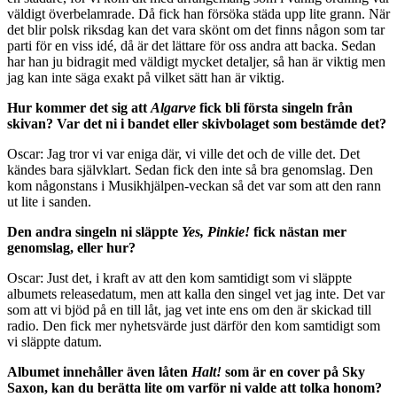
väldigt överbelamrade. Då fick han försöka städa upp lite grann. När
det blir polsk riksdag kan det vara skönt om det finns någon som tar
parti för en viss idé, då är det lättare för oss andra att backa. Sedan
har han ju bidragit med väldigt mycket detaljer, så han är viktig men
jag kan inte säga exakt på vilket sätt han är viktig.
Hur kommer det sig att
Algarve
fick bli första singeln från
skivan? Var det ni i bandet eller skivbolaget som bestämde det?
Oscar: Jag tror vi var eniga där, vi ville det och de ville det. Det
kändes bara självklart. Sedan fick den inte så bra genomslag. Den
kom någonstans i Musikhjälpen-veckan så det var som att den rann
ut lite i sanden.
Den andra singeln ni släppte
Yes, Pinkie!
fick nästan mer
genomslag, eller hur?
Oscar: Just det, i kraft av att den kom samtidigt som vi släppte
albumets releasedatum, men att kalla den singel vet jag inte. Det var
som att vi bjöd på en till låt, jag vet inte ens om den är skickad till
radio. Den fick mer nyhetsvärde just därför den kom samtidigt som
vi släppte datum.
Albumet innehåller även låten
Halt!
som är en cover på Sky
Saxon, kan du berätta lite om varför ni valde att tolka honom?