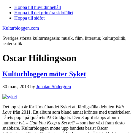
Hoppa till huvudinnehåll
Hoppa till det primära sidofältet
Hoppa till sidfot
Kulturbloggen.com
Sveriges största kulturmagasin: musik, film, litteratur, kulturpolitik,
teaterkritik
Oscar Hildingsson
Kulturbloggen möter Syket
30 mars, 2013
by
Jonatan Södergren
Det tog sju år för Umeåbandet Syket att färdigställa debuten
With
Love
från 2011. Ett album som bland annat kröntes med utmärkelsen
”årets pop” på fjolårets P3 Guldgala. Den 3 april släpps album
nummer två –
Can You Keep a Secret? –
som har växt fram desto
snabbare. Kulturbloggen mötte upp bandets basist Oscar