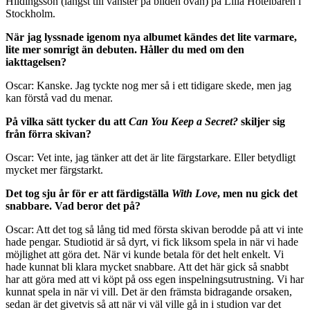
Hildingsson (längst till vänster på bilden ovan) på Lilla Hotelbaren i
Stockholm.
När jag lyssnade igenom nya albumet kändes det lite varmare,
lite mer somrigt än debuten. Håller du med om den
iakttagelsen?
Oscar: Kanske. Jag tyckte nog mer så i ett tidigare skede, men jag
kan förstå vad du menar.
På vilka sätt tycker du att
Can You Keep a Secret?
skiljer sig
från förra skivan?
Oscar: Vet inte, jag tänker att det är lite färgstarkare. Eller betydligt
mycket mer färgstarkt.
Det tog sju år för er att färdigställa
With Love
, men nu gick det
snabbare. Vad beror det på?
Oscar: Att det tog så lång tid med första skivan berodde på att vi inte
hade pengar. Studiotid är så dyrt, vi fick liksom spela in när vi hade
möjlighet att göra det. När vi kunde betala för det helt enkelt. Vi
hade kunnat bli klara mycket snabbare. Att det här gick så snabbt
har att göra med att vi köpt på oss egen inspelningsutrustning. Vi har
kunnat spela in när vi vill. Det är den främsta bidragande orsaken,
sedan är det givetvis så att när vi väl ville gå in i studion var det