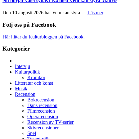
Nu börjar valet synas i tv4 med Vem kan styra Mauri?
och
Shadow
teater
´s
om
Den 10 augusti 2026 har Vem kan styra …
Läs mer
Edge
Nu
–
börjar
Följ oss på Facebook
rolig
valet
och
synas
Här hittar du Kulturbloggen på Facebook.
spännande
i
med
tv4
Kategorier
en
med
Jackie
Vem
Chan
..
kan
i
Intervju
styra
storform
Kulturpolitik
Mauri?
Krönikor
Litteratur och konst
Musik
Recension
Bokrecension
Dans recension
Filmrecension
Operarecension
Recension av TV-serier
Skivrecensioner
Spel
Teaterkritik