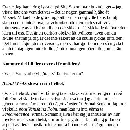
Oscar: Jag har aldrig lyssnat på Sky Saxon över huvudtaget – jag
visste inte ens vem det var – det är någon gammal hjälte åt
Mikael. Mikael hade grävt upp att när han dog ville hans familj
släppa en tribute-skiva, så vi kontaktade dem och sa att vi var
intresserade av att bidra till den där skivan. Då skickade de över den
låten till oss. Det är en oerhört obskyr låt tydligen, även om du
skulle anstränga dig är det inte säkert att du skulle lyckas hitta den.
Det finns någon demo-version, men vi har gjort om den så mycket
att det antagligen inte skulle gå att känna igen någonting annat än
texten.
Kommer det bli fler covers i framtiden?
Oscar: Vad skulle vi göra i så fall tycker du?
Astral Weeks
-skivan i sin helhet.
Oscar: Hela skivan? Vi får nog ta en skiva vi är mer eniga om i så
fall. Om vi skulle tolka en skiva sådär så tror jag att den minsta
gemensamma nämnaren på något vänster är Primal Scream. Jag tror
vi skulle göra
Vanishing Point
, man kan ju inte gärna ta
Screamadelica
. Primal Scream själva låter sig ju influeras av hur
mycket musik som helst, därför tror jag det är lätt att jag gillar en
aspekt av deras musik och de andra i bandet gillar någon annan
aspekt.