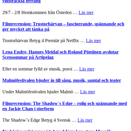
vidsträckta terräng
och
gräset
Dana
–
om
29/7 - 2/8 Hemkommen från Österlen …
Läs mer
Scully
en
Ystad
humoristisk
Sweden
Filmrecension: Trustorhärvan – fascinerande, spännande och
och
Jazz
ger mycket att tänka på
hjärtevarm
Festival
lättsam
2026
om
Trustorhärvan Betyg 4 Premiär på Netflix …
Läs mer
kompott
–
Filmrecension:
I
Trustorhärvan
Lena Endre, Hannes Meidal och Roland Pöntinen avslutar
Delvis
–
Scensommar på Artipelag
bortom
fascinerande,
genrens
spännande
om
Efter en sommar fylld av musik, poesi …
Läs mer
vidsträckta
och
Lena
terräng
ger
Endre,
Malmöfestivalen bjuder in till sång, musik, samtal och teater
mycket
Hannes
att
Meidal
om
Under Malmöfestivalen bjuder Malmö …
Läs mer
tänka
och
Malmöfestivalen
på
Roland
bjuder
Filmrecension: The Shadow´s Edge – rolig och spännande med
Pöntinen
in
en Jackie Chan i storform
avslutar
till
Scensommar
sång,
om
The Shadow´s Edge Betyg 4 Svensk …
Läs mer
på
musik,
Filmrecension:
Artipelag
samtal
The