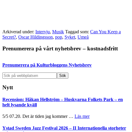
Arkiverad under:
Intervju
,
Musik
Taggad som:
Can You Keep a
Secret?
,
Oscar Hildingsson
,
pop
,
Syket
,
Umeå
Primärt
Prenumerera på vårt nyhetsbrev – kostnadsfritt
sidofält
Prenumerera på Kulturbloggens Nyhetsbrev
Sök
på
webbplatsen
Nytt
Recension: Håkan Hellström – Huskvarna Folkets Park – en
helt lysande kväll
om
5/5 07.20. Det är tiden jag kommer …
Läs mer
Recension:
Håkan
Ystad Sweden Jazz Festival 2026 – II Internationella storheter
Hellström