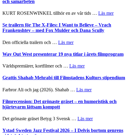
och samarbeten
–
Huskvarna
om
KURT ROSENWINKEL tillhör en av vår tids …
Läs mer
Folkets
Ystad
Park
Sweden
Se trailern för The X-Files: I Want to Believe – Vrach
–
Jazz
Frankenshtey – med Fox Mulder och Dana Scully
en
Festival
helt
2026
om
Den officiella trailern och …
Läs mer
lysande
–
Se
kväll
II
trailern
Way Out West presenterar 19 nya titlar i årets filmprogram
Internatione
för
storheter
The
om
Världspremiärer, kortfilmer och …
Läs mer
och
X-
Way
samarbeten
Files:
Out
Grattis Shahab Mehrabi till Filmstadens Kulturs stipendium
I
West
Want
presenterar
om
Farbror Ali och jag (2026). Shahab …
Läs mer
to
19
Grattis
Believe
nya
Shahab
Filmrecension: Det grönaste gräset – en humoristisk och
–
titlar
Mehrabi
hjärtevarm lättsam kompott
Vrach
i
till
Frankenshtey
årets
Filmstadens
–
om
Det grönaste gräset Betyg 3 Svensk …
Läs mer
filmprogram
Kulturs
med
Filmrecension:
stipendium
Fox
Det
Ystad Sweden Jazz Festival 2026 – I Delvis bortom genrens
Mulder
grönaste