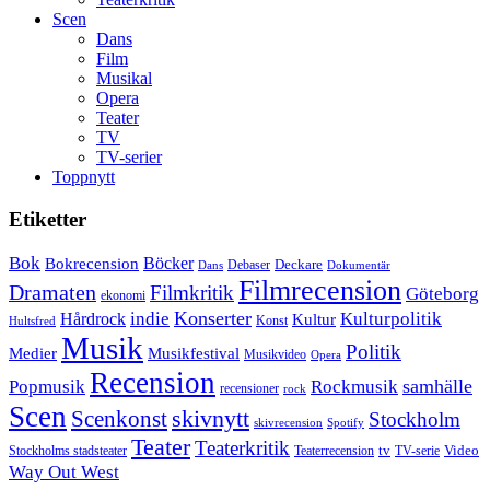
Scen
Dans
Film
Musikal
Opera
Teater
TV
TV-serier
Toppnytt
Etiketter
Bok
Bokrecension
Böcker
Deckare
Debaser
Dokumentär
Dans
Filmrecension
Dramaten
Filmkritik
Göteborg
ekonomi
Konserter
Hårdrock
indie
Kulturpolitik
Kultur
Konst
Hultsfred
Musik
Politik
Musikfestival
Medier
Musikvideo
Opera
Recension
samhälle
Popmusik
Rockmusik
recensioner
rock
Scen
skivnytt
Scenkonst
Stockholm
skivrecension
Spotify
Teater
Teaterkritik
Video
Stockholms stadsteater
tv
Teaterrecension
TV-serie
Way Out West