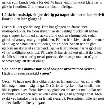
någon som kunde betala för det. Vi hade väldigt mycket klart när vi
gick in i studion. Grunderna var liksom färdiga.
Låtskrivarmässigt, skiljer det sig på något sätt hur ni har skrivit
låtarna den här gången?
Oscar: Ja, det gör det nog. Den här gången är låtarna mer
studioprodukter. På förra skivan var det väldigt mycket att Mikael
som sjunger kom med en ackordföljd och en sångmelodi, sedan
gjorde vi arrangemang i replokalen. På den här skivan är det lite mer
så att jag och han har suttit och gjort grunder. Sedan har de gått
igenom maskineriet i efterhand. Själva låtgrunderna har vi gjort när
vi haft möjlighet och lust. På varje låt har det säkert gått åt tio idéer,
det blir som en naturlig urvalsprocess, det ratas ju utan att någon
behöver säga att det är dåligt.
Vad hade ni i åtanke när ni påbörjade arbetet med skivan?
Hade ni någon särskild vision?
Oscar: Vi hade nog flera olika visioner. En ambition var att vi ville
hitta någon annan väg att gå. Det är ju så mycket olika musik man
blir inspirerad av, förra skivan speglade en del av det man gillar och
vi tänkte väl att den nya skivan skulle spegla någonting annat. Men
exakt vad kanske inte är så lätt att svara på. Personligen ville jag nog
att det skulle bli lite tydligare.