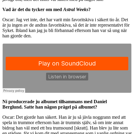
Vad är det du tycker om med
Astral Weeks
?
Oscar: Jag vet inte, det har varit min favoritskiva i säkert tio år. Det
är ju ingen av de andras favoritskiva, så det är inte representativt för
Syket. Ibland kan jag ju bli förbannad eftersom han var så ung när
han gjorde den.
Ni producerade ju albumet tillsammans med Daniel
Berglund. Satte han någon prägel på albumet?
Oscar: Det gjorde han säkert. Han är ju så jävla noggrann med att
spela in trummor eftersom han är trummis själv, så om inte annat
bidrog han väl med ett bra trumsound [skratt]. Han blev ju lite som
en städare, för vi kom dit med arrangemang som i vanlig ordning var