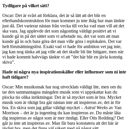
Tydligare på vilket sätt?
Oscar: Det är svårt att förklara, det är så lätt att det blir en
efterhandskonstruktion för man kommer ju inte ihåg hur man tänkte
just då. Det varierar nästan från vecka till vecka vad man vill att det
ska vara. Jag upplevde det som någonting väldigt positivt att vi
kunde gå in på det sättet som vi arbetade nu, det var som att man
kunde gå in och bara göra det man ville göra i replokalen. Det var
helt förutsättningslöst. Exakt vad vi hade för ambition vet jag inte,
jag kan nog tänka att jag ville att det skulle bli lite hitigare, men när
vi hade kommit halvvägs tänkte vi att ”det här blir en jävla konstig
skiva”.
Hade ni några nya inspirationskällor eller influenser som ni inte
haft tidigare?
Oscar: Min musiksmak har nog utvecklats väldigt lite, men om du
tar den sammantagna mängden musik som vi uppskattar kan du
plocka tio olika inriktningar. Det är så mycket som är bra. Mycket
musik som är riktigt bra går nästan inte att inspireras av, det är för
bra. En skiva som jag gillar väldigt mycket –
Astral Weeks
av Van
Morrison – det är ju ingenting du kan inspireras av. Du måste låta
dig inspireras av något som är mer rimligt. Eller Otis Redding? Det
går ju inte att inspireras av. Man får bara konstatera att det här är
jävligt bra, men det finns väl säkert med på något sätt.