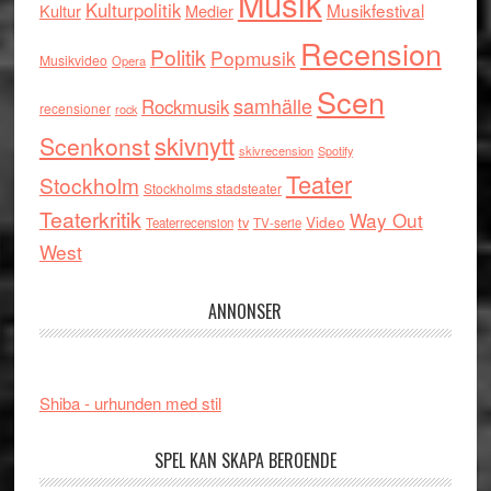
Musik
Kulturpolitik
Musikfestival
Kultur
Medier
Recension
Politik
Popmusik
Musikvideo
Opera
Scen
samhälle
Rockmusik
recensioner
rock
skivnytt
Scenkonst
skivrecension
Spotify
Teater
Stockholm
Stockholms stadsteater
Teaterkritik
Way Out
tv
Video
Teaterrecension
TV-serie
West
ANNONSER
Shiba - urhunden med stil
SPEL KAN SKAPA BEROENDE