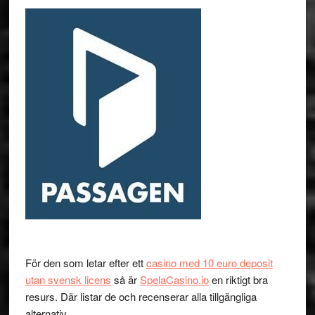
För den som letar efter ett
casino med 10 euro deposit
utan svensk licens
så är
SpelaCasino.io
en riktigt bra
resurs. Där listar de och recenserar alla tillgängliga
alternativ.