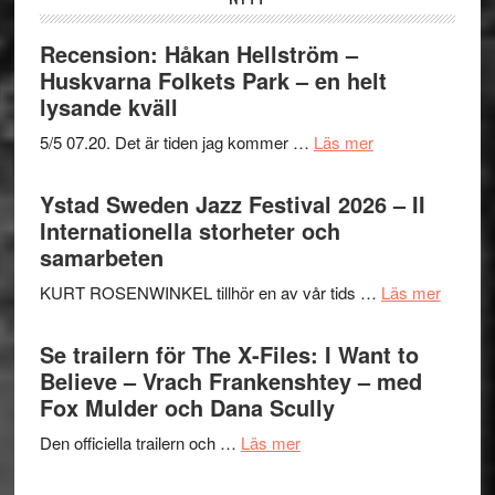
Recension: Håkan Hellström –
Huskvarna Folkets Park – en helt
lysande kväll
om
5/5 07.20. Det är tiden jag kommer …
Läs mer
Recension:
Håkan
Ystad Sweden Jazz Festival 2026 – II
Hellström
Internationella storheter och
–
samarbeten
Huskvarna
om
KURT ROSENWINKEL tillhör en av vår tids …
Läs mer
Folkets
Ystad
Park
Swede
Se trailern för The X-Files: I Want to
–
Jazz
Believe – Vrach Frankenshtey – med
en
Festiva
Fox Mulder och Dana Scully
helt
2026
lysande
om
Den officiella trailern och …
Läs mer
–
kväll
Se
II
trailern