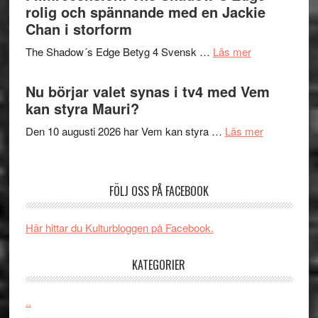
in
rolig och spännande med en Jackie
avslutar
till
Chan i storform
Scensommar
sång,
på
om
The Shadow´s Edge Betyg 4 Svensk …
Läs mer
musik,
Artipelag
Filmrecension
samtal
The
Nu börjar valet synas i tv4 med Vem
och
Shadow
kan styra Mauri?
teater
´s
om
Den 10 augusti 2026 har Vem kan styra …
Läs mer
Edge
Nu
–
börjar
rolig
valet
och
FÖLJ OSS PÅ FACEBOOK
synas
spännande
i
med
Här hittar du Kulturbloggen på Facebook.
tv4
en
med
Jackie
KATEGORIER
Vem
Chan
kan
i
styra
..
storform
Mauri?