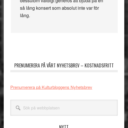
dessutom väldigt generös att bjuda på en
så lång konsert som absolut inte var för
lång.
Primärt
sidofält
PRENUMERERA PÅ VÅRT NYHETSBREV – KOSTNADSFRITT
Prenumerera på Kulturbloggens Nyhetsbrev
Sök
på
webbplatsen
NYTT