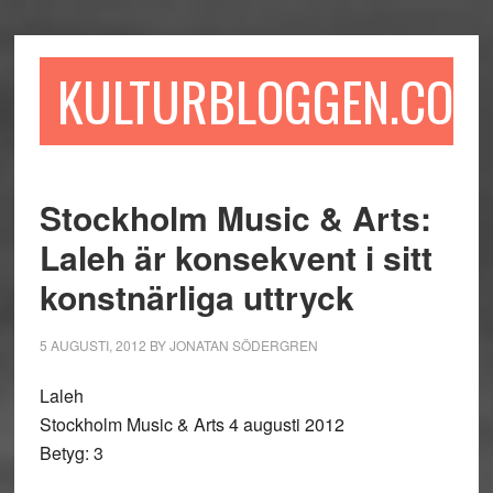
Hoppa
Hoppa
Hoppa
till
till
till
huvudinnehåll
det
sidfot
KULTURBLOGGEN.COM
primära
sidofältet
Stockholm Music & Arts:
Laleh är konsekvent i sitt
konstnärliga uttryck
5 AUGUSTI, 2012
BY
JONATAN SÖDERGREN
Laleh
Stockholm Music & Arts 4 augusti 2012
Betyg: 3