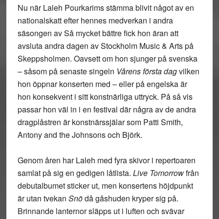
Nu när Laleh Pourkarims stämma blivit något av en
nationalskatt efter hennes medverkan i andra
säsongen av Så mycket bättre fick hon äran att
avsluta andra dagen av Stockholm Music & Arts på
Skeppsholmen. Oavsett om hon sjunger på svenska
– såsom på senaste singeln
Vårens första dag
vilken
hon öppnar konserten med – eller på engelska är
hon konsekvent i sitt konstnärliga uttryck. På så vis
passar hon väl in i en festival där några av de andra
dragplåstren är konstnärssjälar som Patti Smith,
Antony and the Johnsons och Björk.
Genom åren har Laleh med fyra skivor i repertoaren
samlat på sig en gedigen låtlista.
Live Tomorrow
från
debutalbumet sticker ut, men konsertens höjdpunkt
är utan tvekan
Snö
då gåshuden kryper sig på.
Brinnande lanternor släpps ut i luften och svävar