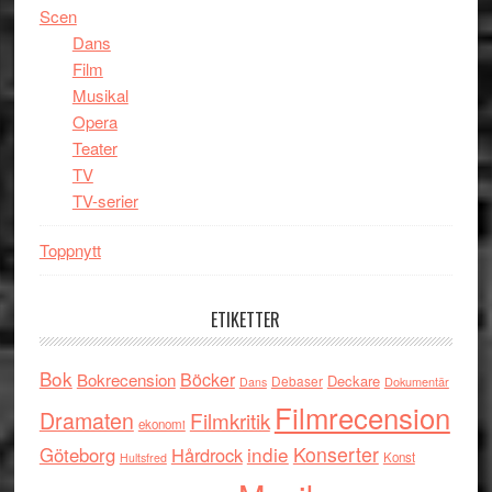
Scen
Dans
Film
Musikal
Opera
Teater
TV
TV-serier
Toppnytt
ETIKETTER
Bok
Böcker
Bokrecension
Deckare
Debaser
Dokumentär
Dans
Filmrecension
Dramaten
Filmkritik
ekonomi
indie
Konserter
Göteborg
Hårdrock
Konst
Hultsfred