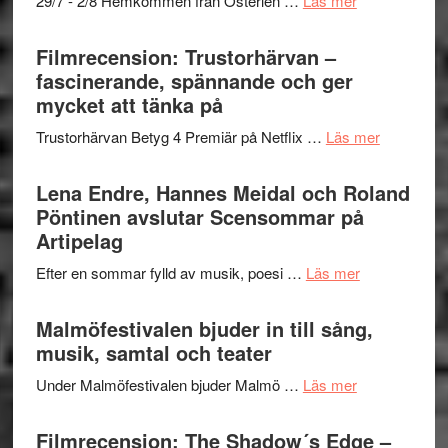
29/7 - 2/8 Hemkommen från Österlen …
Läs mer
en
Ystad
humoristisk
Sweden
Filmrecension: Trustorhärvan –
och
Jazz
fascinerande, spännande och ger
hjärtevarm
Festival
mycket att tänka på
lättsam
2026
kompott
om
Trustorhärvan Betyg 4 Premiär på Netflix …
Läs mer
–
Filmrecens
I
Trustorhä
Lena Endre, Hannes Meidal och Roland
Delvis
–
Pöntinen avslutar Scensommar på
bortom
fascineran
Artipelag
genrens
spännand
vidsträckta
om
Efter en sommar fylld av musik, poesi …
Läs mer
och
terräng
Lena
ger
Endre,
Malmöfestivalen bjuder in till sång,
mycket
Hannes
musik, samtal och teater
att
Meidal
tänka
om
Under Malmöfestivalen bjuder Malmö …
Läs mer
och
på
Malmöfestiva
Roland
bjuder
Filmrecension: The Shadow´s Edge –
Pöntinen