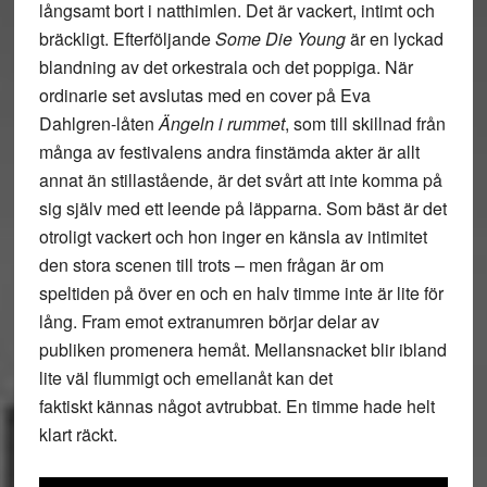
långsamt bort i natthimlen. Det är vackert, intimt och
bräckligt. Efterföljande
Some Die Young
är en lyckad
blandning av det orkestrala och det poppiga. När
ordinarie set avslutas med en cover på Eva
Dahlgren-låten
Ängeln i rummet
, som till skillnad från
många av festivalens andra finstämda akter är allt
annat än stillastående, är det svårt att inte komma på
sig själv med ett leende på läpparna. Som bäst är det
otroligt vackert och hon inger en känsla av intimitet
den stora scenen till trots – men frågan är om
speltiden på över en och en halv timme inte är lite för
lång. Fram emot extranumren börjar delar av
publiken promenera hemåt. Mellansnacket blir ibland
lite väl flummigt och emellanåt kan det
faktiskt kännas något avtrubbat. En timme hade helt
klart räckt.