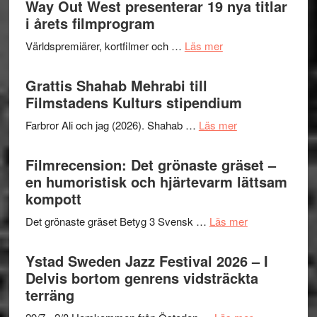
Way Out West presenterar 19 nya titlar
Internat
för
i årets filmprogram
storhet
The
och
om
Världspremiärer, kortfilmer och …
Läs mer
X-
samarb
Way
Files:
Out
Grattis Shahab Mehrabi till
I
West
Filmstadens Kulturs stipendium
Want
presenterar
to
om
Farbror Ali och jag (2026). Shahab …
Läs mer
19
Believe
Grattis
nya
–
Shahab
Filmrecension: Det grönaste gräset –
titlar
Vrach
Mehrabi
en humoristisk och hjärtevarm lättsam
i
Frankenshtey
till
kompott
årets
–
Filmstadens
filmprogram
med
om
Det grönaste gräset Betyg 3 Svensk …
Läs mer
Kulturs
Fox
Filmrecension:
stipendium
Mulder
Det
Ystad Sweden Jazz Festival 2026 – I
och
grönaste
Delvis bortom genrens vidsträckta
Dana
gräset
terräng
Scully
–
om