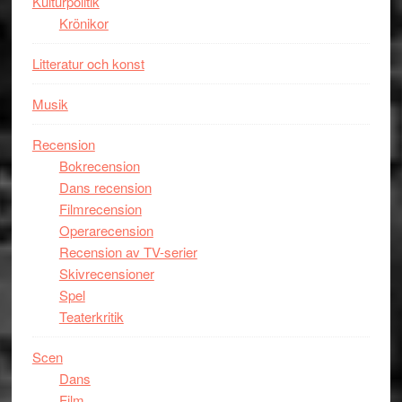
Kulturpolitik
Miles
Krönikor
Davis
på
Litteratur och konst
Utopia
Musik
Recension
Bokrecension
Dans recension
Filmrecension
Operarecension
Recension av TV-serier
Skivrecensioner
Spel
Teaterkritik
Scen
Dans
Film