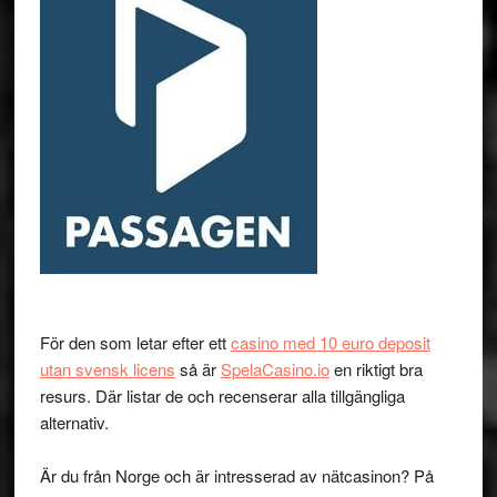
För den som letar efter ett
casino med 10 euro deposit
utan svensk licens
så är
SpelaCasino.io
en riktigt bra
resurs. Där listar de och recenserar alla tillgängliga
alternativ.
Är du från Norge och är intresserad av nätcasinon? På