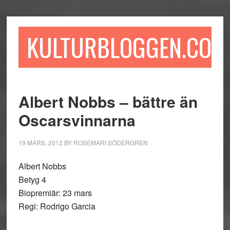
Hoppa
Hoppa
Hoppa
till
till
till
huvudinnehåll
det
sidfot
KULTURBLOGGEN.COM
primära
sidofältet
Albert Nobbs – bättre än
Oscarsvinnarna
19 MARS, 2012
BY
ROSEMARI SÖDERGREN
Albert Nobbs
Betyg 4
Biopremiär: 23 mars
Regi: Rodrigo Garcia