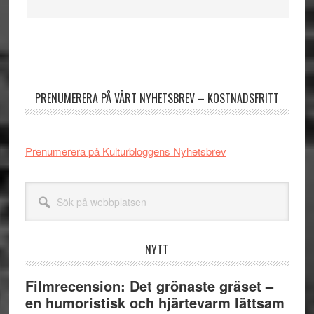
Primärt
sidofält
PRENUMERERA PÅ VÅRT NYHETSBREV – KOSTNADSFRITT
Prenumerera på Kulturbloggens Nyhetsbrev
Sök
på
webbplatsen
NYTT
Filmrecension: Det grönaste gräset –
en humoristisk och hjärtevarm lättsam