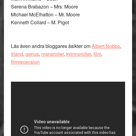
Serena Brabazon – Mrs. Moore
Michael McElhatton – Mr. Moore
Kenneth Collard – M. Pigot
Läs även andra bloggares åsikter om
Albert Nobbs
,
Irland
,
genus
,
mansroller
,
kvinnoroller
,
film
,
filmrecension