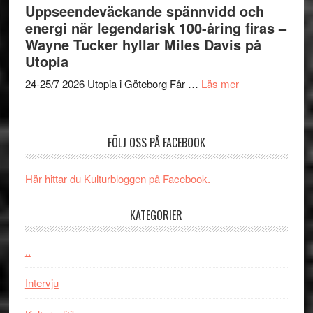
års-
Uppseendeväckande spännvidd och
Day
jubileum
energi när legendarisk 100-åring firas –
–
av
Wayne Tucker hyllar Miles Davis på
kan
Queen
Utopia
vara
Budapest
den
om
24-25/7 2026 Utopia i Göteborg Får …
Läs mer
bästa
Uppseendeväck
Spider-
spännvidd
Man
och
FÖLJ OSS PÅ FACEBOOK
filmen
energi
någonsin
när
Här hittar du Kulturbloggen på Facebook.
legendarisk
100-
KATEGORIER
åring
firas
–
..
Wayne
Intervju
Tucker
hyllar