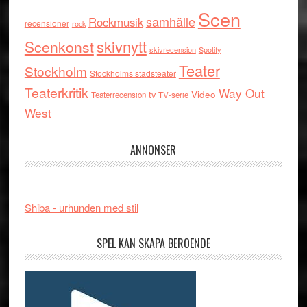
Scen
samhälle
Rockmusik
recensioner
rock
skivnytt
Scenkonst
skivrecension
Spotify
Teater
Stockholm
Stockholms stadsteater
Teaterkritik
Way Out
tv
Video
Teaterrecension
TV-serie
West
ANNONSER
Shiba - urhunden med stil
SPEL KAN SKAPA BEROENDE