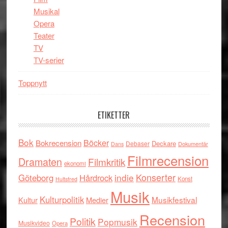
Musikal
Opera
Teater
TV
TV-serier
Toppnytt
ETIKETTER
Bok
Böcker
Bokrecension
Deckare
Debaser
Dokumentär
Dans
Filmrecension
Dramaten
Filmkritik
ekonomi
indie
Konserter
Göteborg
Hårdrock
Konst
Hultsfred
Musik
Kulturpolitik
Musikfestival
Kultur
Medier
Recension
Politik
Popmusik
Musikvideo
Opera