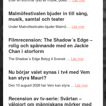
och
terräng
Lena
ger
Endre,
Malmöfestivalen bjuder in till sång,
mycket
Hannes
musik, samtal och teater
att
Meidal
tänka
om
Under Malmöfestivalen bjuder Malmö …
Läs mer
och
på
Malmöfestiva
Roland
bjuder
Filmrecension: The Shadow´s Edge –
Pöntinen
in
rolig och spännande med en Jackie
avslutar
till
Chan i storform
Scensommar
sång,
på
om
The Shadow´s Edge Betyg 4 Svensk …
Läs mer
musik,
Artipelag
Filmrecension
samtal
The
Nu börjar valet synas i tv4 med Vem
och
Shadow
kan styra Mauri?
teater
´s
om
Den 10 augusti 2026 har Vem kan styra …
Läs mer
Edge
Nu
–
börjar
Recension av tv-serie: Svärtan –
rolig
valet
välgjort om människans mörker med
och