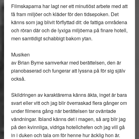
Filmskaparna har lagt ner ett minutiöst arbete med att
få fram miljöer och kläder för den tidsepoken. Det
känns som jag blivit förflyttad dit: de fattiga områdena
och röran där och de lyxiga miljöerna på finare hotell,
men samtidigt schabbigt bakom ytan.
Musiken
av Brian Byrne samverkar med berättelsen, den är
pianobaserad och fungerar att lyssna på för sig själv
också.
Skildringen av karaktärerna känns äkta, inget är bara
svart eller vitt och jag blir överraskad flera gånger om
under filmens gång när berättelsen tar oväntade
vändningar. Ibland känns det i magen, så arg blir jag
på den kvinnliga, vidriga hotellchefen och jag vill gå
in i duken och tala om för henne hur äcklig hon är.