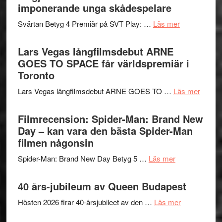
synas
imponerande unga skådespelare
spännande
i
med
om
Svärtan Betyg 4 Premiär på SVT Play: …
Läs mer
tv4
en
Recension
med
Jackie
av
Lars Vegas långfilmsdebut ARNE
Vem
Chan
tv-
GOES TO SPACE får världspremiär i
kan
i
serie:
Toronto
styra
storform
Svärtan
Mauri?
om
Lars Vegas långfilmsdebut ARNE GOES TO …
Läs mer
–
Lars
välgjort
Vegas
Filmrecension: Spider-Man: Brand New
om
långfi
Day – kan vara den bästa Spider-Man
människans
ARNE
filmen någonsin
mörker
GOES
med
om
Spider-Man: Brand New Day Betyg 5 …
Läs mer
TO
imponerande
Filmrecension
SPAC
unga
Spider-
40 års-jubileum av Queen Budapest
får
skådespelar
Man:
världs
om
Hösten 2026 firar 40-årsjubileet av den …
Läs mer
Brand
i
40
New
Toront