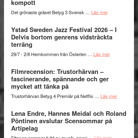
kompott
om
Det grönaste gräset Betyg 3 Svensk …
Läs mer
Filmrecension:
Det
Ystad Sweden Jazz Festival 2026 – I
grönaste
Delvis bortom genrens vidsträckta
gräset
terräng
–
om
29/7 - 2/8 Hemkommen från Österlen …
Läs mer
en
Ystad
humoristisk
Sweden
Filmrecension: Trustorhärvan –
och
Jazz
fascinerande, spännande och ger
hjärtevarm
Festival
mycket att tänka på
lättsam
2026
kompott
om
Trustorhärvan Betyg 4 Premiär på Netflix …
Läs mer
–
Filmrecens
I
Trustorhä
Lena Endre, Hannes Meidal och Roland
Delvis
–
Pöntinen avslutar Scensommar på
bortom
fascineran
Artipelag
genrens
spännand
vidsträckta
om
Efter en sommar fylld av musik, poesi …
Läs mer