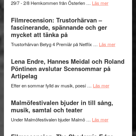
om
29/7 - 2/8 Hemkommen från Österlen …
Läs mer
en
Ystad
humoristisk
Sweden
Filmrecension: Trustorhärvan –
och
Jazz
fascinerande, spännande och ger
hjärtevarm
Festival
mycket att tänka på
lättsam
2026
kompott
om
Trustorhärvan Betyg 4 Premiär på Netflix …
Läs mer
–
Filmrecens
I
Trustorhä
Lena Endre, Hannes Meidal och Roland
Delvis
–
Pöntinen avslutar Scensommar på
bortom
fascineran
Artipelag
genrens
spännand
vidsträckta
om
Efter en sommar fylld av musik, poesi …
Läs mer
och
terräng
Lena
ger
Endre,
Malmöfestivalen bjuder in till sång,
mycket
Hannes
musik, samtal och teater
att
Meidal
tänka
om
Under Malmöfestivalen bjuder Malmö …
Läs mer
och
på
Malmöfestiva
Roland
bjuder