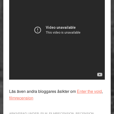
Läs även andra bloggares åsikter om
Enter the void
,
filmrecension
ARKIVERAD UNDER:
FILM
,
FILMRECENSION
,
RECENSION