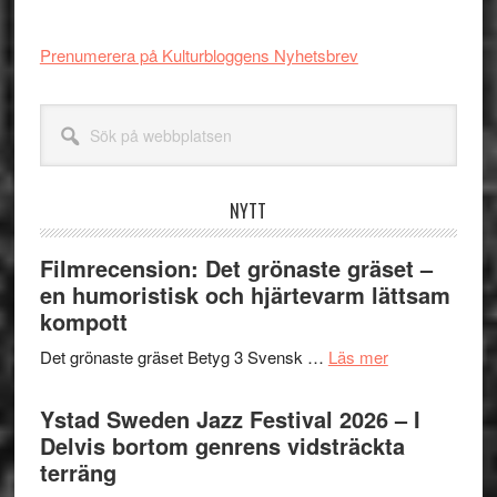
Prenumerera på Kulturbloggens Nyhetsbrev
Sök
på
webbplatsen
NYTT
Filmrecension: Det grönaste gräset –
en humoristisk och hjärtevarm lättsam
kompott
om
Det grönaste gräset Betyg 3 Svensk …
Läs mer
Filmrecension:
Det
Ystad Sweden Jazz Festival 2026 – I
grönaste
Delvis bortom genrens vidsträckta
gräset
terräng
–