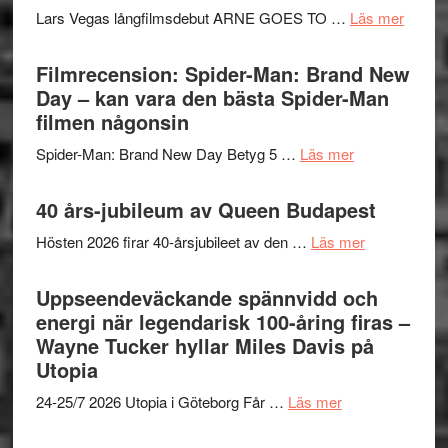
Svärtan
Mauri?
om
Lars Vegas långfilmsdebut ARNE GOES TO …
Läs mer
–
Lars
välgjort
Vegas
Filmrecension: Spider-Man: Brand New
om
långfi
Day – kan vara den bästa Spider-Man
människans
ARNE
filmen någonsin
mörker
GOES
med
om
Spider-Man: Brand New Day Betyg 5 …
Läs mer
TO
imponerande
Filmrecension
SPAC
unga
Spider-
40 års-jubileum av Queen Budapest
får
skådespelar
Man:
världs
om
Hösten 2026 firar 40-årsjubileet av den …
Läs mer
Brand
i
40
New
Toront
års-
Uppseendeväckande spännvidd och
Day
jubileum
energi när legendarisk 100-åring firas –
–
av
Wayne Tucker hyllar Miles Davis på
kan
Queen
Utopia
vara
Budapest
den
om
24-25/7 2026 Utopia i Göteborg Får …
Läs mer
bästa
Uppseendeväck
Spider-