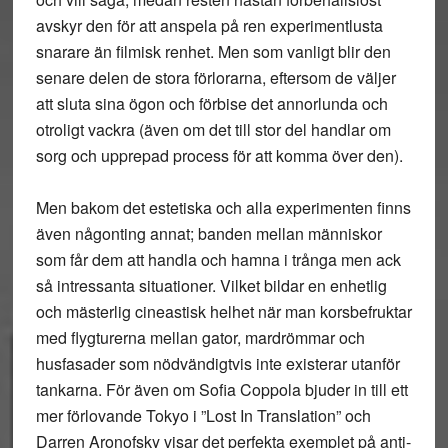
avskyr den för att anspela på ren experimentlusta
snarare än filmisk renhet. Men som vanligt blir den
senare delen de stora förlorarna, eftersom de väljer
att sluta sina ögon och förbise det annorlunda och
otroligt vackra (även om det till stor del handlar om
sorg och upprepad process för att komma över den).
Men bakom det estetiska och alla experimenten finns
även någonting annat; banden mellan människor
som får dem att handla och hamna i trånga men ack
så intressanta situationer. Vilket bildar en enhetlig
och mästerlig cineastisk helhet när man korsbefruktar
med flygturerna mellan gator, mardrömmar och
husfasader som nödvändigtvis inte existerar utanför
tankarna. För även om Sofia Coppola bjuder in till ett
mer förlovande Tokyo i ”Lost In Translation” och
Darren Aronofsky visar det perfekta exemplet på anti-