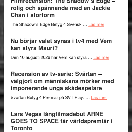
Filmrecension: The Shadow´s Edge –
Pöntinen
in
rolig och spännande med en Jackie
avslutar
till
Chan i storform
Scensommar
sång,
på
om
The Shadow´s Edge Betyg 4 Svensk …
Läs mer
musik,
Artipelag
Filmrecension
samtal
The
Nu börjar valet synas i tv4 med Vem
och
Shadow
kan styra Mauri?
teater
´s
om
Den 10 augusti 2026 har Vem kan styra …
Läs mer
Edge
Nu
–
börjar
Recension av tv-serie: Svärtan –
rolig
valet
välgjort om människans mörker med
och
synas
imponerande unga skådespelare
spännande
i
med
om
Svärtan Betyg 4 Premiär på SVT Play: …
Läs mer
tv4
en
Recension
med
Jackie
av
Lars Vegas långfilmsdebut ARNE
Vem
Chan
tv-
GOES TO SPACE får världspremiär i
kan
i
serie:
Toronto
styra
storform