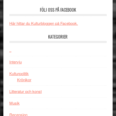
spännvidd
Man
och
FÖLJ OSS PÅ FACEBOOK
filmen
energi
någonsin
när
Här hittar du Kulturbloggen på Facebook.
legendarisk
100-
KATEGORIER
åring
firas
–
..
Wayne
Intervju
Tucker
hyllar
Kulturpolitik
Miles
Krönikor
Davis
på
Litteratur och konst
Utopia
Musik
Recension