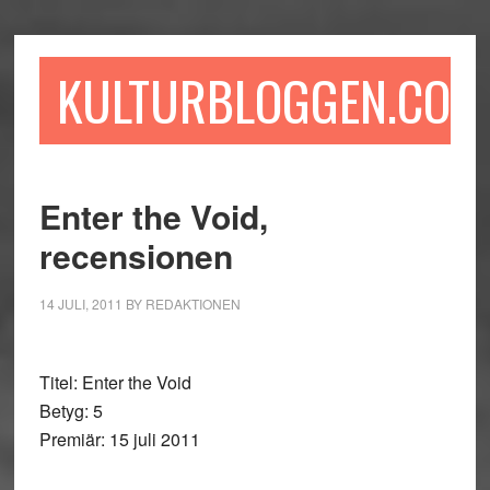
Hoppa
Hoppa
Hoppa
till
till
till
huvudinnehåll
det
sidfot
KULTURBLOGGEN.COM
primära
sidofältet
Enter the Void,
recensionen
14 JULI, 2011
BY
REDAKTIONEN
Titel: Enter the Void
Betyg: 5
Premiär: 15 juli 2011