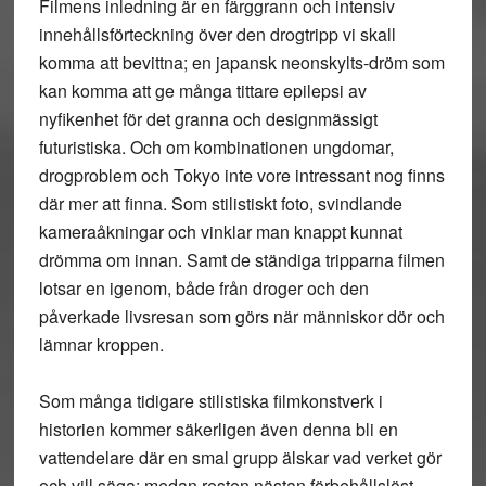
Filmens inledning är en färggrann och intensiv
innehållsförteckning över den drogtripp vi skall
komma att bevittna; en japansk neonskylts-dröm som
kan komma att ge många tittare epilepsi av
nyfikenhet för det granna och designmässigt
futuristiska. Och om kombinationen ungdomar,
drogproblem och Tokyo inte vore intressant nog finns
där mer att finna. Som stilistiskt foto, svindlande
kameraåkningar och vinklar man knappt kunnat
drömma om innan. Samt de ständiga tripparna filmen
lotsar en igenom, både från droger och den
påverkade livsresan som görs när människor dör och
lämnar kroppen.
Som många tidigare stilistiska filmkonstverk i
historien kommer säkerligen även denna bli en
vattendelare där en smal grupp älskar vad verket gör
och vill säga; medan resten nästan förbehållslöst