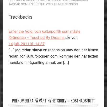
TAGGAD SOM:
ENTER THE VOID
,
FILMRECENSION
Läsarkommentarer
Trackbacks
Enter the Void (och kulturpolitik som måste
förändras) « Touched By Dreams
skriver:
14 juli, 2011 kl. 14:37
[…] jag redan skrivit en recension utav den här filmen
redan, för Kulturbloggen.com, kommer den här texten
handla om någonting annat; om […]
Primärt
sidofält
PRENUMERERA PÅ VÅRT NYHETSBREV – KOSTNADSFRITT