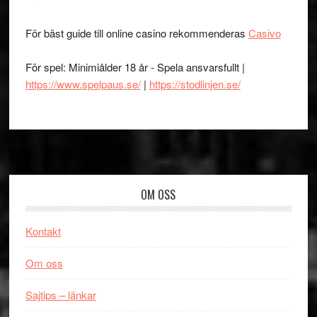
För bäst guide till online casino rekommenderas
Casivo
För spel: Minimiålder 18 år - Spela ansvarsfullt |
https://www.spelpaus.se/
|
https://stodlinjen.se/
Footer
OM OSS
Kontakt
Om oss
Sajtips – länkar