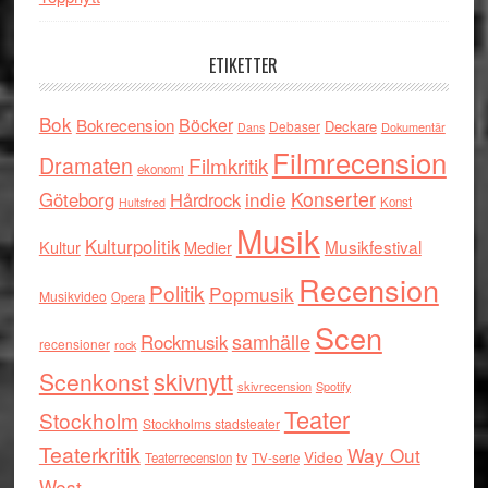
ETIKETTER
Bok
Böcker
Bokrecension
Deckare
Debaser
Dokumentär
Dans
Filmrecension
Dramaten
Filmkritik
ekonomi
indie
Konserter
Göteborg
Hårdrock
Konst
Hultsfred
Musik
Kulturpolitik
Musikfestival
Kultur
Medier
Recension
Politik
Popmusik
Musikvideo
Opera
Scen
samhälle
Rockmusik
recensioner
rock
skivnytt
Scenkonst
skivrecension
Spotify
Teater
Stockholm
Stockholms stadsteater
Teaterkritik
Way Out
tv
Video
Teaterrecension
TV-serie
West