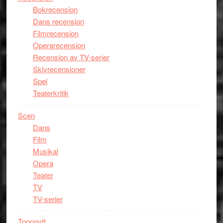
Bokrecension
Dans recension
Filmrecension
Operarecension
Recension av TV-serier
Skivrecensioner
Spel
Teaterkritik
Scen
Dans
Film
Musikal
Opera
Teater
TV
TV-serier
Toppnytt