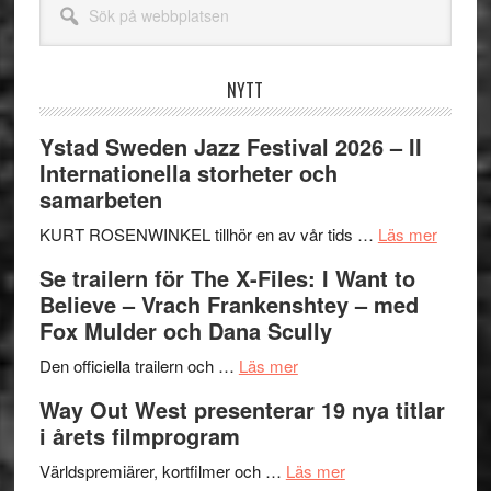
på
webbplatsen
NYTT
Ystad Sweden Jazz Festival 2026 – II
Internationella storheter och
samarbeten
om
KURT ROSENWINKEL tillhör en av vår tids …
Läs mer
Ystad
Se trailern för The X-Files: I Want to
Swede
Believe – Vrach Frankenshtey – med
Jazz
Fox Mulder och Dana Scully
Festiva
om
2026
Den officiella trailern och …
Läs mer
Se
–
Way Out West presenterar 19 nya titlar
trailern
II
i årets filmprogram
för
Internat
The
om
storhet
Världspremiärer, kortfilmer och …
Läs mer