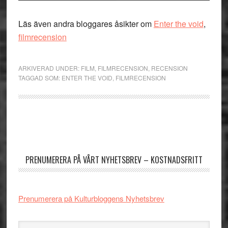
Läs även andra bloggares åsikter om
Enter the void
,
filmrecension
ARKIVERAD UNDER:
FILM
,
FILMRECENSION
,
RECENSION
TAGGAD SOM:
ENTER THE VOID
,
FILMRECENSION
Primärt
sidofält
PRENUMERERA PÅ VÅRT NYHETSBREV – KOSTNADSFRITT
Prenumerera på Kulturbloggens Nyhetsbrev
Sök