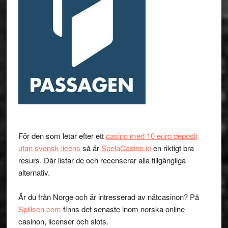
För den som letar efter ett
casino med 10 euro deposit
utan svensk licens
så är
SpelaCasino.io
en riktigt bra
resurs. Där listar de och recenserar alla tillgängliga
alternativ.
Är du från Norge och är intresserad av nätcasinon? På
Spillsen.com
finns det senaste inom norska online
casinon, licenser och slots.