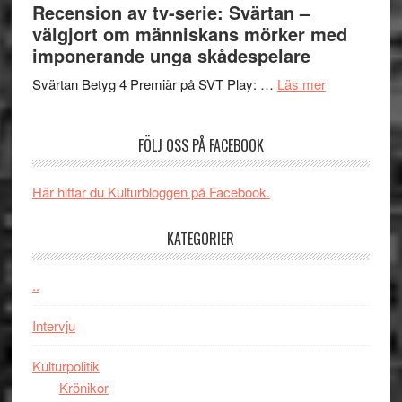
Recension av tv-serie: Svärtan –
–
börjar
välgjort om människans mörker med
rolig
valet
imponerande unga skådespelare
och
synas
spännande
om
i
Svärtan Betyg 4 Premiär på SVT Play: …
Läs mer
med
Recension
tv4
en
av
med
FÖLJ OSS PÅ FACEBOOK
Jackie
tv-
Vem
Chan
serie:
kan
i
Svärtan
styra
Här hittar du Kulturbloggen på Facebook.
storform
–
Mauri?
välgjort
KATEGORIER
om
människans
..
mörker
med
Intervju
imponerande
unga
Kulturpolitik
skådespelar
Krönikor