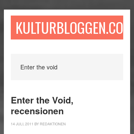
Hoppa
Hoppa
Hoppa
till
till
till
huvudinnehåll
det
sidfot
KULTURBLOGGEN.COM
primära
sidofältet
Enter the void
Enter the Void,
recensionen
14 JULI, 2011
BY
REDAKTIONEN