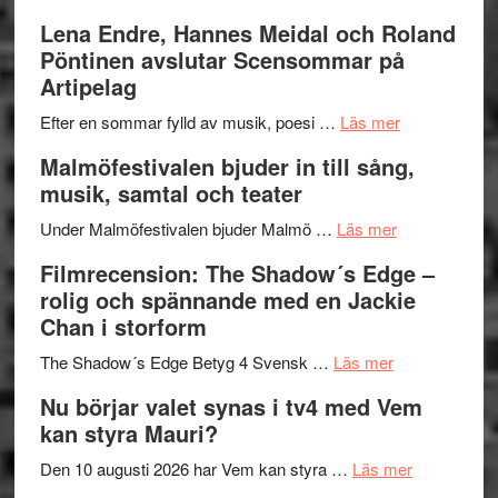
kompott
–
Filmrecens
Lena Endre, Hannes Meidal och Roland
I
Trustorhä
Pöntinen avslutar Scensommar på
Delvis
–
Artipelag
bortom
fascineran
genrens
om
spännand
Efter en sommar fylld av musik, poesi …
Läs mer
vidsträckta
Lena
och
Malmöfestivalen bjuder in till sång,
terräng
Endre,
ger
musik, samtal och teater
Hannes
mycket
om
Meidal
att
Under Malmöfestivalen bjuder Malmö …
Läs mer
Malmöfestiva
och
tänka
Filmrecension: The Shadow´s Edge –
bjuder
Roland
på
rolig och spännande med en Jackie
in
Pöntinen
Chan i storform
till
avslutar
om
sång,
Scensommar
The Shadow´s Edge Betyg 4 Svensk …
Läs mer
Filmrecension
musik,
på
Nu börjar valet synas i tv4 med Vem
The
samtal
Artipelag
kan styra Mauri?
Shadow
och
´s
teater
om
Den 10 augusti 2026 har Vem kan styra …
Läs mer
Edge
Nu