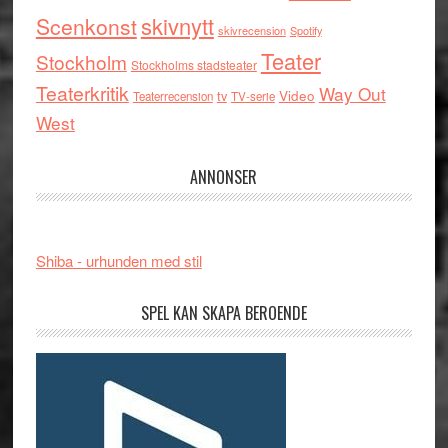
skivnytt
Scenkonst
skivrecension
Spotify
Teater
Stockholm
Stockholms stadsteater
Teaterkritik
Way Out
tv
Video
Teaterrecension
TV-serie
West
ANNONSER
Shiba - urhunden med stil
SPEL KAN SKAPA BEROENDE