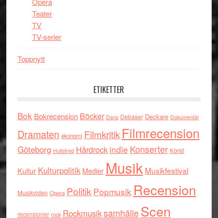
Opera
Teater
TV
TV-serier
Toppnytt
ETIKETTER
Bok
Böcker
Bokrecension
Deckare
Debaser
Dokumentär
Dans
Filmrecension
Dramaten
Filmkritik
ekonomi
indie
Konserter
Göteborg
Hårdrock
Konst
Hultsfred
Musik
Kulturpolitik
Musikfestival
Kultur
Medier
Recension
Politik
Popmusik
Musikvideo
Opera
Scen
samhälle
Rockmusik
recensioner
rock