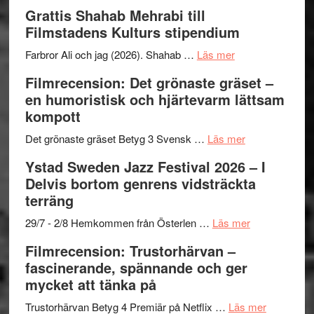
X-
Way
och
Grattis Shahab Mehrabi till
Files:
Out
samarb
Filmstadens Kulturs stipendium
I
West
Want
presenterar
om
Farbror Ali och jag (2026). Shahab …
Läs mer
to
19
Grattis
Filmrecension: Det grönaste gräset –
Believe
nya
Shahab
en humoristisk och hjärtevarm lättsam
–
titlar
Mehrabi
kompott
Vrach
i
till
Frankenshtey
årets
Filmstadens
om
Det grönaste gräset Betyg 3 Svensk …
Läs mer
–
filmprogram
Kulturs
Filmrecension:
Ystad Sweden Jazz Festival 2026 – I
med
stipendium
Det
Delvis bortom genrens vidsträckta
Fox
grönaste
terräng
Mulder
gräset
och
–
om
29/7 - 2/8 Hemkommen från Österlen …
Läs mer
Dana
en
Ystad
Filmrecension: Trustorhärvan –
Scully
humoristisk
Sweden
fascinerande, spännande och ger
och
Jazz
mycket att tänka på
hjärtevarm
Festival
lättsam
2026
om
Trustorhärvan Betyg 4 Premiär på Netflix …
Läs mer