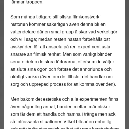
lämnar kroppen.
Som många tidigare stilistiska filmkonstverk i
historien kommer säkerligen även denna bli en
vattendelare där en smal grupp älskar vad verket gör
och vill säga; medan resten nästan förbehållslöst
avskyr den för att anspela på ren experimentlusta
snarare än filmisk renhet. Men som vanligt blir den
senare delen de stora förlorarna, eftersom de väljer
att sluta sina ögon och förbise det annorlunda och
otroligt vackra (även om det till stor del handlar om
sorg och upprepad process för att komma över den).
Men bakom det estetiska och alla experimenten finns
även någonting annat; banden mellan människor
som får dem att handla och hamna i trånga men ack
så intressanta situationer. Vilket bildar en enhetlig
och mästerlig cineastisk helhet när man korsbefruktar