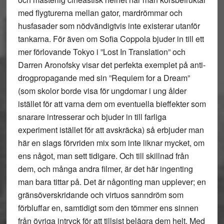
med flygturerna mellan gator, mardrömmar och
husfasader som nödvändigtvis inte existerar utanför
tankarna. För även om Sofia Coppola bjuder in till ett
mer förlovande Tokyo i ”Lost In Translation” och
Darren Aronofsky visar det perfekta exemplet på anti-
drogpropagande med sin ”Requiem for a Dream”
(som skolor borde visa för ungdomar i ung ålder
istället för att varna dem om eventuella bieffekter som
snarare intresserar och bjuder in till farliga
experiment istället för att avskräcka) så erbjuder man
här en slags förvriden mix som inte liknar mycket, om
ens något, man sett tidigare. Och till skillnad från
dem, och många andra filmer, är det här ingenting
man bara tittar på. Det är någonting man upplever; en
gränsöverskridande och virtuos sanndröm som
förbluffar en, samtidigt som den tömmer ens sinnen
från övriga intryck för att tillsist belägra dem helt. Med