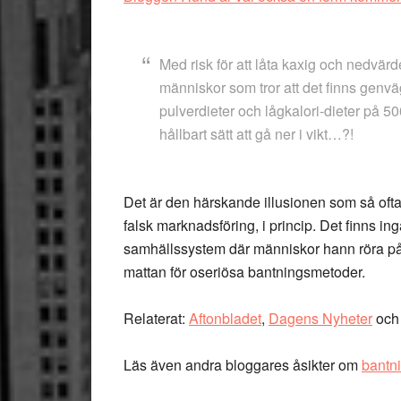
Med risk för att låta kaxig och nedvärd
människor som tror att det finns genväg
pulverdieter och lågkalori-dieter på 50
hållbart sätt att gå ner i vikt…?!
Det är den härskande illusionen som så ofta 
falsk marknadsföring, i princip. Det finns in
samhällssystem där människor hann röra på 
mattan för oseriösa bantningsmetoder.
Relaterat:
Aftonbladet
,
Dagens Nyheter
oc
Läs även andra bloggares åsikter om
bantn