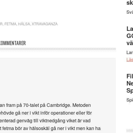
sk
Svä
OR
,
FETMA
,
HÄLSA
,
XTRAVAGANZA
La
G
vä
KOMMENTARER
La
Lä
Fi
Ne
Sp
Sp
n fram på 70-talet på Cambridge. Metoden
vde gå ner i vikt inför operationer eller för
enterad genväg till viktnedgång viket är vad
 fetma bör av hälsoskäl gå ner i vikt men kan ha