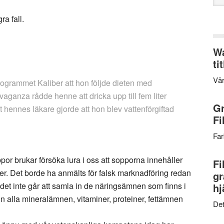
web
a fall.
Wa
ti
Vär
programmet Kaliber att hon följde dieten med
avaganza rådde henne att dricka upp till fem liter
Gr
hennes läkare gjorde att hon blev vattenförgiftad
Fi
Far
or brukar försöka lura i oss att sopporna innehåller
Fi
. Det borde ha anmälts för falsk marknadföring redan
gr
det inte går att samla in de näringsämnen som finns i
hj
 in alla mineralämnen, vitaminer, proteiner, fettämnen
Det