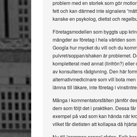
problem med en storlek som gör motion 
fett och kan därmed inte signalera ”mätt
kanske en psykolog, dietist och regelb
Företagsmodellen som byggts upp kring 
mängder av företag i hela världen som 
Googla hur mycket du vill och du kommer
pulvret/soppan/shaken är problemet. De s
kompletterat med annat (linfrön?) eller
av konsultens rådgivning. Den här for
alternativmedicinare som vill bota men 
lämna till läkare, inte företag i vinstintr
Många i kommentatorsfälten jämför des
dem som följt det i praktiken. Dessa få
exempel på vad som kan hända när krop
vilket får dietisten att kollapsa då hjärta
Nu till ”common sense” råden. Folk har