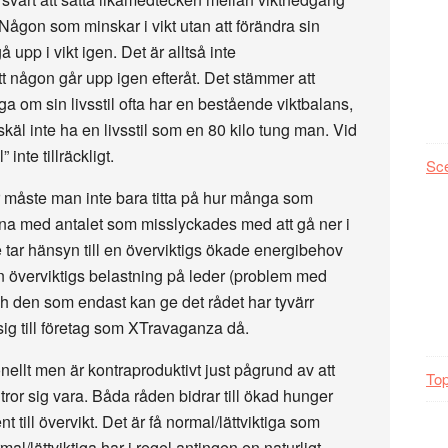
. Någon som minskar i vikt utan att förändra sin
 upp i vikt igen. Det är alltså inte
t någon går upp igen efteråt. Det stämmer att
a om sin livsstil ofta har en bestående viktbalans,
käl inte ha en livsstil som en 80 kilo tung man. Vid
 inte tillräckligt.
Sc
måste man inte bara titta på hur många som
na med antalet som misslyckades med att gå ner i
 tar hänsyn till en överviktigs ökade energibehov
n överviktigs belastning på leder (problem med
h den som endast kan ge det rådet har tyvärr
 sig till företag som XTravaganza då.
onellt men är kontraproduktivt just pågrund av att
Top
tror sig vara. Båda råden bidrar till ökad hunger
t till övervikt. Det är få normal/lättviktiga som
al/lättviktiga har i regel antingen en naturligt