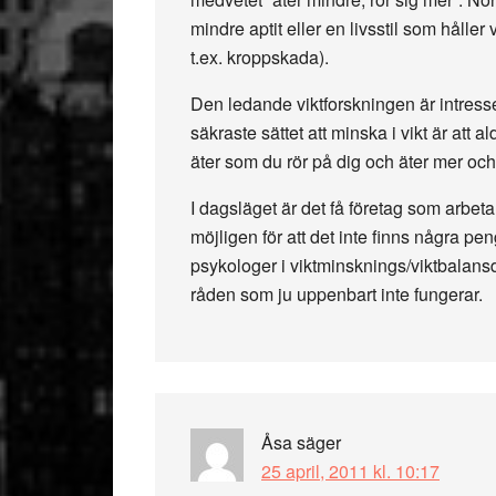
mindre aptit eller en livsstil som håller
t.ex. kroppskada).
Den ledande viktforskningen är intress
säkraste sättet att minska i vikt är att a
äter som du rör på dig och äter mer och 
I dagsläget är det få företag som arbe
möjligen för att det inte finns några pe
psykologer i viktminsknings/viktbala
råden som ju uppenbart inte fungerar.
Åsa
säger
25 april, 2011 kl. 10:17