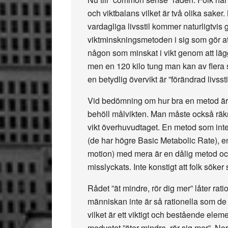
och viktbalans vilket är två olika saker
vardagliga livsstil kommer naturligtvis gå
viktminskningsmetoden i sig som gör at
någon som minskat i vikt genom att lägg
men en 120 kilo tung man kan av flera s
en betydlig övervikt är ”förändrad livsstil”
Vid bedömning om hur bra en metod är 
behöll målvikten. Man måste också räk
vikt överhuvudtaget. En metod som inte
(de har högre Basic Metabolic Rate), e
motion) med mera är en dålig metod oc
misslyckats. Inte konstigt att folk söker
Rådet ”ät mindre, rör dig mer” låter rati
människan inte är så rationella som de 
vilket är ett viktigt och bestående elemen
medvetet ”äter mindre, rör sig mer”. Norm