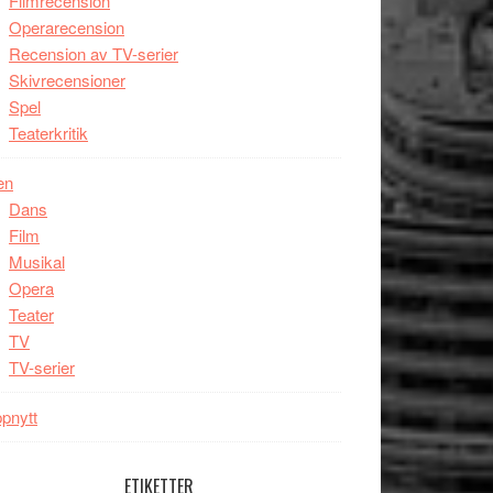
Filmrecension
Operarecension
Recension av TV-serier
Skivrecensioner
Spel
Teaterkritik
en
Dans
Film
Musikal
Opera
Teater
TV
TV-serier
pnytt
ETIKETTER