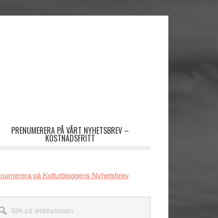
imärt
dofält
PRENUMERERA PÅ VÅRT NYHETSBREV –
KOSTNADSFRITT
numerera på Kulturbloggens Nyhetsbrev
k