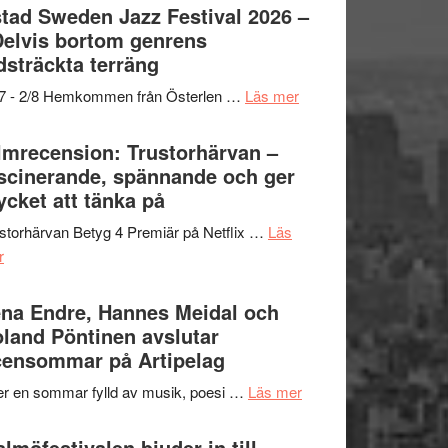
Det
tad Sweden Jazz Festival 2026 –
grönaste
Delvis bortom genrens
gräset
dsträckta terräng
–
om
/7 - 2/8 Hemkommen från Österlen …
Läs mer
en
Ystad
humoristisk
Sweden
lmrecension: Trustorhärvan –
och
Jazz
scinerande, spännande och ger
hjärtevarm
Festival
cket att tänka på
lättsam
2026
kompott
storhärvan Betyg 4 Premiär på Netflix …
Läs
–
om
r
I
Filmrecension:
Delvis
Trustorhärvan
na Endre, Hannes Meidal och
bortom
–
land Pöntinen avslutar
genrens
fascinerande,
ensommar på Artipelag
vidsträckta
spännande
terräng
om
er en sommar fylld av musik, poesi …
Läs mer
och
Lena
ger
Endre,
lmöfestivalen bjuder in till
mycket