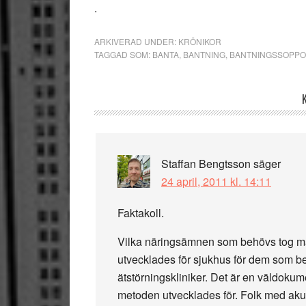
.
ARKIVERAD UNDER:
KRÖNIKOR
TAGGAD SOM:
BANTA
,
BANTNING
,
BANTNINGSSOPP
Läsarkommentarer
Staffan Bengtsson
säger
24 april, 2011 kl. 14:11
Faktakoll.
Vilka näringsämnen som behövs tog ma
utvecklades för sjukhus för dem som behö
ätstörningskliniker. Det är en väldokum
metoden utvecklades för. Folk med akut