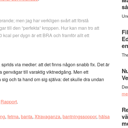
så
Un
erande; men jag har verkligen svårt att förstå
ar till den ”perfekta” kroppen. Hur kan man tro att
Fi
0 kcal per dygn är ett BRA och framför allt ett
Ed
en
Th
sprids via medier: att det finns någon snabb fix. Det är
Nu
ga genvägar till varaktig viktnedgång. Men ett
Ve
sig och ta hand om sig själva: det skulle dra undan
Den
me
h
Rapport
.
Re
vä
ing
,
fetma
,
banta
,
Xtravaganza
,
bantningssoppor
,
hälsa
m