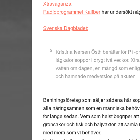
Xtravaganza
.
Radioprogrammet Kaliber
har undersökt någr
Svenska Dagbladet:
Kristina Iversen Östh berättar för P1-
lågkalorisoppor i drygt två veckor. Xtr
vatten om dagen, en mängd som enligt 
och hamnade medvetslös på akuten
Bantningsföretag som säljer sådana här sopp
alla näringsämnen som en människa behöver
för länge sedan. Vem som helst begriper att 
grönsaker och fisk och baljväxter, att samla
med mera som vi behöver.