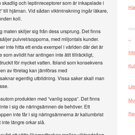
skadlig och leptinreceptorer som är inkapslade i
Här
” till hjärnan. Vid sådan viktminskning ingår läkare,
unden koll.
maten skiljer sig från dess ursprung. Det finns
..
säljer pulvret/sopporna, med miljontals kunder.
 inte hitta ett enda exempel i världen där det är
Int
om avlidit har antingen inte ätit tillräckligt,
 druckit för mycket vatten. Ibland som konsekvens
Kul
men av företag kan jämföras med
saknar egentlig utbildning. Vissa saker skall man
esse.
Lit
sutom produkten med ”vanlig soppa”. Det finns
Mu
r inte i sig de näringsämnen de behöver. Ett
Re
pen inte får i sig näringsämnerna är kaliumbrist
t inte längre orkar slå.
 svårt att sätta likamedtecken mellan viktnedgång