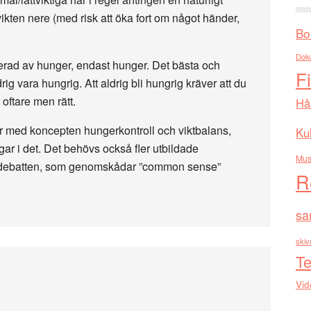
 vikten nere (med risk att öka fort om något händer,
Bo
Dok
erad av hunger, endast hunger. Det bästa och
F
ldrig vara hungrig. Att aldrig bli hungrig kräver att du
oftare men rätt.
Hå
tar med koncepten hungerkontroll och viktbalans,
Kul
ngar i det. Det behövs också fler utbildade
Mus
nsdebatten, som genomskådar ”common sense”
R
sa
skiv
Te
Vid