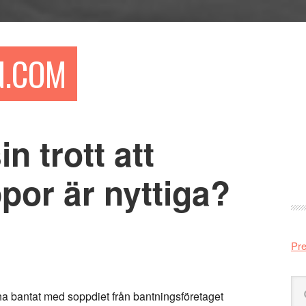
N.COM
n trott att
Pr
si
por är nyttiga?
Pre
Sö
t ha bantat med soppdiet från bantningsföretaget
på