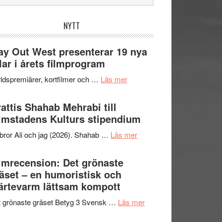
bplatsen
NYTT
y Out West presenterar 19 nya
tlar i årets filmprogram
om
ldspremiärer, kortfilmer och …
Läs mer
Way
Out
attis Shahab Mehrabi till
West
lmstadens Kulturs stipendium
presenterar
om
bror Ali och jag (2026). Shahab …
Läs mer
19
Grattis
nya
Shahab
lmrecension: Det grönaste
titlar
Mehrabi
äset – en humoristisk och
i
till
ärtevarm lättsam kompott
årets
Filmstadens
filmprogram
om
 grönaste gräset Betyg 3 Svensk …
Läs mer
Kulturs
Filmrecension:
stipendium