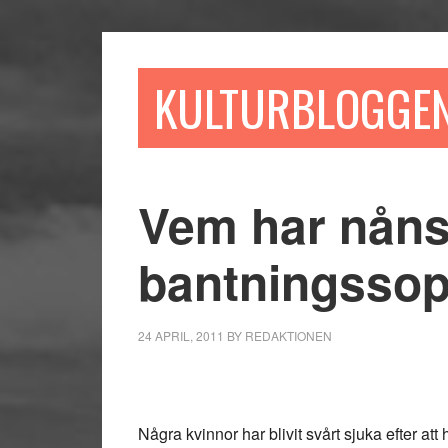
Hoppa
Hoppa
Hoppa
till
till
till
huvudinnehåll
det
sidfot
KULTURBLOGGE
primära
sidofältet
Vem har nånsi
bantningssop
24 APRIL, 2011
BY
REDAKTIONEN
Några kvinnor har blivit svårt sjuka efter at