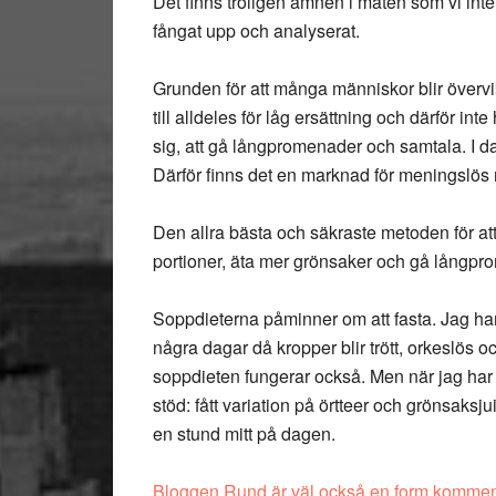
Det finns troligen ämnen i maten som vi in
fångat upp och analyserat.
Grunden för att många människor blir övervik
till alldeles för låg ersättning och därför inte
sig, att gå långpromenader och samtala. I da
Därför finns det en marknad för meningslös
Den allra bästa och säkraste metoden för att g
portioner, äta mer grönsaker och gå långpr
Soppdieterna påminner om att fasta. Jag har f
några dagar då kropper blir trött, orkeslös
soppdieten fungerar också. Men när jag har f
stöd: fått variation på örtteer och grönsaksju
en stund mitt på dagen.
Bloggen Rund är väl också en form komment