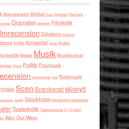
k
Böcker
Bokrecension
Deckare
Debaser
Dans
Dramaten
Filmkritik
umentär
ekonomi
ilmrecension
Göteborg
Hultsfred
indie
Konserter
rdrock
Kultur
Konst
Musik
turpolitik
Musikfestival
Medier
Politik
Popmusik
ikvideo
Opera
ecension
Rockmusik
recensioner
rock
Scen
skivnytt
Scenkonst
mhälle
Stockholm
Stockholms stadsteater
recension
Spotify
ater
Teaterkritik
tv
Teaterrecension
TV-serie
Way Out West
eo