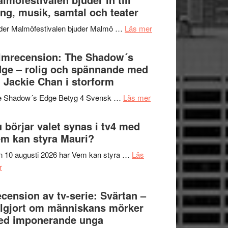
Hannes
ng, musik, samtal och teater
att
Meidal
tänka
om
der Malmöfestivalen bjuder Malmö …
Läs mer
och
på
Malmöfestivalen
Roland
bjuder
lmrecension: The Shadow´s
Pöntinen
in
ge – rolig och spännande med
avslutar
till
 Jackie Chan i storform
Scensommar
sång,
på
om
e Shadow´s Edge Betyg 4 Svensk …
Läs mer
musik,
Artipelag
Filmrecension:
samtal
The
 börjar valet synas i tv4 med
och
Shadow
m kan styra Mauri?
teater
´s
 10 augusti 2026 har Vem kan styra …
Läs
Edge
om
r
–
Nu
rolig
börjar
cension av tv-serie: Svärtan –
och
valet
lgjort om människans mörker
spännande
synas
ed imponerande unga
med
i