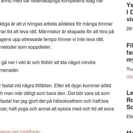
te ännu med vår vetenskapliga kompetens idag har
Ys
I 
vi
tiga är att vi tvingas arbeta alldeles för många timmar
29
 har tid att leva rätt. Människor är skapade för att röra på
gens upp-stressade tempo hinner vi inte leva rätt.
Fi
 metoder som soppdieter.
fa
my
å ner i vikt är och förblir att äta något mindre
Tru
omenader.
me
astat vid några tillfällen. Efter ett dygn kommer alltid
Le
 och man mår dåligt som bara den. Det bör vara så som
Ro
astat har jag gjort det på hälsokosthem och haft bra
Sc
icer, haft yoga och annat att syssla med och tid att sova
Eft
erar det inträffade
:
Ma