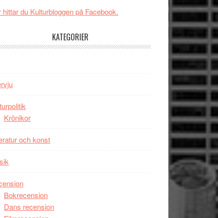
New
Toronto
 hittar du Kulturbloggen på Facebook.
Day
–
KATEGORIER
kan
vara
den
bästa
ervju
Spider-
Man
turpolitik
filmen
Krönikor
någonsin
teratur och konst
sik
cension
Bokrecension
Dans recension