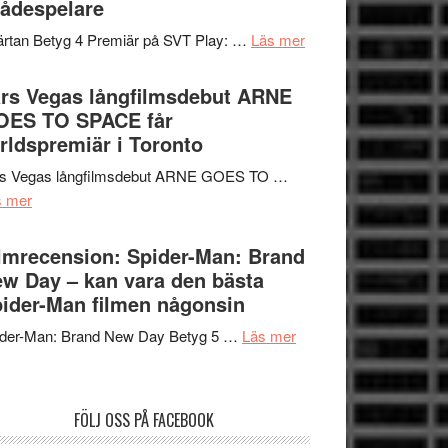
ådespelare
en
tv4
Jackie
om
rtan Betyg 4 Premiär på SVT Play: …
Läs mer
med
Chan
Recension
Vem
i
av
rs Vegas långfilmsdebut ARNE
kan
storform
tv-
OES TO SPACE får
styra
serie:
rldspremiär i Toronto
Mauri?
Svärtan
rs Vegas långfilmsdebut ARNE GOES TO …
–
om
s mer
välgjort
Lars
om
Vegas
lmrecension: Spider-Man: Brand
människans
långfilmsdebut
w Day – kan vara den bästa
mörker
ARNE
ider-Man filmen någonsin
med
GOES
imponerande
om
ider-Man: Brand New Day Betyg 5 …
Läs mer
TO
unga
Filmrecension:
SPACE
skådespelare
Spider-
får
Man:
världspremiär
FÖLJ OSS PÅ FACEBOOK
Brand
i