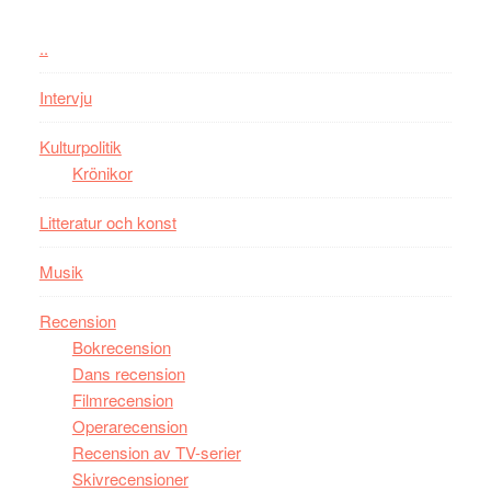
Chan
kan
i
styra
..
storform
Mauri?
Intervju
Kulturpolitik
Krönikor
Litteratur och konst
Musik
Recension
Bokrecension
Dans recension
Filmrecension
Operarecension
Recension av TV-serier
Skivrecensioner