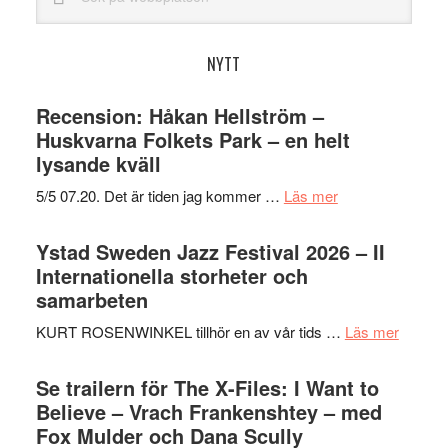
på
webbplatsen
NYTT
Recension: Håkan Hellström –
Huskvarna Folkets Park – en helt
lysande kväll
om
5/5 07.20. Det är tiden jag kommer …
Läs mer
Recension:
Håkan
Ystad Sweden Jazz Festival 2026 – II
Hellström
Internationella storheter och
–
samarbeten
Huskvarna
om
KURT ROSENWINKEL tillhör en av vår tids …
Läs mer
Folkets
Ystad
Park
Swede
Se trailern för The X-Files: I Want to
–
Jazz
Believe – Vrach Frankenshtey – med
en
Festiva
Fox Mulder och Dana Scully
helt