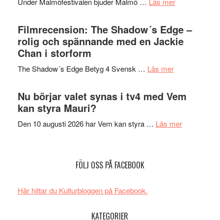
om
Under Malmöfestivalen bjuder Malmö …
Läs mer
och
på
Malmöfestiva
Roland
bjuder
Filmrecension: The Shadow´s Edge –
Pöntinen
in
rolig och spännande med en Jackie
avslutar
till
Chan i storform
Scensommar
sång,
på
om
The Shadow´s Edge Betyg 4 Svensk …
Läs mer
musik,
Artipelag
Filmrecension
samtal
The
Nu börjar valet synas i tv4 med Vem
och
Shadow
kan styra Mauri?
teater
´s
om
Den 10 augusti 2026 har Vem kan styra …
Läs mer
Edge
Nu
–
börjar
rolig
valet
och
FÖLJ OSS PÅ FACEBOOK
synas
spännande
i
med
Här hittar du Kulturbloggen på Facebook.
tv4
en
med
Jackie
KATEGORIER
Vem