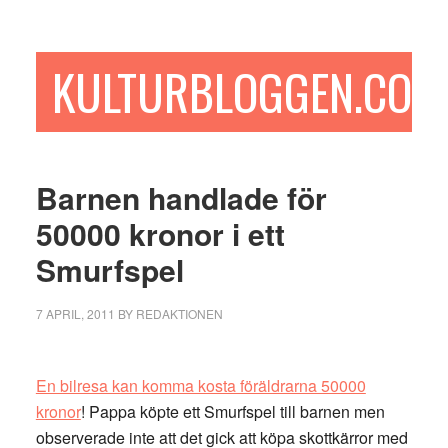
Hoppa
Hoppa
Hoppa
till
till
till
huvudinnehåll
det
sidfot
KULTURBLOGGEN.COM
primära
sidofältet
Barnen handlade för
50000 kronor i ett
Smurfspel
7 APRIL, 2011
BY
REDAKTIONEN
En bilresa kan komma kosta föräldrarna 50000
kronor
! Pappa köpte ett Smurfspel till barnen men
observerade inte att det gick att köpa skottkärror med