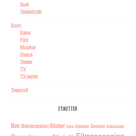
Spel
Teaterkritik
Scen
Dans
Film
Musikal
Opera
Teater
TV
TV-serier
Toppnytt
ETIKETTER
Bok
Böcker
Bokrecension
Deckare
Debaser
Dokumentär
Dans
Filmrecension