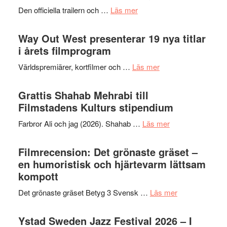
2026
lysande
om
Den officiella trailern och …
Läs mer
–
kväll
Se
II
trailern
Way Out West presenterar 19 nya titlar
Internat
för
i årets filmprogram
storhet
The
och
om
Världspremiärer, kortfilmer och …
Läs mer
X-
samarb
Way
Files:
Out
Grattis Shahab Mehrabi till
I
West
Filmstadens Kulturs stipendium
Want
presenterar
to
om
Farbror Ali och jag (2026). Shahab …
Läs mer
19
Believe
Grattis
nya
–
Shahab
Filmrecension: Det grönaste gräset –
titlar
Vrach
Mehrabi
en humoristisk och hjärtevarm lättsam
i
Frankenshtey
till
kompott
årets
–
Filmstadens
filmprogram
med
om
Det grönaste gräset Betyg 3 Svensk …
Läs mer
Kulturs
Fox
Filmrecension:
stipendium
Mulder
Det
Ystad Sweden Jazz Festival 2026 – I