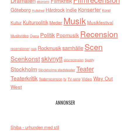
Dramaten
Filmkritik
ekonomi
indie
Konserter
Göteborg
Hårdrock
Konst
Hultsfred
Musik
Kulturpolitik
Musikfestival
Kultur
Medier
Recension
Politik
Popmusik
Musikvideo
Opera
Scen
samhälle
Rockmusik
recensioner
rock
skivnytt
Scenkonst
skivrecension
Spotify
Teater
Stockholm
Stockholms stadsteater
Teaterkritik
Way Out
tv
Video
Teaterrecension
TV-serie
West
ANNONSER
Shiba - urhunden med stil