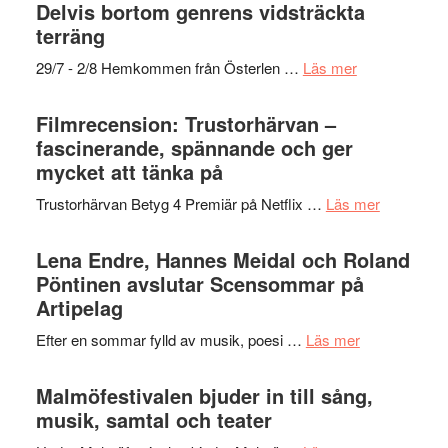
och
grönaste
Delvis bortom genrens vidsträckta
Dana
gräset
terräng
Scully
–
om
29/7 - 2/8 Hemkommen från Österlen …
Läs mer
en
Ystad
humoristisk
Sweden
Filmrecension: Trustorhärvan –
och
Jazz
fascinerande, spännande och ger
hjärtevarm
Festival
mycket att tänka på
lättsam
2026
kompott
om
Trustorhärvan Betyg 4 Premiär på Netflix …
Läs mer
–
Filmrecens
I
Trustorhä
Lena Endre, Hannes Meidal och Roland
Delvis
–
Pöntinen avslutar Scensommar på
bortom
fascineran
Artipelag
genrens
spännand
vidsträckta
om
Efter en sommar fylld av musik, poesi …
Läs mer
och
terräng
Lena
ger
Endre,
Malmöfestivalen bjuder in till sång,
mycket
Hannes
musik, samtal och teater
att
Meidal
tänka