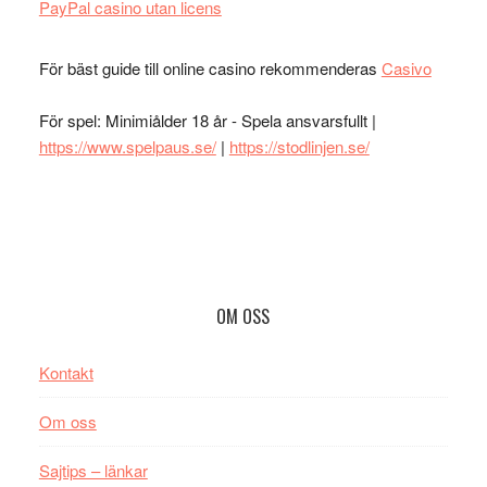
PayPal casino utan licens
För bäst guide till online casino rekommenderas
Casivo
För spel: Minimiålder 18 år - Spela ansvarsfullt |
https://www.spelpaus.se/
|
https://stodlinjen.se/
Footer
OM OSS
Kontakt
Om oss
Sajtips – länkar