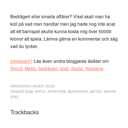
Bedrägeri eller smarta affärer? Visst skall man ha
koll på vad man handlar men jag hade nog inte anat
att ett barnspel skulle kunna kosta mig över 50000
kronor att spela. Lämna gärna en kommentar och säg
vad du tycker.
Intressant?
Läs även andra bloggares åsikter om
Smurf
,
Metro
,
bedrägeri
,
spel
,
Apple
,
Appstore
ARKIVERAD UNDER:
SCEN
TAGGAD SOM:
APPLE
,
APPSTORE
,
BEDRÄGERI
,
METRO
,
SMURF
,
SPEL
Läsarkommentarer
Trackbacks