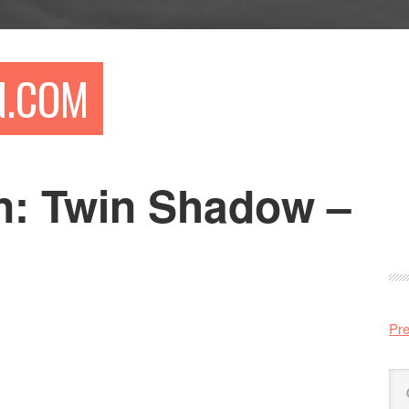
N.COM
n: Twin Shadow –
Pr
si
Pre
Sö
på