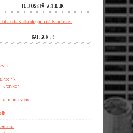
och
FÖLJ OSS PÅ FACEBOOK
någonsin
energi
när
 hittar du Kulturbloggen på Facebook.
legendarisk
100-
KATEGORIER
åring
firas
–
Wayne
ervju
Tucker
hyllar
turpolitik
Miles
Krönikor
Davis
på
teratur och konst
Utopia
sik
cension