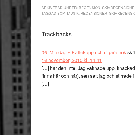
ARKIVERAD UNDER:
RECENSION
,
SKIVRECENSIONE
TAGGAD SOM:
MUSIK
,
RECENSIONER
,
SKIVRECENSI
Läsarkommentarer
Trackbacks
06. Min dag « Kaffekopp och cigarettrök
skr
16 november, 2010 kl. 14:41
[…] har den inte. Jag vaknade upp, knackade 
finns här och här), sen satt jag och stirrade 
[…]