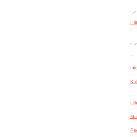
Här
..
Int
Kul
Lit
Mu
Re