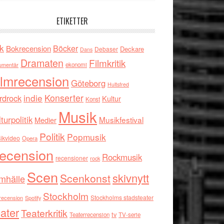
ETIKETTER
k
Böcker
Bokrecension
Deckare
Debaser
Dans
Dramaten
Filmkritik
umentär
ekonomi
ilmrecension
Göteborg
Hultsfred
indie
Konserter
rdrock
Kultur
Konst
Musik
turpolitik
Musikfestival
Medier
Politik
Popmusik
ikvideo
Opera
ecension
Rockmusik
recensioner
rock
Scen
skivnytt
Scenkonst
mhälle
Stockholm
Stockholms stadsteater
recension
Spotify
ater
Teaterkritik
tv
Teaterrecension
TV-serie