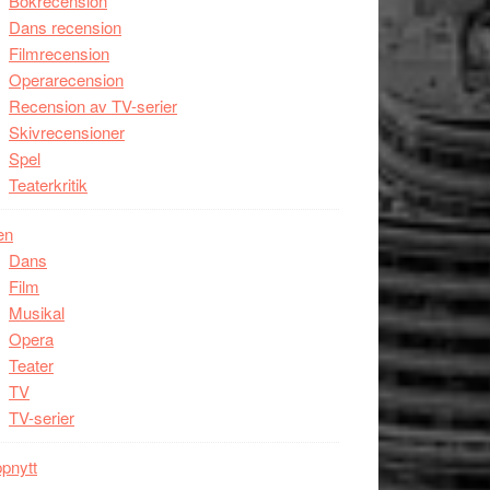
Bokrecension
Dans recension
Filmrecension
Operarecension
Recension av TV-serier
Skivrecensioner
Spel
Teaterkritik
en
Dans
Film
Musikal
Opera
Teater
TV
TV-serier
pnytt