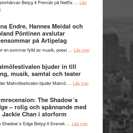
storhärvan Betyg 4 Premiär på Netflix …
Läs
–
om
r
I
Filmrecension:
Delvis
Trustorhärvan
na Endre, Hannes Meidal och
bortom
–
land Pöntinen avslutar
genrens
fascinerande,
ensommar på Artipelag
vidsträckta
spännande
terräng
om
er en sommar fylld av musik, poesi …
Läs mer
och
Lena
ger
Endre,
lmöfestivalen bjuder in till
mycket
Hannes
ng, musik, samtal och teater
att
Meidal
tänka
om
der Malmöfestivalen bjuder Malmö …
Läs mer
och
på
Malmöfestivalen
Roland
bjuder
lmrecension: The Shadow´s
Pöntinen
in
ge – rolig och spännande med
avslutar
till
 Jackie Chan i storform
Scensommar
sång,
på
om
e Shadow´s Edge Betyg 4 Svensk …
Läs mer
musik,
Artipelag
Filmrecension:
samtal