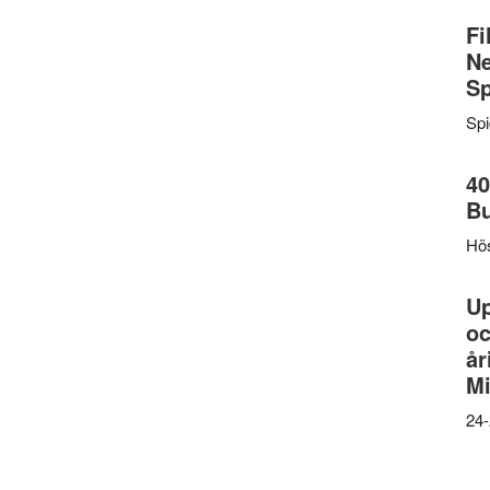
Fi
Ne
Sp
Sp
40
B
Hös
U
oc
år
Mi
24-