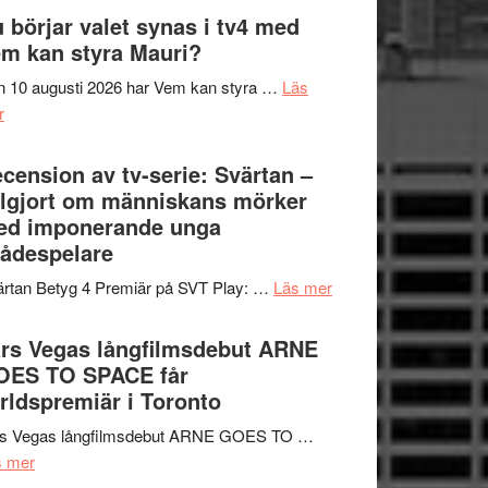
The
 börjar valet synas i tv4 med
och
Shadow
m kan styra Mauri?
teater
´s
 10 augusti 2026 har Vem kan styra …
Läs
Edge
om
r
–
Nu
rolig
börjar
cension av tv-serie: Svärtan –
och
valet
lgjort om människans mörker
spännande
synas
ed imponerande unga
med
i
ådespelare
en
tv4
Jackie
om
rtan Betyg 4 Premiär på SVT Play: …
Läs mer
med
Chan
Recension
Vem
i
av
rs Vegas långfilmsdebut ARNE
kan
storform
tv-
OES TO SPACE får
styra
serie:
rldspremiär i Toronto
Mauri?
Svärtan
rs Vegas långfilmsdebut ARNE GOES TO …
–
om
s mer
välgjort
Lars