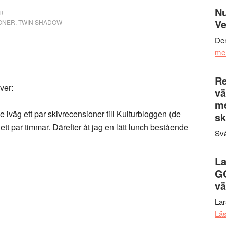
Nu
R
Ve
ONER
,
TWIN SHADOW
Den
me
Re
iver:
vä
m
iväg ett par skivrecensioner till Kulturbloggen (de
sk
i ett par timmar. Därefter åt jag en lätt lunch bestående
Svä
La
G
vä
La
Lä