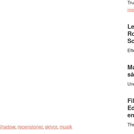
Tru
me
Le
Ro
Sc
Eft
Ma
så
Un
Fi
Ed
en
Th
Shadow
,
recensioner
,
skivor
,
musik