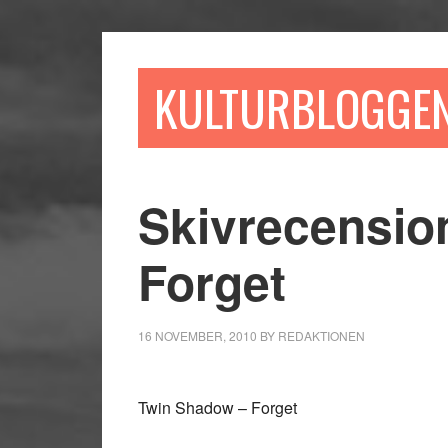
Hoppa
Hoppa
Hoppa
till
till
till
huvudinnehåll
det
sidfot
KULTURBLOGGE
primära
sidofältet
Skivrecensio
Forget
16 NOVEMBER, 2010
BY
REDAKTIONEN
Twin Shadow – Forget