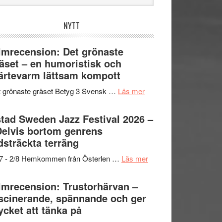
bplatsen
NYTT
lmrecension: Det grönaste
äset – en humoristisk och
ärtevarm lättsam kompott
om
 grönaste gräset Betyg 3 Svensk …
Läs mer
Filmrecension:
Det
tad Sweden Jazz Festival 2026 –
grönaste
Delvis bortom genrens
gräset
dsträckta terräng
–
om
/7 - 2/8 Hemkommen från Österlen …
Läs mer
en
Ystad
humoristisk
Sweden
lmrecension: Trustorhärvan –
och
Jazz
scinerande, spännande och ger
hjärtevarm
Festival
cket att tänka på
lättsam
2026
kompott