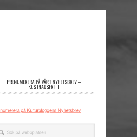
imärt
dofält
PRENUMERERA PÅ VÅRT NYHETSBREV –
KOSTNADSFRITT
numerera på Kulturbloggens Nyhetsbrev
k