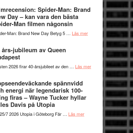
om
Vegas
lmrecension: Spider-Man: Brand
människans
långfilmsdebut
w Day – kan vara den bästa
mörker
ARNE
ider-Man filmen någonsin
med
GOES
imponerande
om
ider-Man: Brand New Day Betyg 5 …
Läs mer
TO
unga
Filmrecension:
SPACE
skådespelare
Spider-
 års-jubileum av Queen
får
Man:
udapest
världspremiär
Brand
i
om
ten 2026 firar 40-årsjubileet av den …
Läs mer
New
Toronto
40
Day
års-
ppseendeväckande spännvidd
–
jubileum
h energi när legendarisk 100-
kan
av
ing firas – Wayne Tucker hyllar
vara
Queen
les Davis på Utopia
den
Budapest
bästa
om
25/7 2026 Utopia i Göteborg Får …
Läs mer
Spider-
Uppseendeväckande
Man
spännvidd
filmen