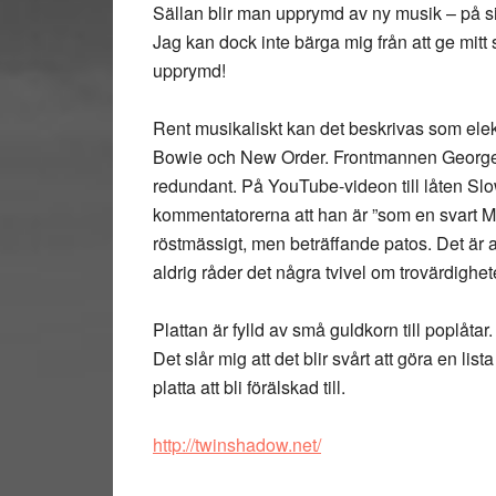
Sällan blir man upprymd av ny musik – på sin
Jag kan dock inte bärga mig från att ge mitt
upprymd!
Rent musikaliskt kan det beskrivas som elek
Bowie och New Order. Frontmannen George Le
redundant. På YouTube-videon till låten Slow
kommentatorerna att han är ”som en svart Mo
röstmässigt, men beträffande patos. Det är 
aldrig råder det några tvivel om trovärdighet
Plattan är fylld av små guldkorn till poplåt
Det slår mig att det blir svårt att göra en lis
platta att bli förälskad till.
http://twinshadow.net/