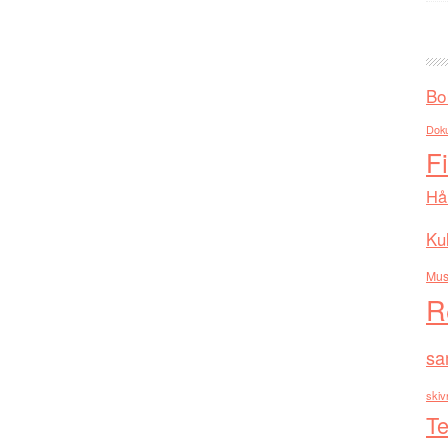
Bo
Dok
F
Hå
Kul
Mus
R
sa
skiv
Te