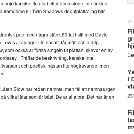
 höjd kanske lite glad eller åtminstone inte äcklad.
web
 slutomdöme till Twin Shadows debutplatta: jag blir
Fi
tronisk pop med några stänk 80-tal i stil med David
gr
wis Jr sjunger lite nasalt, lågmält och aldrig
hj
, som också är första singeln ut plattan, skriver en av
Det
rrissey”. Träffande beskrivning, kanske inte
allvarsamt och poetisk, nästan lite högtravande, men
Ys
en.
I 
vi
ar. Låten Slow har redan nämnts, men tål att nämnas igen.
29
ta på vilka låtar som är bäst. De är alla bra. Det här är en
Fi
fa
my