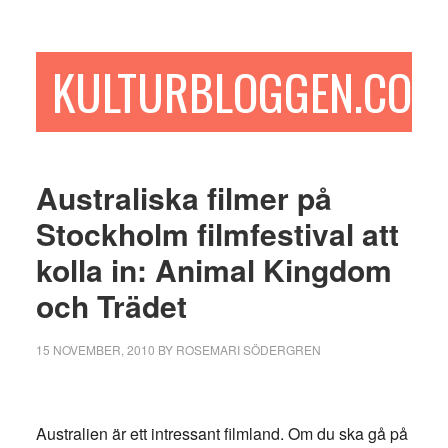
Hoppa
Hoppa
Hoppa
till
till
till
huvudinnehåll
det
sidfot
KULTURBLOGGEN.COM
primära
sidofältet
Australiska filmer på
Stockholm filmfestival att
kolla in: Animal Kingdom
och Trädet
15 NOVEMBER, 2010
BY
ROSEMARI SÖDERGREN
Australien är ett intressant filmland. Om du ska gå på