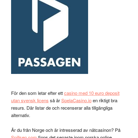
För den som letar efter ett
casino med 10 euro deposit
utan svensk licens
så är
SpelaCasino.io
en riktigt bra
resurs. Där listar de och recenserar alla tillgängliga
alternativ.
Är du från Norge och är intresserad av nätcasinon? På
Spillsen.com
finns det senaste inom norska online