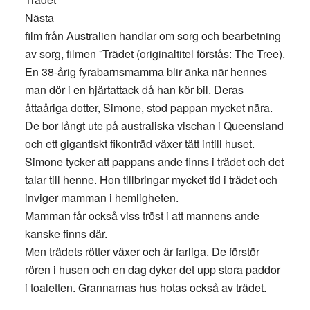
Nästa
film från Australien handlar om sorg och bearbetning
av sorg, filmen ”Trädet (originaltitel förstås: The Tree).
En 38-årig fyrabarnsmamma blir änka när hennes
man dör i en hjärtattack då han kör bil. Deras
åttaåriga dotter, Simone, stod pappan mycket nära.
De bor långt ute på australiska vischan i Queensland
och ett gigantiskt fikonträd växer tätt intill huset.
Simone tycker att pappans ande finns i trädet och det
talar till henne. Hon tillbringar mycket tid i trädet och
inviger mamman i hemligheten.
Mamman får också viss tröst i att mannens ande
kanske finns där.
Men trädets rötter växer och är farliga. De förstör
rören i husen och en dag dyker det upp stora paddor
i toaletten. Grannarnas hus hotas också av trädet.