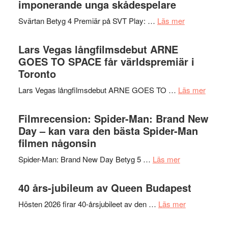
imponerande unga skådespelare
spännande
i
med
om
Svärtan Betyg 4 Premiär på SVT Play: …
Läs mer
tv4
en
Recension
med
Jackie
av
Lars Vegas långfilmsdebut ARNE
Vem
Chan
tv-
GOES TO SPACE får världspremiär i
kan
i
serie:
Toronto
styra
storform
Svärtan
Mauri?
om
Lars Vegas långfilmsdebut ARNE GOES TO …
Läs mer
–
Lars
välgjort
Vegas
Filmrecension: Spider-Man: Brand New
om
långfi
Day – kan vara den bästa Spider-Man
människans
ARNE
filmen någonsin
mörker
GOES
med
om
Spider-Man: Brand New Day Betyg 5 …
Läs mer
TO
imponerande
Filmrecension
SPAC
unga
Spider-
40 års-jubileum av Queen Budapest
får
skådespelar
Man:
världs
om
Hösten 2026 firar 40-årsjubileet av den …
Läs mer
Brand
i
40
New
Toront
års-