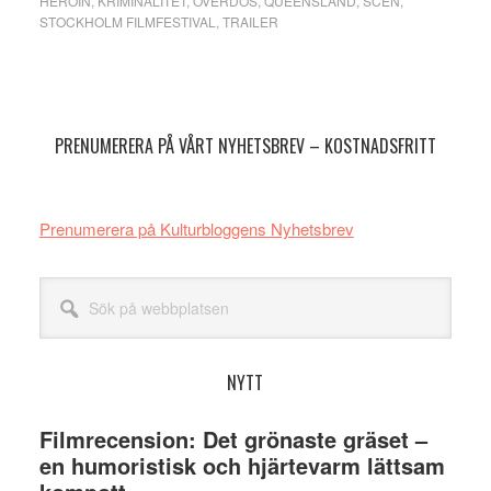
HEROIN
,
KRIMINALITET
,
ÖVERDOS
,
QUEENSLAND
,
SCEN
,
STOCKHOLM FILMFESTIVAL
,
TRAILER
Primärt
sidofält
PRENUMERERA PÅ VÅRT NYHETSBREV – KOSTNADSFRITT
Prenumerera på Kulturbloggens Nyhetsbrev
Sök
på
webbplatsen
NYTT
Filmrecension: Det grönaste gräset –
en humoristisk och hjärtevarm lättsam