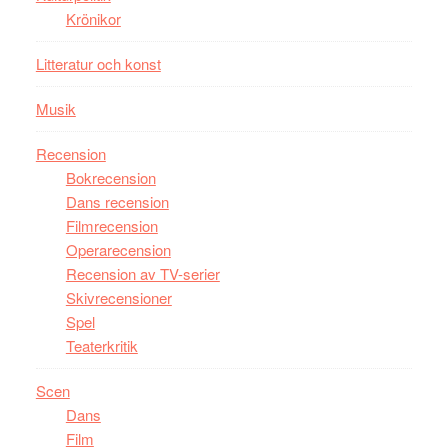
Krönikor
Davis
på
Litteratur och konst
Utopia
Musik
Recension
Bokrecension
Dans recension
Filmrecension
Operarecension
Recension av TV-serier
Skivrecensioner
Spel
Teaterkritik
Scen
Dans
Film