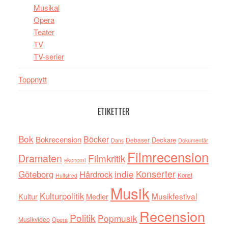
Musikal
Opera
Teater
TV
TV-serier
Toppnytt
ETIKETTER
Bok
Böcker
Bokrecension
Deckare
Debaser
Dokumentär
Dans
Filmrecension
Dramaten
Filmkritik
ekonomi
indie
Konserter
Göteborg
Hårdrock
Konst
Hultsfred
Musik
Kulturpolitik
Musikfestival
Kultur
Medier
Recension
Politik
Popmusik
Musikvideo
Opera