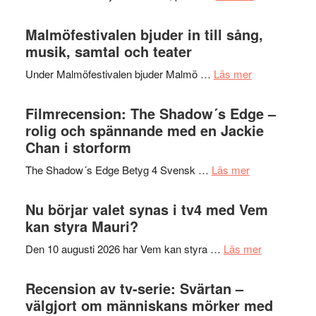
terräng
Lena
ger
Endre,
Malmöfestivalen bjuder in till sång,
mycket
Hannes
musik, samtal och teater
att
Meidal
tänka
om
Under Malmöfestivalen bjuder Malmö …
Läs mer
och
på
Malmöfestiva
Roland
bjuder
Filmrecension: The Shadow´s Edge –
Pöntinen
in
rolig och spännande med en Jackie
avslutar
till
Chan i storform
Scensommar
sång,
på
om
The Shadow´s Edge Betyg 4 Svensk …
Läs mer
musik,
Artipelag
Filmrecension
samtal
The
Nu börjar valet synas i tv4 med Vem
och
Shadow
kan styra Mauri?
teater
´s
om
Den 10 augusti 2026 har Vem kan styra …
Läs mer
Edge
Nu
–
börjar
Recension av tv-serie: Svärtan –
rolig
valet
välgjort om människans mörker med
och
synas