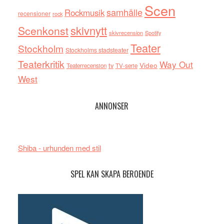
Scen
samhälle
Rockmusik
recensioner
rock
skivnytt
Scenkonst
skivrecension
Spotify
Teater
Stockholm
Stockholms stadsteater
Teaterkritik
Way Out
tv
Video
Teaterrecension
TV-serie
West
ANNONSER
Shiba - urhunden med stil
SPEL KAN SKAPA BEROENDE