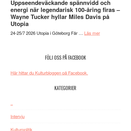
Uppseendeväckande spännvidd och
Day
jubileum
energi när legendarisk 100-åring firas –
–
av
Wayne Tucker hyllar Miles Davis på
kan
Queen
Utopia
vara
Budapest
den
om
24-25/7 2026 Utopia i Göteborg Får …
Läs mer
bästa
Uppseendeväck
Spider-
spännvidd
Man
och
FÖLJ OSS PÅ FACEBOOK
filmen
energi
någonsin
när
Här hittar du Kulturbloggen på Facebook.
legendarisk
100-
KATEGORIER
åring
firas
–
..
Wayne
Intervju
Tucker
hyllar
Kulturpolitik
Miles