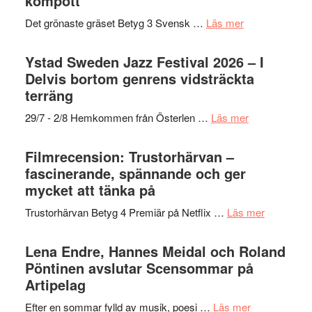
kompott
om
Det grönaste gräset Betyg 3 Svensk …
Läs mer
Filmrecension:
Det
Ystad Sweden Jazz Festival 2026 – I
grönaste
Delvis bortom genrens vidsträckta
gräset
terräng
–
om
29/7 - 2/8 Hemkommen från Österlen …
Läs mer
en
Ystad
humoristisk
Sweden
Filmrecension: Trustorhärvan –
och
Jazz
fascinerande, spännande och ger
hjärtevarm
Festival
mycket att tänka på
lättsam
2026
kompott
om
Trustorhärvan Betyg 4 Premiär på Netflix …
Läs mer
–
Filmrecens
I
Trustorhä
Lena Endre, Hannes Meidal och Roland
Delvis
–
Pöntinen avslutar Scensommar på
bortom
fascineran
Artipelag
genrens
spännand
vidsträckta
om
Efter en sommar fylld av musik, poesi …
Läs mer
och