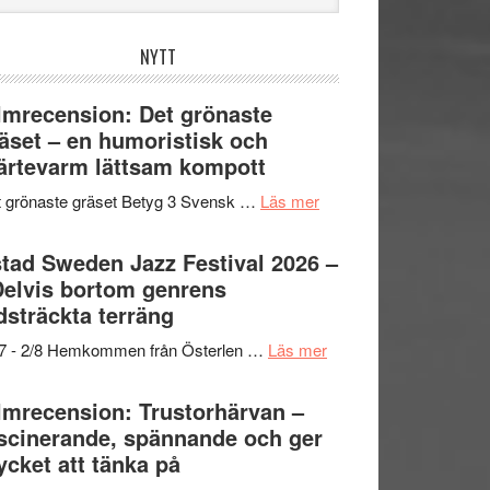
bplatsen
NYTT
lmrecension: Det grönaste
äset – en humoristisk och
ärtevarm lättsam kompott
om
 grönaste gräset Betyg 3 Svensk …
Läs mer
Filmrecension:
Det
tad Sweden Jazz Festival 2026 –
grönaste
Delvis bortom genrens
gräset
dsträckta terräng
–
om
/7 - 2/8 Hemkommen från Österlen …
Läs mer
en
Ystad
humoristisk
Sweden
lmrecension: Trustorhärvan –
och
Jazz
scinerande, spännande och ger
hjärtevarm
Festival
cket att tänka på
lättsam
2026
kompott