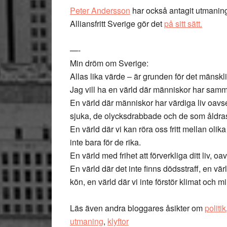
Peter Andersson
har också antagit utmanin
Alliansfritt Sverige gör det
på sitt sätt.
—-
Min dröm om Sverige:
Allas lika värde – är grunden för det mänskl
Jag vill ha en värld där människor har sam
En värld där människor har värdiga liv oavset
sjuka, de olycksdrabbade och de som åldra
En värld där vi kan röra oss fritt mellan olika
inte bara för de rika.
En värld med frihet att förverkliga ditt liv, o
En värld där det inte finns dödsstraff, en vär
kön, en värld där vi inte förstör klimat och mi
Läs även andra bloggares åsikter om
politik
utmaning
,
klyftor