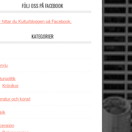
och
FÖLJ OSS PÅ FACEBOOK
någonsin
energi
när
 hittar du Kulturbloggen på Facebook.
legendarisk
100-
KATEGORIER
åring
firas
–
Wayne
ervju
Tucker
hyllar
turpolitik
Miles
Krönikor
Davis
på
teratur och konst
Utopia
sik
cension