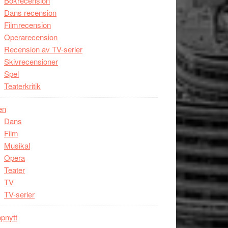
Bokrecension
Dans recension
Filmrecension
Operarecension
Recension av TV-serier
Skivrecensioner
Spel
Teaterkritik
en
Dans
Film
Musikal
Opera
Teater
TV
TV-serier
pnytt