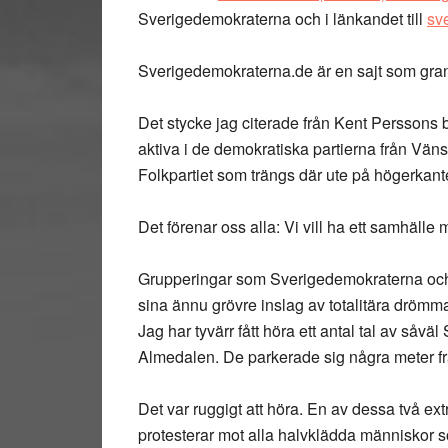
Sverigedemokraterna och i länkandet till
sv
Sverigedemokraterna.de är en sajt som gra
Det stycke jag citerade från Kent Perssons bl
aktiva i de demokratiska partierna från Vänst
Folkpartiet som trängs där ute på högerkante
Det förenar oss alla: Vi vill ha ett samhäl
Grupperingar som Sverigedemokraterna och f
sina ännu grövre inslag av totalitära drömmar
Jag har tyvärr fått höra ett antal tal av så
Almedalen. De parkerade sig några meter fr
Det var ruggigt att höra. En av dessa två e
protesterar mot alla halvklädda människor s