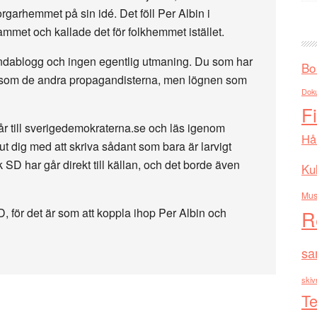
garhemmet på sin idé. Det föll Per Albin i
met och kallade det för folkhemmet istället.
gandablogg och ingen egentlig utmaning. Du som har
Bo
isk som de andra propagandisterna, men lögnen som
Dok
F
år till sverigedemokraterna.se och läs igenom
Hå
 dig med att skriva sådant som bara är larvigt
ik SD har går direkt till källan, och det borde även
Kul
Mus
 för det är som att koppla ihop Per Albin och
R
sa
skiv
Te