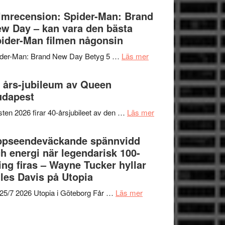
om
Vegas
lmrecension: Spider-Man: Brand
människans
långfilmsdebut
w Day – kan vara den bästa
mörker
ARNE
ider-Man filmen någonsin
med
GOES
imponerande
om
ider-Man: Brand New Day Betyg 5 …
Läs mer
TO
unga
Filmrecension:
SPACE
skådespelare
Spider-
 års-jubileum av Queen
får
Man:
udapest
världspremiär
Brand
i
om
ten 2026 firar 40-årsjubileet av den …
Läs mer
New
Toronto
40
Day
års-
ppseendeväckande spännvidd
–
jubileum
h energi när legendarisk 100-
kan
av
ing firas – Wayne Tucker hyllar
vara
Queen
les Davis på Utopia
den
Budapest
bästa
om
25/7 2026 Utopia i Göteborg Får …
Läs mer
Spider-
Uppseendeväckande
Man
spännvidd
filmen