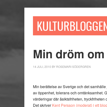
Hoppa
Hoppa
Hoppa
till
till
till
huvudinnehåll
det
sidfot
KULTURBLOGGE
primära
sidofältet
Min dröm om 
14 JULI, 2010
BY
ROSEMARI SÖDERGREN
Min berättelse av Sverige och det samhälle j
av öppenhet, tolerans och omtänksamhet. Gi
värderingar där åsiktsfriheten, tryckfriheten
Det skriver
Kent Persson (moderat) i ett blo