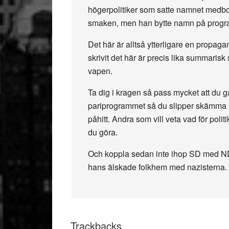
högerpolitiker som satte namnet medbor
smaken, men han bytte namn på program
Det här är alltså ytterligare en propa
skrivit det här är precis lika summar
vapen.
Ta dig i kragen så pass mycket att du g
pariprogrammet så du slipper skämma ut
påhitt. Andra som vill veta vad för polit
du göra.
Och koppla sedan inte ihop SD med ND,
hans älskade folkhem med nazisterna.
Trackbacks