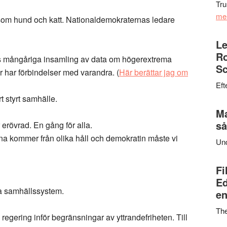
Tru
me
 som hund och katt. Nationaldemokraternas ledare
Le
Ro
ns mångåriga insamling av data om högerextrema
Sc
er har förbindelser med varandra. (
Här berättar jag om
Eft
rt styrt samhälle.
Ma
så
erövrad. En gång för alla.
erna kommer från olika håll och demokratin måste vi
Un
Fi
Ed
na samhällssystem.
en
Th
 regering inför begränsningar av yttrandefriheten. Till