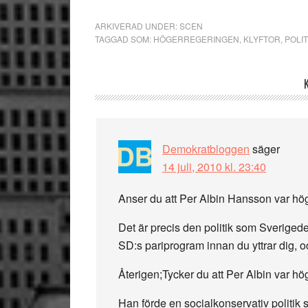
ARKIVERAD UNDER:
SCEN
TAGGAD SOM:
HÖGERREGERINGEN
,
KLYFTOR
,
POLIT
Läsarkommentarer
Demokratbloggen
säger
14 juli, 2010 kl. 23:40
Anser du att Per Albin Hansson var h
Det är precis den politik som Sverigedem
SD:s pariprogram innan du yttrar dig, 
Återigen;Tycker du att Per Albin var h
Han förde en socialkonservativ politik 