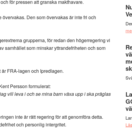
e och för pressen att granska makthavare.
Nu
Ve
nte övervakas. Den som övervakas är inte fri och
Den
me
erextrema grupperna, för redan den högerregering vi
Re
 av samhället som minskar yttrandefriheten och som
vä
m
sk
t är FRA-lagen och Ipredlagen.
Svä
Kent Persson formulerat:
La
ag vill leva i och se mina barn växa upp i ska präglas
G
vä
ngen inte är rätt regering för att genomföra detta.
La
frihet och personlig intergritet.
Lä