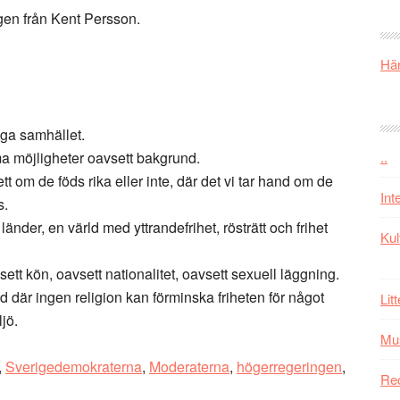
gen från Kent Persson.
Här
iga samhället.
ma möjligheter oavsett bakgrund.
..
t om de föds rika eller inte, där det vi tar hand om de
Int
s.
 länder, en värld med yttrandefrihet, rösträtt och frihet
Kul
avsett kön, oavsett nationalitet, oavsett sexuell läggning.
ld där ingen religion kan förminska friheten för något
Lit
ljö.
Mu
,
Sverigedemokraterna
,
Moderaterna
,
högerregeringen
,
Re