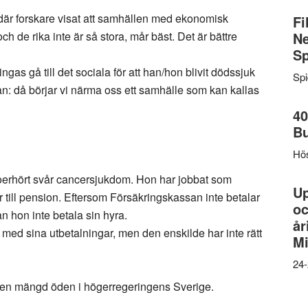
 där forskare visat att samhällen med ekonomisk
Fi
och de rika inte är så stora, mår bäst. Det är bättre
Ne
Sp
ngas gå till det sociala för att han/hon blivit dödssjuk
Sp
an: då börjar vi närma oss ett samhälle som kan kallas
40
B
Hös
 oerhört svår cancersjukdom. Hon har jobbat som
U
ar till pension. Eftersom Försäkringskassan inte betalar
oc
an hon inte betala sin hyra.
år
a med sina utbetalningar, men den enskilde har inte rätt
Mi
24-
en mängd öden i högerregeringens Sverige.