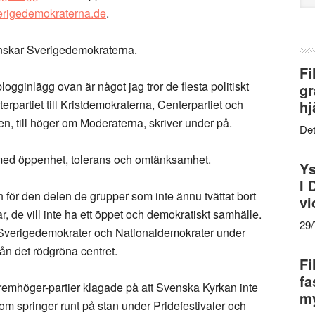
web
erigedemokraterna.de
.
nskar Sverigedemokraterna.
Fi
ogginlägg ovan är något jag tror de flesta politiskt
gr
erpartiet till Kristdemokraterna, Centerpartiet och
hj
n, till höger om Moderaterna, skriver under på.
Det
le med öppenhet, tolerans och omtänksamhet.
Ys
I 
ör den delen de grupper som inte ännu tvättat bort
vi
, de vill inte ha ett öppet och demokratiskt samhälle.
29
väl Sverigedemokrater och Nationaldemokrater under
ån det rödgröna centret.
Fi
fa
xtremhöger-partier klagade på att Svenska Kyrkan inte
my
om springer runt på stan under Pridefestivaler och