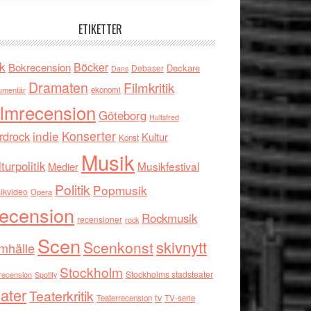
ETIKETTER
k
Böcker
Bokrecension
Deckare
Debaser
Dans
Dramaten
Filmkritik
umentär
ekonomi
ilmrecension
Göteborg
Hultsfred
indie
Konserter
rdrock
Kultur
Konst
Musik
turpolitik
Musikfestival
Medier
Politik
Popmusik
ikvideo
Opera
ecension
Rockmusik
recensioner
rock
Scen
skivnytt
Scenkonst
mhälle
Stockholm
Stockholms stadsteater
recension
Spotify
ater
Teaterkritik
tv
Teaterrecension
TV-serie