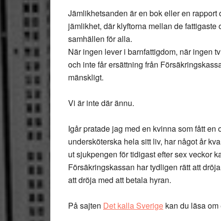
Jämlikhetsanden är en bok eller en rapport
jämlikhet, där klyftorna mellan de fattigaste 
samhällen för alla.
När ingen lever i barnfattigdom, när ingen tvi
och inte får ersättning från Försäkringskass
mänskligt.
Vi är inte där ännu.
Igår pratade jag med en kvinna som fått en
undersköterska hela sitt liv, har något år kv
ut sjukpengen för tidigast efter sex veckor k
Försäkringskassan har tydligen rätt att dröj
att dröja med att betala hyran.
På sajten
Det kalla Sverige
kan du läsa om 