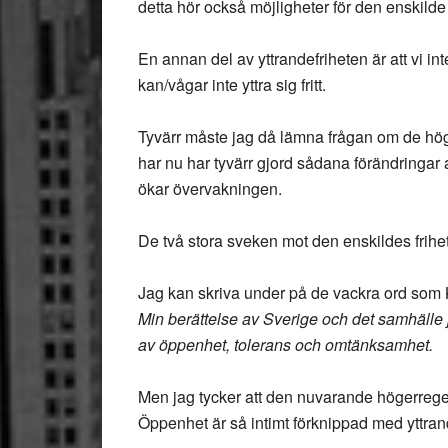
detta hör också möjligheter för den enskild
En annan del av yttrandefriheten är att vi i
kan/vågar inte yttra sig fritt.
Tyvärr måste jag då lämna frågan om de hög
har nu har tyvärr gjord sådana förändringar
ökar övervakningen.
De två stora sveken mot den enskildes frihe
Jag kan skriva under på de vackra ord som 
Min berättelse av Sverige och det samhälle j
av öppenhet, tolerans och omtänksamhet.
Men jag tycker att den nuvarande högerregeri
Öppenhet är så intimt förknippad med yttrande