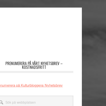
imärt
dofält
PRENUMERERA PÅ VÅRT NYHETSBREV –
KOSTNADSFRITT
numerera på Kulturbloggens Nyhetsbrev
k