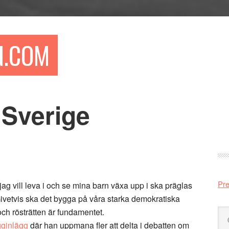
N.COM
Sverige
Pr
si
Pre
ag vill leva i och se mina barn växa upp i ska präglas
vetvis ska det bygga på våra starka demokratiska
 och rösträtten är fundamentet.
Sö
på
gginlägg
där han uppmana fler att delta i debatten om