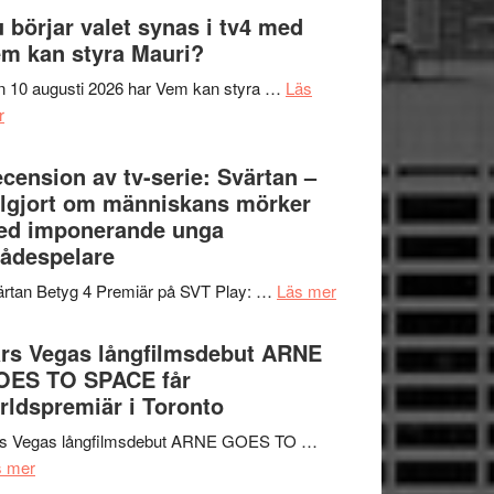
The
 börjar valet synas i tv4 med
och
Shadow
m kan styra Mauri?
teater
´s
 10 augusti 2026 har Vem kan styra …
Läs
Edge
om
r
–
Nu
rolig
börjar
cension av tv-serie: Svärtan –
och
valet
lgjort om människans mörker
spännande
synas
ed imponerande unga
med
i
ådespelare
en
tv4
Jackie
om
rtan Betyg 4 Premiär på SVT Play: …
Läs mer
med
Chan
Recension
Vem
i
av
rs Vegas långfilmsdebut ARNE
kan
storform
tv-
OES TO SPACE får
styra
serie:
rldspremiär i Toronto
Mauri?
Svärtan
rs Vegas långfilmsdebut ARNE GOES TO …
–
om
s mer
välgjort
Lars