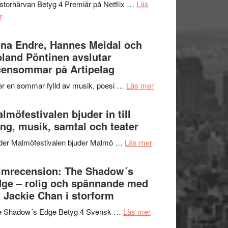
storhärvan Betyg 4 Premiär på Netflix …
Läs
–
om
r
I
Filmrecension:
Delvis
Trustorhärvan
na Endre, Hannes Meidal och
bortom
–
land Pöntinen avslutar
genrens
fascinerande,
ensommar på Artipelag
vidsträckta
spännande
terräng
om
er en sommar fylld av musik, poesi …
Läs mer
och
Lena
ger
Endre,
lmöfestivalen bjuder in till
mycket
Hannes
ng, musik, samtal och teater
att
Meidal
tänka
om
der Malmöfestivalen bjuder Malmö …
Läs mer
och
på
Malmöfestivalen
Roland
bjuder
lmrecension: The Shadow´s
Pöntinen
in
ge – rolig och spännande med
avslutar
till
 Jackie Chan i storform
Scensommar
sång,
på
om
e Shadow´s Edge Betyg 4 Svensk …
Läs mer
musik,
Artipelag
Filmrecension:
samtal