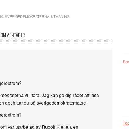
IK
,
SVERIGEDEMOKRATERNA
,
UTMANING
KOMMENTARER
Sc
ögerextrem?
okraterna vill föra. Jag kan ge dig rådet att läsa
och det hittar du på sverigedemokraterna.se
ögerextrem?
Top
som var utarbetad av Rudolf Kjellen, en