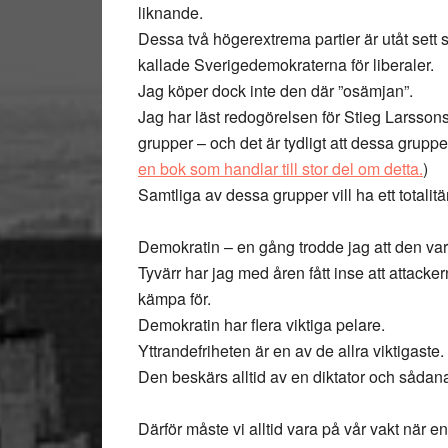
liknande.
Dessa två högerextrema partier är utåt sett
kallade Sverigedemokraterna för liberaler.
Jag köper dock inte den där ”osämjan”.
Jag har läst redogörelsen för Stieg Larsso
grupper – och det är tydligt att dessa grupp
en bok som handlar till stor del om detta.
)
Samtliga av dessa grupper vill ha ett totalitä
Demokratin – en gång trodde jag att den var 
Tyvärr har jag med åren fått inse att attack
kämpa för.
Demokratin har flera viktiga pelare.
Yttrandefriheten är en av de allra viktigaste.
Den beskärs alltid av en diktator och såda
Därför måste vi alltid vara på vår vakt när en