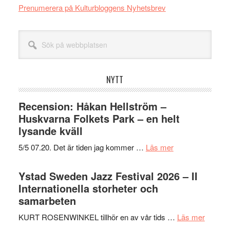
Prenumerera på Kulturbloggens Nyhetsbrev
Sök
på
webbplatsen
NYTT
Recension: Håkan Hellström –
Huskvarna Folkets Park – en helt
lysande kväll
om
5/5 07.20. Det är tiden jag kommer …
Läs mer
Recension:
Håkan
Ystad Sweden Jazz Festival 2026 – II
Hellström
Internationella storheter och
–
samarbeten
Huskvarna
om
KURT ROSENWINKEL tillhör en av vår tids …
Läs mer
Folkets
Ystad