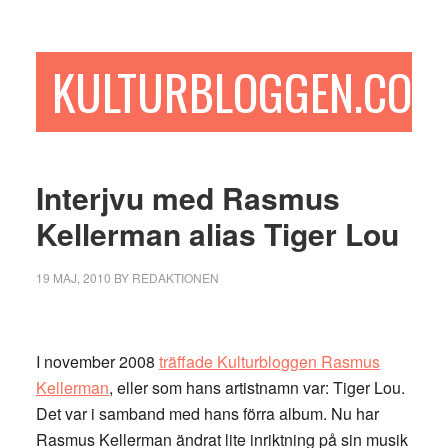
Hoppa
Hoppa
Hoppa
till
till
till
huvudinnehåll
det
sidfot
KULTURBLOGGEN.COM
primära
sidofältet
Interjvu med Rasmus
Kellerman alias Tiger Lou
19 MAJ, 2010
BY
REDAKTIONEN
I november 2008
träffade Kulturbloggen Rasmus
Kellerman
, eller som hans artistnamn var: Tiger Lou.
Det var i samband med hans förra album. Nu har
Rasmus Kellerman ändrat lite inriktning på sin musik