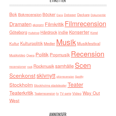
ETIKETTER
Bok
Böcker
Bokrecension
Deckare
Debaser
Dokumentär
Dans
Filmrecension
Dramaten
Filmkritik
ekonomi
indie
Konserter
Göteborg
Hårdrock
Konst
Hultsfred
Musik
Kulturpolitik
Musikfestival
Kultur
Medier
Recension
Politik
Popmusik
Musikvideo
Opera
Scen
samhälle
Rockmusik
recensioner
rock
skivnytt
Scenkonst
skivrecension
Spotify
Teater
Stockholm
Stockholms stadsteater
Teaterkritik
Way Out
tv
Video
Teaterrecension
TV-serie
West
ANNONSER