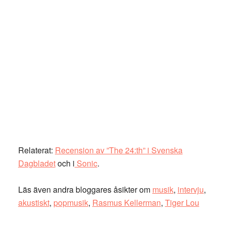
Relaterat:
Recension av ”The 24:th” i Svenska
Dagbladet
och i
Sonic
.
Läs även andra bloggares åsikter om
musik
,
intervju
,
akustiskt
,
popmusik
,
Rasmus Kellerman
,
Tiger Lou