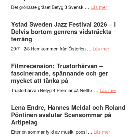
Filmstadens
filmprogram
med
om
Det grönaste gräset Betyg 3 Svensk …
Läs mer
Kulturs
Fox
Filmrecension:
stipendium
Mulder
Det
Ystad Sweden Jazz Festival 2026 – I
och
grönaste
Delvis bortom genrens vidsträckta
Dana
gräset
terräng
Scully
–
om
29/7 - 2/8 Hemkommen från Österlen …
Läs mer
en
Ystad
humoristisk
Sweden
Filmrecension: Trustorhärvan –
och
Jazz
fascinerande, spännande och ger
hjärtevarm
Festival
mycket att tänka på
lättsam
2026
kompott
om
Trustorhärvan Betyg 4 Premiär på Netflix …
Läs mer
–
Filmrecens
I
Trustorhä
Lena Endre, Hannes Meidal och Roland
Delvis
–
Pöntinen avslutar Scensommar på
bortom
fascineran
Artipelag
genrens
spännand
vidsträckta
om
Efter en sommar fylld av musik, poesi …
Läs mer
och
terräng