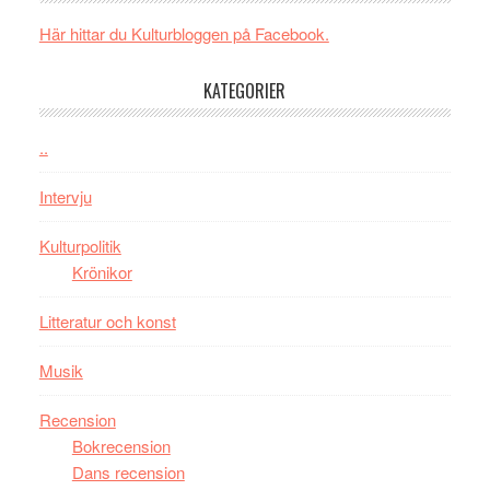
i
med
Här hittar du Kulturbloggen på Facebook.
tv4
en
med
Jackie
KATEGORIER
Vem
Chan
kan
i
styra
..
storform
Mauri?
Intervju
Kulturpolitik
Krönikor
Litteratur och konst
Musik
Recension
Bokrecension
Dans recension