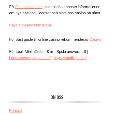
På
Casinodealen.se
hittar ni den senaste informationen
om nya casinon, licenser och slots hos casino på nätet.
PayPal casino utan licens
För bäst guide till online casino rekommenderas
Casivo
För spel: Minimiålder 18 år - Spela ansvarsfullt |
https://www.spelpaus.se/
|
https://stodlinjen.se/
Footer
OM OSS
Kontakt