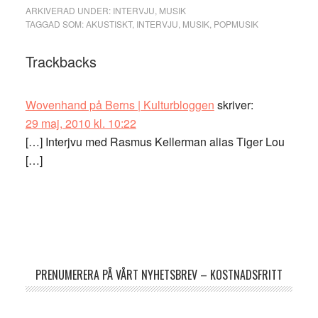
ARKIVERAD UNDER:
INTERVJU
,
MUSIK
TAGGAD SOM:
AKUSTISKT
,
INTERVJU
,
MUSIK
,
POPMUSIK
Läsarkommentarer
Trackbacks
Wovenhand på Berns | Kulturbloggen
skriver:
29 maj, 2010 kl. 10:22
[…] Interjvu med Rasmus Kellerman alias Tiger Lou
[…]
Primärt
sidofält
PRENUMERERA PÅ VÅRT NYHETSBREV – KOSTNADSFRITT