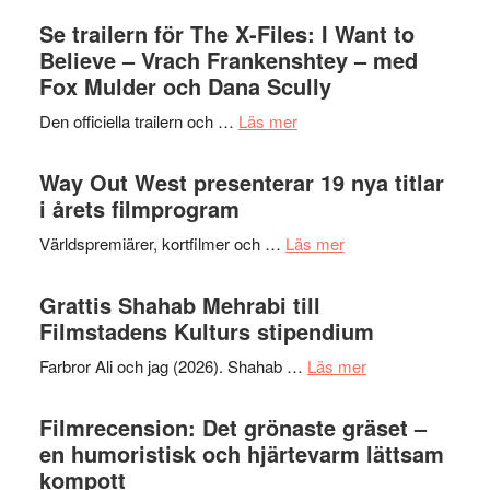
Park
Swede
Se trailern för The X-Files: I Want to
–
Jazz
Believe – Vrach Frankenshtey – med
en
Festiva
Fox Mulder och Dana Scully
helt
2026
lysande
om
Den officiella trailern och …
Läs mer
–
kväll
Se
II
trailern
Way Out West presenterar 19 nya titlar
Internat
för
i årets filmprogram
storhet
The
och
om
Världspremiärer, kortfilmer och …
Läs mer
X-
samarb
Way
Files:
Out
Grattis Shahab Mehrabi till
I
West
Filmstadens Kulturs stipendium
Want
presenterar
to
om
Farbror Ali och jag (2026). Shahab …
Läs mer
19
Believe
Grattis
nya
–
Shahab
Filmrecension: Det grönaste gräset –
titlar
Vrach
Mehrabi
en humoristisk och hjärtevarm lättsam
i
Frankenshtey
till
kompott
årets
–