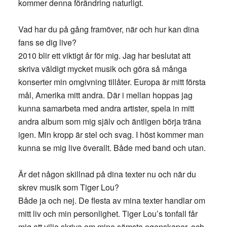
kommer denna förändring naturligt.
Vad har du på gång framöver, när och hur kan dina
fans se dig live?
2010 blir ett viktigt år för mig. Jag har beslutat att
skriva väldigt mycket musik och göra så många
konserter min omgivning tillåter. Europa är mitt första
mål, Amerika mitt andra. Där i mellan hoppas jag
kunna samarbeta med andra artister, spela in mitt
andra album som mig själv och äntligen börja träna
igen. Min kropp är stel och svag. I höst kommer man
kunna se mig live överallt. Både med band och utan.
Är det någon skillnad på dina texter nu och när du
skrev musik som Tiger Lou?
Både ja och nej. De flesta av mina texter handlar om
mitt liv och min personlighet. Tiger Lou’s tonfall får
mig att vilja skriva om mina sämsta egenskaper, och