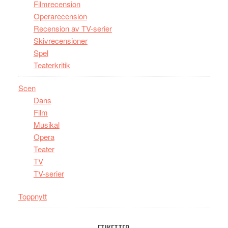
Filmrecension
Operarecension
Recension av TV-serier
Skivrecensioner
Spel
Teaterkritik
Scen
Dans
Film
Musikal
Opera
Teater
TV
TV-serier
Toppnytt