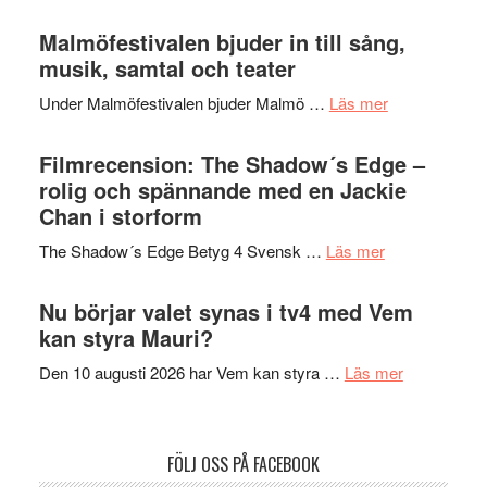
Lena
ger
Endre,
Malmöfestivalen bjuder in till sång,
mycket
Hannes
musik, samtal och teater
att
Meidal
tänka
om
Under Malmöfestivalen bjuder Malmö …
Läs mer
och
på
Malmöfestiva
Roland
bjuder
Filmrecension: The Shadow´s Edge –
Pöntinen
in
rolig och spännande med en Jackie
avslutar
till
Chan i storform
Scensommar
sång,
på
om
The Shadow´s Edge Betyg 4 Svensk …
Läs mer
musik,
Artipelag
Filmrecension
samtal
The
Nu börjar valet synas i tv4 med Vem
och
Shadow
kan styra Mauri?
teater
´s
om
Den 10 augusti 2026 har Vem kan styra …
Läs mer
Edge
Nu
–
börjar
rolig
valet
och
FÖLJ OSS PÅ FACEBOOK
synas
spännande