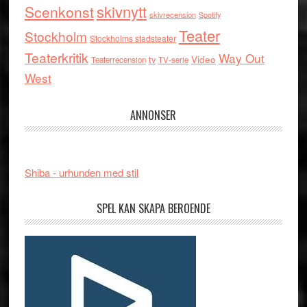
skivnytt
Scenkonst
skivrecension
Spotify
Teater
Stockholm
Stockholms stadsteater
Teaterkritik
Way Out
tv
Video
Teaterrecension
TV-serie
West
ANNONSER
Shiba - urhunden med stil
SPEL KAN SKAPA BEROENDE