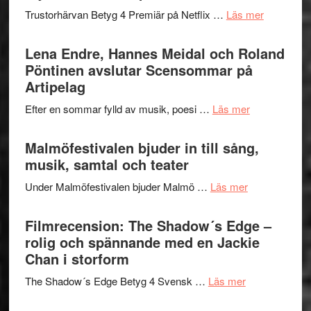
2026
kompott
om
Trustorhärvan Betyg 4 Premiär på Netflix …
Läs mer
–
Filmrecens
I
Trustorhä
Lena Endre, Hannes Meidal och Roland
Delvis
–
Pöntinen avslutar Scensommar på
bortom
fascineran
Artipelag
genrens
spännand
vidsträckta
om
Efter en sommar fylld av musik, poesi …
Läs mer
och
terräng
Lena
ger
Endre,
Malmöfestivalen bjuder in till sång,
mycket
Hannes
musik, samtal och teater
att
Meidal
tänka
om
Under Malmöfestivalen bjuder Malmö …
Läs mer
och
på
Malmöfestiva
Roland
bjuder
Filmrecension: The Shadow´s Edge –
Pöntinen
in
rolig och spännande med en Jackie
avslutar
till
Chan i storform
Scensommar
sång,
på
om
The Shadow´s Edge Betyg 4 Svensk …
Läs mer
musik,
Artipelag
Filmrecension
samtal