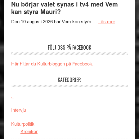
The
Nu börjar valet synas i tv4 med Vem
och
Shadow
kan styra Mauri?
teater
´s
om
Den 10 augusti 2026 har Vem kan styra …
Läs mer
Edge
Nu
–
börjar
rolig
valet
och
FÖLJ OSS PÅ FACEBOOK
synas
spännande
i
med
Här hittar du Kulturbloggen på Facebook.
tv4
en
med
Jackie
KATEGORIER
Vem
Chan
kan
i
styra
..
storform
Mauri?
Intervju
Kulturpolitik
Krönikor