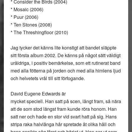
* Consider the Birds (2004)
* Mosaic (2006)
* Puur (2006)
* Ten Stones (2008)
* The Threshingfloor (2010)
Jag tycker det känns lite konstigt att bandet släppte
sitt första album 2002. De känns på något sätt väldigt
uråldriga, i positiv bemärkelse, som ett rutinerat band
med alla fötterna på jorden och med alla himlens ljud
och helvetets vrål till sitt förfogande.
David Eugene Edwards är
mycket speciell. Han satt på scen, långt fram, så nära
att de som stod längst fram kunde röra honom. Han
satt ner och hade en stor vid svart hatt på sig. Hans
stripa raka halvlånga hår spretade åt olika håll och
hans ansikte såg fårat och härjat ut. Han ser ut som