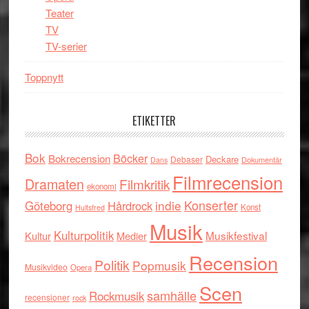
Teater
TV
TV-serier
Toppnytt
ETIKETTER
Bok
Böcker
Bokrecension
Deckare
Debaser
Dokumentär
Dans
Filmrecension
Dramaten
Filmkritik
ekonomi
indie
Konserter
Göteborg
Hårdrock
Konst
Hultsfred
Musik
Kulturpolitik
Musikfestival
Kultur
Medier
Recension
Politik
Popmusik
Musikvideo
Opera
Scen
samhälle
Rockmusik
recensioner
rock