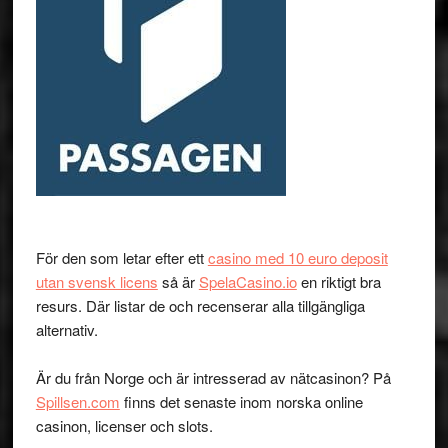
För den som letar efter ett
casino med 10 euro deposit
utan svensk licens
så är
SpelaCasino.io
en riktigt bra
resurs. Där listar de och recenserar alla tillgängliga
alternativ.
Är du från Norge och är intresserad av nätcasinon? På
Spillsen.com
finns det senaste inom norska online
casinon, licenser och slots.