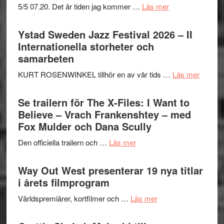
om
5/5 07.20. Det är tiden jag kommer …
Läs mer
Recension:
Håkan
Ystad Sweden Jazz Festival 2026 – II
Hellström
Internationella storheter och
–
samarbeten
Huskvarna
om
KURT ROSENWINKEL tillhör en av vår tids …
Läs mer
Folkets
Ystad
Park
Swede
Se trailern för The X-Files: I Want to
–
Jazz
Believe – Vrach Frankenshtey – med
en
Festiva
Fox Mulder och Dana Scully
helt
2026
lysande
om
Den officiella trailern och …
Läs mer
–
kväll
Se
II
trailern
Way Out West presenterar 19 nya titlar
Internat
för
i årets filmprogram
storhet
The
och
om
Världspremiärer, kortfilmer och …
Läs mer
X-
samarb
Way
Files:
Out