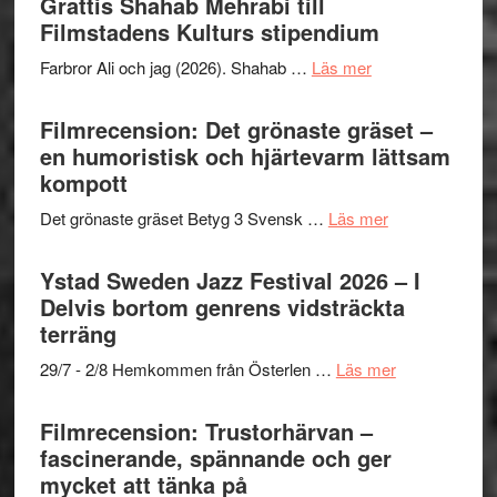
Grattis Shahab Mehrabi till
I
West
Filmstadens Kulturs stipendium
Want
presenterar
to
om
Farbror Ali och jag (2026). Shahab …
Läs mer
19
Believe
Grattis
nya
–
Shahab
Filmrecension: Det grönaste gräset –
titlar
Vrach
Mehrabi
en humoristisk och hjärtevarm lättsam
i
Frankenshtey
till
kompott
årets
–
Filmstadens
filmprogram
med
om
Det grönaste gräset Betyg 3 Svensk …
Läs mer
Kulturs
Fox
Filmrecension:
stipendium
Mulder
Det
Ystad Sweden Jazz Festival 2026 – I
och
grönaste
Delvis bortom genrens vidsträckta
Dana
gräset
terräng
Scully
–
om
29/7 - 2/8 Hemkommen från Österlen …
Läs mer
en
Ystad
humoristisk
Sweden
Filmrecension: Trustorhärvan –
och
Jazz
fascinerande, spännande och ger
hjärtevarm
Festival
mycket att tänka på
lättsam