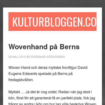
Hoppa
Hoppa
Hoppa
till
till
till
huvudinnehåll
det
sidfot
KULTURBLOGGEN.COM
primära
sidofältet
Wovenhand på Berns
29 MAJ, 2010
BY
ROSEMARI SÖDERGREN
Woven Hand och deras mytiske frontfigur David
Eugene Edwards spelade på Berns på
fredagskvällen.
Mytiskt … Ja det är nog ordet. Redan när jag stod i
kön, först för att garanterat få en perfekt plats, fick jag
frågor av andra i kön om hur jag ville beskriva Woven