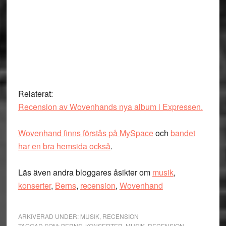
Relaterat:
Recension av Wovenhands nya album i Expressen.
Wovenhand finns förstås på MySpace
och
bandet
har en bra hemsida också
.
Läs även andra bloggares åsikter om
musik
,
konserter
,
Berns
,
recension
,
Wovenhand
ARKIVERAD UNDER:
MUSIK
,
RECENSION
TAGGAD SOM:
BERNS
,
KONSERTER
,
MUSIK
,
RECENSION