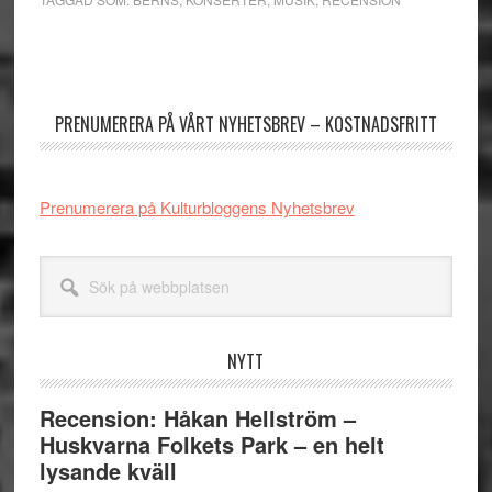
Primärt
sidofält
PRENUMERERA PÅ VÅRT NYHETSBREV – KOSTNADSFRITT
Prenumerera på Kulturbloggens Nyhetsbrev
Sök
på
webbplatsen
NYTT
Recension: Håkan Hellström –
Huskvarna Folkets Park – en helt
lysande kväll