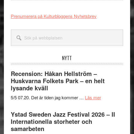
Prenumerera på Kulturbloggens Nyhetsbrev
Sök
på
webbplatsen
NYTT
Recension: Håkan Hellström –
Huskvarna Folkets Park – en helt
lysande kväll
om
5/5 07.20. Det är tiden jag kommer …
Läs mer
Recension:
Håkan
Ystad Sweden Jazz Festival 2026 – II
Hellström
Internationella storheter och
–
samarbeten
Huskvarna