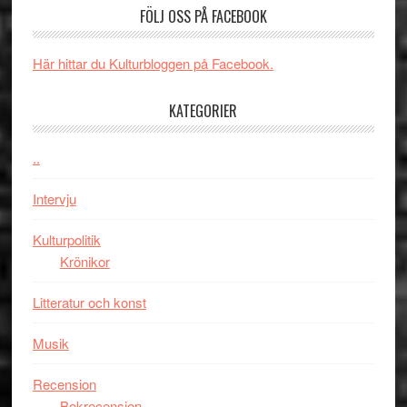
valet
och
FÖLJ OSS PÅ FACEBOOK
synas
spännande
i
med
Här hittar du Kulturbloggen på Facebook.
tv4
en
med
Jackie
KATEGORIER
Vem
Chan
kan
i
styra
..
storform
Mauri?
Intervju
Kulturpolitik
Krönikor
Litteratur och konst
Musik
Recension
Bokrecension