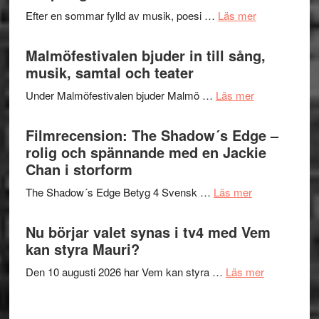
spännand
vidsträckta
om
Efter en sommar fylld av musik, poesi …
Läs mer
och
terräng
Lena
ger
Endre,
Malmöfestivalen bjuder in till sång,
mycket
Hannes
musik, samtal och teater
att
Meidal
tänka
om
Under Malmöfestivalen bjuder Malmö …
Läs mer
och
på
Malmöfestiva
Roland
bjuder
Filmrecension: The Shadow´s Edge –
Pöntinen
in
rolig och spännande med en Jackie
avslutar
till
Chan i storform
Scensommar
sång,
på
om
The Shadow´s Edge Betyg 4 Svensk …
Läs mer
musik,
Artipelag
Filmrecension
samtal
The
Nu börjar valet synas i tv4 med Vem
och
Shadow
kan styra Mauri?
teater
´s
om
Den 10 augusti 2026 har Vem kan styra …
Läs mer
Edge
Nu
–
börjar
rolig