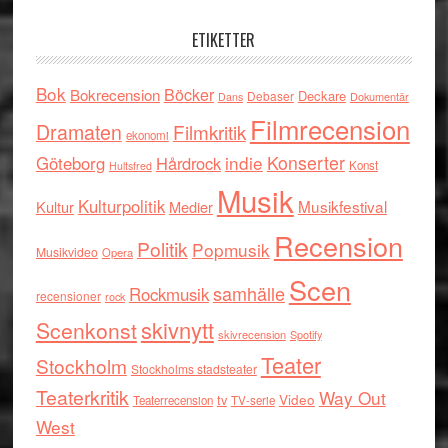
ETIKETTER
Bok
Böcker
Bokrecension
Deckare
Debaser
Dokumentär
Dans
Filmrecension
Dramaten
Filmkritik
ekonomi
indie
Konserter
Göteborg
Hårdrock
Konst
Hultsfred
Musik
Kulturpolitik
Musikfestival
Kultur
Medier
Recension
Politik
Popmusik
Musikvideo
Opera
Scen
samhälle
Rockmusik
recensioner
rock
skivnytt
Scenkonst
skivrecension
Spotify
Teater
Stockholm
Stockholms stadsteater
Teaterkritik
Way Out
tv
Video
Teaterrecension
TV-serie
West