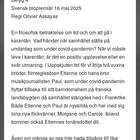
Svensk biopremiär 16 maj 2025
Regi Olivier Assayas
En filosofisk betraktelse om tid och om att gå i
karantän. Vad händer när samhället ställs på
undantag som under covid-pandemin? När vi måste
leva i karantän: är det en positiv upplevelse eller en
svår utmaning. I Uppskjuten tid för vi följa två vuxna
bröder, filmregissören Etienne och hans bror
musikjournalisten Paul, som under covid-pandemin
flyttar tillbaka till sitt barndomshem på franska
landsbygden då samhället stängdes ned i Frankrike.
Både Etienne och Paul är nyskilda och har med sig
sina nya flickvänner, Morgane och Carole. Ibland
kommer också Etiennes tonårsdotter dit.
Även om många av oss inte hade tillgång till lika