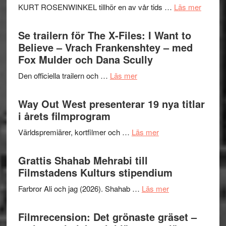
om
KURT ROSENWINKEL tillhör en av vår tids …
Läs mer
Folkets
Ystad
Park
Swede
Se trailern för The X-Files: I Want to
–
Jazz
Believe – Vrach Frankenshtey – med
en
Festiva
Fox Mulder och Dana Scully
helt
2026
lysande
om
Den officiella trailern och …
Läs mer
–
kväll
Se
II
trailern
Way Out West presenterar 19 nya titlar
Internat
för
i årets filmprogram
storhet
The
och
om
Världspremiärer, kortfilmer och …
Läs mer
X-
samarb
Way
Files:
Out
Grattis Shahab Mehrabi till
I
West
Filmstadens Kulturs stipendium
Want
presenterar
to
om
Farbror Ali och jag (2026). Shahab …
Läs mer
19
Believe
Grattis
nya
–
Shahab
Filmrecension: Det grönaste gräset –
titlar
Vrach
Mehrabi