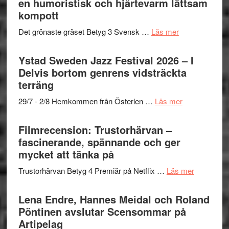
en humoristisk och hjärtevarm lättsam
i
Frankenshtey
till
kompott
årets
–
Filmstadens
filmprogram
med
om
Det grönaste gräset Betyg 3 Svensk …
Läs mer
Kulturs
Fox
Filmrecension:
stipendium
Mulder
Det
Ystad Sweden Jazz Festival 2026 – I
och
grönaste
Delvis bortom genrens vidsträckta
Dana
gräset
terräng
Scully
–
om
29/7 - 2/8 Hemkommen från Österlen …
Läs mer
en
Ystad
humoristisk
Sweden
Filmrecension: Trustorhärvan –
och
Jazz
fascinerande, spännande och ger
hjärtevarm
Festival
mycket att tänka på
lättsam
2026
kompott
om
Trustorhärvan Betyg 4 Premiär på Netflix …
Läs mer
–
Filmrecens
I
Trustorhä
Lena Endre, Hannes Meidal och Roland
Delvis
–
Pöntinen avslutar Scensommar på
bortom
fascineran
Artipelag
genrens