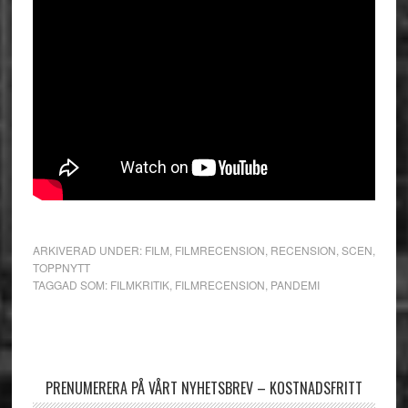
ARKIVERAD UNDER:
FILM
,
FILMRECENSION
,
RECENSION
,
SCEN
,
TOPPNYTT
TAGGAD SOM:
FILMKRITIK
,
FILMRECENSION
,
PANDEMI
Primärt
sidofält
PRENUMERERA PÅ VÅRT NYHETSBREV – KOSTNADSFRITT