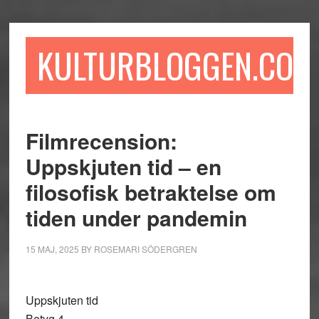
Hoppa
Hoppa
Hoppa
till
till
till
huvudinnehåll
det
sidfot
KULTURBLOGGEN.COM
primära
sidofältet
Filmrecension:
Uppskjuten tid – en
filosofisk betraktelse om
tiden under pandemin
15 MAJ, 2025
BY
ROSEMARI SÖDERGREN
Uppskjuten tid
Betyg 4