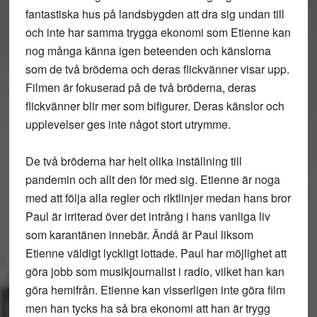
fantastiska hus på landsbygden att dra sig undan till
och inte har samma trygga ekonomi som Etienne kan
nog många känna igen beteenden och känslorna
som de två bröderna och deras flickvänner visar upp.
Filmen är fokuserad på de två bröderna, deras
flickvänner blir mer som bifigurer. Deras känslor och
upplevelser ges inte något stort utrymme.
De två bröderna har helt olika inställning till
pandemin och allt den för med sig. Etienne är noga
med att följa alla regler och riktlinjer medan hans bror
Paul är irriterad över det intrång i hans vanliga liv
som karantänen innebär. Ändå är Paul liksom
Etienne väldigt lyckligt lottade. Paul har möjlighet att
göra jobb som musikjournalist i radio, vilket han kan
göra hemifrån. Etienne kan visserligen inte göra film
men han tycks ha så bra ekonomi att han är trygg