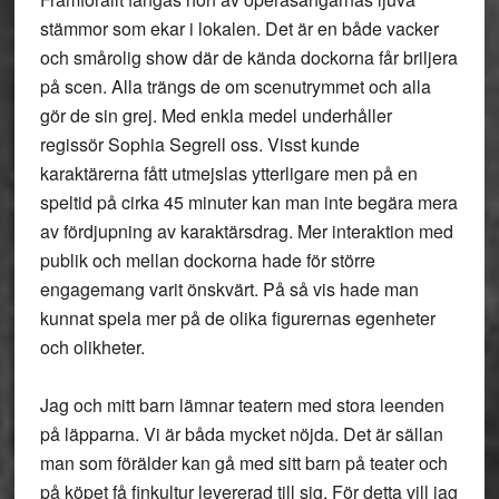
stämmor som ekar i lokalen. Det är en både vacker
och smårolig show där de kända dockorna får briljera
på scen. Alla trängs de om scenutrymmet och alla
gör de sin grej. Med enkla medel underhåller
regissör Sophia Segrell oss. Visst kunde
karaktärerna fått utmejslas ytterligare men på en
speltid på cirka 45 minuter kan man inte begära mera
av fördjupning av karaktärsdrag. Mer interaktion med
publik och mellan dockorna hade för större
engagemang varit önskvärt. På så vis hade man
kunnat spela mer på de olika figurernas egenheter
och olikheter.
Jag och mitt barn lämnar teatern med stora leenden
på läpparna. Vi är båda mycket nöjda. Det är sällan
man som förälder kan gå med sitt barn på teater och
på köpet få finkultur levererad till sig. För detta vill jag