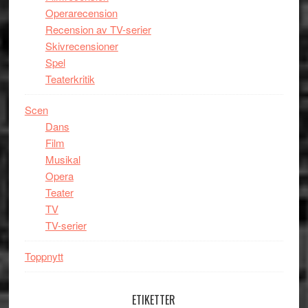
Operarecension
Recension av TV-serier
Skivrecensioner
Spel
Teaterkritik
Scen
Dans
Film
Musikal
Opera
Teater
TV
TV-serier
Toppnytt
ETIKETTER