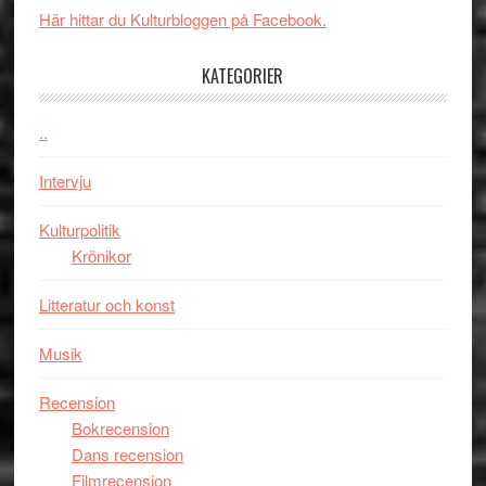
i
med
Här hittar du Kulturbloggen på Facebook.
tv4
en
med
Jackie
KATEGORIER
Vem
Chan
kan
i
styra
..
storform
Mauri?
Intervju
Kulturpolitik
Krönikor
Litteratur och konst
Musik
Recension
Bokrecension
Dans recension
Filmrecension