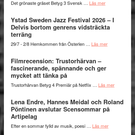
filmprogram
med
om
Det grönaste gräset Betyg 3 Svensk …
Läs mer
Kulturs
Fox
Filmrecension:
stipendium
Mulder
Det
Ystad Sweden Jazz Festival 2026 – I
och
grönaste
Delvis bortom genrens vidsträckta
Dana
gräset
terräng
Scully
–
om
29/7 - 2/8 Hemkommen från Österlen …
Läs mer
en
Ystad
humoristisk
Sweden
Filmrecension: Trustorhärvan –
och
Jazz
fascinerande, spännande och ger
hjärtevarm
Festival
mycket att tänka på
lättsam
2026
kompott
om
Trustorhärvan Betyg 4 Premiär på Netflix …
Läs mer
–
Filmrecens
I
Trustorhä
Lena Endre, Hannes Meidal och Roland
Delvis
–
Pöntinen avslutar Scensommar på
bortom
fascineran
Artipelag
genrens
spännand
vidsträckta
om
Efter en sommar fylld av musik, poesi …
Läs mer
och
terräng
Lena