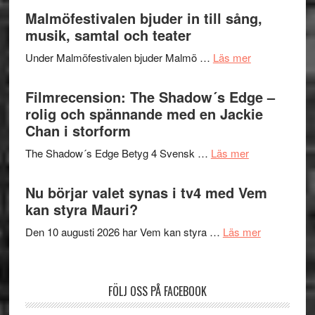
ger
Endre,
Malmöfestivalen bjuder in till sång,
mycket
Hannes
musik, samtal och teater
att
Meidal
tänka
om
Under Malmöfestivalen bjuder Malmö …
Läs mer
och
på
Malmöfestiva
Roland
bjuder
Filmrecension: The Shadow´s Edge –
Pöntinen
in
rolig och spännande med en Jackie
avslutar
till
Chan i storform
Scensommar
sång,
på
om
The Shadow´s Edge Betyg 4 Svensk …
Läs mer
musik,
Artipelag
Filmrecension
samtal
The
Nu börjar valet synas i tv4 med Vem
och
Shadow
kan styra Mauri?
teater
´s
om
Den 10 augusti 2026 har Vem kan styra …
Läs mer
Edge
Nu
–
börjar
rolig
valet
och
FÖLJ OSS PÅ FACEBOOK
synas
spännande