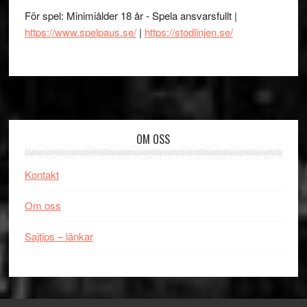
För spel: Minimiålder 18 år - Spela ansvarsfullt |
https://www.spelpaus.se/
|
https://stodlinjen.se/
Footer
OM OSS
Kontakt
Om oss
Sajtips – länkar