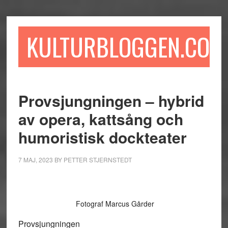
Hoppa
Hoppa
Hoppa
till
till
till
huvudinnehåll
det
sidfot
KULTURBLOGGEN.COM
primära
sidofältet
Provsjungningen – hybrid
av opera, kattsång och
humoristisk dockteater
7 MAJ, 2023
BY
PETTER STJERNSTEDT
Fotograf Marcus Gårder
Provsjungningen