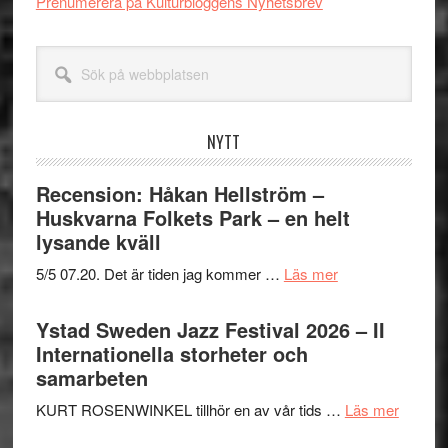
Prenumerera på Kulturbloggens Nyhetsbrev
Sök
på
webbplatsen
NYTT
Recension: Håkan Hellström –
Huskvarna Folkets Park – en helt
lysande kväll
om
5/5 07.20. Det är tiden jag kommer …
Läs mer
Recension:
Håkan
Ystad Sweden Jazz Festival 2026 – II
Hellström
Internationella storheter och
–
samarbeten
Huskvarna
om
KURT ROSENWINKEL tillhör en av vår tids …
Läs mer
Folkets
Ystad
Park