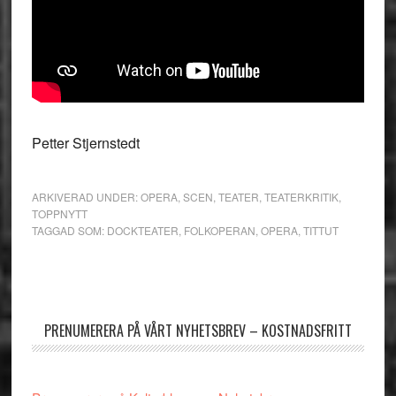
Petter Stjernstedt
ARKIVERAD UNDER:
OPERA
,
SCEN
,
TEATER
,
TEATERKRITIK
,
TOPPNYTT
TAGGAD SOM:
DOCKTEATER
,
FOLKOPERAN
,
OPERA
,
TITTUT
Primärt
sidofält
PRENUMERERA PÅ VÅRT NYHETSBREV – KOSTNADSFRITT