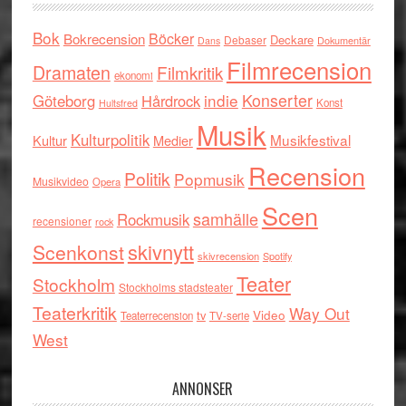
Bok
Böcker
Bokrecension
Deckare
Debaser
Dokumentär
Dans
Filmrecension
Dramaten
Filmkritik
ekonomi
indie
Konserter
Göteborg
Hårdrock
Konst
Hultsfred
Musik
Kulturpolitik
Musikfestival
Kultur
Medier
Recension
Politik
Popmusik
Musikvideo
Opera
Scen
samhälle
Rockmusik
recensioner
rock
skivnytt
Scenkonst
skivrecension
Spotify
Teater
Stockholm
Stockholms stadsteater
Teaterkritik
Way Out
tv
Video
Teaterrecension
TV-serie
West
ANNONSER