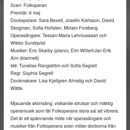
Scen: Folkoperan
Premiär: 6 maj
Dockspelare: Sara Bexell, Josefin Karlsson, David
Skogman, Sofia Hollsten, Miriam Forsberg.
Operasångare: Tessan-Maria Lehmussaari och
Wiktor Sundqvist
Musiker: Eric Skarby (piano), Elin Willert/Jan Erik
Alm (klarinett)
Idé: Tuvalisa Rangström och Sofia Segrell
Regi: Sophia Segrell
Dockmakare: Lisa Kjellgren Almstig och David
Wätte.
Mjauande skönsång, viskande strutsar och mäktig
operamusik som får Folkoperans stora sal att vibrera.
Det är ett spännande möte när operasångare och
musiker från Folkoperans scen möter dockorna från