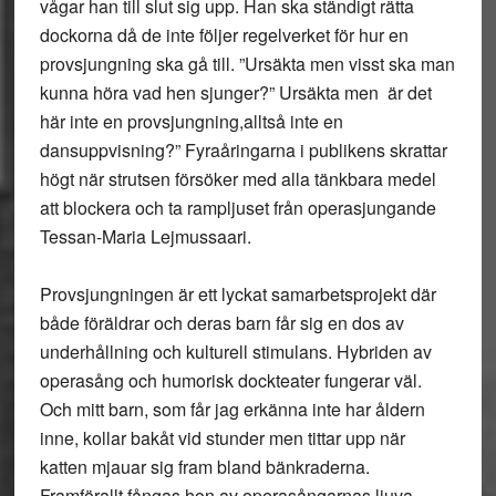
vågar han till slut sig upp. Han ska ständigt rätta
dockorna då de inte följer regelverket för hur en
provsjungning ska gå till. ”Ursäkta men visst ska man
kunna höra vad hen sjunger?” Ursäkta men är det
här inte en provsjungning,alltså inte en
dansuppvisning?” Fyraåringarna i publikens skrattar
högt när strutsen försöker med alla tänkbara medel
att blockera och ta rampljuset från operasjungande
Tessan-Maria Lejmussaari.
Provsjungningen är ett lyckat samarbetsprojekt där
både föräldrar och deras barn får sig en dos av
underhållning och kulturell stimulans. Hybriden av
operasång och humorisk dockteater fungerar väl.
Och mitt barn, som får jag erkänna inte har åldern
inne, kollar bakåt vid stunder men tittar upp när
katten mjauar sig fram bland bänkraderna.
Framförallt fångas hon av operasångarnas ljuva