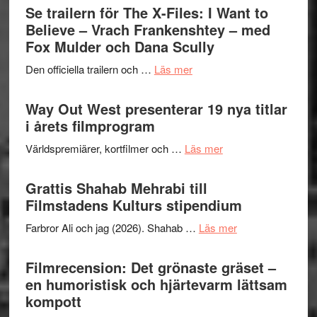
Swede
Se trailern för The X-Files: I Want to
–
Jazz
Believe – Vrach Frankenshtey – med
en
Festiva
Fox Mulder och Dana Scully
helt
2026
lysande
om
Den officiella trailern och …
Läs mer
–
kväll
Se
II
trailern
Way Out West presenterar 19 nya titlar
Internat
för
i årets filmprogram
storhet
The
och
om
Världspremiärer, kortfilmer och …
Läs mer
X-
samarb
Way
Files:
Out
Grattis Shahab Mehrabi till
I
West
Filmstadens Kulturs stipendium
Want
presenterar
to
om
Farbror Ali och jag (2026). Shahab …
Läs mer
19
Believe
Grattis
nya
–
Shahab
Filmrecension: Det grönaste gräset –
titlar
Vrach
Mehrabi
en humoristisk och hjärtevarm lättsam
i
Frankenshtey
till
kompott
årets
–
Filmstadens