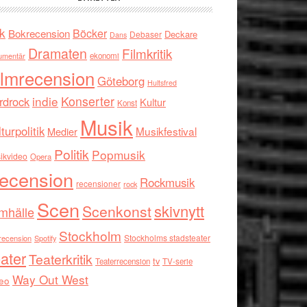
k
Böcker
Bokrecension
Deckare
Debaser
Dans
Dramaten
Filmkritik
umentär
ekonomi
ilmrecension
Göteborg
Hultsfred
indie
Konserter
rdrock
Kultur
Konst
Musik
turpolitik
Musikfestival
Medier
Politik
Popmusik
ikvideo
Opera
ecension
Rockmusik
recensioner
rock
Scen
skivnytt
Scenkonst
mhälle
Stockholm
Stockholms stadsteater
recension
Spotify
ater
Teaterkritik
tv
Teaterrecension
TV-serie
Way Out West
eo