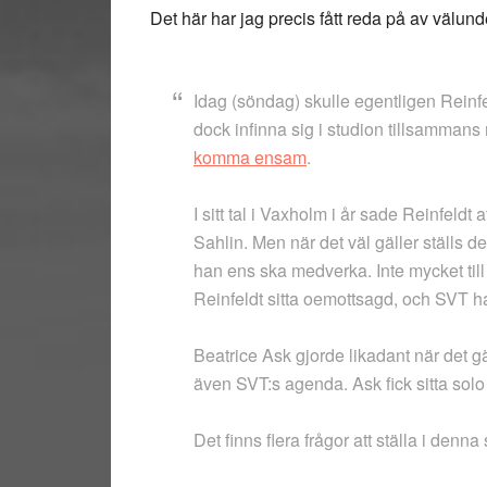
Det här har jag precis fått reda på av välund
Idag (söndag) skulle egentligen Reinf
dock infinna sig i studion tillsamma
komma ensam
.
I sitt tal i Vaxholm i år sade Reinfeldt
Sahlin. Men när det väl gäller ställs d
han ens ska medverka. Inte mycket till 
Reinfeldt sitta oemottsagd, och SVT ha
Beatrice Ask gjorde likadant när det
även SVT:s agenda. Ask fick sitta solo 
Det finns flera frågor att ställa i denna