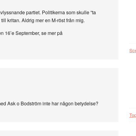
avlyssnande partiet. Politikerna som skulle ”ta
ll kritan. Aldrig mer en M-röst från mig.
en 16’e September, se mer på
Sc
med Ask o Bodström inte har någon betydelse?
Top