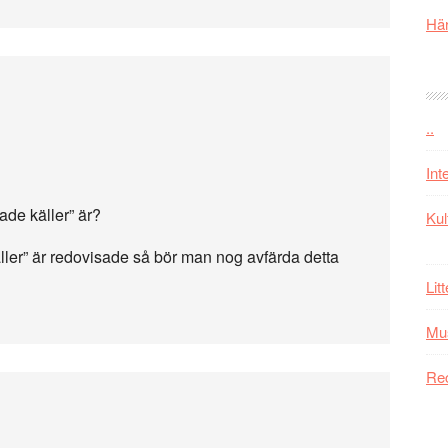
Här
..
Int
ade käller” är?
Kul
äller” är redovisade så bör man nog avfärda detta
Lit
Mu
Re