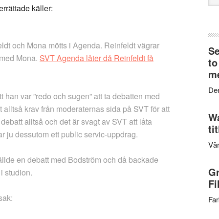
web
errättade käller:
eldt och Mona mötts i Agenda. Reinfeldt vägrar
Se
ns med Mona.
SVT Agenda låter då Reinfeldt få
to
me
Den
 att han var ”redo och sugen” att ta debatten med
et alltså krav från moderaternas sida på SVT för att
Wa
debatt alltså och det är svagt av SVT att låta
ti
r ju dessutom ett public servic-uppdrag.
Vär
 gällde en debatt med Bodström och då backade
Gr
i studion.
Fi
 sak:
Far