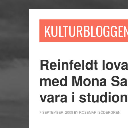
Hoppa
Hoppa
Hoppa
till
till
till
huvudinnehåll
det
sidfot
KULTURBLOGGE
primära
sidofältet
Reinfeldt lova
med Mona Sah
vara i studio
7 SEPTEMBER, 2008
BY
ROSEMARI SÖDERGREN