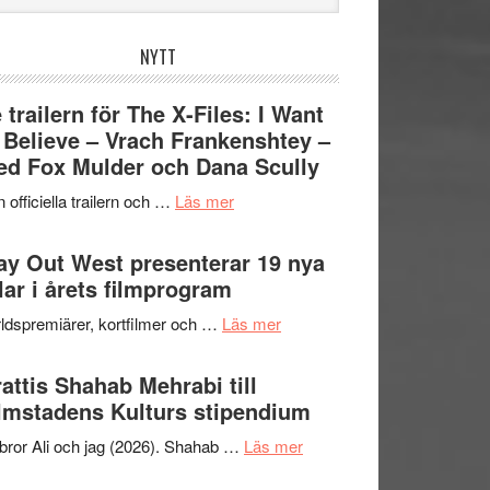
bplatsen
NYTT
 trailern för The X-Files: I Want
 Believe – Vrach Frankenshtey –
d Fox Mulder och Dana Scully
om
 officiella trailern och …
Läs mer
Se
trailern
y Out West presenterar 19 nya
för
tlar i årets filmprogram
The
om
ldspremiärer, kortfilmer och …
Läs mer
X-
Way
Files:
Out
attis Shahab Mehrabi till
I
West
lmstadens Kulturs stipendium
Want
presenterar
to
om
bror Ali och jag (2026). Shahab …
Läs mer
19
Believe
Grattis
nya
–