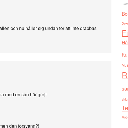
Bo
Dok
llen och nu håller sig undan för att inte drabbas
F
.
Hå
Kul
Mus
R
sa
na med en sån här grej!
skiv
Te
Vid
 men den försvann?!