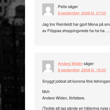
Pelle
säger
8 september, 2008 kl. 07:03
Jag tror Reinfeldt har gjort Mona på smä
av Filippas shoppingvrede ha ha ha …
Anders Widén
säger
8 september, 2008 kl. 18:20
Snyggt jobbat att komma före tidningar
Mvh
Anders Widen, författare.
(Tyckte att jag sände en hälsning nyss