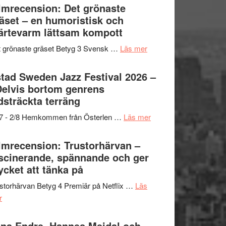
Shahab
lmrecension: Det grönaste
titlar
Vrach
Mehrabi
äset – en humoristisk och
i
Frankenshtey
till
ärtevarm lättsam kompott
årets
–
Filmstadens
filmprogram
med
om
 grönaste gräset Betyg 3 Svensk …
Läs mer
Kulturs
Fox
Filmrecension:
stipendium
Mulder
Det
tad Sweden Jazz Festival 2026 –
och
grönaste
Delvis bortom genrens
Dana
gräset
dsträckta terräng
Scully
–
om
/7 - 2/8 Hemkommen från Österlen …
Läs mer
en
Ystad
humoristisk
Sweden
lmrecension: Trustorhärvan –
och
Jazz
scinerande, spännande och ger
hjärtevarm
Festival
cket att tänka på
lättsam
2026
kompott
storhärvan Betyg 4 Premiär på Netflix …
Läs
–
om
r
I
Filmrecension:
Delvis
Trustorhärvan
na Endre, Hannes Meidal och
bortom