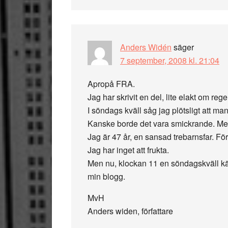
Anders Widén
säger
7 september, 2008 kl. 21:04
Apropå FRA.
Jag har skrivit en del, lite elakt om reg
I söndags kväll såg jag plötsligt att ma
Kanske borde det vara smickrande. Men 
Jag är 47 år, en sansad trebarnsfar. För
Jag har inget att frukta.
Men nu, klockan 11 en söndagskväll känn
min blogg.
MvH
Anders widen, författare