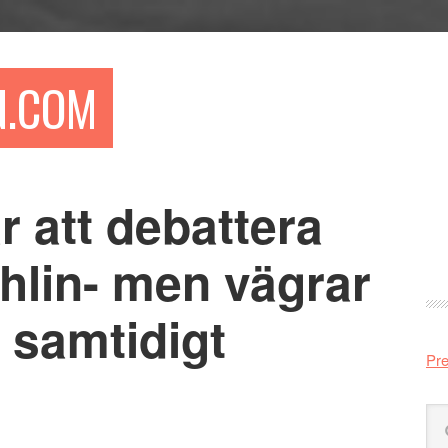
N.COM
r att debattera
Pr
si
lin- men vägrar
n samtidigt
Pre
Sö
på