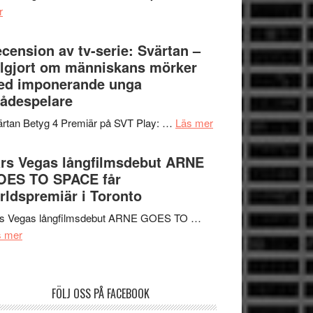
om
r
–
Nu
rolig
börjar
cension av tv-serie: Svärtan –
och
valet
lgjort om människans mörker
spännande
synas
ed imponerande unga
med
i
ådespelare
en
tv4
Jackie
om
rtan Betyg 4 Premiär på SVT Play: …
Läs mer
med
Chan
Recension
Vem
i
av
rs Vegas långfilmsdebut ARNE
kan
storform
tv-
OES TO SPACE får
styra
serie:
rldspremiär i Toronto
Mauri?
Svärtan
rs Vegas långfilmsdebut ARNE GOES TO …
–
om
s mer
välgjort
Lars
om
Vegas
människans
långfilmsdebut
mörker
FÖLJ OSS PÅ FACEBOOK
ARNE
med