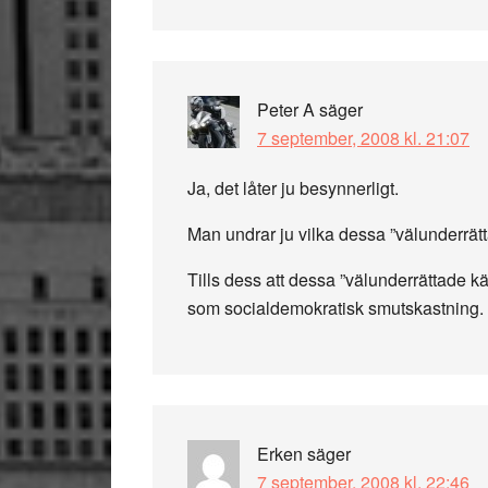
Peter A
säger
7 september, 2008 kl. 21:07
Ja, det låter ju besynnerligt.
Man undrar ju vilka dessa ”välunderrätt
Tills dess att dessa ”välunderrättade k
som socialdemokratisk smutskastning.
Erken
säger
7 september, 2008 kl. 22:46