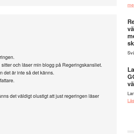
me
Re
vä
m
sk
Svä
eringen.
n sitter och läser min blogg på Regeringskansliet.
La
det är inte så det känns.
G
fattare.
vä
La
s det väldigt olustigt att just regeringen läser
Lä