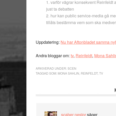
1. varför vägrar konsekvent Reinfeldt a
just ta debatten
2. hur kan public service-media gå me
tillåts bestämma vem som ska medve
Uppdatering
:
Nu har Aftonbladet samma ny
Andra bloggar om:
tv
,
Reinfeldt
,
Mona Sahli
ARKIVERAD UNDER:
SCEN
TAGGAD SOM:
MONA SAHLIN
,
REINFELDT
,
TV
Läsarkommentarer
scaber nestor
säger