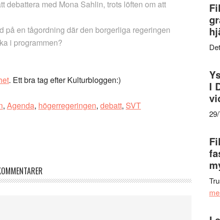
tt debattera med Mona Sahlin, trots löften om att
Fi
gr
d på en tågordning där den borgerliga regeringen
hj
rka i programmen?
Det
Ys
het
. Ett bra tag efter Kulturbloggen:)
I 
vi
n
,
Agenda
,
högerregeringen
,
debatt
,
SVT
29
Fi
fa
my
KOMMENTARER
Tru
me
Le