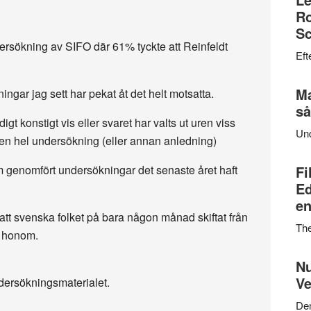
Ro
Sc
ersökning av SIFO där 61% tyckte att Reinfeldt
Eft
Ma
ngar jag sett har pekat åt det helt motsatta.
så
igt konstigt vis eller svaret har valts ut uren viss
Un
 en hel undersökning (eller annan anledning)
om genomfört undersökningar det senaste året haft
Fi
Ed
en
är att svenska folket på bara någon månad skiftat från
Th
m honom.
Nu
Ve
ndersökningsmaterialet.
Den