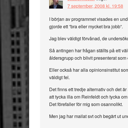
7 september, 2008 kl. 19:58
I början av programmet visades en und
gjorde ett ”bra eller mycket bra jobb”.
Jag blev väldigt förvånad, de undersökni
Så antingen har frågan ställts på ett väld
åldersgrupp och blivit presenterat som
Eller också har alla opinionsinstitut s
väldigt fel.
Det finns ett tredje alternativ och det 
att tycka illa om Reinfeldt och tycka o
Det förefaller för mig som osannolikt.
Men jag har mailat svt och begärt ut u