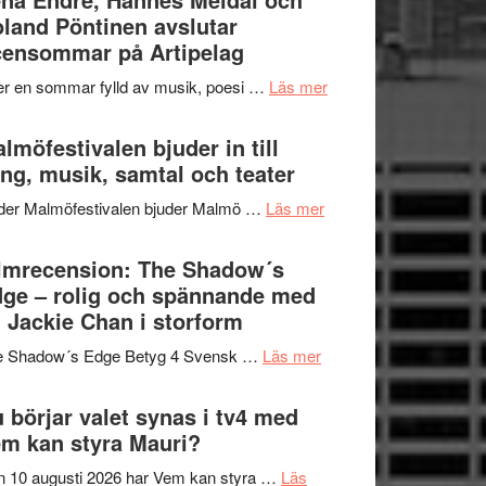
–
land Pöntinen avslutar
genrens
fascinerande,
ensommar på Artipelag
vidsträckta
spännande
terräng
om
er en sommar fylld av musik, poesi …
Läs mer
och
Lena
ger
Endre,
lmöfestivalen bjuder in till
mycket
Hannes
ng, musik, samtal och teater
att
Meidal
tänka
om
der Malmöfestivalen bjuder Malmö …
Läs mer
och
på
Malmöfestivalen
Roland
bjuder
lmrecension: The Shadow´s
Pöntinen
in
ge – rolig och spännande med
avslutar
till
 Jackie Chan i storform
Scensommar
sång,
på
om
e Shadow´s Edge Betyg 4 Svensk …
Läs mer
musik,
Artipelag
Filmrecension:
samtal
The
 börjar valet synas i tv4 med
och
Shadow
m kan styra Mauri?
teater
´s
 10 augusti 2026 har Vem kan styra …
Läs
Edge