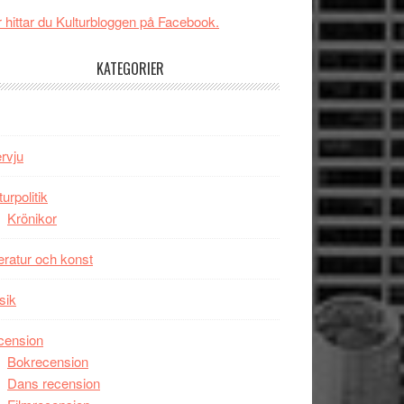
GOES
imponerande
 hittar du Kulturbloggen på Facebook.
TO
unga
SPACE
skådespelare
KATEGORIER
får
världspremiär
i
Toronto
ervju
turpolitik
Krönikor
teratur och konst
sik
cension
Bokrecension
Dans recension