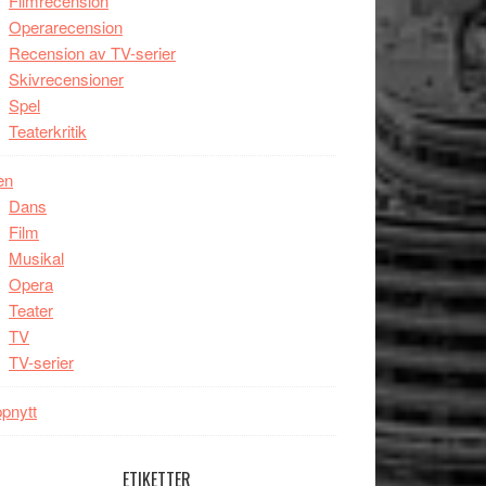
Filmrecension
Operarecension
Recension av TV-serier
Skivrecensioner
Spel
Teaterkritik
en
Dans
Film
Musikal
Opera
Teater
TV
TV-serier
pnytt
ETIKETTER