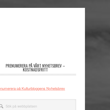
imärt
dofält
PRENUMERERA PÅ VÅRT NYHETSBREV –
KOSTNADSFRITT
numerera på Kulturbloggens Nyhetsbrev
k