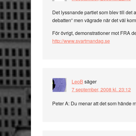
Det lyssnande partiet som blev till det 
debatten” men vägrade när det väl kom ti
För övrigt, demonstrationer mot FRA d
http://www.svartmandag.se
LeoB
säger
7 september, 2008 kl. 23:12
Peter A: Du menar att det som hände 