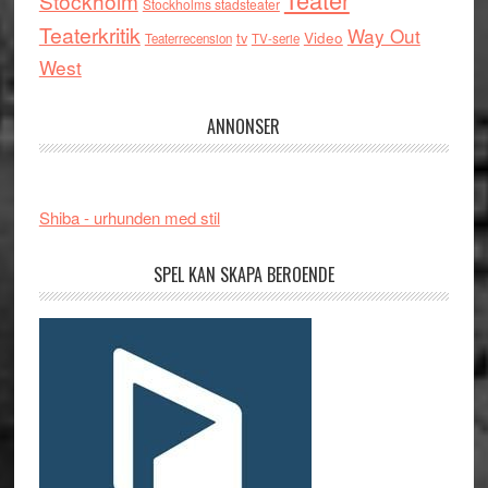
Stockholm
Stockholms stadsteater
Teaterkritik
Way Out
tv
Video
Teaterrecension
TV-serie
West
ANNONSER
Shiba - urhunden med stil
SPEL KAN SKAPA BEROENDE