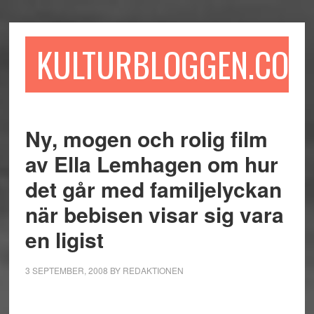
Hoppa
Hoppa
Hoppa
till
till
till
huvudinnehåll
det
sidfot
KULTURBLOGGEN.COM
primära
sidofältet
Ny, mogen och rolig film
av Ella Lemhagen om hur
det går med familjelyckan
när bebisen visar sig vara
en ligist
3 SEPTEMBER, 2008
BY
REDAKTIONEN