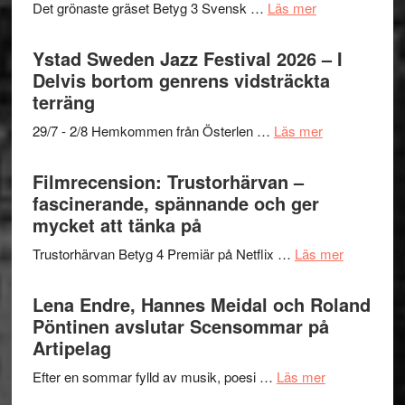
med
om
Det grönaste gräset Betyg 3 Svensk …
Läs mer
Kulturs
Fox
Filmrecension:
stipendium
Mulder
Det
Ystad Sweden Jazz Festival 2026 – I
och
grönaste
Delvis bortom genrens vidsträckta
Dana
gräset
terräng
Scully
–
om
29/7 - 2/8 Hemkommen från Österlen …
Läs mer
en
Ystad
humoristisk
Sweden
Filmrecension: Trustorhärvan –
och
Jazz
fascinerande, spännande och ger
hjärtevarm
Festival
mycket att tänka på
lättsam
2026
kompott
om
Trustorhärvan Betyg 4 Premiär på Netflix …
Läs mer
–
Filmrecens
I
Trustorhä
Lena Endre, Hannes Meidal och Roland
Delvis
–
Pöntinen avslutar Scensommar på
bortom
fascineran
Artipelag
genrens
spännand
vidsträckta
om
Efter en sommar fylld av musik, poesi …
Läs mer
och
terräng
Lena
ger