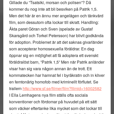
Gillade du ”Tsatsiki, morsan och polisen”? Då
kommer du nog inte att bli besviken på Patrik 1,5.
Men det här är en ännu mer angelägen och tänkvärd
film, som dessutom ofta lockar till skratt. Handling:
Äkta paret Göran och Sven (spelade av Gustaf
Skarsgård och Torkel Petersson) har blivit godkända
för adoption. Problemet är att det saknas givarländer
som accepterar homosexuella föräldrar. En dag
öppnar sig en möjlighet att få adoptera ett svenskt
föräldralöst barn, ”Patrik 1,5” Men när Patrik anländer
visar han sig vara någon annan än de trott. Ett
kommatecken har hamnat fel i byråkratin och in kliver
en femtonårig homofob med kriminellt förflutet. Se
trailern
http://www.sf.se/filmer/film?filmid=16002582
I Ella Lemhagens nya film ställs ofta sociala
konventioner och fördomar på huvudet på ett sätt
som väcker eftertanke lika mycket som det lockar till