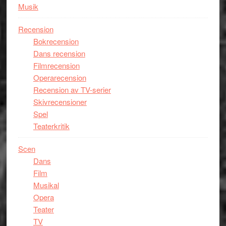
Musik
Recension
Bokrecension
Dans recension
Filmrecension
Operarecension
Recension av TV-serier
Skivrecensioner
Spel
Teaterkritik
Scen
Dans
Film
Musikal
Opera
Teater
TV