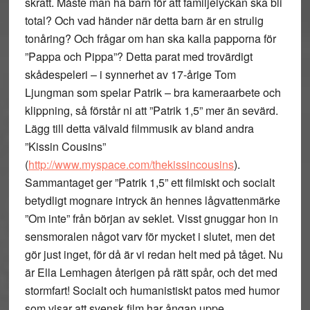
skratt. Måste man ha barn för att familjelyckan ska bli
total? Och vad händer när detta barn är en strulig
tonåring? Och frågar om han ska kalla papporna för
”Pappa och Pippa”? Detta parat med trovärdigt
skådespeleri – i synnerhet av 17-årige Tom
Ljungman som spelar Patrik – bra kameraarbete och
klippning, så förstår ni att ”Patrik 1,5” mer än sevärd.
Lägg till detta välvald filmmusik av bland andra
”Kissin Cousins”
(
http://www.myspace.com/thekissincousins
).
Sammantaget ger ”Patrik 1,5” ett filmiskt och socialt
betydligt mognare intryck än hennes lågvattenmärke
”Om inte” från början av seklet. Visst gnuggar hon in
sensmoralen något varv för mycket i slutet, men det
gör just inget, för då är vi redan helt med på tåget. Nu
är Ella Lemhagen återigen på rätt spår, och det med
stormfart! Socialt och humanistiskt patos med humor
som visar att svensk film har ångan uppe,