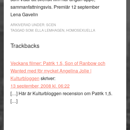
sammanfattningsvis. Premiär 12 september
Lena Gavelin
ARKIVERAD UNDER:
SCEN
TAGGAD SOM:
ELLA LEMHAGEN
,
HOMOSEXUELLA
Läsarkommentarer
Trackbacks
Veckans filmer: Patrik 1.5, Son of Ranbow och
Wanted med för mycket Angelina Jolie |
Kulturbloggen
skriver:
13 september, 2008 kl. 06:22
[…] Här är Kulturbloggen recension om Patrik 1,5.
[…]