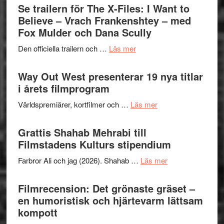
Swede
Se trailern för The X-Files: I Want to
Jazz
Believe – Vrach Frankenshtey – med
Festiva
Fox Mulder och Dana Scully
2026
om
Den officiella trailern och …
Läs mer
–
Se
II
trailern
Way Out West presenterar 19 nya titlar
Internat
för
i årets filmprogram
storhet
The
och
om
Världspremiärer, kortfilmer och …
Läs mer
X-
samarb
Way
Files:
Out
Grattis Shahab Mehrabi till
I
West
Filmstadens Kulturs stipendium
Want
presenterar
to
om
Farbror Ali och jag (2026). Shahab …
Läs mer
19
Believe
Grattis
nya
–
Shahab
Filmrecension: Det grönaste gräset –
titlar
Vrach
Mehrabi
en humoristisk och hjärtevarm lättsam
i
Frankenshtey
till
kompott
årets
–
Filmstadens
filmprogram