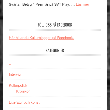
med
om
Svärtan Betyg 4 Premiär på SVT Play: …
Läs mer
tv4
en
Recension
med
Jackie
av
Vem
Chan
tv-
kan
FÖLJ OSS PÅ FACEBOOK
i
serie:
styra
storform
Svärtan
Mauri?
Här hittar du Kulturbloggen på Facebook.
–
välgjort
KATEGORIER
om
människans
mörker
..
med
Intervju
imponerande
unga
Kulturpolitik
skådespelar
Krönikor
Litteratur och konst