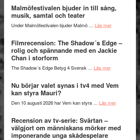
Endre,
Malmöfestivalen bjuder in till sång,
mycket
Hannes
musik, samtal och teater
att
Meidal
tänka
om
Under Malmöfestivalen bjuder Malmö …
Läs mer
och
på
Malmöfestiva
Roland
bjuder
Filmrecension: The Shadow´s Edge –
Pöntinen
in
rolig och spännande med en Jackie
avslutar
till
Chan i storform
Scensommar
sång,
på
om
The Shadow´s Edge Betyg 4 Svensk …
Läs mer
musik,
Artipelag
Filmrecension
samtal
The
Nu börjar valet synas i tv4 med Vem
och
Shadow
kan styra Mauri?
teater
´s
om
Den 10 augusti 2026 har Vem kan styra …
Läs mer
Edge
Nu
–
börjar
Recension av tv-serie: Svärtan –
rolig
valet
välgjort om människans mörker med
och
synas
imponerande unga skådespelare
spännande
i