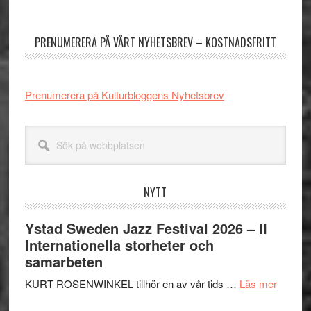
Primärt
sidofält
PRENUMERERA PÅ VÅRT NYHETSBREV – KOSTNADSFRITT
Prenumerera på Kulturbloggens Nyhetsbrev
Sök
på
webbplatsen
NYTT
Ystad Sweden Jazz Festival 2026 – II
Internationella storheter och
samarbeten
om
KURT ROSENWINKEL tillhör en av vår tids …
Läs mer
Ystad