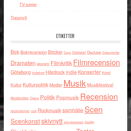
TV-serier
Toppnytt
ETIKETTER
Bok
Böcker
Bokrecension
Deckare
Debaser
Dokumentär
Dans
Filmrecension
Dramaten
Filmkritik
ekonomi
indie
Konserter
Göteborg
Hårdrock
Konst
Hultsfred
Musik
Kulturpolitik
Musikfestival
Kultur
Medier
Recension
Politik
Popmusik
Musikvideo
Opera
Scen
samhälle
Rockmusik
recensioner
rock
skivnytt
Scenkonst
skivrecension
Spotify
Teater