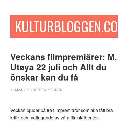
Hoppa
Hoppa
Hoppa
till
till
till
huvudinnehåll
det
sidfot
KULTURBLOGGEN.COM
primära
sidofältet
Veckans filmpremiärer: M,
Utøya 22 juli och Allt du
önskar kan du få
11 MAJ, 2018
BY
REDAKTIONEN
Veckan bjuder på tre filmpremiärer som alla fått bra
kritik och mottagande av våra filmskribenter: