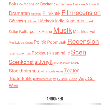
Bok
Böcker
Bokrecension
Deckare
Debaser
Dokumentär
Dans
Filmrecension
Dramaten
Filmkritik
ekonomi
indie
Konserter
Göteborg
Hårdrock
Konst
Hultsfred
Musik
Kulturpolitik
Musikfestival
Kultur
Medier
Recension
Politik
Popmusik
Musikvideo
Opera
Scen
samhälle
Rockmusik
recensioner
rock
skivnytt
Scenkonst
skivrecension
Spotify
Teater
Stockholm
Stockholms stadsteater
Teaterkritik
Way Out
tv
Video
Teaterrecension
TV-serie
West
ANNONSER