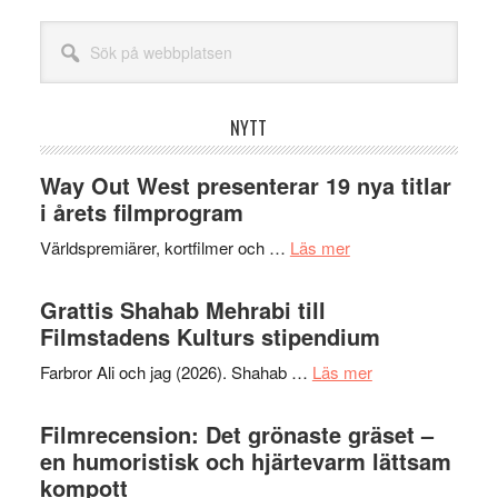
Sök
på
webbplatsen
NYTT
Way Out West presenterar 19 nya titlar
i årets filmprogram
om
Världspremiärer, kortfilmer och …
Läs mer
Way
Out
Grattis Shahab Mehrabi till
West
Filmstadens Kulturs stipendium
presenterar
om
Farbror Ali och jag (2026). Shahab …
Läs mer
19
Grattis
nya
Shahab
Filmrecension: Det grönaste gräset –
titlar
Mehrabi
en humoristisk och hjärtevarm lättsam
i
till
kompott
årets