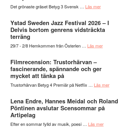
Filmstadens
filmprogram
om
Det grönaste gräset Betyg 3 Svensk …
Läs mer
Kulturs
Filmrecension:
stipendium
Det
Ystad Sweden Jazz Festival 2026 – I
grönaste
Delvis bortom genrens vidsträckta
gräset
terräng
–
om
29/7 - 2/8 Hemkommen från Österlen …
Läs mer
en
Ystad
humoristisk
Sweden
Filmrecension: Trustorhärvan –
och
Jazz
fascinerande, spännande och ger
hjärtevarm
Festival
mycket att tänka på
lättsam
2026
kompott
om
Trustorhärvan Betyg 4 Premiär på Netflix …
Läs mer
–
Filmrecens
I
Trustorhä
Lena Endre, Hannes Meidal och Roland
Delvis
–
Pöntinen avslutar Scensommar på
bortom
fascineran
Artipelag
genrens
spännand
vidsträckta
om
Efter en sommar fylld av musik, poesi …
Läs mer
och
terräng