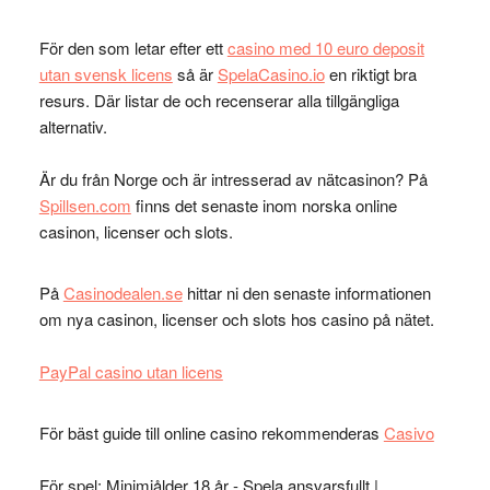
För den som letar efter ett
casino med 10 euro deposit
utan svensk licens
så är
SpelaCasino.io
en riktigt bra
resurs. Där listar de och recenserar alla tillgängliga
alternativ.
Är du från Norge och är intresserad av nätcasinon? På
Spillsen.com
finns det senaste inom norska online
casinon, licenser och slots.
På
Casinodealen.se
hittar ni den senaste informationen
om nya casinon, licenser och slots hos casino på nätet.
PayPal casino utan licens
För bäst guide till online casino rekommenderas
Casivo
För spel: Minimiålder 18 år - Spela ansvarsfullt |