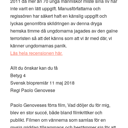
2011 då mer än 70 unga människor miste sina liv har
inte varit en lätt uppgift. Manusförfattarna och
regissören har säkert haft en känslig uppgift och
lyckas genomföra skildringen av denna dryga
hemska timme då ungdomarna jagades av den galne
terroristen så att det känns som att vi är med där, vi
känner ungdomarnas panik.
Läs hela recensionen här.
Allt du önskar kan du få
Betyg 4
Svensk biopremiär 11 maj 2018
Regi Paolo Genovese
Paolo Genoveses förra film, Vad döljer du för mig,
blev en stor succé, både bland filmkritiker och
publikt. Filmen om vännerna som samlas för en
mysig middag tillsammans och bestämmer sig för att