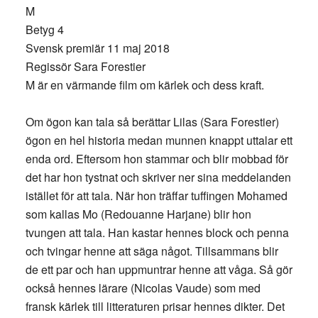
M
Betyg 4
Svensk premiär 11 maj 2018
Regissör Sara Forestier
M är en värmande film om kärlek och dess kraft.
Om ögon kan tala så berättar Lilas (Sara Forestier)
ögon en hel historia medan munnen knappt uttalar ett
enda ord. Eftersom hon stammar och blir mobbad för
det har hon tystnat och skriver ner sina meddelanden
istället för att tala. När hon träffar tuffingen Mohamed
som kallas Mo (Redouanne Harjane) blir hon
tvungen att tala. Han kastar hennes block och penna
och tvingar henne att säga något. Tillsammans blir
de ett par och han uppmuntrar henne att våga. Så gör
också hennes lärare (Nicolas Vaude) som med
fransk kärlek till litteraturen prisar hennes dikter. Det