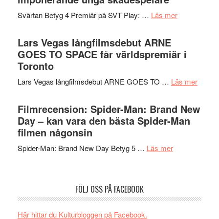
i
med
om
Svärtan Betyg 4 Premiär på SVT Play: …
Läs mer
tv4
en
Recension
med
Jackie
av
Lars Vegas långfilmsdebut ARNE
Vem
Chan
tv-
GOES TO SPACE får världspremiär i
kan
i
serie:
Toronto
styra
storform
Svärtan
Mauri?
om
Lars Vegas långfilmsdebut ARNE GOES TO …
Läs mer
–
Lars
välgjort
Vegas
Filmrecension: Spider-Man: Brand New
om
långfi
Day – kan vara den bästa Spider-Man
människans
ARNE
filmen någonsin
mörker
GOES
med
om
Spider-Man: Brand New Day Betyg 5 …
Läs mer
TO
imponerande
Filmrecension
SPAC
unga
Spider-
får
skådespelar
Man:
världs
FÖLJ OSS PÅ FACEBOOK
Brand
i
New
Toront
Här hittar du Kulturbloggen på Facebook.
Day