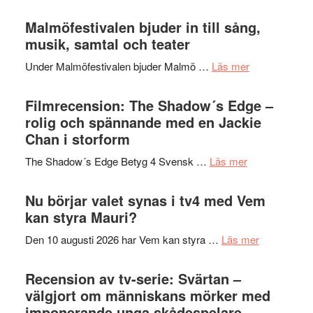
Lena
ger
Endre,
Malmöfestivalen bjuder in till sång,
mycket
Hannes
musik, samtal och teater
att
Meidal
tänka
om
Under Malmöfestivalen bjuder Malmö …
Läs mer
och
på
Malmöfestiva
Roland
bjuder
Filmrecension: The Shadow´s Edge –
Pöntinen
in
rolig och spännande med en Jackie
avslutar
till
Chan i storform
Scensommar
sång,
på
om
The Shadow´s Edge Betyg 4 Svensk …
Läs mer
musik,
Artipelag
Filmrecension
samtal
The
Nu börjar valet synas i tv4 med Vem
och
Shadow
kan styra Mauri?
teater
´s
om
Den 10 augusti 2026 har Vem kan styra …
Läs mer
Edge
Nu
–
börjar
Recension av tv-serie: Svärtan –
rolig
valet
välgjort om människans mörker med
och
synas
imponerande unga skådespelare
spännande