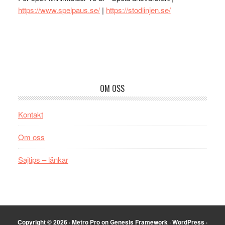
https://www.spelpaus.se/
|
https://stodlinjen.se/
Footer
OM OSS
Kontakt
Om oss
Sajtips – länkar
Copyright © 2026 ·
Metro Pro
on
Genesis Framework
·
WordPress
·