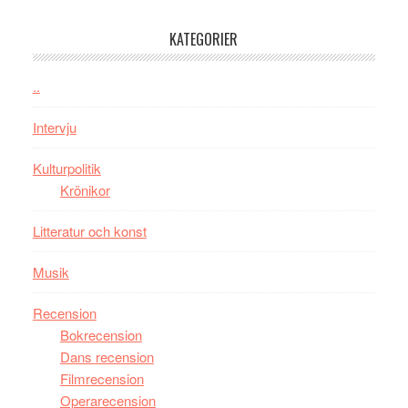
–
KATEGORIER
kan
vara
den
..
bästa
Intervju
Spider-
Man
Kulturpolitik
filmen
Krönikor
någonsin
Litteratur och konst
Musik
Recension
Bokrecension
Dans recension
Filmrecension
Operarecension