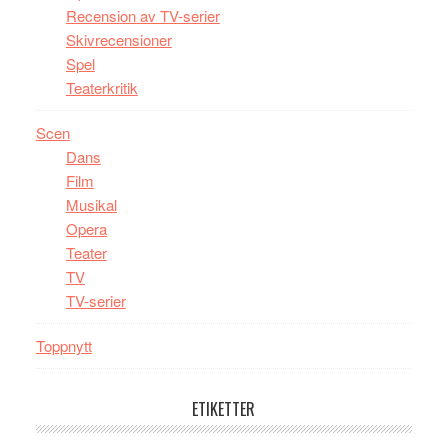
Recension av TV-serier
Skivrecensioner
Spel
Teaterkritik
Scen
Dans
Film
Musikal
Opera
Teater
TV
TV-serier
Toppnytt
ETIKETTER