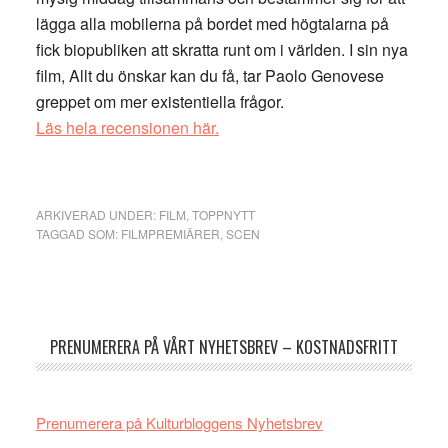
lägga alla mobilerna på bordet med högtalarna på
fick biopubliken att skratta runt om i världen. I sin nya
film, Allt du önskar kan du få, tar Paolo Genovese
greppet om mer existentiella frågor.
Läs hela recensionen här.
ARKIVERAD UNDER:
FILM
,
TOPPNYTT
TAGGAD SOM:
FILMPREMIÄRER
,
SCEN
Primärt
sidofält
PRENUMERERA PÅ VÅRT NYHETSBREV – KOSTNADSFRITT
Prenumerera på Kulturbloggens Nyhetsbrev