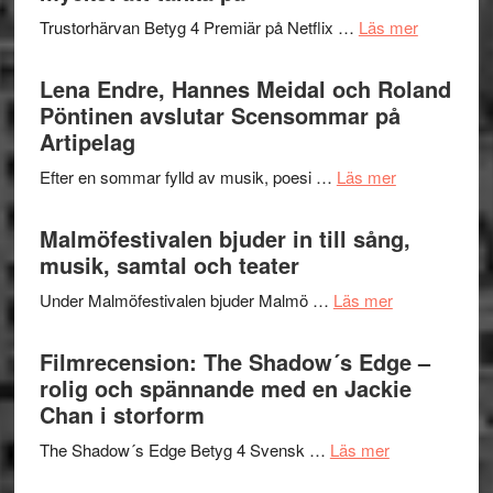
2026
kompott
om
Trustorhärvan Betyg 4 Premiär på Netflix …
Läs mer
–
Filmrecens
I
Trustorhä
Lena Endre, Hannes Meidal och Roland
Delvis
–
Pöntinen avslutar Scensommar på
bortom
fascineran
Artipelag
genrens
spännand
vidsträckta
om
Efter en sommar fylld av musik, poesi …
Läs mer
och
terräng
Lena
ger
Endre,
Malmöfestivalen bjuder in till sång,
mycket
Hannes
musik, samtal och teater
att
Meidal
tänka
om
Under Malmöfestivalen bjuder Malmö …
Läs mer
och
på
Malmöfestiva
Roland
bjuder
Filmrecension: The Shadow´s Edge –
Pöntinen
in
rolig och spännande med en Jackie
avslutar
till
Chan i storform
Scensommar
sång,
på
om
The Shadow´s Edge Betyg 4 Svensk …
Läs mer
musik,
Artipelag
Filmrecension
samtal