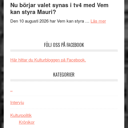
The
Nu börjar valet synas i tv4 med Vem
och
Shadow
kan styra Mauri?
teater
´s
om
Den 10 augusti 2026 har Vem kan styra …
Läs mer
Edge
Nu
–
börjar
rolig
valet
och
FÖLJ OSS PÅ FACEBOOK
synas
spännande
i
med
Här hittar du Kulturbloggen på Facebook.
tv4
en
med
Jackie
KATEGORIER
Vem
Chan
kan
i
styra
..
storform
Mauri?
Intervju
Kulturpolitik
Krönikor