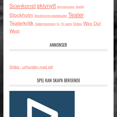
skivnytt
Scenkonst
skivrecension
Spotify
Teater
Stockholm
Stockholms stadsteater
Teaterkritik
Way Out
tv
Video
Teaterrecension
TV-serie
West
ANNONSER
Shiba - urhunden med stil
SPEL KAN SKAPA BEROENDE