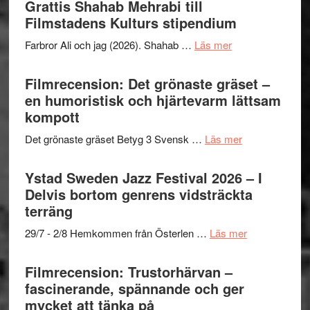
Grattis Shahab Mehrabi till
I
West
Filmstadens Kulturs stipendium
Want
presenterar
to
om
Farbror Ali och jag (2026). Shahab …
Läs mer
19
Believe
Grattis
nya
–
Shahab
Filmrecension: Det grönaste gräset –
titlar
Vrach
Mehrabi
en humoristisk och hjärtevarm lättsam
i
Frankenshtey
till
kompott
årets
–
Filmstadens
filmprogram
med
om
Det grönaste gräset Betyg 3 Svensk …
Läs mer
Kulturs
Fox
Filmrecension:
stipendium
Mulder
Det
Ystad Sweden Jazz Festival 2026 – I
och
grönaste
Delvis bortom genrens vidsträckta
Dana
gräset
terräng
Scully
–
om
29/7 - 2/8 Hemkommen från Österlen …
Läs mer
en
Ystad
humoristisk
Sweden
Filmrecension: Trustorhärvan –
och
Jazz
fascinerande, spännande och ger
hjärtevarm
Festival
mycket att tänka på
lättsam