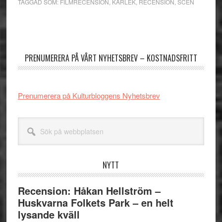
TAGGAD SOM:
FILMRECENSION
,
KÄRLEK
,
RECENSION
,
SCEN
Primärt
sidofält
PRENUMERERA PÅ VÅRT NYHETSBREV – KOSTNADSFRITT
Prenumerera på Kulturbloggens Nyhetsbrev
Sök
på
webbplatsen
NYTT
Recension: Håkan Hellström –
Huskvarna Folkets Park – en helt
lysande kväll