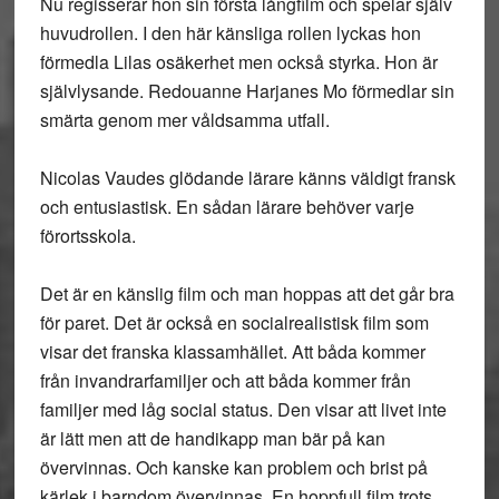
Nu regisserar hon sin första långfilm och spelar själv
huvudrollen. I den här känsliga rollen lyckas hon
förmedla Lilas osäkerhet men också styrka. Hon är
självlysande. Redouanne Harjanes Mo förmedlar sin
smärta genom mer våldsamma utfall.
Nicolas Vaudes glödande lärare känns väldigt fransk
och entusiastisk. En sådan lärare behöver varje
förortsskola.
Det är en känslig film och man hoppas att det går bra
för paret. Det är också en socialrealistisk film som
visar det franska klassamhället. Att båda kommer
från invandrarfamiljer och att båda kommer från
familjer med låg social status. Den visar att livet inte
är lätt men att de handikapp man bär på kan
övervinnas. Och kanske kan problem och brist på
kärlek i barndom övervinnas. En hoppfull film trots