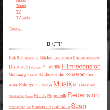
Teater
TV
TV-serier
Toppnytt
ETIKETTER
Bok
Böcker
Bokrecension
Deckare
Debaser
Dokumentär
Dans
Filmrecension
Dramaten
Filmkritik
ekonomi
indie
Konserter
Göteborg
Hårdrock
Konst
Hultsfred
Musik
Kulturpolitik
Musikfestival
Kultur
Medier
Recension
Politik
Popmusik
Musikvideo
Opera
Scen
samhälle
Rockmusik
recensioner
rock