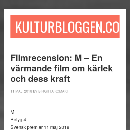
Hoppa
Hoppa
Hoppa
till
till
till
huvudinnehåll
det
sidfot
KULTURBLOGGEN.COM
primära
sidofältet
Filmrecension: M – En
värmande film om kärlek
och dess kraft
11 MAJ, 2018
BY
BIRGITTA KOMAKI
M
Betyg 4
Svensk premiär 11 maj 2018