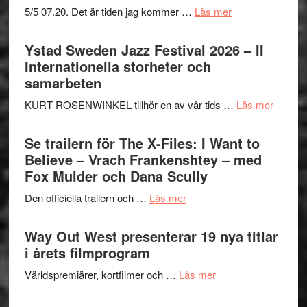
om
5/5 07.20. Det är tiden jag kommer …
Läs mer
Recension:
Håkan
Ystad Sweden Jazz Festival 2026 – II
Hellström
Internationella storheter och
–
samarbeten
Huskvarna
om
KURT ROSENWINKEL tillhör en av vår tids …
Läs mer
Folkets
Ystad
Park
Swede
Se trailern för The X-Files: I Want to
–
Jazz
Believe – Vrach Frankenshtey – med
en
Festiva
Fox Mulder och Dana Scully
helt
2026
lysande
om
Den officiella trailern och …
Läs mer
–
kväll
Se
II
trailern
Way Out West presenterar 19 nya titlar
Internat
för
i årets filmprogram
storhet
The
och
om
Världspremiärer, kortfilmer och …
Läs mer
X-
samarb
Way
Files:
Out