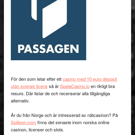
För den som letar efter ett
casino med 10 euro deposit
utan svensk licens
så är
SpelaCasino.io
en riktigt bra
resurs. Där listar de och recenserar alla tillgängliga
alternativ.
Är du från Norge och är intresserad av nätcasinon? På
Spillsen.com
finns det senaste inom norska online
casinon, licenser och slots.