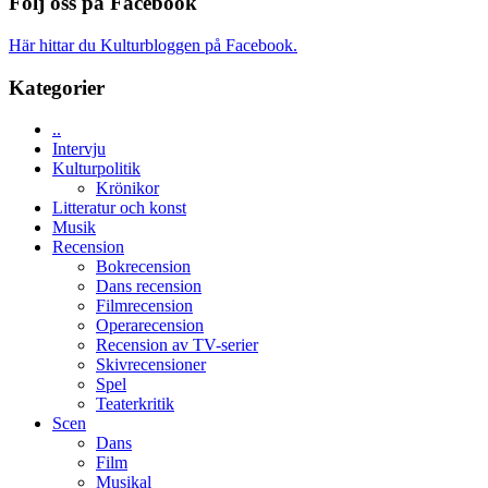
Följ oss på Facebook
bästa
och
Spider-
energi
Man
Här hittar du Kulturbloggen på Facebook.
när
filmen
legendarisk
någonsin
Kategorier
100-
åring
..
firas
Intervju
–
Kulturpolitik
Wayne
Krönikor
Tucker
Litteratur och konst
hyllar
Musik
Miles
Recension
Davis
Bokrecension
på
Dans recension
Utopia
Filmrecension
Operarecension
Recension av TV-serier
Skivrecensioner
Spel
Teaterkritik
Scen
Dans
Film
Musikal