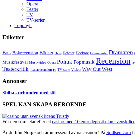
Opera
Teater
TV
TV-serier
Toppnytt
Etiketter
Dramaten
Bok
Bokrecension
Böcker
Deckare
Debaser
Dokumentär
Dans
Recension
Politik
Popmusik
Musikfestival
Musikvideo
re
Opera
Teaterkritik
Way Out West
Video
tv
Teaterrecension
TV-serie
Annonser
Shiba - urhunden med stil
SPEL KAN SKAPA BEROENDE
För den som letar efter ett
casino med 10 euro deposit utan svensk lic
Är du från Norge och är intresserad av nätcasinon? På
Spillsen.com
fi