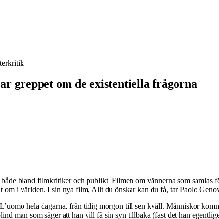
terkritik
tar greppet om de existentiella frågorna
, både bland filmkritiker och publikt. Filmen om vännerna som samlas f
t om i världen. I sin nya film, Allt du önskar kan du få, tar Paolo Geno
L’uomo hela dagarna, från tidig morgon till sen kväll. Människor komm
man som säger att han vill få sin syn tillbaka (fast det han egentligen