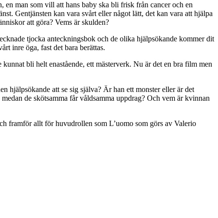
, en man som vill att hans baby ska bli frisk från cancer och en
t. Gentjänsten kan vara svårt eller något lätt, det kan vara att hjälpa
änniskor att göra? Vems är skulden?
ulltecknade tjocka anteckningsbok och de olika hjälpsökande kommer dit
rt inre öga, fast det bara berättas.
de kunnat bli helt enastående, ett mästerverk. Nu är det en bra film men
 hjälpsökande att se sig själva? Är han ett monster eller är det
ärlek medan de skötsamma får våldsamma uppdrag? Och vem är kvinnan
 och framför allt för huvudrollen som L’uomo som görs av Valerio