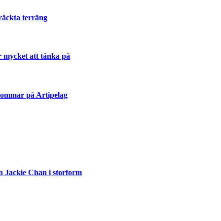
räckta terräng
r mycket att tänka på
sommar på Artipelag
n Jackie Chan i storform