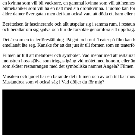
en kvinna som vill bli vackrare, en gammal kvinna som vill att hennes 
bilmekaniker som vill ha en natt med sin drömkvinna. L’uomo kan förverk
äldre damer över gatan men det kan också vara att döda ett barn elle
Berättelsen är fascinerande och allt utspelar sig i samma rum, i rest
och berättar om sig själva och hur de försökte genomföra sitt uppdrag. D
Det är som en teaterföreställning. På gott och ont. Teater på film kan b
emellanåt lite seg. Kanske för att det just är till formen som en teaterfö
Filmen är full att metaforer och symboler. Vad menar med att restaura
monstren i oss själva som triggas igång vid mötet med honom, eller 
som sköter restaurangen med det symboliska namnet Angela? Filmen ger
Musiken och ljudet har en bärande del i filmen och av och till bär mu
Mastandrea som vi också såg i Vad döljer du för mig?