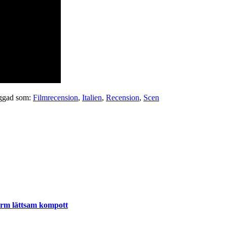
ggad som:
Filmrecension
,
Italien
,
Recension
,
Scen
varm lättsam kompott