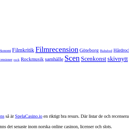
Filmrecension
Filmkritik
Göteborg
Hårdroc
ekonomi
Hultsfred
Scen
skivnytt
Scenkonst
samhälle
Rockmusik
censioner
rock
ens
så är
SpelaCasino.io
en riktigt bra resurs. Där listar de och recenserar
nns det senaste inom norska online casinon, licenser och slots.