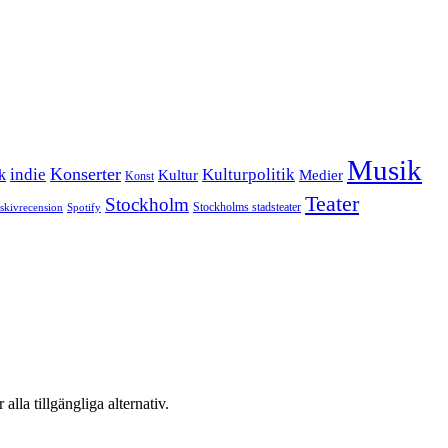
Musik
Konserter
k
indie
Kulturpolitik
Kultur
Medier
Konst
Teater
Stockholm
Stockholms stadsteater
skivrecension
Spotify
 alla tillgängliga alternativ.