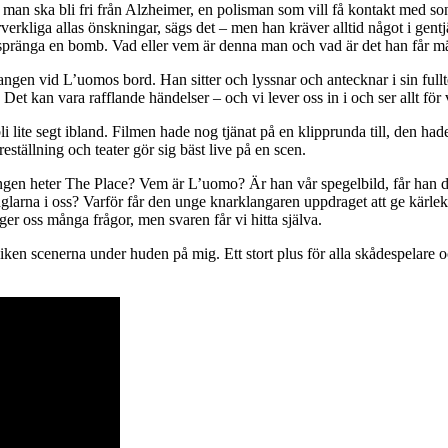
man ska bli fri från Alzheimer, en polisman som vill få kontakt med son
liga allas önskningar, sägs det – men han kräver alltid något i gentjäns
r spränga en bomb. Vad eller vem är denna man och vad är det han får m
aurangen vid L’uomos bord. Han sitter och lyssnar och antecknar i sin f
et kan vara rafflande händelser – och vi lever oss in i och ser allt för vå
li lite segt ibland. Filmen hade nog tjänat på en klipprunda till, den ha
reställning och teater gör sig bäst live på en scen.
ngen heter The Place? Vem är L’uomo? Är han vår spegelbild, får han den
änglarna i oss? Varför får den unge knarklangaren uppdraget att ge k
 oss många frågor, men svaren får vi hitta själva.
siken scenerna under huden på mig. Ett stort plus för alla skådespelare