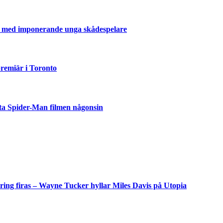
er med imponerande unga skådespelare
emiär i Toronto
ta Spider-Man filmen någonsin
but
är
ing firas – Wayne Tucker hyllar Miles Davis på Utopia