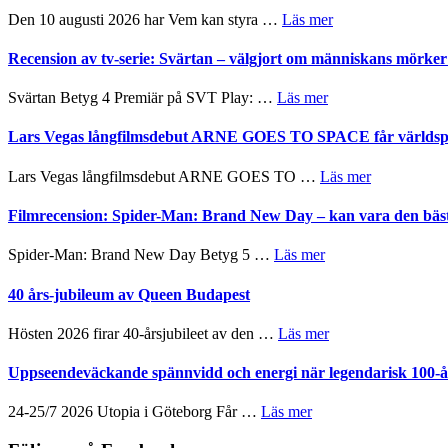
och
´s
om
Den 10 augusti 2026 har Vem kan styra …
Läs mer
teater
Edge
Nu
–
börjar
Recension av tv-serie: Svärtan – välgjort om människans mörk
rolig
valet
och
synas
om
Svärtan Betyg 4 Premiär på SVT Play: …
Läs mer
spännande
i
Recension
med
tv4
av
Lars Vegas långfilmsdebut ARNE GOES TO SPACE får världspr
en
med
tv-
Jackie
Vem
serie:
Chan
om
Lars Vegas långfilmsdebut ARNE GOES TO …
Läs mer
kan
Svärtan
i
Lars
styra
–
storform
Vegas
Filmrecension: Spider-Man: Brand New Day – kan vara den bäs
Mauri?
välgjort
långfilmsde
om
ARNE
om
Spider-Man: Brand New Day Betyg 5 …
Läs mer
människans
GOES
Filmrecension:
mörker
TO
Spider-
40 års-jubileum av Queen Budapest
med
SPACE
Man:
imponerande
får
Brand
unga
om
Hösten 2026 firar 40-årsjubileet av den …
Läs mer
världspremi
New
skådespelare
40
i
Day
års-
Uppseendeväckande spännvidd och energi när legendarisk 100-år
Toronto
–
jubileum
kan
av
om
24-25/7 2026 Utopia i Göteborg Får …
Läs mer
vara
Queen
Uppseendeväckande
den
Budapest
spännvidd