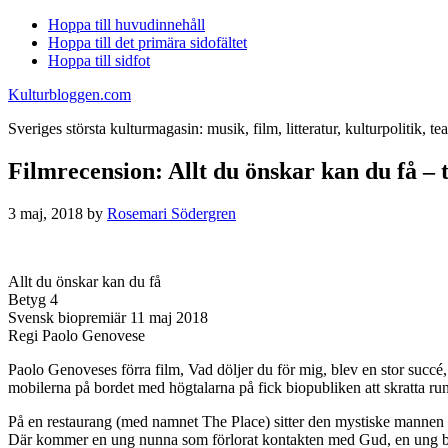
Hoppa till huvudinnehåll
Hoppa till det primära sidofältet
Hoppa till sidfot
Kulturbloggen.com
Sveriges största kulturmagasin: musik, film, litteratur, kulturpolitik, tea
Filmrecension: Allt du önskar kan du få – 
3 maj, 2018
by
Rosemari Södergren
Allt du önskar kan du få
Betyg 4
Svensk biopremiär 11 maj 2018
Regi Paolo Genovese
Paolo Genoveses förra film, Vad döljer du för mig, blev en stor succé
mobilerna på bordet med högtalarna på fick biopubliken att skratta run
På en restaurang (med namnet The Place) sitter den mystiske mannen 
Där kommer en ung nunna som förlorat kontakten med Gud, en ung blind 