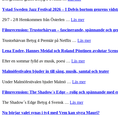
Filmrecension:
Det
Ystad Sweden Jazz Festival 2026 – I Delvis bortom genrens vidst
grönaste
gräset
om
29/7 - 2/8 Hemkommen från Österlen …
Läs mer
–
Ystad
en
Sweden
Filmrecension: Trustorhärvan – fascinerande, spännande och ge
humoristisk
Jazz
och
Festival
om
Trustorhärvan Betyg 4 Premiär på Netflix …
Läs mer
hjärtevarm
2026
Filmrecension:
lättsam
–
Trustorhärvan
Lena Endre, Hannes Meidal och Roland Pöntinen avslutar Scen
kompott
I
–
Delvis
fascinerande,
om
Efter en sommar fylld av musik, poesi …
Läs mer
bortom
spännande
Lena
genrens
och
Endre,
Malmöfestivalen bjuder in till sång, musik, samtal och teater
vidsträckta
ger
Hannes
terräng
mycket
Meidal
om
Under Malmöfestivalen bjuder Malmö …
Läs mer
att
och
Malmöfestivalen
tänka
Roland
bjuder
Filmrecension: The Shadow´s Edge – rolig och spännande med e
på
Pöntinen
in
avslutar
till
om
The Shadow´s Edge Betyg 4 Svensk …
Läs mer
Scensommar
sång,
Filmrecension:
på
musik,
The
Nu börjar valet synas i tv4 med Vem kan styra Mauri?
Artipelag
samtal
Shadow