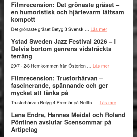
Filmrecension: Det grönaste gräset –
Believe
nya
Shahab
en humoristisk och hjärtevarm lättsam
–
titlar
Mehrabi
kompott
Vrach
i
till
Frankenshtey
årets
Filmstadens
om
Det grönaste gräset Betyg 3 Svensk …
Läs mer
–
filmprogram
Kulturs
Filmrecension:
Ystad Sweden Jazz Festival 2026 – I
med
stipendium
Det
Delvis bortom genrens vidsträckta
Fox
grönaste
terräng
Mulder
gräset
och
–
om
29/7 - 2/8 Hemkommen från Österlen …
Läs mer
Dana
en
Ystad
Filmrecension: Trustorhärvan –
Scully
humoristisk
Sweden
fascinerande, spännande och ger
och
Jazz
mycket att tänka på
hjärtevarm
Festival
lättsam
2026
om
Trustorhärvan Betyg 4 Premiär på Netflix …
Läs mer
kompott
–
Filmrecens
Lena Endre, Hannes Meidal och Roland
I
Trustorhä
Pöntinen avslutar Scensommar på
Delvis
–
Artipelag
bortom
fascineran