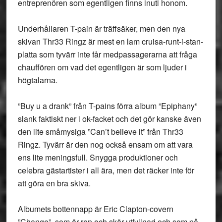
entreprenören som egentligen finns inuti honom.
Underhållaren T-pain är träffsäker, men den nya
skivan Thr33 Ringz är mest en lam cruisa-runt-i-stan-
platta som tyvärr inte får medpassagerarna att fråga
chauffören om vad det egentligen är som ljuder i
högtalarna.
”Buy u a drank” från T-pains förra album ”Epiphany”
slank faktiskt ner i ok-facket och det gör kanske även
den lite småmysiga ”Can’t believe it” från Thr33
Ringz. Tyvärr är den nog också ensam om att vara
ens lite meningsfull. Snygga produktioner och
celebra gästartister i all ära, men det räcker inte för
att göra en bra skiva.
Albumets bottennapp är Eric Clapton-covern
”Change”, som är ren och skär utfyllnad och som på