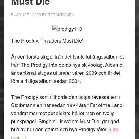
Must Die”
The
Johnsons
5 JANUARI, 2009
BY
REDAKTIONEN
The Prodigy: ”Invaders Must Die”.
Är den första singel från det femte fullängdsalbumet
från The Prodigy från deras nya skivbolag. Albumet
är beräknat att ges ut under våren 2009 och är det
första riktiga album sedan 2004.
The Prodigy som tillhörde den tidiga ravescenen i
Storbritannien har sedan 1997 års ” Fat of the Land”
vandrat mer mot det elektro hållet men en tydlig
punkprägel. Singeln ” Invaders Must Die” ger god
bild av hur den gamla och nya Prodigy låter.
[Läs
om
mer…]