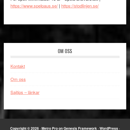
https://www.spelpaus.se/
|
https://stodlinjen.se/
Footer
OM OSS
Kontakt
Om oss
Sajtips – länkar
Copyright © 2026 ·
Metro Pro
on
Genesis Framework
·
WordPress
·