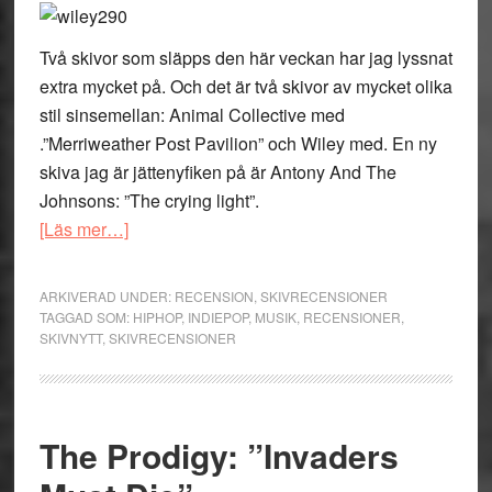
Två skivor som släpps den här veckan har jag lyssnat
extra mycket på. Och det är två skivor av mycket olika
stil sinsemellan: Animal Collective med
.”Merriweather Post Pavilion” och Wiley med. En ny
skiva jag är jättenyfiken på är Antony And The
Johnsons: ”The crying light”.
om
[Läs mer…]
Veckans
nya
ARKIVERAD UNDER:
RECENSION
,
SKIVRECENSIONER
skivor:
TAGGAD SOM:
HIPHOP
,
INDIEPOP
,
MUSIK
,
RECENSIONER
,
SKIVNYTT
,
SKIVRECENSIONER
Animal
Collective,
Wiley
och
The Prodigy: ”Invaders
Antony
And