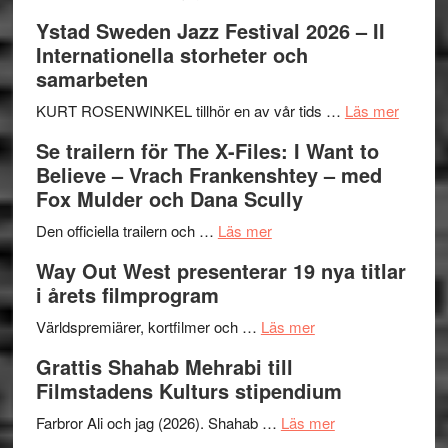
Recension:
Ystad Sweden Jazz Festival 2026 – II
Håkan
Internationella storheter och
Hellström
samarbeten
–
Huskvarna
om
KURT ROSENWINKEL tillhör en av vår tids …
Läs mer
Folkets
Ystad
Se trailern för The X-Files: I Want to
Park
Swede
Believe – Vrach Frankenshtey – med
–
Jazz
Fox Mulder och Dana Scully
en
Festiva
om
helt
2026
Den officiella trailern och …
Läs mer
Se
lysande
–
Way Out West presenterar 19 nya titlar
trailern
kväll
II
i årets filmprogram
för
Internat
The
om
storhet
Världspremiärer, kortfilmer och …
Läs mer
X-
Way
och
Grattis Shahab Mehrabi till
Files:
Out
samarb
Filmstadens Kulturs stipendium
I
West
Want
presenterar
om
Farbror Ali och jag (2026). Shahab …
Läs mer
to
19
Grattis