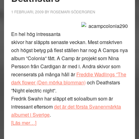
1 FEBRUARI, 2009
BY
ROSEMARI SÖDERGREN
En hel hög intressanta
skivor har släppts senaste veckan. Mest omskriven
och högst betyg på flest ställen har nog A Camps nya
album ”Colonia” fått. A Camp är projekt som Nina
Persson från Cardigan är med i. Andra skivor som
recenserats på många håll är
Freddie Wadlings ”The
dark flower (Den mörka blomman)
och Deathstars
”Night electric night”.
Fredrik Swahn har släppt ett soloalbum som är
intressant eftersom
det är det första Svanenmärkta
albumet i Sverige
.
om
[Läs mer…]
Veckans
skivrecensioner: