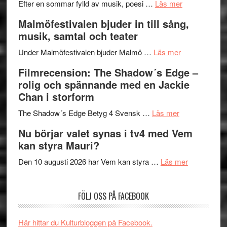
genrens
om
spännand
Efter en sommar fylld av musik, poesi …
Läs mer
vidsträckta
Lena
och
Malmöfestivalen bjuder in till sång,
terräng
Endre,
ger
musik, samtal och teater
Hannes
mycket
om
Meidal
att
Under Malmöfestivalen bjuder Malmö …
Läs mer
Malmöfestiva
och
tänka
Filmrecension: The Shadow´s Edge –
bjuder
Roland
på
rolig och spännande med en Jackie
in
Pöntinen
Chan i storform
till
avslutar
om
sång,
Scensommar
The Shadow´s Edge Betyg 4 Svensk …
Läs mer
Filmrecension
musik,
på
Nu börjar valet synas i tv4 med Vem
The
samtal
Artipelag
kan styra Mauri?
Shadow
och
´s
teater
om
Den 10 augusti 2026 har Vem kan styra …
Läs mer
Edge
Nu
–
börjar
FÖLJ OSS PÅ FACEBOOK
rolig
valet
och
synas
spännande
i
Här hittar du Kulturbloggen på Facebook.