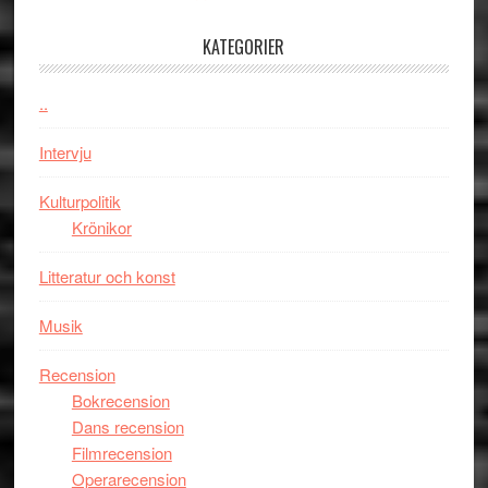
med
tv4
en
med
KATEGORIER
Jackie
Vem
Chan
kan
..
i
styra
storform
Mauri?
Intervju
Kulturpolitik
Krönikor
Litteratur och konst
Musik
Recension
Bokrecension
Dans recension
Filmrecension
Operarecension