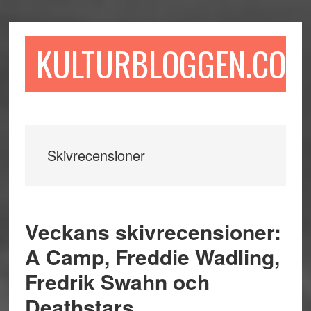
Hoppa
Hoppa
Hoppa
till
till
till
huvudinnehåll
det
sidfot
KULTURBLOGGEN.COM
primära
sidofältet
Skivrecensioner
Veckans skivrecensioner:
A Camp, Freddie Wadling,
Fredrik Swahn och
Deathstars