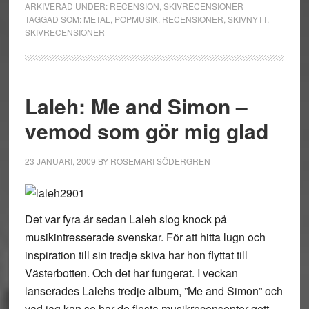
ARKIVERAD UNDER:
RECENSION
,
SKIVRECENSIONER
A
TAGGAD SOM:
METAL
,
POPMUSIK
,
RECENSIONER
,
SKIVNYTT
,
SKIVRECENSIONER
Camp,
Freddie
Wadling,
Fredrik
Laleh: Me and Simon –
Swahn
vemod som gör mig glad
och
Deathstars
23 JANUARI, 2009
BY
ROSEMARI SÖDERGREN
Det var fyra år sedan Laleh slog knock på
musikintresserade svenskar. För att hitta lugn och
inspiration till sin tredje skiva har hon flyttat till
Västerbotten. Och det har fungerat. I veckan
lanserades Lalehs tredje album, ”Me and Simon” och
vad jag kan se har de flesta musikrecensenter gett