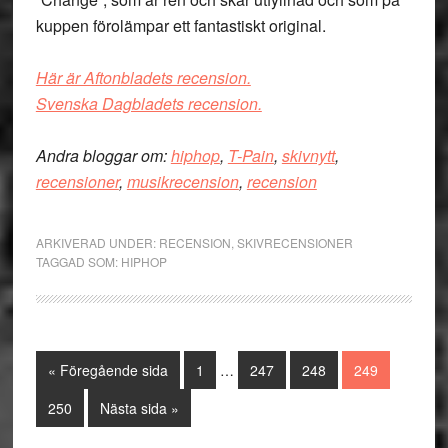
kuppen förolämpar ett fantastiskt original.
Här är Aftonbladets recension.
Svenska Dagbladets recension.
Andra bloggar om:
hiphop
,
T-Pain
,
skivnytt
,
recensioner
,
musikrecension
,
recension
ARKIVERAD UNDER:
RECENSION
,
SKIVRECENSIONER
TAGGAD SOM:
HIPHOP
Interimistiska
Go
Sida
Sida
Sida
Sida
«
Föregående sida
1
…
247
248
249
sidor
to
utelämnas
Sida
Go
250
Nästa sida »
to