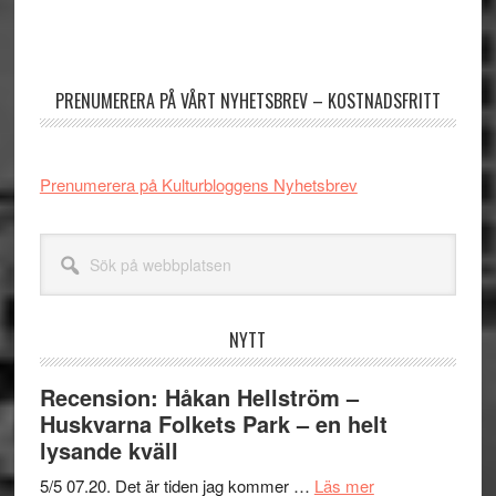
Primärt
sidofält
PRENUMERERA PÅ VÅRT NYHETSBREV – KOSTNADSFRITT
Prenumerera på Kulturbloggens Nyhetsbrev
Sök
på
webbplatsen
NYTT
Recension: Håkan Hellström –
Huskvarna Folkets Park – en helt
lysande kväll
om
5/5 07.20. Det är tiden jag kommer …
Läs mer