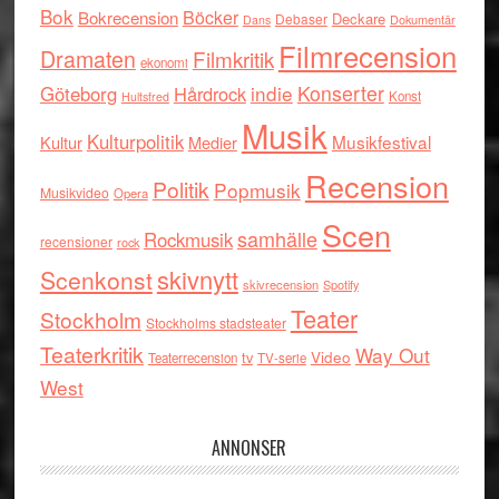
Bok
Böcker
Bokrecension
Deckare
Debaser
Dokumentär
Dans
Filmrecension
Dramaten
Filmkritik
ekonomi
indie
Konserter
Göteborg
Hårdrock
Konst
Hultsfred
Musik
Kulturpolitik
Musikfestival
Kultur
Medier
Recension
Politik
Popmusik
Musikvideo
Opera
Scen
samhälle
Rockmusik
recensioner
rock
skivnytt
Scenkonst
skivrecension
Spotify
Teater
Stockholm
Stockholms stadsteater
Teaterkritik
Way Out
tv
Video
Teaterrecension
TV-serie
West
ANNONSER