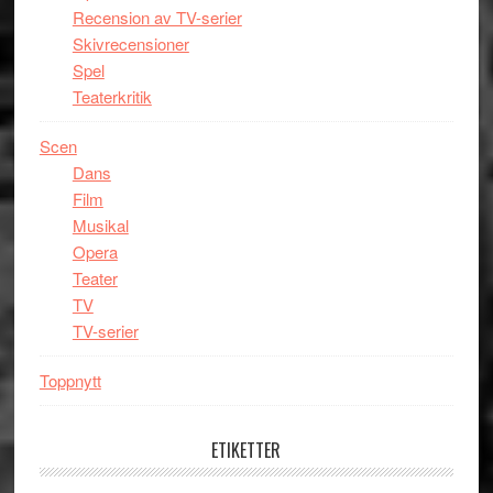
Recension av TV-serier
Skivrecensioner
Spel
Teaterkritik
Scen
Dans
Film
Musikal
Opera
Teater
TV
TV-serier
Toppnytt
ETIKETTER