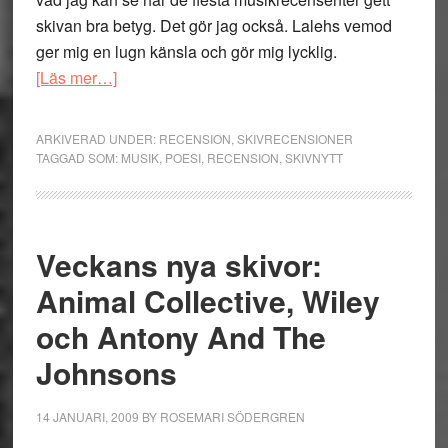
skivan bra betyg. Det gör jag också. Lalehs vemod
ger mig en lugn känsla och gör mig lycklig.
om
[Läs mer…]
Laleh:
Me
ARKIVERAD UNDER:
RECENSION
,
SKIVRECENSIONER
and
TAGGAD SOM:
MUSIK
,
POESI
,
RECENSION
,
SKIVNYTT
Simon
–
vemod
Veckans nya skivor:
som
gör
Animal Collective, Wiley
mig
och Antony And The
glad
Johnsons
14 JANUARI, 2009
BY
ROSEMARI SÖDERGREN