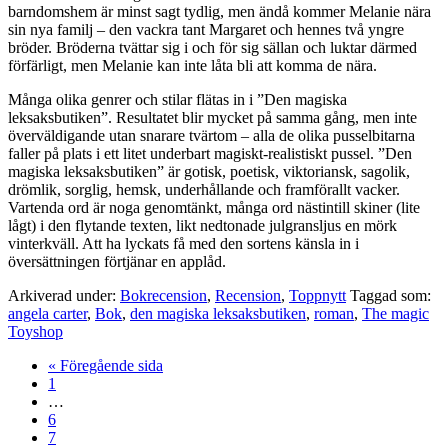
barndomshem är minst sagt tydlig, men ändå kommer Melanie nära
sin nya familj – den vackra tant Margaret och hennes två yngre
bröder. Bröderna tvättar sig i och för sig sällan och luktar därmed
förfärligt, men Melanie kan inte låta bli att komma de nära.
Många olika genrer och stilar flätas in i ”Den magiska
leksaksbutiken”. Resultatet blir mycket på samma gång, men inte
överväldigande utan snarare tvärtom – alla de olika pusselbitarna
faller på plats i ett litet underbart magiskt-realistiskt pussel. ”Den
magiska leksaksbutiken” är gotisk, poetisk, viktoriansk, sagolik,
drömlik, sorglig, hemsk, underhållande och framförallt vacker.
Vartenda ord är noga genomtänkt, många ord nästintill skiner (lite
lågt) i den flytande texten, likt nedtonade julgransljus en mörk
vinterkväll. Att ha lyckats få med den sortens känsla in i
översättningen förtjänar en applåd.
Arkiverad under:
Bokrecension
,
Recension
,
Toppnytt
Taggad som:
angela carter
,
Bok
,
den magiska leksaksbutiken
,
roman
,
The magic
Toyshop
Go
«
Föregående sida
Sida
to
1
Interimistiska
…
sidor
Sida
6
utelämnas
Sida
7