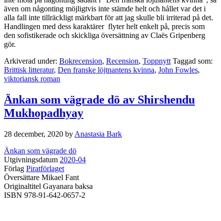
även om någonting möjligtvis inte stämde helt och hållet var det i
alla fall inte tillräckligt märkbart för att jag skulle bli irriterad på det.
Handlingen med dess karaktärer flyter helt enkelt på, precis som
den sofistikerade och skickliga översättning av Claës Gripenberg
gör.
Arkiverad under:
Bokrecension
,
Recension
,
Toppnytt
Taggad som:
Brittisk litteratur
,
Den franske löjtnantens kvinna
,
John Fowles
,
viktoriansk roman
Änkan som vägrade dö av Shirshendu
Mukhopadhyay
28 december, 2020
by
Anastasia Bark
Änkan som vägrade dö
Utgivningsdatum
2020-04
Förlag
Piratförlaget
Översättare Mikael Fant
Originaltitel Gayanara baksa
ISBN 978-91-642-0657-2