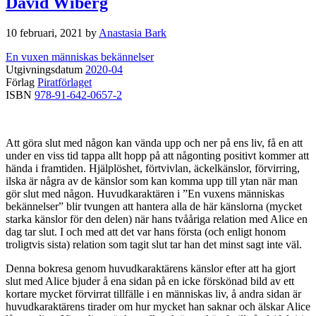
David Wiberg
10 februari, 2021
by
Anastasia Bark
En vuxen människas bekännelser
Utgivningsdatum
2020-04
Förlag
Piratförlaget
ISBN
978-91-642-0657-2
Att göra slut med någon kan vända upp och ner på ens liv, få en att
under en viss tid tappa allt hopp på att någonting positivt kommer att
hända i framtiden. Hjälplöshet, förtvivlan, äckelkänslor, förvirring,
ilska är några av de känslor som kan komma upp till ytan när man
gör slut med någon. Huvudkaraktären i ”En vuxens människas
bekännelser” blir tvungen att hantera alla de här känslorna (mycket
starka känslor för den delen) när hans tvååriga relation med Alice en
dag tar slut. I och med att det var hans första (och enligt honom
troligtvis sista) relation som tagit slut tar han det minst sagt inte väl.
Denna bokresa genom huvudkaraktärens känslor efter att ha gjort
slut med Alice bjuder å ena sidan på en icke förskönad bild av ett
kortare mycket förvirrat tillfälle i en människas liv, å andra sidan är
huvudkaraktärens tirader om hur mycket han saknar och älskar Alice