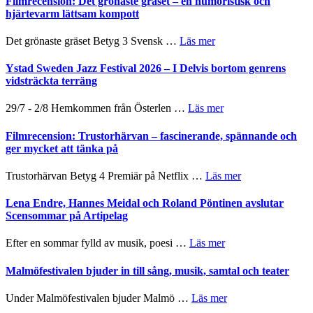
Filmrecension: Det grönaste gräset – en humoristisk och
titlar
Mehrabi
hjärtevarm lättsam kompott
i
till
årets
Filmstadens
om
Det grönaste gräset Betyg 3 Svensk …
Läs mer
filmprogram
Kulturs
Filmrecension:
stipendium
Det
Ystad Sweden Jazz Festival 2026 – I Delvis bortom genrens
grönaste
vidsträckta terräng
gräset
–
om
29/7 - 2/8 Hemkommen från Österlen …
Läs mer
en
Ystad
humoristisk
Sweden
Filmrecension: Trustorhärvan – fascinerande, spännande och
och
Jazz
ger mycket att tänka på
hjärtevarm
Festival
lättsam
2026
om
Trustorhärvan Betyg 4 Premiär på Netflix …
Läs mer
kompott
–
Filmrecension:
I
Trustorhärvan
Lena Endre, Hannes Meidal och Roland Pöntinen avslutar
Delvis
–
Scensommar på Artipelag
bortom
fascinerande,
genrens
spännande
om
Efter en sommar fylld av musik, poesi …
Läs mer
vidsträckta
och
Lena
terräng
ger
Endre,
Malmöfestivalen bjuder in till sång, musik, samtal och teater
mycket
Hannes
att
Meidal
om
Under Malmöfestivalen bjuder Malmö …
Läs mer
tänka
och
Malmöfestivalen