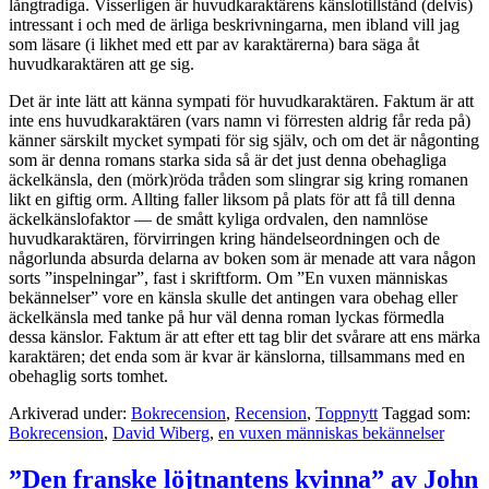
långtradiga. Visserligen är huvudkaraktärens känslotillstånd (delvis)
intressant i och med de ärliga beskrivningarna, men ibland vill jag
som läsare (i likhet med ett par av karaktärerna) bara säga åt
huvudkaraktären att ge sig.
Det är inte lätt att känna sympati för huvudkaraktären. Faktum är att
inte ens huvudkaraktären (vars namn vi förresten aldrig får reda på)
känner särskilt mycket sympati för sig själv, och om det är någonting
som är denna romans starka sida så är det just denna obehagliga
äckelkänsla, den (mörk)röda tråden som slingrar sig kring romanen
likt en giftig orm. Allting faller liksom på plats för att få till denna
äckelkänslofaktor — de smått kyliga ordvalen, den namnlöse
huvudkaraktären, förvirringen kring händelseordningen och de
någorlunda absurda delarna av boken som är menade att vara någon
sorts ”inspelningar”, fast i skriftform. Om ”En vuxen människas
bekännelser” vore en känsla skulle det antingen vara obehag eller
äckelkänsla med tanke på hur väl denna roman lyckas förmedla
dessa känslor. Faktum är att efter ett tag blir det svårare att ens märka
karaktären; det enda som är kvar är känslorna, tillsammans med en
obehaglig sorts tomhet.
Arkiverad under:
Bokrecension
,
Recension
,
Toppnytt
Taggad som:
Bokrecension
,
David Wiberg
,
en vuxen människas bekännelser
”Den franske löjtnantens kvinna” av John