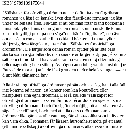
ISBN 9789189175044
”Sällskapet för ofrivilliga drömmare” är definitivt den färgrikaste
romanen jag läst i år, kanske även den färgrikaste romanen jag läst
under de senaste åren. Faktum är att om man rotar bland böckerna i
mina bokhyllor finns det nog inte en roman som man skulle kunna
klart och tydligt peka på och säga”den här är färgrikare”; och även
om en sådan roman skulle finnas bland böckerna i mina hyllor
skiljer sig dess färgrika nyanser från ”Sällskapet för ofrivilliga
drömmare”. De färger som denna roman bjuder på är inte bara
starka som i iögonfallande, utan snarare är färgerna djupa, på samma
sätt som ett mörkblått hav skulle kunna vara en solig eftermiddag
(eller någonting i den stilen). Av någon anledning var det just det jag
föreställde mig att jag hade i bakgrunden under hela läsningen — ett
djupt blått glänsande hav.
Alla är vi nog ofrivilliga drömmare på sätt och vis. Jag kan i alla fall
inte komma på någon jag känner som kan kontrollera eller
manipulera sina egna drömmar. Det så kallade ”sällskapet för
ofrivilliga drömmare” läsaren får möta på är dock en speciell sorts
ofrivilliga drömmare. I och för sig är det möjligt att alla vi är en så att
säga ”speciell” sort, i och med att alla dessa drömmar som vi
drömmer lika gärna skulle vara ungefär så pass olika som individer
kan vara olika. I romanen får läsaren hursomhelst möta på ett antal
(ett mindre sällskap) av ofrivilliga drömmare, alla dessa drömmare