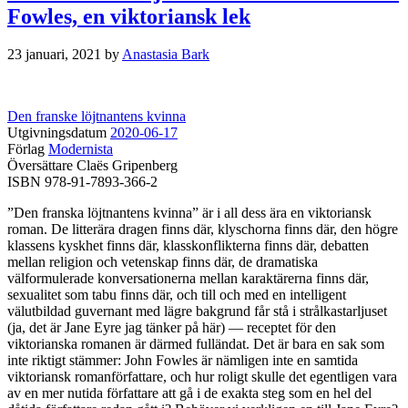
Fowles, en viktoriansk lek
23 januari, 2021
by
Anastasia Bark
Den franske löjtnantens kvinna
Utgivningsdatum
2020-06-17
Förlag
Modernista
Översättare Claës Gripenberg
ISBN 978-91-7893-366-2
”Den franska löjtnantens kvinna” är i all dess ära en viktoriansk
roman. De litterära dragen finns där, klyschorna finns där, den högre
klassens kyskhet finns där, klasskonflikterna finns där, debatten
mellan religion och vetenskap finns där, de dramatiska
välformulerade konversationerna mellan karaktärerna finns där,
sexualitet som tabu finns där, och till och med en intelligent
välutbildad guvernant med lägre bakgrund får stå i strålkastarljuset
(ja, det är Jane Eyre jag tänker på här) — receptet för den
viktorianska romanen är därmed fulländat. Det är bara en sak som
inte riktigt stämmer: John Fowles är nämligen inte en samtida
viktoriansk romanförfattare, och hur roligt skulle det egentligen vara
av en mer nutida författare att gå i de exakta steg som en hel del