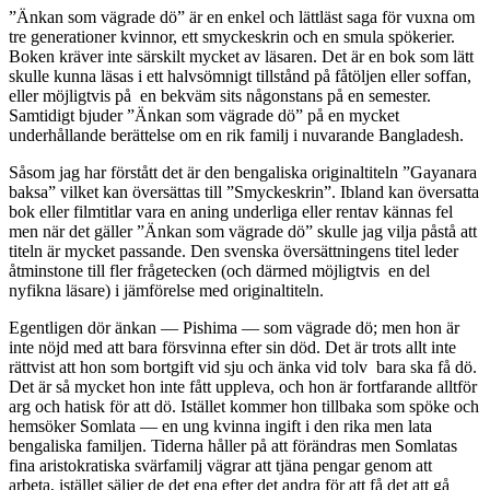
”Änkan som vägrade dö” är en enkel och lättläst saga för vuxna om
tre generationer kvinnor, ett smyckeskrin och en smula spökerier.
Boken kräver inte särskilt mycket av läsaren. Det är en bok som lätt
skulle kunna läsas i ett halvsömnigt tillstånd på fåtöljen eller soffan,
eller möjligtvis på en bekväm sits någonstans på en semester.
Samtidigt bjuder ”Änkan som vägrade dö” på en mycket
underhållande berättelse om en rik familj i nuvarande Bangladesh.
Såsom jag har förstått det är den bengaliska originaltiteln ”Gayanara
baksa” vilket kan översättas till ”Smyckeskrin”. Ibland kan översatta
bok eller filmtitlar vara en aning underliga eller rentav kännas fel
men när det gäller ”Änkan som vägrade dö” skulle jag vilja påstå att
titeln är mycket passande. Den svenska översättningens titel leder
åtminstone till fler frågetecken (och därmed möjligtvis en del
nyfikna läsare) i jämförelse med originaltiteln.
Egentligen dör änkan — Pishima — som vägrade dö; men hon är
inte nöjd med att bara försvinna efter sin död. Det är trots allt inte
rättvist att hon som bortgift vid sju och änka vid tolv bara ska få dö.
Det är så mycket hon inte fått uppleva, och hon är fortfarande alltför
arg och hatisk för att dö. Istället kommer hon tillbaka som spöke och
hemsöker Somlata — en ung kvinna ingift i den rika men lata
bengaliska familjen. Tiderna håller på att förändras men Somlatas
fina aristokratiska svärfamilj vägrar att tjäna pengar genom att
arbeta, istället säljer de det ena efter det andra för att få det att gå