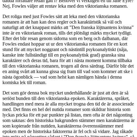
dåtida författare redan gått i? Behöver vi verkligen en till Jane Eyre?
Nej, Fowles väljer att rentav leka med den viktorianska romanen.
Det roliga med just Fowles sätt att leka med den viktorianska
romanen är att han kan dess regler och karaktäristik så väl och
naturligt att det knappast märks att ”Den franska löjtnantens kvinna”
inte är en viktoriansk roman, tills det plötsligt märks mycket tydligt.
Efter det blir resan genom sidorna som en berg och dalbanan, där
Fowles endast hoppar ut ur den viktorianska romanen för en kort
stund för att mycket noggrant och nästintill psykoanalytiskt (nåja,
kanske inte fullständigt till en psykoanalytisk grad) granska sina
karaktärer och deras tid, bara för att i nästa moment komma tillbaka
till den viktorianska romanen, trogen all dess särdrag. Därför blir det
en aning svårt att kunna gissa sig fram till vad som kommer att ske i
nästa ögonblick — vad som helst kan nämligen hända i denna
komiska lek till roman.
Det som gör denna bok mycket underhållande är just att den är så
seriöst bunden till den viktorianska epoken. Karaktärerna, språket,
handlingen med mera är alla mycket trogna den tid de är associerade
med. Det finns en hel del nutida romaner som skildrar historia som
lyckas pricka för ett par punkter på listan, men ofta är det någonting
som saknas: den historiska bakgrunden stämmer men karaktärerna är
som kopierade från nutiden, karaktärerna överensstämmer med
epoken men de historiska faktorerna är fel och så vidare. Jag råkade
inte möta på någonting sådant i ”Den franska löjtnantens kvinna”, så