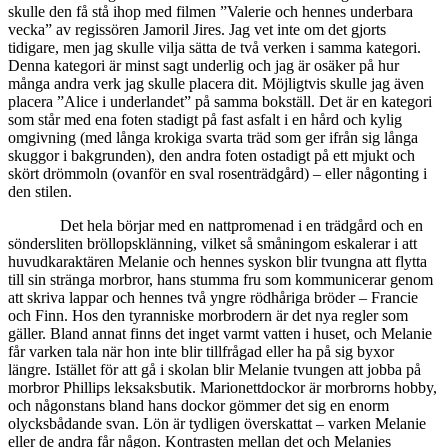
skulle den få stå ihop med filmen ”Valerie och hennes underbara
vecka” av regissören Jamoril Jires. Jag vet inte om det gjorts
tidigare, men jag skulle vilja sätta de två verken i samma kategori.
Denna kategori är minst sagt underlig och jag är osäker på hur
många andra verk jag skulle placera dit. Möjligtvis skulle jag även
placera ”Alice i underlandet” på samma bokställ. Det är en kategori
som står med ena foten stadigt på fast asfalt i en hård och kylig
omgivning (med långa krokiga svarta träd som ger ifrån sig långa
skuggor i bakgrunden), den andra foten ostadigt på ett mjukt och
skört drömmoln (ovanför en sval rosenträdgård) – eller någonting i
den stilen.
Det hela börjar med en nattpromenad i en trädgård och en
söndersliten bröllopsklänning, vilket så småningom eskalerar i att
huvudkaraktären Melanie och hennes syskon blir tvungna att flytta
till sin stränga morbror, hans stumma fru som kommunicerar genom
att skriva lappar och hennes två yngre rödhåriga bröder – Francie
och Finn. Hos den tyranniske morbrodern är det nya regler som
gäller. Bland annat finns det inget varmt vatten i huset, och Melanie
får varken tala när hon inte blir tillfrågad eller ha på sig byxor
längre. Istället för att gå i skolan blir Melanie tvungen att jobba på
morbror Phillips leksaksbutik. Marionettdockor är morbrorns hobby,
och någonstans bland hans dockor gömmer det sig en enorm
olycksbådande svan. Lön är tydligen överskattat – varken Melanie
eller de andra får någon. Kontrasten mellan det och Melanies