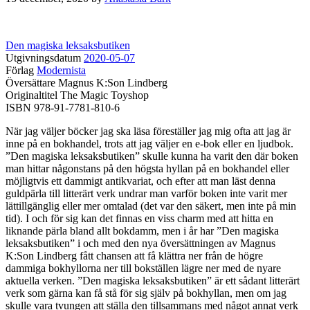
Den magiska leksaksbutiken
Utgivningsdatum
2020-05-07
Förlag
Modernista
Översättare Magnus K:Son Lindberg
Originaltitel The Magic Toyshop
ISBN 978-91-7781-810-6
När jag väljer böcker jag ska läsa föreställer jag mig ofta att jag är
inne på en bokhandel, trots att jag väljer en e-bok eller en ljudbok.
”Den magiska leksaksbutiken” skulle kunna ha varit den där boken
man hittar någonstans på den högsta hyllan på en bokhandel eller
möjligtvis ett dammigt antikvariat, och efter att man läst denna
guldpärla till litterärt verk undrar man varför boken inte varit mer
lättillgänglig eller mer omtalad (det var den säkert, men inte på min
tid). I och för sig kan det finnas en viss charm med att hitta en
liknande pärla bland allt bokdamm, men i år har ”Den magiska
leksaksbutiken” i och med den nya översättningen av Magnus
K:Son Lindberg fått chansen att få klättra ner från de högre
dammiga bokhyllorna ner till bokställen lägre ner med de nyare
aktuella verken. ”Den magiska leksaksbutiken” är ett sådant litterärt
verk som gärna kan få stå för sig själv på bokhyllan, men om jag
skulle vara tvungen att ställa den tillsammans med något annat verk