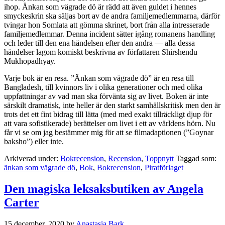
ihop. Änkan som vägrade dö är rädd att även guldet i hennes
smyckeskrin ska säljas bort av de andra familjemedlemmarna, därför
tvingar hon Somlata att gömma skrinet, bort från alla intresserade
familjemedlemmar. Denna incident sätter igång romanens handling
och leder till den ena händelsen efter den andra — alla dessa
händelser lagom komiskt beskrivna av författaren Shirshendu
Mukhopadhyay.
Varje bok är en resa. ”Änkan som vägrade dö” är en resa till
Bangladesh, till kvinnors liv i olika generationer och med olika
uppfattningar av vad man ska förvänta sig av livet. Boken är inte
särskilt dramatisk, inte heller är den starkt samhällskritisk men den är
trots det ett fint bidrag till lätta (med med exakt tillräckligt djup för
att vara sofistikerade) berättelser om livet i ett av världens hörn. Nu
får vi se om jag bestämmer mig för att se filmadaptionen (”Goynar
baksho”) eller inte.
Arkiverad under:
Bokrecension
,
Recension
,
Toppnytt
Taggad som:
änkan som vägrade dö
,
Bok
,
Bokrecension
,
Piratförlaget
Den magiska leksaksbutiken av Angela
Carter
15 december, 2020
by
Anastasia Bark