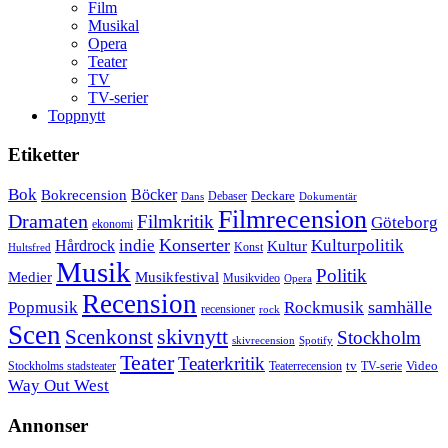
Film
Musikal
Opera
Teater
TV
TV-serier
Toppnytt
Etiketter
Bok
Bokrecension
Böcker
Deckare
Debaser
Dokumentär
Dans
Filmrecension
Dramaten
Filmkritik
Göteborg
ekonomi
Konserter
Hårdrock
indie
Kulturpolitik
Kultur
Konst
Hultsfred
Musik
Politik
Musikfestival
Medier
Musikvideo
Opera
Recension
samhälle
Popmusik
Rockmusik
recensioner
rock
Scen
skivnytt
Scenkonst
Stockholm
skivrecension
Spotify
Teater
Teaterkritik
Video
Stockholms stadsteater
tv
Teaterrecension
TV-serie
Way Out West
Annonser