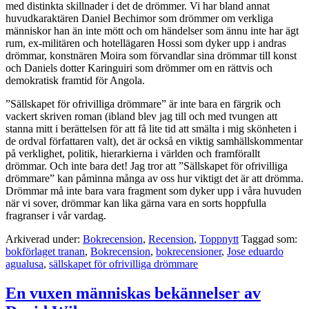
med distinkta skillnader i det de drömmer. Vi har bland annat
huvudkaraktären Daniel Bechimor som drömmer om verkliga
människor han än inte mött och om händelser som ännu inte har ägt
rum, ex-militären och hotellägaren Hossi som dyker upp i andras
drömmar, konstnären Moira som förvandlar sina drömmar till konst
och Daniels dotter Karinguiri som drömmer om en rättvis och
demokratisk framtid för Angola.
”Sällskapet för ofrivilliga drömmare” är inte bara en färgrik och
vackert skriven roman (ibland blev jag till och med tvungen att
stanna mitt i berättelsen för att få lite tid att smälta i mig skönheten i
de ordval författaren valt), det är också en viktig samhällskommentar
på verklighet, politik, hierarkierna i världen och framförallt
drömmar. Och inte bara det! Jag tror att ”Sällskapet för ofrivilliga
drömmare” kan påminna många av oss hur viktigt det är att drömma.
Drömmar må inte bara vara fragment som dyker upp i våra huvuden
när vi sover, drömmar kan lika gärna vara en sorts hoppfulla
fragranser i vår vardag.
Arkiverad under:
Bokrecension
,
Recension
,
Toppnytt
Taggad som:
bokförlaget tranan
,
Bokrecension
,
bokrecensioner
,
Jose eduardo
agualusa
,
sällskapet för ofrivilliga drömmare
En vuxen människas bekännelser av