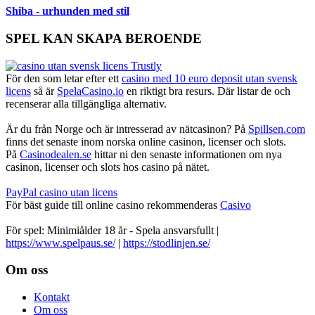
Shiba - urhunden med stil
SPEL KAN SKAPA BEROENDE
För den som letar efter ett
casino med 10 euro deposit utan svensk
licens
så är
SpelaCasino.io
en riktigt bra resurs. Där listar de och
recenserar alla tillgängliga alternativ.
Är du från Norge och är intresserad av nätcasinon? På
Spillsen.com
finns det senaste inom norska online casinon, licenser och slots.
På
Casinodealen.se
hittar ni den senaste informationen om nya
casinon, licenser och slots hos casino på nätet.
PayPal casino utan licens
För bäst guide till online casino rekommenderas
Casivo
För spel: Minimiålder 18 år - Spela ansvarsfullt |
https://www.spelpaus.se/
|
https://stodlinjen.se/
Footer
Om oss
Kontakt
Om oss