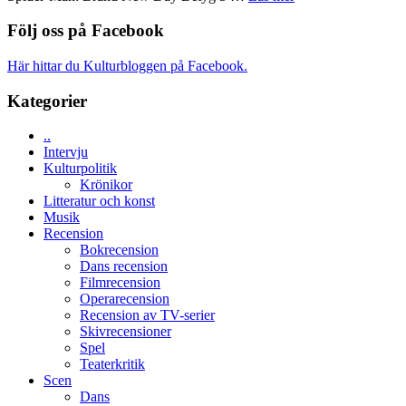
TO
Filmrecension:
imponerande
SPACE
Spider-
Följ oss på Facebook
unga
får
Man:
skådespelare
världspremi
Brand
Här hittar du Kulturbloggen på Facebook.
i
New
Toronto
Day
Kategorier
–
kan
..
vara
Intervju
den
Kulturpolitik
bästa
Krönikor
Spider-
Litteratur och konst
Man
Musik
filmen
Recension
någonsin
Bokrecension
Dans recension
Filmrecension
Operarecension
Recension av TV-serier
Skivrecensioner
Spel
Teaterkritik
Scen
Dans