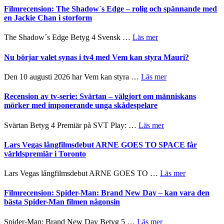
på
Roland
bjuder
Filmrecension: The Shadow´s Edge – rolig och spännande med
Pöntinen
in
en Jackie Chan i storform
avslutar
till
Scensommar
sång,
om
The Shadow´s Edge Betyg 4 Svensk …
Läs mer
på
musik,
Filmrecension:
Artipelag
samtal
The
Nu börjar valet synas i tv4 med Vem kan styra Mauri?
och
Shadow
teater
´s
om
Den 10 augusti 2026 har Vem kan styra …
Läs mer
Edge
Nu
–
börjar
Recension av tv-serie: Svärtan – välgjort om människans
rolig
valet
mörker med imponerande unga skådespelare
och
synas
spännande
i
om
Svärtan Betyg 4 Premiär på SVT Play: …
Läs mer
med
tv4
Recension
en
med
av
Lars Vegas långfilmsdebut ARNE GOES TO SPACE får
Jackie
Vem
tv-
världspremiär i Toronto
Chan
kan
serie:
i
styra
Svärtan
storform
om
Lars Vegas långfilmsdebut ARNE GOES TO …
Läs mer
Mauri?
–
Lars
välgjort
Vegas
Filmrecension: Spider-Man: Brand New Day – kan vara den
om
långfilmsde
bästa Spider-Man filmen någonsin
människans
ARNE
mörker
GOES
om
Spider-Man: Brand New Day Betyg 5 …
Läs mer
med