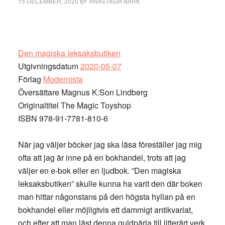
15 DECEMBER, 2020
BY
ANASTASIA BARK
Den magiska leksaksbutiken
Utgivningsdatum
2020-05-07
Förlag
Modernista
Översättare Magnus K:Son Lindberg
Originaltitel The Magic Toyshop
ISBN 978-91-7781-810-6
När jag väljer böcker jag ska läsa föreställer jag mig
ofta att jag är inne på en bokhandel, trots att jag
väljer en e-bok eller en ljudbok. ”Den magiska
leksaksbutiken” skulle kunna ha varit den där boken
man hittar någonstans på den högsta hyllan på en
bokhandel eller möjligtvis ett dammigt antikvariat,
och efter att man läst denna guldpärla till litterärt verk