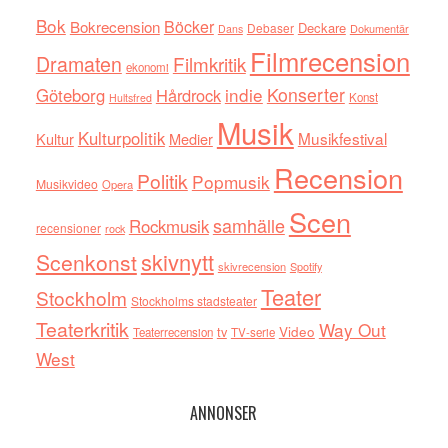
Bok
Böcker
Bokrecension
Deckare
Debaser
Dokumentär
Dans
Filmrecension
Dramaten
Filmkritik
ekonomi
indie
Konserter
Göteborg
Hårdrock
Konst
Hultsfred
Musik
Kulturpolitik
Musikfestival
Kultur
Medier
Recension
Politik
Popmusik
Musikvideo
Opera
Scen
samhälle
Rockmusik
recensioner
rock
skivnytt
Scenkonst
skivrecension
Spotify
Teater
Stockholm
Stockholms stadsteater
Teaterkritik
Way Out
tv
Video
Teaterrecension
TV-serie
West
ANNONSER