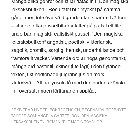
Många olika genrer och stilar flätas in i ”Den magiska
leksaksbutiken”. Resultatet blir mycket på samma
gång, men inte överväldigande utan snarare tvärtom
– alla de olika pusselbitarna faller på plats i ett litet
underbart magiskt-realistiskt pussel. ”Den magiska
leksaksbutiken” är gotisk, poetisk, viktoriansk,
sagolik, drömlik, sorglig, hemsk, underhållande och
framförallt vacker. Vartenda ord är noga genomtänkt,
många ord nästintill skiner (lite lågt) i den flytande
texten, likt nedtonade julgransljus en mörk
vinterkväll. Att ha lyckats få med den sortens känsla
in i översättningen förtjänar en applåd.
ARKIVERAD UNDER:
BOKRECENSION
,
RECENSION
,
TOPPNYTT
TAGGAD SOM:
ANGELA CARTER
,
BOK
,
DEN MAGISKA
LEKSAKSBUTIKEN
,
ROMAN
,
THE MAGIC TOYSHOP