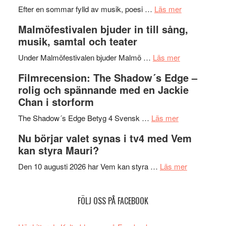
genrens
om
spännand
Efter en sommar fylld av musik, poesi …
Läs mer
vidsträckta
Lena
och
Malmöfestivalen bjuder in till sång,
terräng
Endre,
ger
musik, samtal och teater
Hannes
mycket
om
Meidal
att
Under Malmöfestivalen bjuder Malmö …
Läs mer
Malmöfestiva
och
tänka
Filmrecension: The Shadow´s Edge –
bjuder
Roland
på
rolig och spännande med en Jackie
in
Pöntinen
Chan i storform
till
avslutar
om
sång,
Scensommar
The Shadow´s Edge Betyg 4 Svensk …
Läs mer
Filmrecension
musik,
på
Nu börjar valet synas i tv4 med Vem
The
samtal
Artipelag
kan styra Mauri?
Shadow
och
´s
teater
om
Den 10 augusti 2026 har Vem kan styra …
Läs mer
Edge
Nu
–
börjar
FÖLJ OSS PÅ FACEBOOK
rolig
valet
och
synas