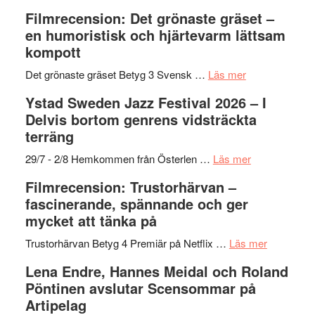
to
19
Grattis
Filmrecension: Det grönaste gräset –
Believe
nya
Shahab
en humoristisk och hjärtevarm lättsam
–
titlar
Mehrabi
kompott
Vrach
i
till
Frankenshtey
årets
Filmstadens
om
Det grönaste gräset Betyg 3 Svensk …
Läs mer
–
filmprogram
Kulturs
Filmrecension:
Ystad Sweden Jazz Festival 2026 – I
med
stipendium
Det
Delvis bortom genrens vidsträckta
Fox
grönaste
terräng
Mulder
gräset
och
–
om
29/7 - 2/8 Hemkommen från Österlen …
Läs mer
Dana
en
Ystad
Filmrecension: Trustorhärvan –
Scully
humoristisk
Sweden
fascinerande, spännande och ger
och
Jazz
mycket att tänka på
hjärtevarm
Festival
lättsam
2026
om
Trustorhärvan Betyg 4 Premiär på Netflix …
Läs mer
kompott
–
Filmrecens
Lena Endre, Hannes Meidal och Roland
I
Trustorhä
Pöntinen avslutar Scensommar på
Delvis
–
Artipelag
bortom
fascineran