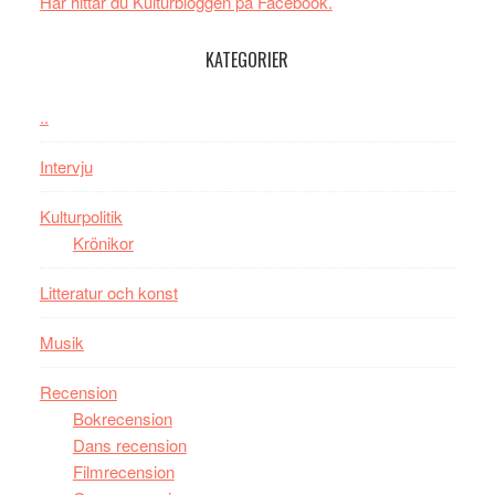
spännande
i
Här hittar du Kulturbloggen på Facebook.
med
tv4
en
med
KATEGORIER
Jackie
Vem
Chan
kan
..
i
styra
storform
Mauri?
Intervju
Kulturpolitik
Krönikor
Litteratur och konst
Musik
Recension
Bokrecension
Dans recension
Filmrecension