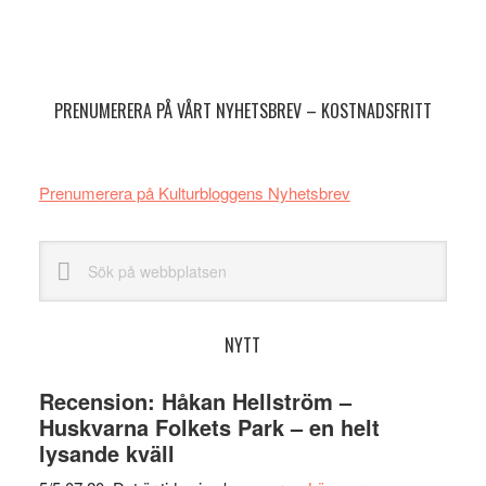
Primärt
sidofält
PRENUMERERA PÅ VÅRT NYHETSBREV – KOSTNADSFRITT
Prenumerera på Kulturbloggens Nyhetsbrev
Sök
på
webbplatsen
NYTT
Recension: Håkan Hellström –
Huskvarna Folkets Park – en helt
lysande kväll