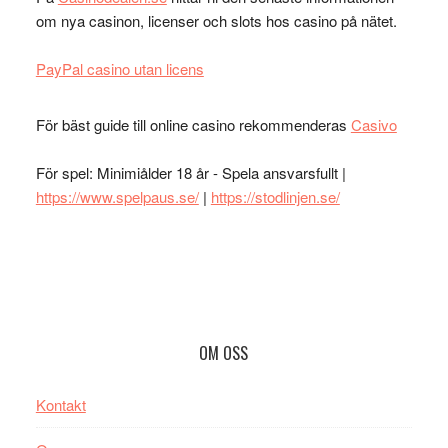
om nya casinon, licenser och slots hos casino på nätet.
PayPal casino utan licens
För bäst guide till online casino rekommenderas
Casivo
För spel: Minimiålder 18 år - Spela ansvarsfullt |
https://www.spelpaus.se/
|
https://stodlinjen.se/
Footer
OM OSS
Kontakt