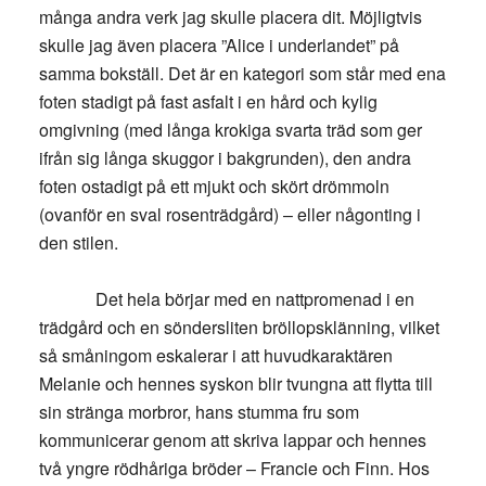
många andra verk jag skulle placera dit. Möjligtvis
skulle jag även placera ”Alice i underlandet” på
samma bokställ. Det är en kategori som står med ena
foten stadigt på fast asfalt i en hård och kylig
omgivning (med långa krokiga svarta träd som ger
ifrån sig långa skuggor i bakgrunden), den andra
foten ostadigt på ett mjukt och skört drömmoln
(ovanför en sval rosenträdgård) – eller någonting i
den stilen.
Det hela börjar med en nattpromenad i en
trädgård och en söndersliten bröllopsklänning, vilket
så småningom eskalerar i att huvudkaraktären
Melanie och hennes syskon blir tvungna att flytta till
sin stränga morbror, hans stumma fru som
kommunicerar genom att skriva lappar och hennes
två yngre rödhåriga bröder – Francie och Finn. Hos