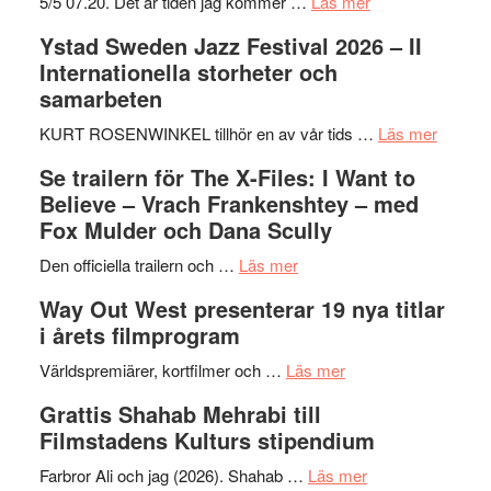
om
5/5 07.20. Det är tiden jag kommer …
Läs mer
Recension:
Ystad Sweden Jazz Festival 2026 – II
Håkan
Internationella storheter och
Hellström
samarbeten
–
Huskvarna
om
KURT ROSENWINKEL tillhör en av vår tids …
Läs mer
Folkets
Ystad
Se trailern för The X-Files: I Want to
Park
Swede
Believe – Vrach Frankenshtey – med
–
Jazz
Fox Mulder och Dana Scully
en
Festiva
om
helt
2026
Den officiella trailern och …
Läs mer
Se
lysande
–
Way Out West presenterar 19 nya titlar
trailern
kväll
II
i årets filmprogram
för
Internat
The
om
storhet
Världspremiärer, kortfilmer och …
Läs mer
X-
Way
och
Grattis Shahab Mehrabi till
Files:
Out
samarb
Filmstadens Kulturs stipendium
I
West
Want
presenterar
om
Farbror Ali och jag (2026). Shahab …
Läs mer