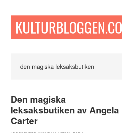
Hoppa
Hoppa
Hoppa
till
till
till
huvudinnehåll
det
sidfot
KULTURBLOGGEN.COM
primära
sidofältet
den magiska leksaksbutiken
Den magiska
leksaksbutiken av Angela
Carter