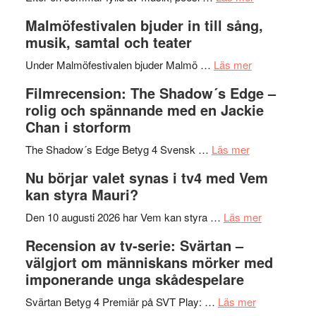
vidsträckta
Lena
och
Malmöfestivalen bjuder in till sång,
terräng
Endre,
ger
musik, samtal och teater
Hannes
mycket
om
Meidal
att
Under Malmöfestivalen bjuder Malmö …
Läs mer
Malmöfestiva
och
tänka
Filmrecension: The Shadow´s Edge –
bjuder
Roland
på
rolig och spännande med en Jackie
in
Pöntinen
Chan i storform
till
avslutar
om
sång,
Scensommar
The Shadow´s Edge Betyg 4 Svensk …
Läs mer
Filmrecension
musik,
på
Nu börjar valet synas i tv4 med Vem
The
samtal
Artipelag
kan styra Mauri?
Shadow
och
´s
teater
om
Den 10 augusti 2026 har Vem kan styra …
Läs mer
Edge
Nu
Recension av tv-serie: Svärtan –
–
börjar
välgjort om människans mörker med
rolig
valet
imponerande unga skådespelare
och
synas
spännande
om
i
Svärtan Betyg 4 Premiär på SVT Play: …
Läs mer