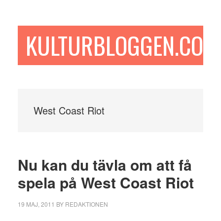
Hoppa
Hoppa
Hoppa
till
till
till
huvudinnehåll
det
sidfot
KULTURBLOGGEN.COM
primära
sidofältet
West Coast Riot
Nu kan du tävla om att få
spela på West Coast Riot
19 MAJ, 2011
BY
REDAKTIONEN