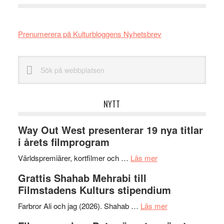
Prenumerera på Kulturbloggens Nyhetsbrev
Sök
på
webbplatsen
NYTT
Way Out West presenterar 19 nya titlar
i årets filmprogram
om
Världspremiärer, kortfilmer och …
Läs mer
Way
Grattis Shahab Mehrabi till
Out
Filmstadens Kulturs stipendium
West
presenterar
om
Farbror Ali och jag (2026). Shahab …
Läs mer
19
Grattis