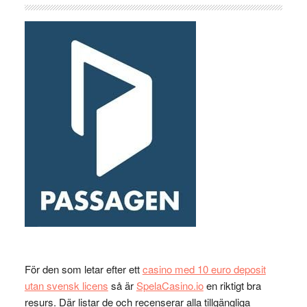
För den som letar efter ett
casino med 10 euro deposit
utan svensk licens
så är
SpelaCasino.io
en riktigt bra
resurs. Där listar de och recenserar alla tillgängliga