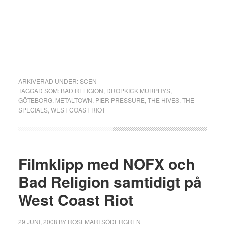
ARKIVERAD UNDER:
SCEN
TAGGAD SOM:
BAD RELIGION
,
DROPKICK MURPHYS
,
GÖTEBORG
,
METALTOWN
,
PIER PRESSURE
,
THE HIVES
,
THE
SPECIALS
,
WEST COAST RIOT
Filmklipp med NOFX och
Bad Religion samtidigt på
West Coast Riot
29 JUNI, 2008
BY
ROSEMARI SÖDERGREN