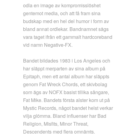
odla en image av kompromisslöshet
gentemot media, och att få fram sina
budskap med en hel del humor i form av
bland annat ordlekar. Bandnamnet sägs
vara taget ifrån ett gammalt hardcoreband
vid namn Negative-FX.
Bandet bildades 1983 i Los Angeles och
har släppt merparten av sina album på
Epitaph, men ett antal album har släppts
genom Fat Wreck Chords, ett skivbolag
som ägs av NOFX basist tillika sångare,
Fat Mike. Bandets första alster kom ut på
Mystic Records, något bandet helst verkar
vilja glömma. Bland influenser har Bad
Religion, Misfits, Minor Threat,
Descendents med flera omnämts.