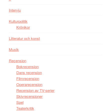
den
bästa
Intervju
Spider-
Man
Kulturpolitik
filmen
Krönikor
någonsin
Litteratur och konst
Musik
Recension
Bokrecension
Dans recension
Filmrecension
Operarecension
Recension av TV-serier
Skivrecensioner
Spel
Teaterkritik