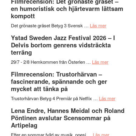
Filmrecension: Det grönaste gräset –
nya
Shahab
en humoristisk och hjärtevarm lättsam
titlar
Mehrabi
kompott
i
till
årets
Filmstadens
om
Det grönaste gräset Betyg 3 Svensk …
Läs mer
filmprogram
Kulturs
Filmrecension:
Ystad Sweden Jazz Festival 2026 – I
stipendium
Det
Delvis bortom genrens vidsträckta
grönaste
terräng
gräset
–
om
29/7 - 2/8 Hemkommen från Österlen …
Läs mer
en
Ystad
Filmrecension: Trustorhärvan –
humoristisk
Sweden
fascinerande, spännande och ger
och
Jazz
mycket att tänka på
hjärtevarm
Festival
lättsam
2026
om
Trustorhärvan Betyg 4 Premiär på Netflix …
Läs mer
kompott
–
Filmrecens
Lena Endre, Hannes Meidal och Roland
I
Trustorhä
Pöntinen avslutar Scensommar på
Delvis
–
Artipelag
bortom
fascineran
genrens
om
spännand
Efter en sommar fylld av musik, poesi …
Läs mer