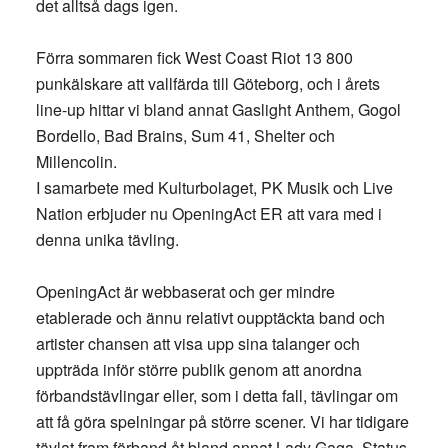
det alltså dags igen.
Förra sommaren fick West Coast Riot 13 800
punkälskare att vallfärda till Göteborg, och i årets
line-up hittar vi bland annat Gaslight Anthem, Gogol
Bordello, Bad Brains, Sum 41, Shelter och
Millencolin.
I samarbete med Kulturbolaget, PK Musik och Live
Nation erbjuder nu OpeningAct ER att vara med i
denna unika tävling.
OpeningAct är webbaserat och ger mindre
etablerade och ännu relativt oupptäckta band och
artister chansen att visa upp sina talanger och
uppträda inför större publik genom att anordna
förbandstävlingar eller, som i detta fall, tävlingar om
att få göra spelningar på större scener. Vi har tidigare
tävlat fram förband åt bland annat Lady Gaga, Status