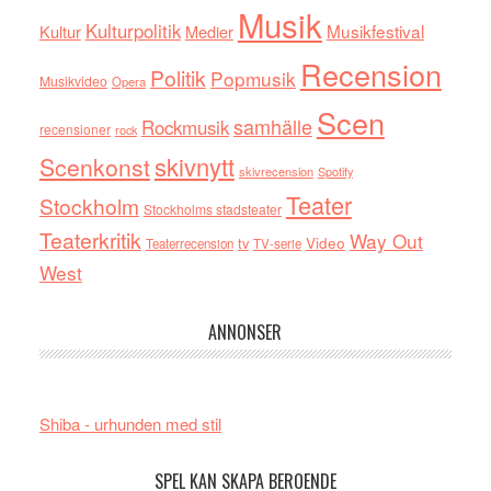
Musik
Kulturpolitik
Musikfestival
Kultur
Medier
Recension
Politik
Popmusik
Musikvideo
Opera
Scen
samhälle
Rockmusik
recensioner
rock
skivnytt
Scenkonst
skivrecension
Spotify
Teater
Stockholm
Stockholms stadsteater
Teaterkritik
Way Out
tv
Video
Teaterrecension
TV-serie
West
ANNONSER
Shiba - urhunden med stil
SPEL KAN SKAPA BEROENDE