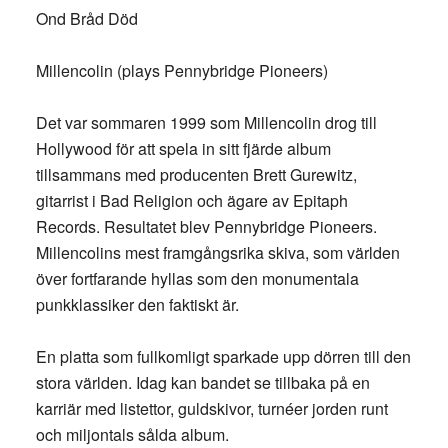
Ond Bråd Död
Millencolin (plays Pennybridge Pioneers)
Det var sommaren 1999 som Millencolin drog till
Hollywood för att spela in sitt fjärde album
tillsammans med producenten Brett Gurewitz,
gitarrist i Bad Religion och ägare av Epitaph
Records. Resultatet blev Pennybridge Pioneers.
Millencolins mest framgångsrika skiva, som världen
över fortfarande hyllas som den monumentala
punkklassiker den faktiskt är.
En platta som fullkomligt sparkade upp dörren till den
stora världen. Idag kan bandet se tillbaka på en
karriär med listettor, guldskivor, turnéer jorden runt
och miljontals sålda album.