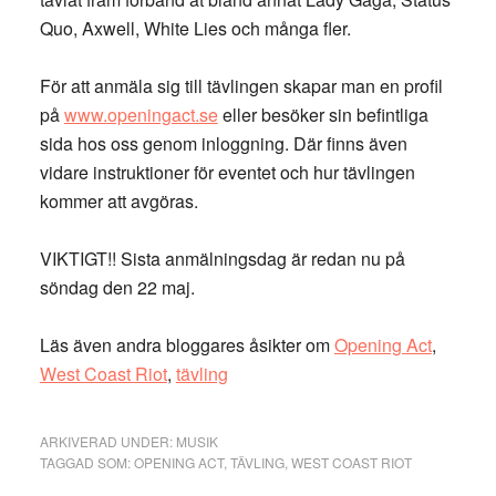
Quo, Axwell, White Lies och många fler.
För att anmäla sig till tävlingen skapar man en profil
på
www.openingact.se
eller besöker sin befintliga
sida hos oss genom inloggning. Där finns även
vidare instruktioner för eventet och hur tävlingen
kommer att avgöras.
VIKTIGT!! Sista anmälningsdag är redan nu på
söndag den 22 maj.
Läs även andra bloggares åsikter om
Opening Act
,
West Coast Riot
,
tävling
ARKIVERAD UNDER:
MUSIK
TAGGAD SOM:
OPENING ACT
,
TÄVLING
,
WEST COAST RIOT