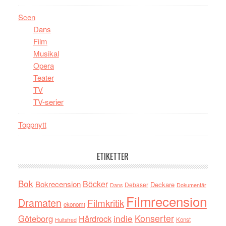
Scen
Dans
Film
Musikal
Opera
Teater
TV
TV-serier
Toppnytt
ETIKETTER
Bok
Böcker
Bokrecension
Deckare
Debaser
Dokumentär
Dans
Filmrecension
Dramaten
Filmkritik
ekonomi
indie
Konserter
Göteborg
Hårdrock
Konst
Hultsfred