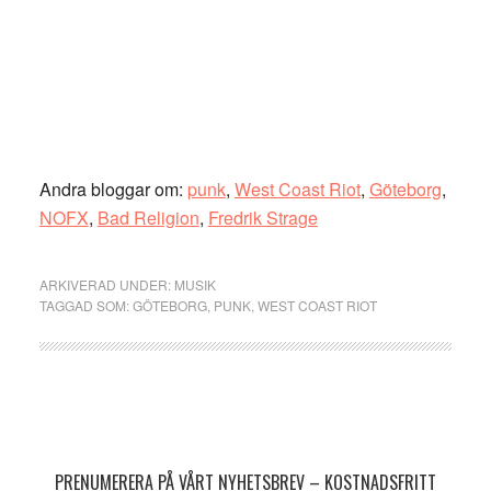
Andra bloggar om:
punk
,
West Coast Riot
,
Göteborg
,
NOFX
,
Bad Religion
,
Fredrik Strage
ARKIVERAD UNDER:
MUSIK
TAGGAD SOM:
GÖTEBORG
,
PUNK
,
WEST COAST RIOT
Primärt
sidofält
PRENUMERERA PÅ VÅRT NYHETSBREV – KOSTNADSFRITT