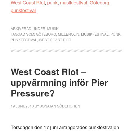
West Coast Riot
,
punk
,
musikfestival
,
Göteborg
,
punkfestival
ARKIVERAD UNDER:
MUSIK
TAGGAD SOM:
GÖTEBORG
,
MILLENOLIN
,
MUSIKFESTIVAL
,
PUNK
,
PUNKFESTIVAL
,
WEST COAST RIOT
West Coast Riot –
uppvärmning inför Pier
Pressure?
19 JUNI, 2010
BY
JONATAN SÖDERGREN
Torsdagen den 17 juni arrangerades punkfestivalen