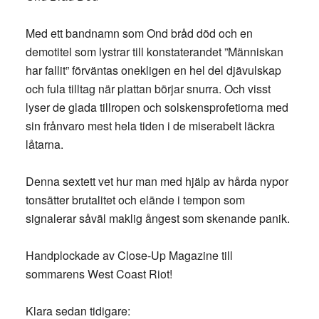
Med ett bandnamn som Ond bråd död och en
demotitel som lystrar till konstaterandet ”Människan
har fallit” förväntas onekligen en hel del djävulskap
och fula tilltag när plattan börjar snurra. Och visst
lyser de glada tillropen och solskensprofetiorna med
sin frånvaro mest hela tiden i de miserabelt läckra
låtarna.
Denna sextett vet hur man med hjälp av hårda nypor
tonsätter brutalitet och elände i tempon som
signalerar såväl maklig ångest som skenande panik.
Handplockade av Close-Up Magazine till
sommarens West Coast Riot!
Klara sedan tidigare: