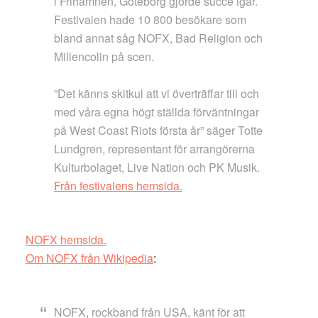
i Frihamnen, Göteborg gjorde succé igår.
Festivalen hade 10 800 besökare som
bland annat såg NOFX, Bad Religion och
Millencolin på scen.
”Det känns skitkul att vi överträffar till och
med våra egna högt ställda förväntningar
på West Coast Riots första år” säger Totte
Lundgren, representant för arrangörerna
Kulturbolaget, Live Nation och PK Musik.
Från festivalens hemsida.
NOFX hemsida.
Om NOFX från Wikipedia
:
NOFX, rockband från USA, känt för att