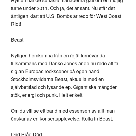
Rykten har de senaste månaderna gått om en möjlig
turné under 2011. Och ja, det är sant. Nu står det
äntligen klart att U.S. Bombs är redo för West Coast
Riot!
Beast
Nyligen hemkomna från en rejäl turnévända
tillsammans med Danko Jones är de nu redo att ta
sig an Europas rockscener på egen hand.
Stockholmsvildarna Beast, aktuella med en
självbetitlad och lysande ep. Gigantiska mängder
stök, energi och punk. Helt enkelt.
Om du vill se ett band med essensen av allt man
önskar av en konsertupplevelse. Kolla in Beast.
Ond Bråd Död