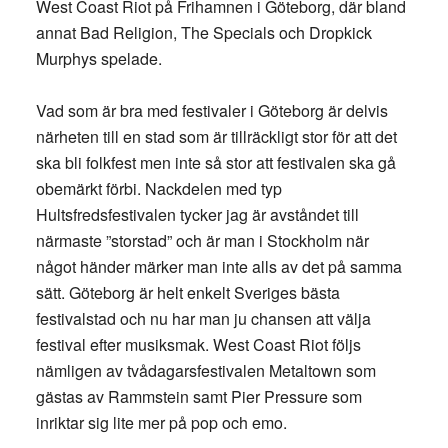
West Coast Riot på Frihamnen i Göteborg, där bland
annat Bad Religion, The Specials och Dropkick
Murphys spelade.
Vad som är bra med festivaler i Göteborg är delvis
närheten till en stad som är tillräckligt stor för att det
ska bli folkfest men inte så stor att festivalen ska gå
obemärkt förbi. Nackdelen med typ
Hultsfredsfestivalen tycker jag är avståndet till
närmaste ”storstad” och är man i Stockholm när
något händer märker man inte alls av det på samma
sätt. Göteborg är helt enkelt Sveriges bästa
festivalstad och nu har man ju chansen att välja
festival efter musiksmak. West Coast Riot följs
nämligen av tvådagarsfestivalen Metaltown som
gästas av Rammstein samt Pier Pressure som
inriktar sig lite mer på pop och emo.