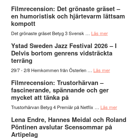
to
19
Grattis
Filmrecension: Det grönaste gräset –
Believe
nya
Shahab
en humoristisk och hjärtevarm lättsam
–
titlar
Mehrabi
kompott
Vrach
i
till
Frankenshtey
årets
Filmstadens
om
Det grönaste gräset Betyg 3 Svensk …
Läs mer
–
filmprogram
Kulturs
Filmrecension:
Ystad Sweden Jazz Festival 2026 – I
med
stipendium
Det
Delvis bortom genrens vidsträckta
Fox
grönaste
terräng
Mulder
gräset
och
–
om
29/7 - 2/8 Hemkommen från Österlen …
Läs mer
Dana
en
Ystad
Filmrecension: Trustorhärvan –
Scully
humoristisk
Sweden
fascinerande, spännande och ger
och
Jazz
mycket att tänka på
hjärtevarm
Festival
lättsam
2026
om
Trustorhärvan Betyg 4 Premiär på Netflix …
Läs mer
kompott
–
Filmrecens
Lena Endre, Hannes Meidal och Roland
I
Trustorhä
Pöntinen avslutar Scensommar på
Delvis
–
Artipelag
bortom
fascineran