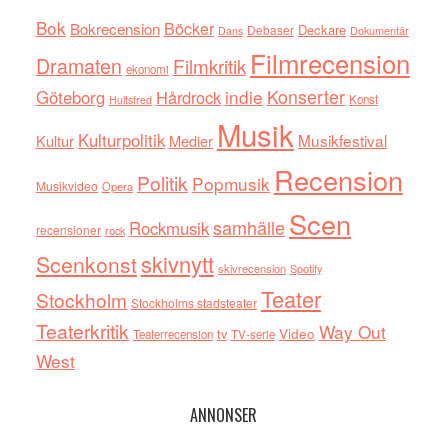
Bok
Böcker
Bokrecension
Deckare
Debaser
Dokumentär
Dans
Filmrecension
Dramaten
Filmkritik
ekonomi
indie
Konserter
Göteborg
Hårdrock
Konst
Hultsfred
Musik
Kulturpolitik
Musikfestival
Kultur
Medier
Recension
Politik
Popmusik
Musikvideo
Opera
Scen
samhälle
Rockmusik
recensioner
rock
skivnytt
Scenkonst
skivrecension
Spotify
Teater
Stockholm
Stockholms stadsteater
Teaterkritik
Way Out
tv
Video
Teaterrecension
TV-serie
West
ANNONSER