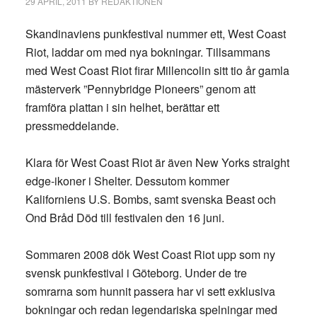
29 APRIL, 2011
BY
REDAKTIONEN
Skandinaviens punkfestival nummer ett, West Coast
Riot, laddar om med nya bokningar. Tillsammans
med West Coast Riot firar Millencolin sitt tio år gamla
mästerverk ”Pennybridge Pioneers” genom att
framföra plattan i sin helhet, berättar ett
pressmeddelande.
Klara för West Coast Riot är även New Yorks straight
edge-ikoner i Shelter. Dessutom kommer
Kaliforniens U.S. Bombs, samt svenska Beast och
Ond Bråd Död till festivalen den 16 juni.
Sommaren 2008 dök West Coast Riot upp som ny
svensk punkfestival i Göteborg. Under de tre
somrarna som hunnit passera har vi sett exklusiva
bokningar och redan legendariska spelningar med