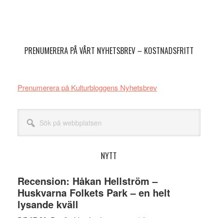
Primärt
sidofält
PRENUMERERA PÅ VÅRT NYHETSBREV – KOSTNADSFRITT
Prenumerera på Kulturbloggens Nyhetsbrev
Sök
på
webbplatsen
NYTT
Recension: Håkan Hellström –
Huskvarna Folkets Park – en helt
lysande kväll