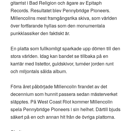
gitarrist i Bad Religion och ägare av Epitaph
Records. Resultatet blev Pennybridge Pioneers.
Millencolins mest framgångsrika skiva, som världen
över fortfarande hyllas som den monumentala
punkklassiker den faktiskt är.
En platta som fullkomligt sparkade upp dörren till den
stora världen. Idag kan bandet se tillbaka på en
karriär med listettor, guldskivor, turnéer jorden runt
och miljontals sålda album.
Förra året påbörjade Millencolin firandet av det
decennium som hunnit passera sedan mästerverket
släpptes. På West Coast Riot kommer Millencolin
spela Pennybridge Pioneers i sin helhet. Därtill bjuds
säkert på en och annan hit från de övriga plattorna.