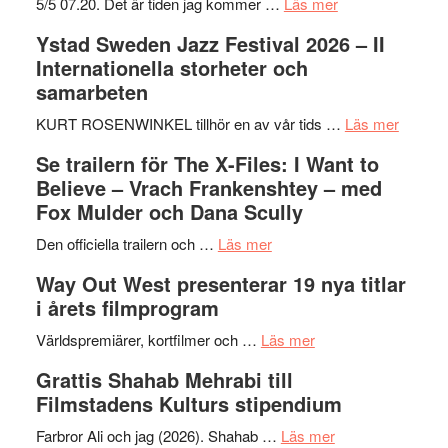
om
5/5 07.20. Det är tiden jag kommer …
Läs mer
Recension:
Ystad Sweden Jazz Festival 2026 – II
Håkan
Internationella storheter och
Hellström
samarbeten
–
Huskvarna
om
KURT ROSENWINKEL tillhör en av vår tids …
Läs mer
Folkets
Ystad
Se trailern för The X-Files: I Want to
Park
Swede
Believe – Vrach Frankenshtey – med
–
Jazz
Fox Mulder och Dana Scully
en
Festiva
om
helt
2026
Den officiella trailern och …
Läs mer
Se
lysande
–
Way Out West presenterar 19 nya titlar
trailern
kväll
II
i årets filmprogram
för
Internat
The
om
storhet
Världspremiärer, kortfilmer och …
Läs mer
X-
Way
och
Grattis Shahab Mehrabi till
Files:
Out
samarb
Filmstadens Kulturs stipendium
I
West
Want
presenterar
om
Farbror Ali och jag (2026). Shahab …
Läs mer