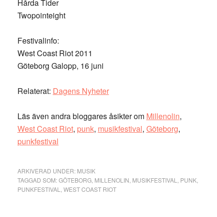
Hårda Tider
Twopointeight
Festivalinfo:
West Coast Riot 2011
Göteborg Galopp, 16 juni
Relaterat:
Dagens Nyheter
Läs även andra bloggares åsikter om
Millenolin
,
West Coast Riot
,
punk
,
musikfestival
,
Göteborg
,
punkfestival
ARKIVERAD UNDER:
MUSIK
TAGGAD SOM:
GÖTEBORG
,
MILLENOLIN
,
MUSIKFESTIVAL
,
PUNK
,
PUNKFESTIVAL
,
WEST COAST RIOT