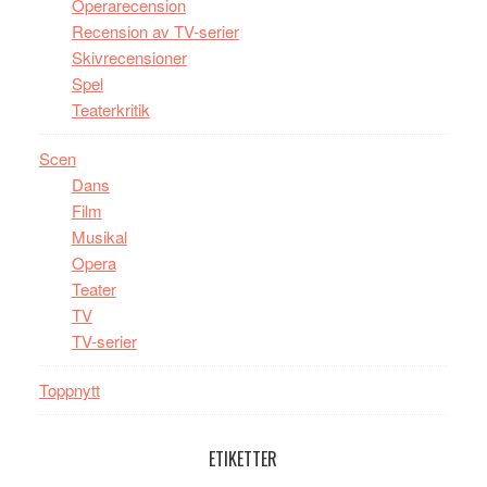
Operarecension
Recension av TV-serier
Skivrecensioner
Spel
Teaterkritik
Scen
Dans
Film
Musikal
Opera
Teater
TV
TV-serier
Toppnytt
ETIKETTER