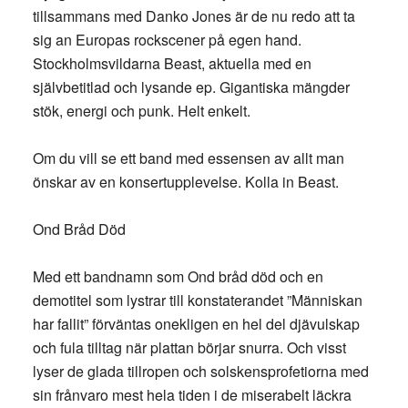
tillsammans med Danko Jones är de nu redo att ta
sig an Europas rockscener på egen hand.
Stockholmsvildarna Beast, aktuella med en
självbetitlad och lysande ep. Gigantiska mängder
stök, energi och punk. Helt enkelt.
Om du vill se ett band med essensen av allt man
önskar av en konsertupplevelse. Kolla in Beast.
Ond Bråd Död
Med ett bandnamn som Ond bråd död och en
demotitel som lystrar till konstaterandet ”Människan
har fallit” förväntas onekligen en hel del djävulskap
och fula tilltag när plattan börjar snurra. Och visst
lyser de glada tillropen och solskensprofetiorna med
sin frånvaro mest hela tiden i de miserabelt läckra