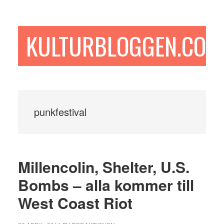
Hoppa
Hoppa
Hoppa
till
till
till
huvudinnehåll
det
sidfot
KULTURBLOGGEN.COM
primära
sidofältet
punkfestival
Millencolin, Shelter, U.S.
Bombs – alla kommer till
West Coast Riot