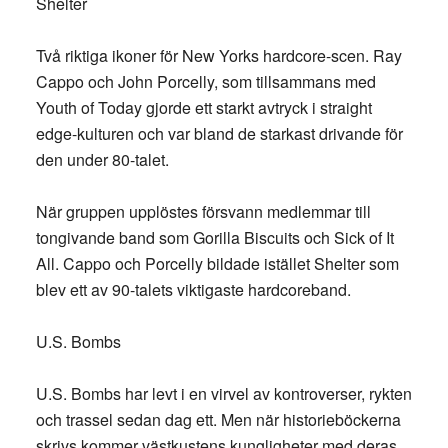
Shelter
Två riktiga ikoner för New Yorks hardcore-scen. Ray
Cappo och John Porcelly, som tillsammans med
Youth of Today gjorde ett starkt avtryck i straight
edge-kulturen och var bland de starkast drivande för
den under 80-talet.
När gruppen upplöstes försvann medlemmar till
tongivande band som Gorilla Biscuits och Sick of It
All. Cappo och Porcelly bildade istället Shelter som
blev ett av 90-talets viktigaste hardcoreband.
U.S. Bombs
U.S. Bombs har levt i en virvel av kontroverser, rykten
och trassel sedan dag ett. Men när historieböckerna
skrivs kommer västkustens kungligheter med deras