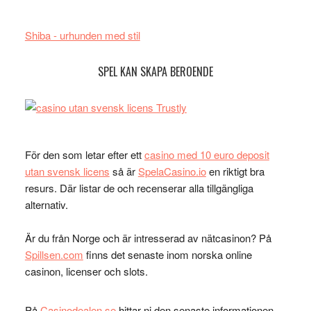
Shiba - urhunden med stil
SPEL KAN SKAPA BEROENDE
För den som letar efter ett
casino med 10 euro deposit
utan svensk licens
så är
SpelaCasino.io
en riktigt bra
resurs. Där listar de och recenserar alla tillgängliga
alternativ.
Är du från Norge och är intresserad av nätcasinon? På
Spillsen.com
finns det senaste inom norska online
casinon, licenser och slots.
På
Casinodealen.se
hittar ni den senaste informationen