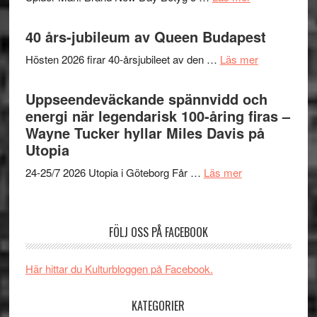
TO
imponerande
Filmrecension
SPAC
unga
Spider-
40 års-jubileum av Queen Budapest
får
skådespelar
Man:
världs
om
Hösten 2026 firar 40-årsjubileet av den …
Läs mer
Brand
i
40
New
Toront
års-
Uppseendeväckande spännvidd och
Day
jubileum
energi när legendarisk 100-åring firas –
–
av
Wayne Tucker hyllar Miles Davis på
kan
Queen
Utopia
vara
Budapest
den
om
24-25/7 2026 Utopia i Göteborg Får …
Läs mer
bästa
Uppseendeväck
Spider-
spännvidd
Man
och
FÖLJ OSS PÅ FACEBOOK
filmen
energi
någonsin
när
Här hittar du Kulturbloggen på Facebook.
legendarisk
100-
KATEGORIER
åring