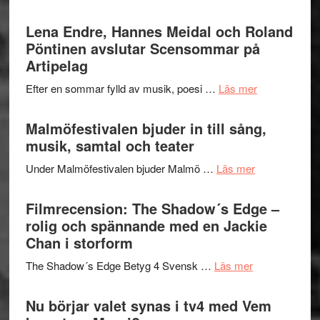
Filmrecens
I
Trustorhä
Lena Endre, Hannes Meidal och Roland
Delvis
–
Pöntinen avslutar Scensommar på
bortom
fascineran
Artipelag
genrens
spännand
vidsträckta
om
Efter en sommar fylld av musik, poesi …
Läs mer
och
terräng
Lena
ger
Endre,
Malmöfestivalen bjuder in till sång,
mycket
Hannes
musik, samtal och teater
att
Meidal
tänka
om
Under Malmöfestivalen bjuder Malmö …
Läs mer
och
på
Malmöfestiva
Roland
bjuder
Filmrecension: The Shadow´s Edge –
Pöntinen
in
rolig och spännande med en Jackie
avslutar
till
Chan i storform
Scensommar
sång,
på
om
The Shadow´s Edge Betyg 4 Svensk …
Läs mer
musik,
Artipelag
Filmrecension
samtal
The
Nu börjar valet synas i tv4 med Vem
och
Shadow