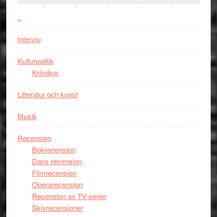
firas
–
..
Wayne
Intervju
Tucker
hyllar
Kulturpolitik
Miles
Krönikor
Davis
på
Litteratur och konst
Utopia
Musik
Recension
Bokrecension
Dans recension
Filmrecension
Operarecension
Recension av TV-serier
Skivrecensioner