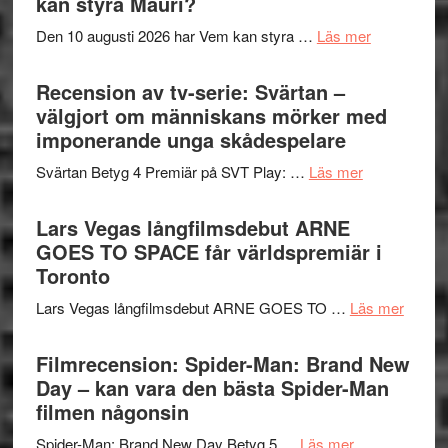
kan styra Mauri?
teater
´s
om
Den 10 augusti 2026 har Vem kan styra …
Läs mer
Edge
Nu
–
börjar
Recension av tv-serie: Svärtan –
rolig
valet
välgjort om människans mörker med
och
synas
imponerande unga skådespelare
spännande
i
med
om
Svärtan Betyg 4 Premiär på SVT Play: …
Läs mer
tv4
en
Recension
med
Jackie
av
Lars Vegas långfilmsdebut ARNE
Vem
Chan
tv-
GOES TO SPACE får världspremiär i
kan
i
serie:
Toronto
styra
storform
Svärtan
Mauri?
om
Lars Vegas långfilmsdebut ARNE GOES TO …
Läs mer
–
Lars
välgjort
Vegas
Filmrecension: Spider-Man: Brand New
om
långfi
Day – kan vara den bästa Spider-Man
människans
ARNE
filmen någonsin
mörker
GOES
med
om
Spider-Man: Brand New Day Betyg 5 …
Läs mer