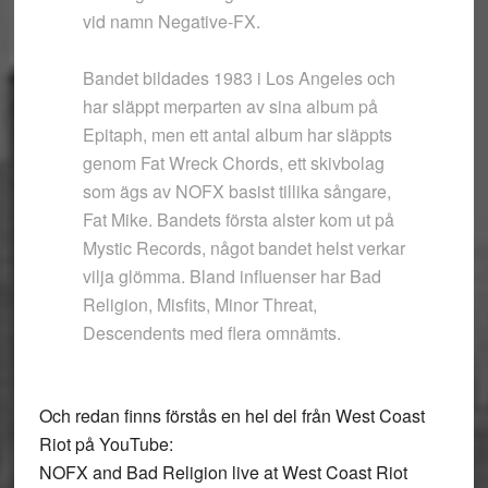
vid namn Negative-FX.
Bandet bildades 1983 i Los Angeles och
har släppt merparten av sina album på
Epitaph, men ett antal album har släppts
genom Fat Wreck Chords, ett skivbolag
som ägs av NOFX basist tillika sångare,
Fat Mike. Bandets första alster kom ut på
Mystic Records, något bandet helst verkar
vilja glömma. Bland influenser har Bad
Religion, Misfits, Minor Threat,
Descendents med flera omnämts.
Och redan finns förstås en hel del från West Coast
Riot på YouTube:
NOFX and Bad Religion live at West Coast Riot