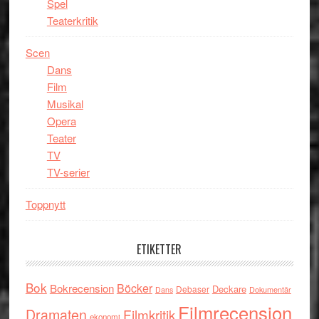
Spel
Teaterkritik
Scen
Dans
Film
Musikal
Opera
Teater
TV
TV-serier
Toppnytt
ETIKETTER
Bok
Böcker
Bokrecension
Deckare
Debaser
Dokumentär
Dans
Filmrecension
Dramaten
Filmkritik
ekonomi