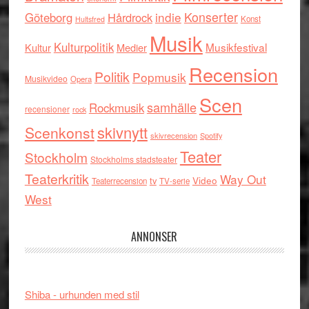
indie
Konserter
Göteborg
Hårdrock
Konst
Hultsfred
Musik
Kulturpolitik
Musikfestival
Kultur
Medier
Recension
Politik
Popmusik
Musikvideo
Opera
Scen
samhälle
Rockmusik
recensioner
rock
skivnytt
Scenkonst
skivrecension
Spotify
Teater
Stockholm
Stockholms stadsteater
Teaterkritik
Way Out
tv
Video
Teaterrecension
TV-serie
West
ANNONSER
Shiba - urhunden med stil