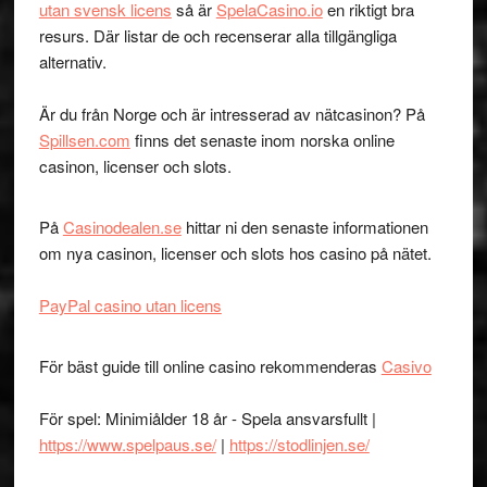
utan svensk licens
så är
SpelaCasino.io
en riktigt bra
resurs. Där listar de och recenserar alla tillgängliga
alternativ.
Är du från Norge och är intresserad av nätcasinon? På
Spillsen.com
finns det senaste inom norska online
casinon, licenser och slots.
På
Casinodealen.se
hittar ni den senaste informationen
om nya casinon, licenser och slots hos casino på nätet.
PayPal casino utan licens
För bäst guide till online casino rekommenderas
Casivo
För spel: Minimiålder 18 år - Spela ansvarsfullt |
https://www.spelpaus.se/
|
https://stodlinjen.se/