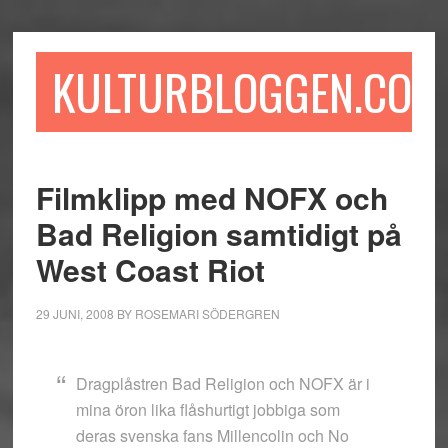
Hoppa
Hoppa
Hoppa
till
till
till
huvudinnehåll
det
sidfot
KULTURBLOGGEN.COM
primära
sidofältet
Filmklipp med NOFX och
Bad Religion samtidigt på
West Coast Riot
29 JUNI, 2008
BY
ROSEMARI SÖDERGREN
Dragplåstren Bad Religion och NOFX är i
mina öron lika flåshurtigt jobbiga som
deras svenska fans Millencolin och No