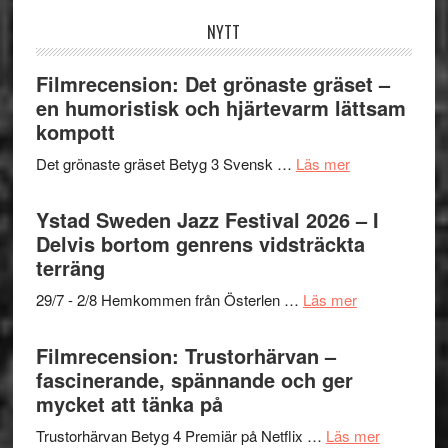
NYTT
Filmrecension: Det grönaste gräset –
en humoristisk och hjärtevarm lättsam
kompott
om
Det grönaste gräset Betyg 3 Svensk …
Läs mer
Filmrecension:
Det
Ystad Sweden Jazz Festival 2026 – I
grönaste
Delvis bortom genrens vidsträckta
gräset
terräng
–
om
29/7 - 2/8 Hemkommen från Österlen …
Läs mer
en
Ystad
humoristisk
Sweden
Filmrecension: Trustorhärvan –
och
Jazz
fascinerande, spännande och ger
hjärtevarm
Festival
mycket att tänka på
lättsam
2026
kompott
om
Trustorhärvan Betyg 4 Premiär på Netflix …
Läs mer
–