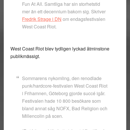
Fun At All. Samtliga har sin storhetstid
mer än ett decennium bakom sig. Skriver
Fredrik Strage i DN
om endagsfestivalen
West Coast Riot.
West Coast Riot blev tydligen lyckad åtminstone
publikmässigt.
Sommarens nykomling, den renodlade
punk/hardcore-festivalen West Coast Riot
i Frihamnen, Göteborg gjorde succé igår.
Festivalen hade 10 800 besökare som
bland annat såg NOFX, Bad Religion och
Millencolin på scen.