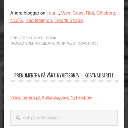
Andra bloggar om:
punk
,
West Coast Riot
,
Göteborg
,
NOFX
,
Bad Religion
,
Fredrik Strage
ARKIVERAD UNDER:
MUSIK
TAGGAD SOM:
GÖTEBORG
,
PUNK
,
WEST COAST RIOT
Primärt
sidofält
PRENUMERERA PÅ VÅRT NYHETSBREV – KOSTNADSFRITT
Prenumerera på Kulturbloggens Nyhetsbrev
Sök
på
webbplatsen