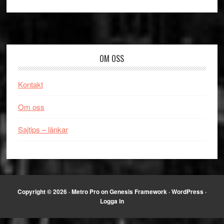
Footer
OM OSS
Kontakt
Om oss
Sajtips – länkar
Copyright © 2026 ·
Metro Pro
on
Genesis Framework
·
WordPress
·
Logga in