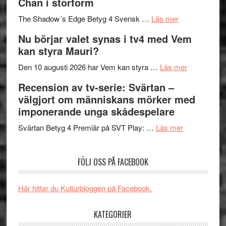
Chan i storform
till
avslutar
om
sång,
Scensommar
The Shadow´s Edge Betyg 4 Svensk …
Läs mer
Filmrecension
musik,
på
Nu börjar valet synas i tv4 med Vem
The
samtal
Artipelag
kan styra Mauri?
Shadow
och
´s
teater
om
Den 10 augusti 2026 har Vem kan styra …
Läs mer
Edge
Nu
Recension av tv-serie: Svärtan –
–
börjar
välgjort om människans mörker med
rolig
valet
imponerande unga skådespelare
och
synas
spännande
om
i
Svärtan Betyg 4 Premiär på SVT Play: …
Läs mer
med
Recension
tv4
en
av
med
FÖLJ OSS PÅ FACEBOOK
Jackie
tv-
Vem
Chan
serie:
kan
i
Svärtan
styra
Här hittar du Kulturbloggen på Facebook.
storform
–
Mauri?
välgjort
KATEGORIER
om