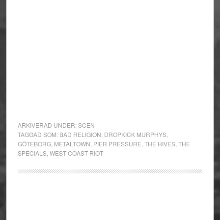
ARKIVERAD UNDER:
SCEN
TAGGAD SOM:
BAD RELIGION
,
DROPKICK MURPHYS
,
GÖTEBORG
,
METALTOWN
,
PIER PRESSURE
,
THE HIVES
,
THE
SPECIALS
,
WEST COAST RIOT
Primärt
sidofält