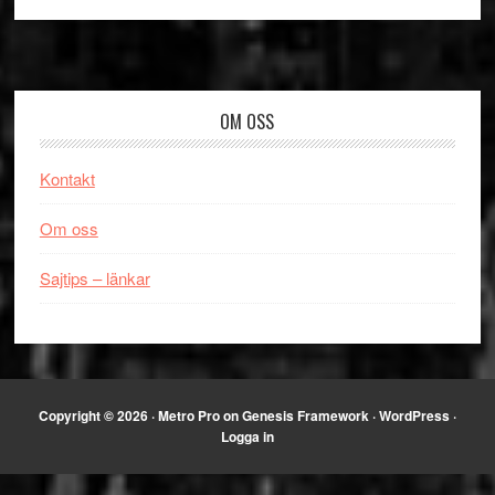
Footer
OM OSS
Kontakt
Om oss
Sajtips – länkar
Copyright © 2026 ·
Metro Pro
on
Genesis Framework
·
WordPress
·
Logga in