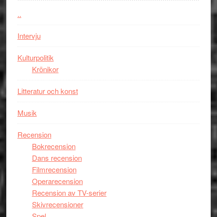
människans
..
mörker
med
Intervju
imponerande
unga
Kulturpolitik
skådespelar
Krönikor
Litteratur och konst
Musik
Recension
Bokrecension
Dans recension
Filmrecension
Operarecension
Recension av TV-serier
Skivrecensioner
Spel