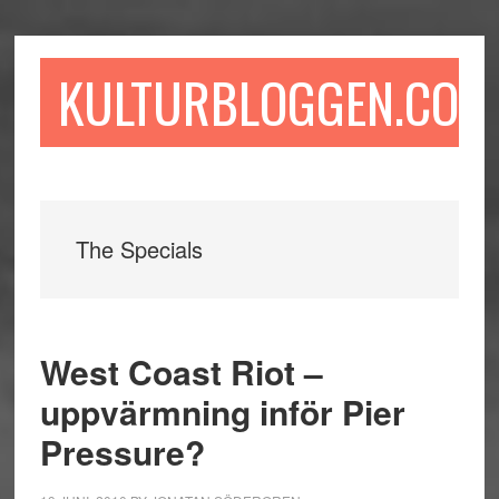
Hoppa
Hoppa
Hoppa
till
till
till
huvudinnehåll
det
sidfot
KULTURBLOGGEN.COM
primära
sidofältet
The Specials
West Coast Riot –
uppvärmning inför Pier
Pressure?