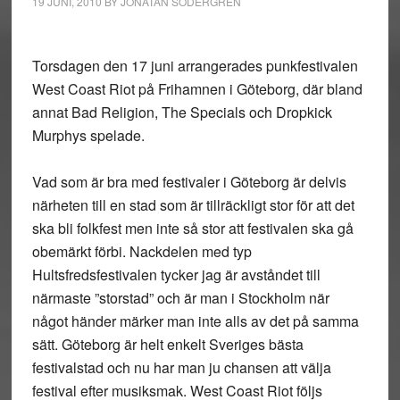
19 JUNI, 2010
BY
JONATAN SÖDERGREN
Torsdagen den 17 juni arrangerades punkfestivalen
West Coast Riot på Frihamnen i Göteborg, där bland
annat Bad Religion, The Specials och Dropkick
Murphys spelade.
Vad som är bra med festivaler i Göteborg är delvis
närheten till en stad som är tillräckligt stor för att det
ska bli folkfest men inte så stor att festivalen ska gå
obemärkt förbi. Nackdelen med typ
Hultsfredsfestivalen tycker jag är avståndet till
närmaste ”storstad” och är man i Stockholm när
något händer märker man inte alls av det på samma
sätt. Göteborg är helt enkelt Sveriges bästa
festivalstad och nu har man ju chansen att välja
festival efter musiksmak. West Coast Riot följs