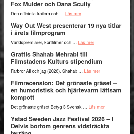
Fox Mulder och Dana Scully
Festiva
om
2026
Den officiella trailern och …
Läs mer
Se
–
Way Out West presenterar 19 nya titlar
trailern
II
i årets filmprogram
för
Internat
The
om
storhet
Världspremiärer, kortfilmer och …
Läs mer
X-
Way
och
Grattis Shahab Mehrabi till
Files:
Out
samarb
Filmstadens Kulturs stipendium
I
West
Want
presenterar
om
Farbror Ali och jag (2026). Shahab …
Läs mer
to
19
Grattis
Filmrecension: Det grönaste gräset –
Believe
nya
Shahab
en humoristisk och hjärtevarm lättsam
–
titlar
Mehrabi
kompott
Vrach
i
till
Frankenshtey
årets
Filmstadens
om
Det grönaste gräset Betyg 3 Svensk …
Läs mer
–
filmprogram
Kulturs
Filmrecension:
Ystad Sweden Jazz Festival 2026 – I
med
stipendium
Det
Delvis bortom genrens vidsträckta
Fox
grönaste
terräng