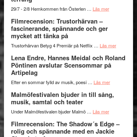
Mulder
gräset
och
–
om
29/7 - 2/8 Hemkommen från Österlen …
Läs mer
Dana
en
Ystad
Filmrecension: Trustorhärvan –
Scully
humoristisk
Sweden
fascinerande, spännande och ger
och
Jazz
mycket att tänka på
hjärtevarm
Festival
lättsam
2026
om
Trustorhärvan Betyg 4 Premiär på Netflix …
Läs mer
kompott
–
Filmrecens
Lena Endre, Hannes Meidal och Roland
I
Trustorhä
Pöntinen avslutar Scensommar på
Delvis
–
Artipelag
bortom
fascineran
genrens
om
spännand
Efter en sommar fylld av musik, poesi …
Läs mer
vidsträckta
Lena
och
Malmöfestivalen bjuder in till sång,
terräng
Endre,
ger
musik, samtal och teater
Hannes
mycket
om
Meidal
att
Under Malmöfestivalen bjuder Malmö …
Läs mer
Malmöfestiva
och
tänka
Filmrecension: The Shadow´s Edge –
bjuder
Roland
på
rolig och spännande med en Jackie
in
Pöntinen