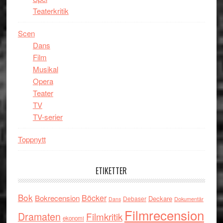
Teaterkritik
Scen
Dans
Film
Musikal
Opera
Teater
TV
TV-serier
Toppnytt
ETIKETTER
Bok
Böcker
Bokrecension
Deckare
Debaser
Dokumentär
Dans
Filmrecension
Dramaten
Filmkritik
ekonomi