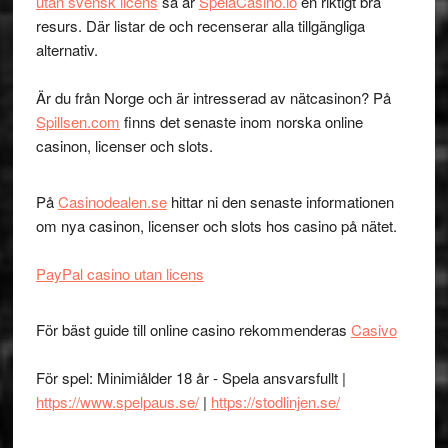
utan svensk licens
så är
SpelaCasino.io
en riktigt bra
resurs. Där listar de och recenserar alla tillgängliga
alternativ.
Är du från Norge och är intresserad av nätcasinon? På
Spillsen.com
finns det senaste inom norska online
casinon, licenser och slots.
På
Casinodealen.se
hittar ni den senaste informationen
om nya casinon, licenser och slots hos casino på nätet.
PayPal casino utan licens
För bäst guide till online casino rekommenderas
Casivo
För spel: Minimiålder 18 år - Spela ansvarsfullt |
https://www.spelpaus.se/
|
https://stodlinjen.se/