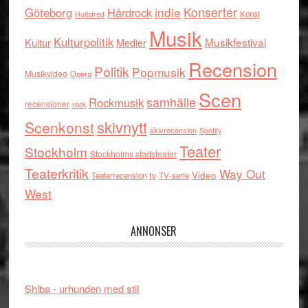
indie
Konserter
Göteborg
Hårdrock
Konst
Hultsfred
Musik
Kulturpolitik
Musikfestival
Kultur
Medier
Recension
Politik
Popmusik
Musikvideo
Opera
Scen
samhälle
Rockmusik
recensioner
rock
skivnytt
Scenkonst
skivrecension
Spotify
Teater
Stockholm
Stockholms stadsteater
Teaterkritik
Way Out
tv
Video
Teaterrecension
TV-serie
West
ANNONSER
Shiba - urhunden med stil