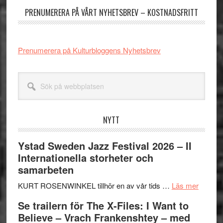
PRENUMERERA PÅ VÅRT NYHETSBREV – KOSTNADSFRITT
Prenumerera på Kulturbloggens Nyhetsbrev
Sök
på
webbplatsen
NYTT
Ystad Sweden Jazz Festival 2026 – II
Internationella storheter och
samarbeten
om
KURT ROSENWINKEL tillhör en av vår tids …
Läs mer
Ystad
Se trailern för The X-Files: I Want to
Swede
Believe – Vrach Frankenshtey – med
Jazz