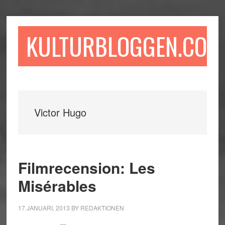
Hoppa
Hoppa
Hoppa
till
till
till
huvudinnehåll
det
sidfot
KULTURBLOGGEN.COM
primära
sidofältet
Victor Hugo
Filmrecension: Les
Misérables
17 JANUARI, 2013
BY
REDAKTIONEN