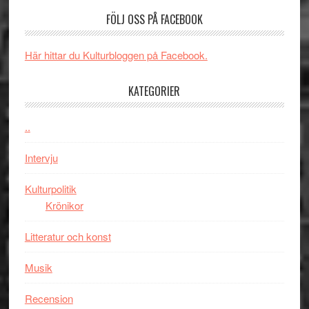
en
av
med
FÖLJ OSS PÅ FACEBOOK
Jackie
tv-
Vem
Chan
serie:
kan
i
Svärtan
styra
Här hittar du Kulturbloggen på Facebook.
storform
–
Mauri?
välgjort
KATEGORIER
om
människans
..
mörker
med
Intervju
imponerande
unga
Kulturpolitik
skådespelar
Krönikor
Litteratur och konst
Musik
Recension