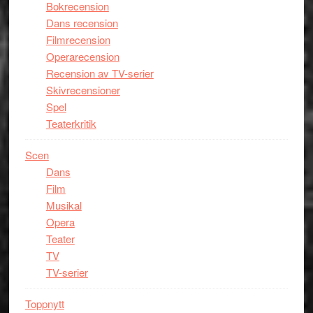
Bokrecension
Dans recension
Filmrecension
Operarecension
Recension av TV-serier
Skivrecensioner
Spel
Teaterkritik
Scen
Dans
Film
Musikal
Opera
Teater
TV
TV-serier
Toppnytt