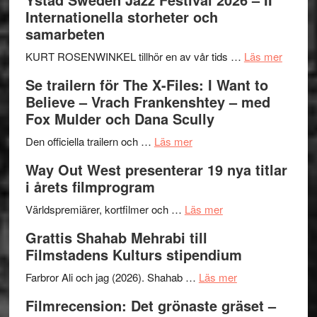
Internationella storheter och
samarbeten
om
KURT ROSENWINKEL tillhör en av vår tids …
Läs mer
Ystad
Se trailern för The X-Files: I Want to
Swede
Believe – Vrach Frankenshtey – med
Jazz
Fox Mulder och Dana Scully
Festiva
om
2026
Den officiella trailern och …
Läs mer
Se
–
Way Out West presenterar 19 nya titlar
trailern
II
i årets filmprogram
för
Internat
The
om
storhet
Världspremiärer, kortfilmer och …
Läs mer
X-
Way
och
Grattis Shahab Mehrabi till
Files:
Out
samarb
Filmstadens Kulturs stipendium
I
West
Want
presenterar
om
Farbror Ali och jag (2026). Shahab …
Läs mer
to
19
Grattis
Filmrecension: Det grönaste gräset –
Believe
nya
Shahab