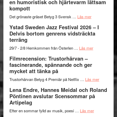
en humoristisk och hjärtevarm lättsam
–
titlar
Mehrabi
kompott
Vrach
i
till
Frankenshtey
årets
Filmstadens
om
Det grönaste gräset Betyg 3 Svensk …
Läs mer
–
filmprogram
Kulturs
Filmrecension:
Ystad Sweden Jazz Festival 2026 – I
med
stipendium
Det
Delvis bortom genrens vidsträckta
Fox
grönaste
terräng
Mulder
gräset
och
–
om
29/7 - 2/8 Hemkommen från Österlen …
Läs mer
Dana
en
Ystad
Filmrecension: Trustorhärvan –
Scully
humoristisk
Sweden
fascinerande, spännande och ger
och
Jazz
mycket att tänka på
hjärtevarm
Festival
lättsam
2026
om
Trustorhärvan Betyg 4 Premiär på Netflix …
Läs mer
kompott
–
Filmrecens
Lena Endre, Hannes Meidal och Roland
I
Trustorhä
Pöntinen avslutar Scensommar på
Delvis
–
Artipelag
bortom
fascineran
genrens
om
spännand
Efter en sommar fylld av musik, poesi …
Läs mer
vidsträckta
Lena
och