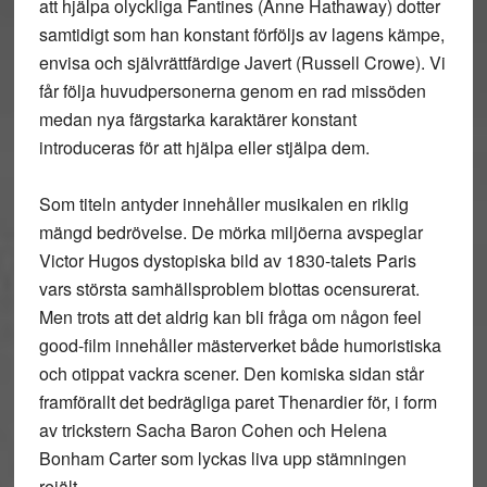
att hjälpa olyckliga Fantines (Anne Hathaway) dotter
samtidigt som han konstant förföljs av lagens kämpe,
envisa och självrättfärdige Javert (Russell Crowe). Vi
får följa huvudpersonerna genom en rad missöden
medan nya färgstarka karaktärer konstant
introduceras för att hjälpa eller stjälpa dem.
Som titeln antyder innehåller musikalen en riklig
mängd bedrövelse. De mörka miljöerna avspeglar
Victor Hugos dystopiska bild av 1830-talets Paris
vars största samhällsproblem blottas ocensurerat.
Men trots att det aldrig kan bli fråga om någon feel
good-film innehåller mästerverket både humoristiska
och otippat vackra scener. Den komiska sidan står
framförallt det bedrägliga paret Thenardier för, i form
av trickstern Sacha Baron Cohen och Helena
Bonham Carter som lyckas liva upp stämningen
rejält.