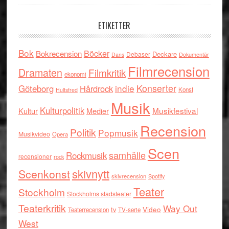
ETIKETTER
Bok
Böcker
Bokrecension
Deckare
Debaser
Dokumentär
Dans
Filmrecension
Dramaten
Filmkritik
ekonomi
indie
Konserter
Göteborg
Hårdrock
Konst
Hultsfred
Musik
Kulturpolitik
Musikfestival
Kultur
Medier
Recension
Politik
Popmusik
Musikvideo
Opera
Scen
samhälle
Rockmusik
recensioner
rock
skivnytt
Scenkonst
skivrecension
Spotify
Teater
Stockholm
Stockholms stadsteater
Teaterkritik
Way Out
tv
Video
Teaterrecension
TV-serie
West