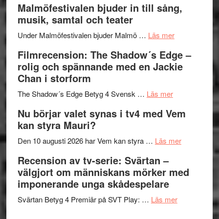
Malmöfestivalen bjuder in till sång,
terräng
Endre,
ger
musik, samtal och teater
Hannes
mycket
om
Meidal
att
Under Malmöfestivalen bjuder Malmö …
Läs mer
Malmöfestiva
och
tänka
Filmrecension: The Shadow´s Edge –
bjuder
Roland
på
rolig och spännande med en Jackie
in
Pöntinen
Chan i storform
till
avslutar
om
sång,
Scensommar
The Shadow´s Edge Betyg 4 Svensk …
Läs mer
Filmrecension
musik,
på
Nu börjar valet synas i tv4 med Vem
The
samtal
Artipelag
kan styra Mauri?
Shadow
och
´s
teater
om
Den 10 augusti 2026 har Vem kan styra …
Läs mer
Edge
Nu
Recension av tv-serie: Svärtan –
–
börjar
välgjort om människans mörker med
rolig
valet
imponerande unga skådespelare
och
synas
spännande
om
i
Svärtan Betyg 4 Premiär på SVT Play: …
Läs mer
med
Recension
tv4