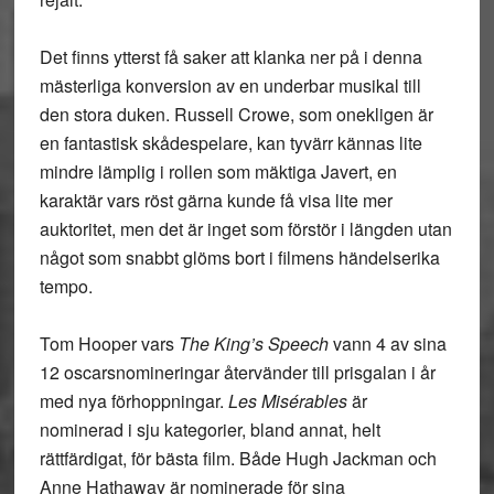
Det finns ytterst få saker att klanka ner på i denna
mästerliga konversion av en underbar musikal till
den stora duken. Russell Crowe, som onekligen är
en fantastisk skådespelare, kan tyvärr kännas lite
mindre lämplig i rollen som mäktiga Javert, en
karaktär vars röst gärna kunde få visa lite mer
auktoritet, men det är inget som förstör i längden utan
något som snabbt glöms bort i filmens händelserika
tempo.
Tom Hooper vars
The King’s Speech
vann 4 av sina
12 oscarsnomineringar återvänder till prisgalan i år
med nya förhoppningar.
Les Misérables
är
nominerad i sju kategorier, bland annat, helt
rättfärdigat, för bästa film. Både Hugh Jackman och
Anne Hathaway är nominerade för sina