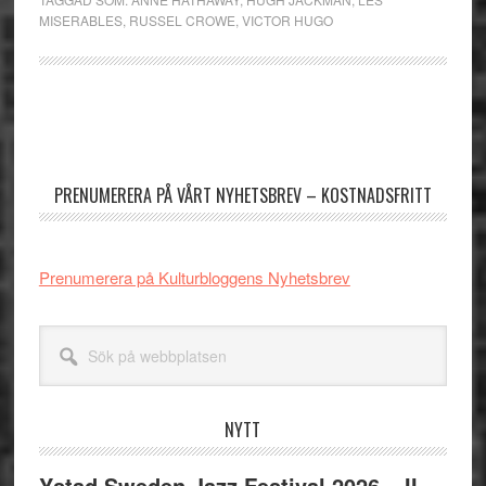
MISERABLES
,
RUSSEL CROWE
,
VICTOR HUGO
Primärt
sidofält
PRENUMERERA PÅ VÅRT NYHETSBREV – KOSTNADSFRITT
Prenumerera på Kulturbloggens Nyhetsbrev
Sök
på
webbplatsen
NYTT
Ystad Sweden Jazz Festival 2026 – II