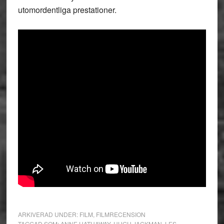
utomordentliga prestationer.
ARKIVERAD UNDER:
FILM
,
FILMRECENSION
TAGGAD SOM:
ANNE HATHAWAY
,
HUGH JACKMAN
,
LES