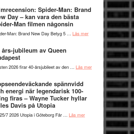
om
Vegas
lmrecension: Spider-Man: Brand
människans
långfilmsdebut
w Day – kan vara den bästa
mörker
ARNE
ider-Man filmen någonsin
med
GOES
imponerande
om
ider-Man: Brand New Day Betyg 5 …
Läs mer
TO
unga
Filmrecension:
SPACE
skådespelare
Spider-
 års-jubileum av Queen
får
Man:
udapest
världspremiär
Brand
i
om
ten 2026 firar 40-årsjubileet av den …
Läs mer
New
Toronto
40
Day
års-
ppseendeväckande spännvidd
–
jubileum
h energi när legendarisk 100-
kan
av
ing firas – Wayne Tucker hyllar
vara
Queen
les Davis på Utopia
den
Budapest
bästa
om
25/7 2026 Utopia i Göteborg Får …
Läs mer
Spider-
Uppseendeväckande
Man
spännvidd
filmen