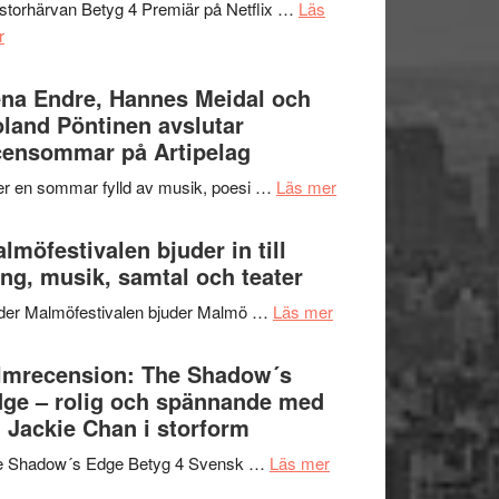
storhärvan Betyg 4 Premiär på Netflix …
Läs
–
om
r
I
Filmrecension:
Delvis
Trustorhärvan
na Endre, Hannes Meidal och
bortom
–
land Pöntinen avslutar
genrens
fascinerande,
ensommar på Artipelag
vidsträckta
spännande
terräng
om
er en sommar fylld av musik, poesi …
Läs mer
och
Lena
ger
Endre,
lmöfestivalen bjuder in till
mycket
Hannes
ng, musik, samtal och teater
att
Meidal
tänka
om
der Malmöfestivalen bjuder Malmö …
Läs mer
och
på
Malmöfestivalen
Roland
bjuder
lmrecension: The Shadow´s
Pöntinen
in
ge – rolig och spännande med
avslutar
till
 Jackie Chan i storform
Scensommar
sång,
på
om
e Shadow´s Edge Betyg 4 Svensk …
Läs mer
musik,
Artipelag
Filmrecension:
samtal