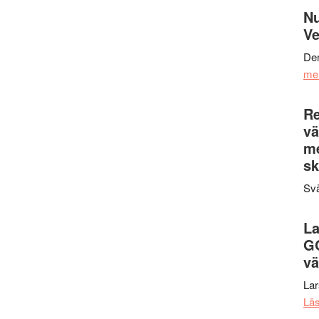
Nu
Ve
Den
me
Re
vä
m
sk
Svä
La
G
vä
La
Lä