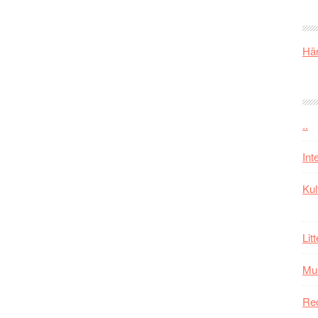
Här
..
Int
Kul
Lit
Mu
Re