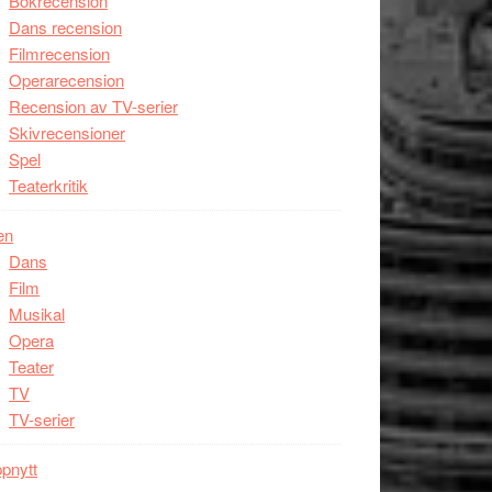
Bokrecension
Dans recension
Filmrecension
Operarecension
Recension av TV-serier
Skivrecensioner
Spel
Teaterkritik
en
Dans
Film
Musikal
Opera
Teater
TV
TV-serier
pnytt