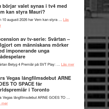
The
 börjar valet synas i tv4 med
och
Shadow
m kan styra Mauri?
teater
´s
 10 augusti 2026 har Vem kan styra …
Läs
Edge
om
r
–
Nu
rolig
börjar
cension av tv-serie: Svärtan –
och
valet
lgjort om människans mörker
spännande
synas
ed imponerande unga
med
i
ådespelare
en
tv4
Jackie
om
rtan Betyg 4 Premiär på SVT Play: …
Läs mer
med
Chan
Recension
Vem
i
av
rs Vegas långfilmsdebut ARNE
kan
storform
tv-
OES TO SPACE får
styra
serie:
rldspremiär i Toronto
Mauri?
Svärtan
rs Vegas långfilmsdebut ARNE GOES TO …
–
om
s mer
välgjort
Lars