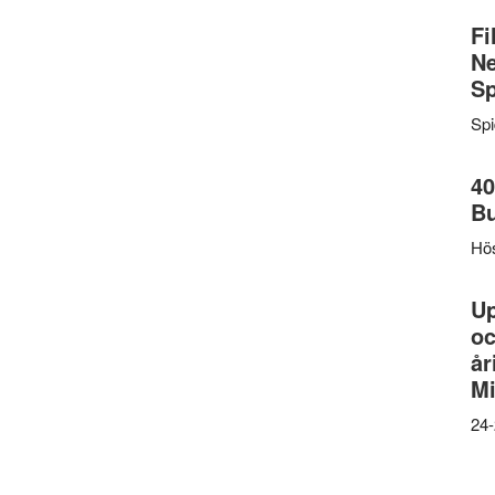
Fi
Ne
Sp
Sp
40
B
Hös
U
oc
år
Mi
24-