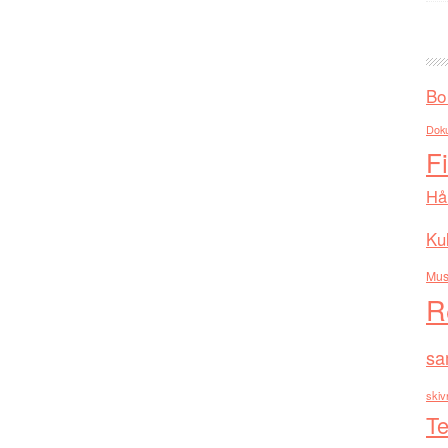
Bo
Dok
F
Hå
Kul
Mus
R
sa
skiv
Te