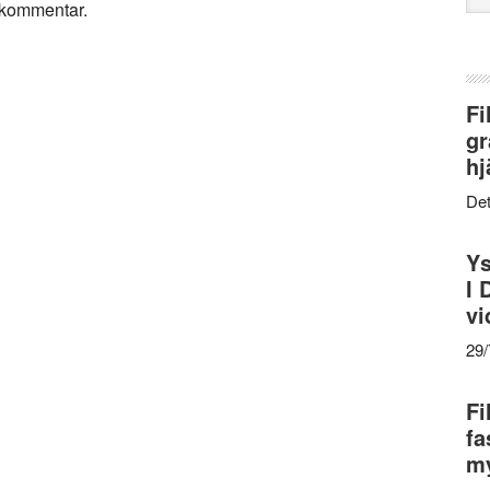
n kommentar.
web
Fi
gr
hj
Det
Ys
I 
vi
29
Fi
fa
my