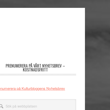
imärt
dofält
PRENUMERERA PÅ VÅRT NYHETSBREV –
KOSTNADSFRITT
numerera på Kulturbloggens Nyhetsbrev
k