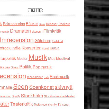
ETIKETTER
k
Böcker
Bokrecension
Deckare
Debaser
Dans
Dramaten
Filmkritik
umentär
ekonomi
ilmrecension
Göteborg
Hultsfred
indie
Konserter
rdrock
Kultur
Konst
Musik
turpolitik
Musikfestival
Medier
Politik
Popmusik
ikvideo
Opera
ecension
Rockmusik
recensioner
rock
Scen
skivnytt
Scenkonst
mhälle
Stockholm
Stockholms stadsteater
recension
Spotify
ater
Teaterkritik
tv
Teaterrecension
TV-serie