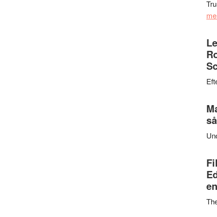
Tru
me
Le
Ro
Sc
Eft
Ma
så
Un
Fi
Ed
en
Th