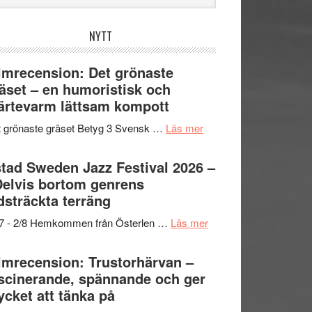
bplatsen
NYTT
lmrecension: Det grönaste
äset – en humoristisk och
ärtevarm lättsam kompott
om
 grönaste gräset Betyg 3 Svensk …
Läs mer
Filmrecension:
Det
tad Sweden Jazz Festival 2026 –
grönaste
Delvis bortom genrens
gräset
dsträckta terräng
–
om
/7 - 2/8 Hemkommen från Österlen …
Läs mer
en
Ystad
humoristisk
Sweden
lmrecension: Trustorhärvan –
och
Jazz
scinerande, spännande och ger
hjärtevarm
Festival
cket att tänka på
lättsam
2026
kompott