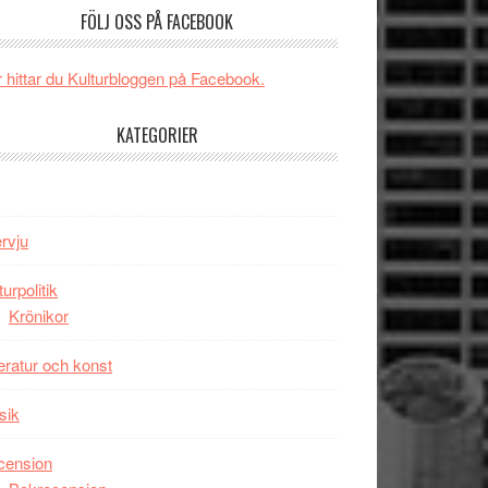
och
FÖLJ OSS PÅ FACEBOOK
någonsin
energi
när
 hittar du Kulturbloggen på Facebook.
legendarisk
100-
KATEGORIER
åring
firas
–
Wayne
ervju
Tucker
hyllar
turpolitik
Miles
Krönikor
Davis
på
teratur och konst
Utopia
sik
cension