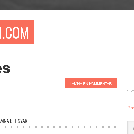
N.COM
es
Pr
si
LÄMNA EN KOMMENTAR
Pre
ÄMNA ETT SVAR
Sö
på