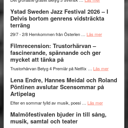
–
filmprogram
Kulturs
Filmrecension:
Ystad Sweden Jazz Festival 2026 – I
med
stipendium
Det
Delvis bortom genrens vidsträckta
Fox
grönaste
terräng
Mulder
gräset
och
–
om
29/7 - 2/8 Hemkommen från Österlen …
Läs mer
Dana
en
Ystad
Filmrecension: Trustorhärvan –
Scully
humoristisk
Sweden
fascinerande, spännande och ger
och
Jazz
mycket att tänka på
hjärtevarm
Festival
lättsam
2026
om
Trustorhärvan Betyg 4 Premiär på Netflix …
Läs mer
kompott
–
Filmrecens
Lena Endre, Hannes Meidal och Roland
I
Trustorhä
Pöntinen avslutar Scensommar på
Delvis
–
Artipelag
bortom
fascineran
genrens
om
spännand
Efter en sommar fylld av musik, poesi …
Läs mer
vidsträckta
Lena
och
Malmöfestivalen bjuder in till sång,
terräng
Endre,
ger
musik, samtal och teater
Hannes
mycket