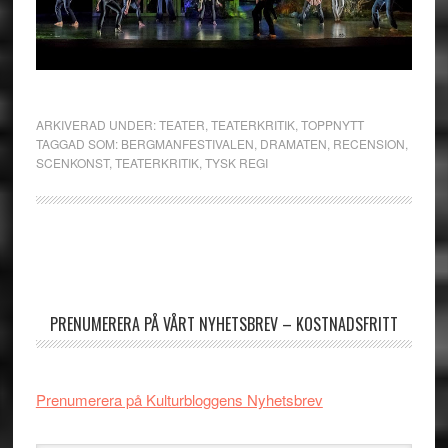
ARKIVERAD UNDER:
TEATER
,
TEATERKRITIK
,
TOPPNYTT
TAGGAD SOM:
BERGMANFESTIVALEN
,
DRAMATEN
,
RECENSION
,
SCENKONST
,
TEATERKRITIK
,
TYSK REGI
Primärt
sidofält
PRENUMERERA PÅ VÅRT NYHETSBREV – KOSTNADSFRITT
Prenumerera på Kulturbloggens Nyhetsbrev