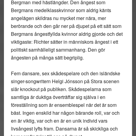
Bergman med hästlängder. Den ångest som
Bergmans medelklasskvinnor som aldrig känts
angelägen skildras nu mycket mer nära, mer
berörande och den går ner på djupet på ett sätt som
Bergmans ångestfyllda kvinnor aldrig gjorde och det
viktigaste: Richter sätter in människors ångest i ett
politiskt samhälleligt sammanhang. Den gör
ångesten på många sätt begriplig.
Fem dansare, sex skådespelare och den isländske
singer-songwritern Helgi Jónsson på Stora scenen
slår knockout på publiken. Skådespelarna som
samtliga är duktiga överträffar sig själva i en
föreställning som är ensemblespel när det är som
bäst. Ingen enskild har någon bärande roll, var och
en är viktig, var och en är en unik individ vars
livsångest lyfts fram. Dansarna är så skickliga och