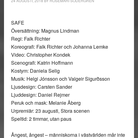
24 AUGUSTI, 2018
BY
ROSEMARI SÖDERGREN
SAFE
Översättning: Magnus Lindman
Regi: Falk Richter
Koreografi: Falk Richter och Johanna Lemke
Video: Christopher Kondek
Scenografi: Katrin Hoffmann
Kostym: Daniela Selig
Musik: Helgi Jónsson och Valgeir Sigurðsson
Ljusdesign: Carsten Sander
Ljuddesign: Daniel Rejmer
Peruk och mask: Melanie Åberg
Urpremiär: 23 augusti, Stora scenen
Speltid: 2 timmar, utan paus
Ångest, ångest – människorna i västvärlden mår inte