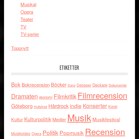
Musikal
Opera
Teater
TV
TV-serier
Toppnytt
ETIKETTER
Bok
Böcker
Bokrecension
Deckare
Debaser
Dokumentär
Dans
Filmrecension
Dramaten
Filmkritik
ekonomi
indie
Konserter
Göteborg
Hårdrock
Konst
Hultsfred
Musik
Kulturpolitik
Musikfestival
Kultur
Medier
Recension
Politik
Popmusik
Musikvideo
Opera