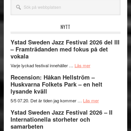
Sök
på
webbplatsen
NYTT
Ystad Sweden Jazz Festival 2026 del III
– Framträdanden med fokus på det
vokala
om
Varje lyckad festival innehåller …
Läs mer
Ystad
Recension: Håkan Hellström –
Sweden
Huskvarna Folkets Park – en helt
Jazz
lysande kväll
Festival
2026
om
5/5 07.20. Det är tiden jag kommer …
Läs mer
del
Recension:
Ystad Sweden Jazz Festival 2026 – II
III
Håkan
Internationella storheter och
–
Hellström
samarbeten
Framträdanden
–