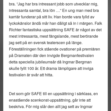
bra. ”Jag har bra intressant jobb som utvecklar mig,
intressanta samtal, bra lön …” En ung man med bra
karriär funderar på sitt liv. Han borde vara fylld av
lyckokänslor ändå mår han dåligt så in i märgen. Falk
Richter fantastiska uppsättning SAFE är något av det
mest intressanta, mest fängslande, mest berörande
jag sett på en svensk teaterscen på länge.
Föreställningen fick stående ovationer på premiären
på Dramaten där den invigde Bergmanfestivalen
detta speciella jubileumsår då Ingmar Bergman
skulle fyllt 100 år. Ett drama lämpligare att inviga
festivalen är svår att hitta.
Det som gör SAFE till en uppsättning i särklass, en
enastående scenkonst-uppsättning, går inte att
beskriva. För mig slår den allt jag sett av Ingmar