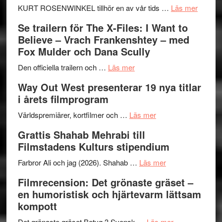
med
Huskvarna
om
KURT ROSENWINKEL tillhör en av vår tids …
Läs mer
fokus
Folkets
Ystad
Se trailern för The X-Files: I Want to
på
Park
Swede
Believe – Vrach Frankenshtey – med
det
–
Jazz
Fox Mulder och Dana Scully
vokala
en
Festiva
om
helt
2026
Den officiella trailern och …
Läs mer
Se
lysande
–
Way Out West presenterar 19 nya titlar
trailern
kväll
II
i årets filmprogram
för
Internat
The
om
storhet
Världspremiärer, kortfilmer och …
Läs mer
X-
Way
och
Grattis Shahab Mehrabi till
Files:
Out
samarb
Filmstadens Kulturs stipendium
I
West
Want
presenterar
om
Farbror Ali och jag (2026). Shahab …
Läs mer
to
19
Grattis
Filmrecension: Det grönaste gräset –
Believe
nya
Shahab
en humoristisk och hjärtevarm lättsam
–
titlar
Mehrabi
kompott
Vrach
i
till
Frankenshtey
årets
Filmstadens
om
Det grönaste gräset Betyg 3 Svensk …
Läs mer