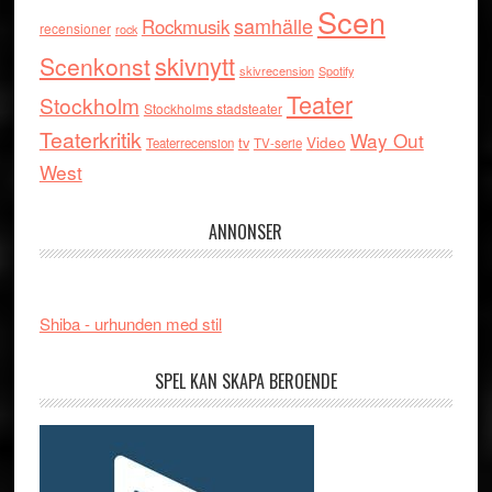
Scen
samhälle
Rockmusik
recensioner
rock
skivnytt
Scenkonst
skivrecension
Spotify
Teater
Stockholm
Stockholms stadsteater
Teaterkritik
Way Out
tv
Video
Teaterrecension
TV-serie
West
ANNONSER
Shiba - urhunden med stil
SPEL KAN SKAPA BEROENDE