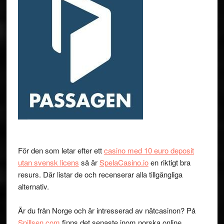
För den som letar efter ett
casino med 10 euro deposit
utan svensk licens
så är
SpelaCasino.io
en riktigt bra
resurs. Där listar de och recenserar alla tillgängliga
alternativ.
Är du från Norge och är intresserad av nätcasinon? På
Spillsen.com
finns det senaste inom norska online