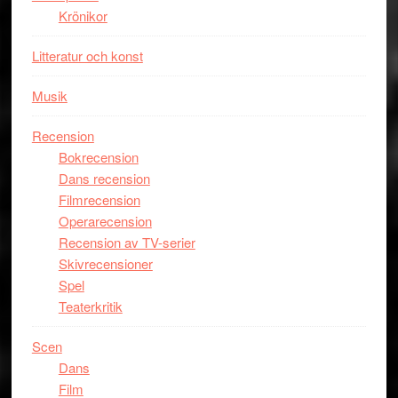
i
Krönikor
storform
Litteratur och konst
Musik
Recension
Bokrecension
Dans recension
Filmrecension
Operarecension
Recension av TV-serier
Skivrecensioner
Spel
Teaterkritik
Scen
Dans
Film