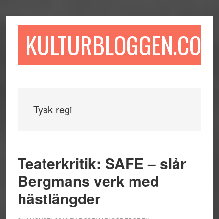
Hoppa
Hoppa
Hoppa
till
till
till
huvudinnehåll
det
sidfot
KULTURBLOGGEN.COM
primära
sidofältet
Tysk regi
Teaterkritik: SAFE – slår
Bergmans verk med
hästlängder