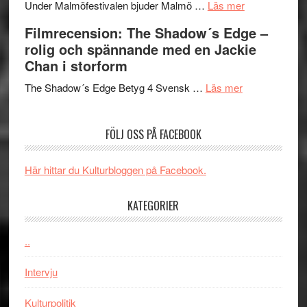
om
Meidal
att
Under Malmöfestivalen bjuder Malmö …
Läs mer
Malmöfestiva
och
tänka
Filmrecension: The Shadow´s Edge –
bjuder
Roland
på
rolig och spännande med en Jackie
in
Pöntinen
Chan i storform
till
avslutar
om
sång,
Scensommar
The Shadow´s Edge Betyg 4 Svensk …
Läs mer
Filmrecension
musik,
på
The
samtal
Artipelag
FÖLJ OSS PÅ FACEBOOK
Shadow
och
´s
teater
Edge
Här hittar du Kulturbloggen på Facebook.
–
rolig
KATEGORIER
och
spännande
..
med
en
Intervju
Jackie
Chan
Kulturpolitik