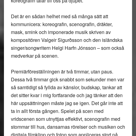
koreografin talar till oss på djupet.
Det är en sådan helhet med så många sätt att
kommunicera: koreografin, scenografin, dräkter,
mask, smink och imponerade musik skriven av
kompositören Valgeir Sigurðsson och den isländska
singer/songwritern Helgi Harfn Jónsson – som också
medverkar på scenen.
Premiärföreställningen är två timmar, utan paus.
Dessa två timmar gick snabbt som sekunder men var
så samtidigt så fyllda av känslor, budskap, tankar att
det sitter kvar i mig fortfarande och jag tänker att den
här uppsättningen måste jag se igen. Det går inte att
ta in allt första gången. Spelet på scen med
vridscenen som utnyttjas effektivt, scenografin med
stommar till hus, dansarnas rörelser och musiken och
digitala filmklipp och foton som appliceras stort på