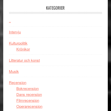
storform
–
Mauri?
välgjort
KATEGORIER
om
människans
..
mörker
med
Intervju
imponerande
unga
Kulturpolitik
skådespelar
Krönikor
Litteratur och konst
Musik
Recension
Bokrecension
Dans recension
Filmrecension
Operarecension