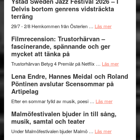
Ystad Sweden Jazz Festival 2026 – I
med
stipendium
Det
Delvis bortom genrens vidsträckta
Fox
grönaste
terräng
Mulder
gräset
och
–
om
29/7 - 2/8 Hemkommen från Österlen …
Läs mer
Dana
en
Ystad
Filmrecension: Trustorhärvan –
Scully
humoristisk
Sweden
fascinerande, spännande och ger
och
Jazz
mycket att tänka på
hjärtevarm
Festival
lättsam
2026
om
Trustorhärvan Betyg 4 Premiär på Netflix …
Läs mer
kompott
–
Filmrecens
Lena Endre, Hannes Meidal och Roland
I
Trustorhä
Pöntinen avslutar Scensommar på
Delvis
–
Artipelag
bortom
fascineran
genrens
om
spännand
Efter en sommar fylld av musik, poesi …
Läs mer
vidsträckta
Lena
och
Malmöfestivalen bjuder in till sång,
terräng
Endre,
ger
musik, samtal och teater
Hannes
mycket
om
Meidal
att
Under Malmöfestivalen bjuder Malmö …
Läs mer
Malmöfestiva
och
tänka