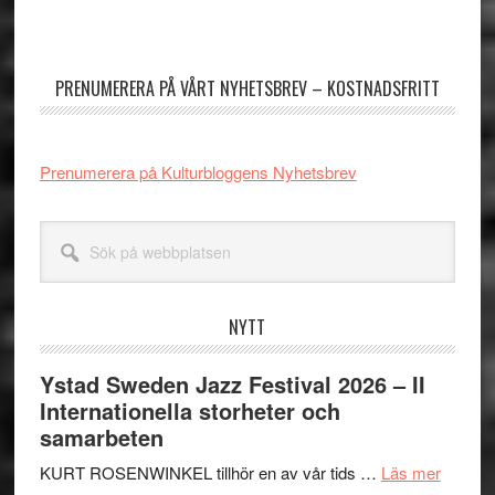
Primärt
sidofält
PRENUMERERA PÅ VÅRT NYHETSBREV – KOSTNADSFRITT
Prenumerera på Kulturbloggens Nyhetsbrev
Sök
på
webbplatsen
NYTT
Ystad Sweden Jazz Festival 2026 – II
Internationella storheter och
samarbeten
om
KURT ROSENWINKEL tillhör en av vår tids …
Läs mer