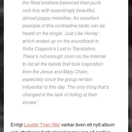
the Reid brothers balanced their punk
rock fury with surprisingly beautiful,
almost poppy melodies. An excellent
example of this contrastive tactic can be
heard on the single ’Just Like Honey’,
which ended up on the soundtrack to
Sofia Coppola’s Lost in Translation.
There’s not enough room on the Internet
to list all the bands that took inspiration
from the Jesus and Mary Chain,
especially since the group remain
influential to this day. The only thing that’s
changed is the lack of rioting at their
shows.”
Enligt
Louder Than War
verkar även ett nytt album