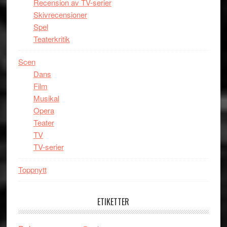
Recension av TV-serier
Skivrecensioner
Spel
Teaterkritik
Scen
Dans
Film
Musikal
Opera
Teater
TV
TV-serier
Toppnytt
ETIKETTER