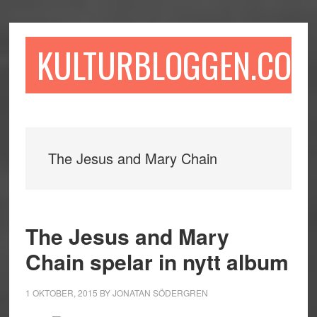
Hoppa
Hoppa
Hoppa
till
till
till
huvudinnehåll
det
sidfot
KULTURBLOGGEN.COM
primära
sidofältet
The Jesus and Mary Chain
The Jesus and Mary
Chain spelar in nytt album
1 OKTOBER, 2015
BY
JONATAN SÖDERGREN