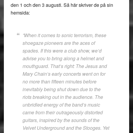
den 1 och den 3 augusti. Så här skriver de på sin
hemsida:
”When it comes to sonic terrorism, these
shoegaze pioneers are the aces of
spades. If this were a club show, we’d
advise you to bring along a helmet and
mouthguard. That’s right: The Jesus and
Mary Chain’s early concerts went on for
no more than fifteen minutes before
inevitably being shut down due to the
riots breaking out in the audience. The
unbridled energy of the band’s music
came from their outrageously distorted
guitars, inspired by the sounds of the
Velvet Underground and the Stooges. Yet