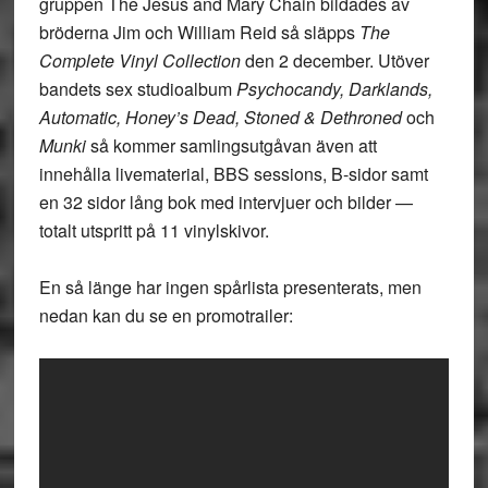
gruppen The Jesus and Mary Chain bildades av
bröderna Jim och William Reid så släpps
The
Complete Vinyl Collection
den 2 december. Utöver
bandets sex studioalbum
Psychocandy, Darklands,
Automatic, Honey’s Dead, Stoned & Dethroned
och
Munki
så kommer samlingsutgåvan även att
innehålla livematerial, BBS sessions, B-sidor samt
en 32 sidor lång bok med intervjuer och bilder —
totalt utspritt på 11 vinylskivor.
En så länge har ingen spårlista presenterats, men
nedan kan du se en promotrailer: