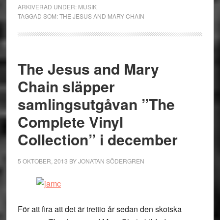
ARKIVERAD UNDER:
MUSIK
TAGGAD SOM:
THE JESUS AND MARY CHAIN
The Jesus and Mary
Chain släpper
samlingsutgåvan ”The
Complete Vinyl
Collection” i december
5 OKTOBER, 2013
BY
JONATAN SÖDERGREN
För att fira att det är trettio år sedan den skotska