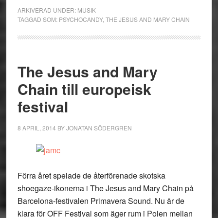
ARKIVERAD UNDER:
MUSIK
TAGGAD SOM:
PSYCHOCANDY
,
THE JESUS AND MARY CHAIN
The Jesus and Mary
Chain till europeisk
festival
8 APRIL, 2014
BY
JONATAN SÖDERGREN
Förra året spelade de återförenade skotska
shoegaze-ikonerna i The Jesus and Mary Chain på
Barcelona-festivalen Primavera Sound. Nu är de
klara för OFF Festival som äger rum i Polen mellan