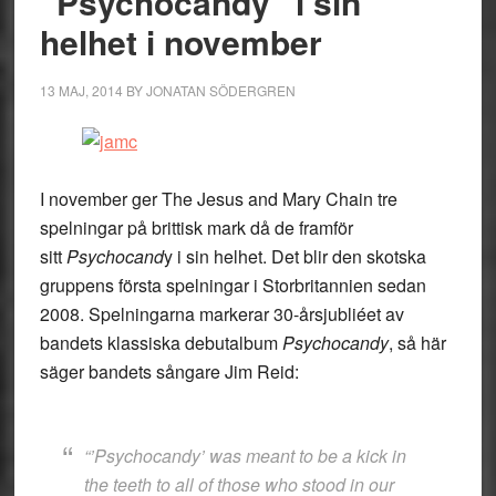
”Psychocandy” i sin
helhet i november
13 MAJ, 2014
BY
JONATAN SÖDERGREN
I november ger The Jesus and Mary Chain tre
spelningar på brittisk mark då de framför
sitt
Psychocand
y i sin helhet. Det blir den skotska
gruppens första spelningar i Storbritannien sedan
2008. Spelningarna markerar 30-årsjubliéet av
bandets klassiska debutalbum
Psychocandy
, så här
säger bandets sångare Jim Reid:
“’Psychocandy’ was meant to be a kick in
the teeth to all of those who stood in our