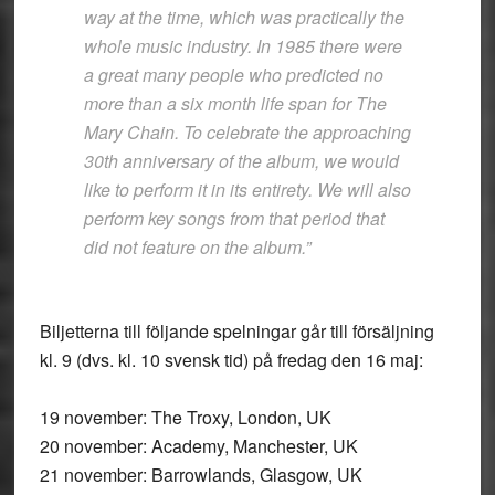
way at the time, which was practically the
whole music industry. In 1985 there were
a great many people who predicted no
more than a six month life span for The
Mary Chain. To celebrate the approaching
30th anniversary of the album, we would
like to perform it in its entirety. We will also
perform key songs from that period that
did not feature on the album.”
Biljetterna till följande spelningar går till försäljning
kl. 9 (dvs. kl. 10 svensk tid) på fredag den 16 maj:
19 november: The Troxy, London, UK
20 november: Academy, Manchester, UK
21 november: Barrowlands, Glasgow, UK