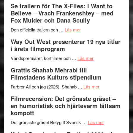
Ystad
Se trailern för The X-Files: I Want to
Swede
Believe – Vrach Frankenshtey – med
Jazz
Fox Mulder och Dana Scully
Festiva
om
2026
Den officiella trailern och …
Läs mer
Se
–
Way Out West presenterar 19 nya titlar
trailern
II
i årets filmprogram
för
Internat
The
om
storhet
Världspremiärer, kortfilmer och …
Läs mer
X-
Way
och
Grattis Shahab Mehrabi till
Files:
Out
samarb
Filmstadens Kulturs stipendium
I
West
Want
presenterar
om
Farbror Ali och jag (2026). Shahab …
Läs mer
to
19
Grattis
Filmrecension: Det grönaste gräset –
Believe
nya
Shahab
en humoristisk och hjärtevarm lättsam
–
titlar
Mehrabi
kompott
Vrach
i
till
Frankenshtey
årets
Filmstadens
om
Det grönaste gräset Betyg 3 Svensk …
Läs mer
–
filmprogram
Kulturs
Filmrecension: