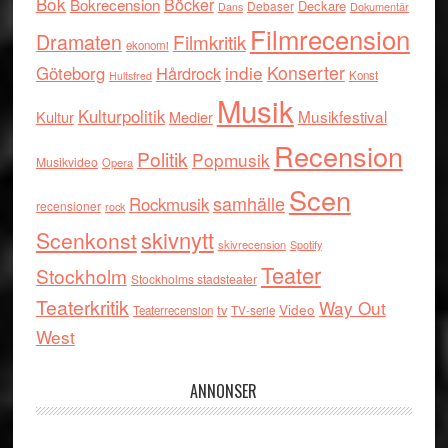
Bok
Böcker
Bokrecension
Deckare
Debaser
Dokumentär
Dans
Filmrecension
Dramaten
Filmkritik
ekonomi
indie
Konserter
Göteborg
Hårdrock
Konst
Hultsfred
Musik
Kulturpolitik
Musikfestival
Kultur
Medier
Recension
Politik
Popmusik
Musikvideo
Opera
Scen
samhälle
Rockmusik
recensioner
rock
skivnytt
Scenkonst
skivrecension
Spotify
Teater
Stockholm
Stockholms stadsteater
Teaterkritik
Way Out
tv
Video
Teaterrecension
TV-serie
West
ANNONSER