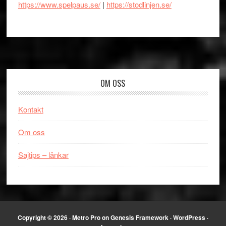
https://www.spelpaus.se/
|
https://stodlinjen.se/
Footer
OM OSS
Kontakt
Om oss
Sajtips – länkar
Copyright © 2026 ·
Metro Pro
on
Genesis Framework
·
WordPress
·