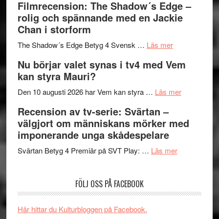
Filmrecension: The Shadow´s Edge –
bjuder
Roland
på
rolig och spännande med en Jackie
in
Pöntinen
Chan i storform
till
avslutar
om
sång,
Scensommar
The Shadow´s Edge Betyg 4 Svensk …
Läs mer
Filmrecension
musik,
på
Nu börjar valet synas i tv4 med Vem
The
samtal
Artipelag
kan styra Mauri?
Shadow
och
´s
teater
om
Den 10 augusti 2026 har Vem kan styra …
Läs mer
Edge
Nu
Recension av tv-serie: Svärtan –
–
börjar
välgjort om människans mörker med
rolig
valet
imponerande unga skådespelare
och
synas
spännande
om
i
Svärtan Betyg 4 Premiär på SVT Play: …
Läs mer
med
Recension
tv4
en
av
med
FÖLJ OSS PÅ FACEBOOK
Jackie
tv-
Vem
Chan
serie:
kan
i
Svärtan
styra
Här hittar du Kulturbloggen på Facebook.