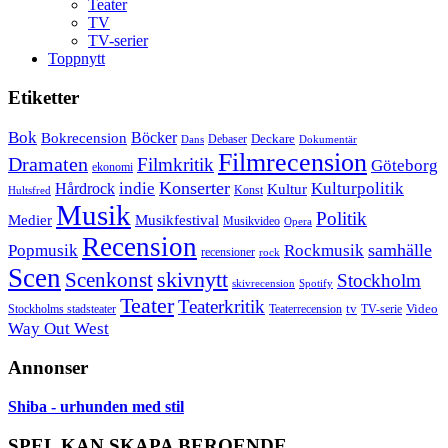
Teater
TV
TV-serier
Toppnytt
Etiketter
Bok
Bokrecension
Böcker
Deckare
Debaser
Dokumentär
Dans
Filmrecension
Dramaten
Filmkritik
Göteborg
ekonomi
Konserter
Hårdrock
indie
Kulturpolitik
Kultur
Konst
Hultsfred
Musik
Politik
Musikfestival
Medier
Musikvideo
Opera
Recension
samhälle
Popmusik
Rockmusik
recensioner
rock
Scen
skivnytt
Scenkonst
Stockholm
skivrecension
Spotify
Teater
Teaterkritik
Video
Stockholms stadsteater
tv
Teaterrecension
TV-serie
Way Out West
Annonser
Shiba - urhunden med stil
SPEL KAN SKAPA BEROENDE