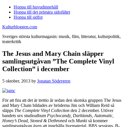
Hoppa till huvudinnehåll
Hoppa till det primära sidofältet
Hoppa till sidfot
Kulturbloggen.com
Sveriges största kulturmagasin: musik, film, litteratur, kulturpolitik,
teaterkritik
The Jesus and Mary Chain släpper
samlingsutgåvan ”The Complete Vinyl
Collection” i december
5 oktober, 2013
by
Jonatan Södergren
För att fira att det är trettio år sedan den skotska gruppen The Jesus
and Mary Chain bildades av bröderna Jim och William Reid så
släpps
The Complete Vinyl Collection
den 2 december. Utöver
bandets sex studioalbum
Psychocandy, Darklands, Automatic,
Honey’s Dead, Stoned & Dethroned
och
Munki
så kommer
samlingsutgåvan även att innehålla livematerial, BBS sessions, B-