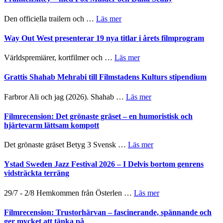
en
Festival
helt
2026
om
Den officiella trailern och …
Läs mer
lysande
–
Se
kväll
II
trailern
Way Out West presenterar 19 nya titlar i årets filmprogram
Internatione
för
storheter
The
om
Världspremiärer, kortfilmer och …
Läs mer
och
X-
Way
samarbeten
Files:
Out
Grattis Shahab Mehrabi till Filmstadens Kulturs stipendium
I
West
Want
presenterar
om
Farbror Ali och jag (2026). Shahab …
Läs mer
to
19
Grattis
Believe
nya
Shahab
Filmrecension: Det grönaste gräset – en humoristisk och
–
titlar
Mehrabi
hjärtevarm lättsam kompott
Vrach
i
till
Frankenshtey
årets
Filmstadens
–
om
Det grönaste gräset Betyg 3 Svensk …
Läs mer
filmprogram
Kulturs
med
Filmrecension:
stipendium
Fox
Det
Ystad Sweden Jazz Festival 2026 – I Delvis bortom genrens
Mulder
grönaste
vidsträckta terräng
och
gräset
Dana
–
om
29/7 - 2/8 Hemkommen från Österlen …
Läs mer
Scully
en
Ystad
humoristisk
Sweden
Filmrecension: Trustorhärvan – fascinerande, spännande och
och
Jazz
ger mycket att tänka på