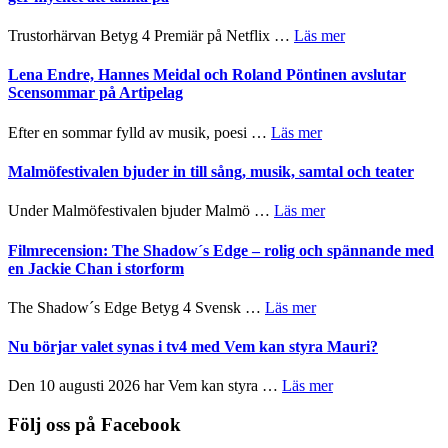
hjärtevarm
Festival
lättsam
2026
om
Trustorhärvan Betyg 4 Premiär på Netflix …
Läs mer
kompott
–
Filmrecension:
I
Trustorhärvan
Lena Endre, Hannes Meidal och Roland Pöntinen avslutar
Delvis
–
Scensommar på Artipelag
bortom
fascinerande,
genrens
spännande
om
Efter en sommar fylld av musik, poesi …
Läs mer
vidsträckta
och
Lena
terräng
ger
Endre,
Malmöfestivalen bjuder in till sång, musik, samtal och teater
mycket
Hannes
att
Meidal
om
Under Malmöfestivalen bjuder Malmö …
Läs mer
tänka
och
Malmöfestivalen
på
Roland
bjuder
Filmrecension: The Shadow´s Edge – rolig och spännande med
Pöntinen
in
en Jackie Chan i storform
avslutar
till
Scensommar
sång,
om
The Shadow´s Edge Betyg 4 Svensk …
Läs mer
på
musik,
Filmrecension:
Artipelag
samtal
The
Nu börjar valet synas i tv4 med Vem kan styra Mauri?
och
Shadow
teater
´s
om
Den 10 augusti 2026 har Vem kan styra …
Läs mer
Edge
Nu
–
börjar
Följ oss på Facebook
rolig
valet