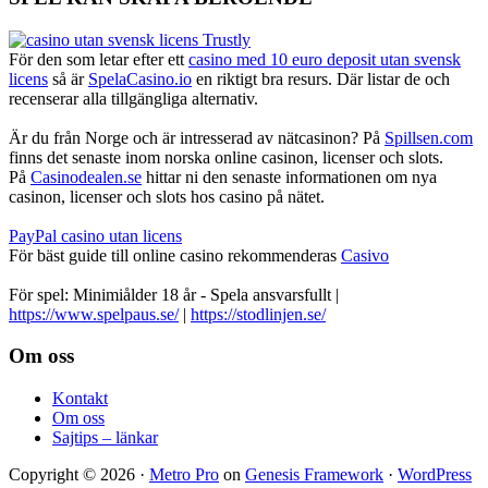
För den som letar efter ett
casino med 10 euro deposit utan svensk
licens
så är
SpelaCasino.io
en riktigt bra resurs. Där listar de och
recenserar alla tillgängliga alternativ.
Är du från Norge och är intresserad av nätcasinon? På
Spillsen.com
finns det senaste inom norska online casinon, licenser och slots.
På
Casinodealen.se
hittar ni den senaste informationen om nya
casinon, licenser och slots hos casino på nätet.
PayPal casino utan licens
För bäst guide till online casino rekommenderas
Casivo
För spel: Minimiålder 18 år - Spela ansvarsfullt |
https://www.spelpaus.se/
|
https://stodlinjen.se/
Footer
Om oss
Kontakt
Om oss
Sajtips – länkar
Copyright © 2026 ·
Metro Pro
on
Genesis Framework
·
WordPress