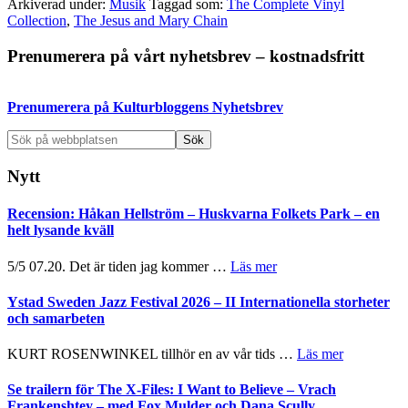
Arkiverad under:
Musik
Taggad som:
The Complete Vinyl
Collection
,
The Jesus and Mary Chain
Primärt
Prenumerera på vårt nyhetsbrev – kostnadsfritt
sidofält
Prenumerera på Kulturbloggens Nyhetsbrev
Sök
på
webbplatsen
Nytt
Recension: Håkan Hellström – Huskvarna Folkets Park – en
helt lysande kväll
om
5/5 07.20. Det är tiden jag kommer …
Läs mer
Recension:
Håkan
Ystad Sweden Jazz Festival 2026 – II Internationella storheter
Hellström
och samarbeten
–
Huskvarna
om
KURT ROSENWINKEL tillhör en av vår tids …
Läs mer
Folkets
Ystad
Park
Sweden
Se trailern för The X-Files: I Want to Believe – Vrach
–
Jazz
Frankenshtey – med Fox Mulder och Dana Scully