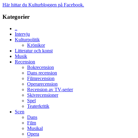
och
synas
Här hittar du Kulturbloggen på Facebook.
spännande
i
med
tv4
Kategorier
en
med
Jackie
Vem
Chan
..
kan
i
Intervju
styra
storform
Kulturpolitik
Mauri?
Krönikor
Litteratur och konst
Musik
Recension
Bokrecension
Dans recension
Filmrecension
Operarecension
Recension av TV-serier
Skivrecensioner
Spel
Teaterkritik
Scen
Dans
Film
Musikal
Opera